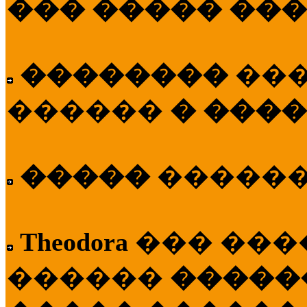
��� ����� ��
��������
��
������
� ����
�����
�����
Theodora
��� ��
������
�����