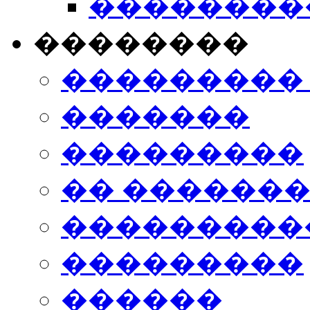
���������
��������
���������
�������
���������
�� ������
���������
���������
������