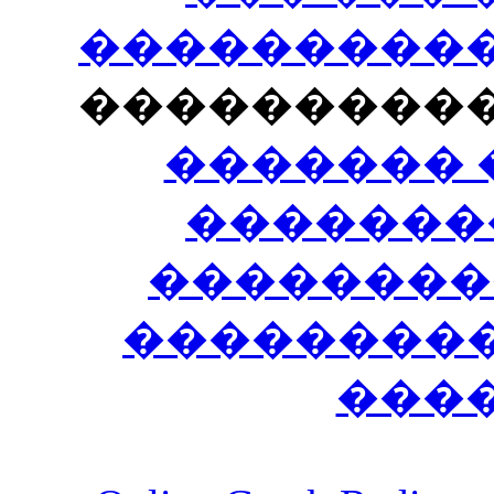
�����������
���������
������� 
�������
��������
����������
���