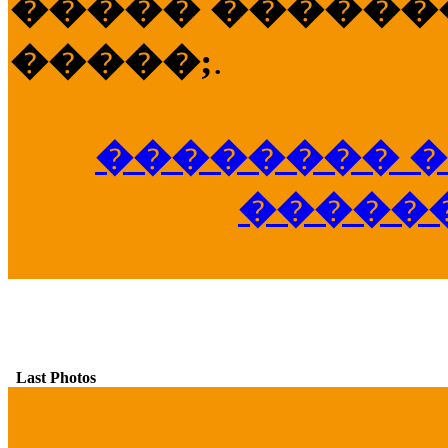
����� �������
�����;
.
�������� �
�����
Last Photos