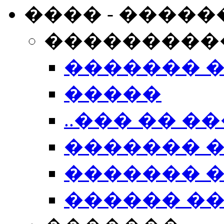
���� - �����
���������
������� 
�����
..��� �� ��
������� 
������� �
������ �