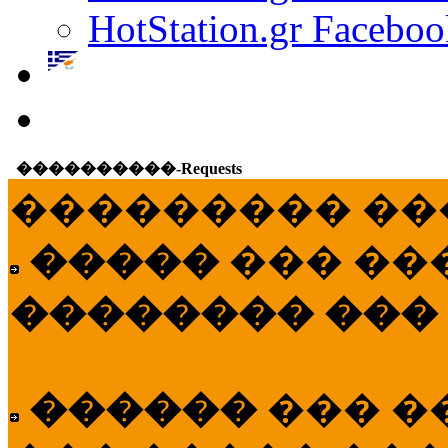
HotStation.gr Faceboo
����������-Requests
��������� ��
�����
��� ��
�������� ���
������
��� �