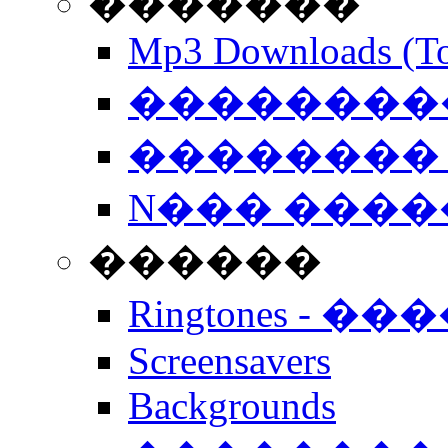
�������
Mp3 Downloads (To
�����������
�������� 
N��� �����
������
Ringtones - ��
Screensavers
Backgrounds