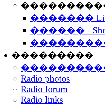
���������� -
������� Live
������ - Sho
��������
���������
���������
Radio photos
Radio forum
Radio links