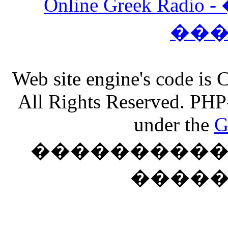
Online Greek Ra
��
Web site engine's code is
All Rights Reserved. PHP
under the
G
���������� �
����