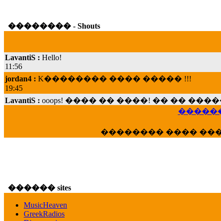
�������� - Shouts
LavantiS :
Hello!
11:56
jordan4 :
K�������� ���� ����� !!!
19:45
LavantiS :
ooops! ���� �� ����! �� �� �
���; ���� ��� ��� �������� ���� �
������
15:07
Dimitris_P :
���� ����� �������� ���� 
�������� ���� ��
21:20
LavantiS :
����� ���� ������� ��� ���
������� �����?" ..............���� �
�������...
16:40
������ sites
veronica :
E���� 2012 ��� ����� ��� ��
������� ��������� ���� ������ 
MusicHeaven
16:39
GreekRadios