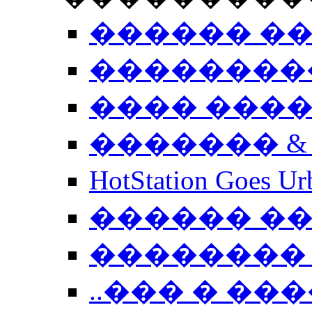
������ �
��������
���� ���
������� &
HotStation Goe
������ �
�������� 
..��� � �