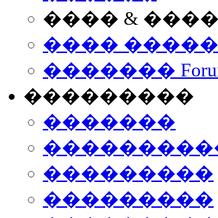
���� & ���
���� ����
������� Foru
���������
�������
����������
���������
���������