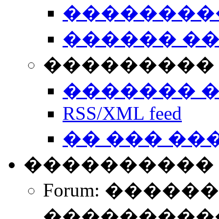
��������
������ �
��������� 
������� 
RSS/XML feed
�� ��� ��
����������
Forum: �����
����������