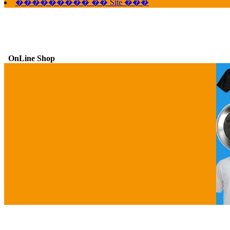
��������� �� Site ���
OnLine Shop
G