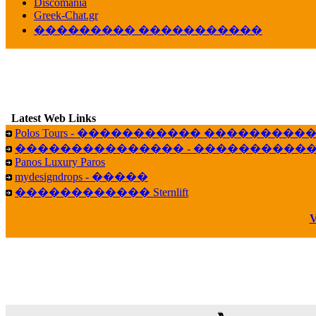
veronica :
[
URL
] ���� ���;
Discomania
10:19
Greek-Chat.gr
��������� �����������
LavantiS :
���� ����� � ������� �����
16:11
veronica :
����� ��� 13 ������.. ��� ��
14:45
LavantiS :
�������� ��� ���� ��������!
B
15:18
Latest Web Links
Galatea :
Efharist&oacute;
Polos Tours - ����������� ��������
03:56
��������������� - �����������
LavantiS :
that's great news! ����� �� ������!
Panos Luxury Paros
14:35
mydesigndrops - �����
Galatea :
�� ����� ���� ������ ��� �������
������������ Sternlift
21:35
veronica :
Kalo 3hmero paidia se olous!
V
21:59
LavantiS :
�������� - ������ ������ , 4,
08:08
Dimitris_P :
fou fou 1 2
18:59
echo :
��� ��� �������! �� �� ���� �