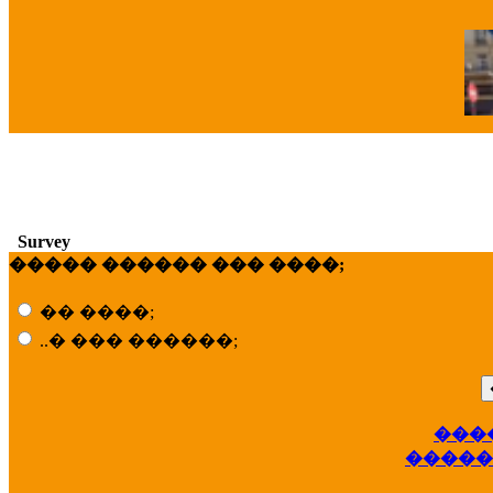
�
Survey
����� ������ ��� ����;
�� ����;
..� ��� ������;
���
��
�����