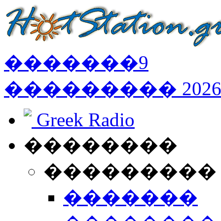
�������
9
���������
202
Greek Radio
��������
���������
�������