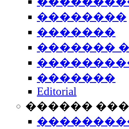
��������
��������
�������
������� 
��������
�������
Editorial
������ ��
��������