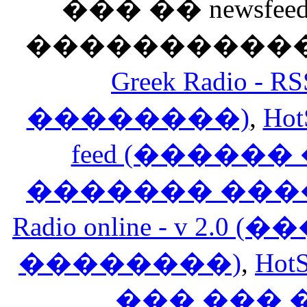
��� �� newsfeed
������������
Greek Radio 
��������)
,
Hot
feed (�����
������� ���
Radio online - v 
��������)
,
HotS
��� ���