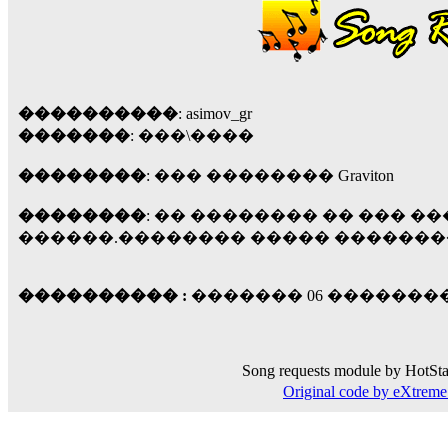
��� ��� ������ '������'...
17:14
LavantiS :
Echo, ���� �� ������� �� ��
�������������� ��������!
����
������ �� �����.. "������" ��� �������
15:33
����������
: asimov_gr
�������
: ���\����
echo :
��������� ����, ��������� ��� 
����� ��������� �� �����������
��������
: ��� �������� Graviton
������! ��� ������ �� �����...
14:16
��������
: �� �������� �� ��� �
LavantiS :
������� ���� ���� ������;
������.�������� ����� �������
18:01
���������� :
������� 06 ��������� 2
Song requests module by HotSta
Original code by eXtre