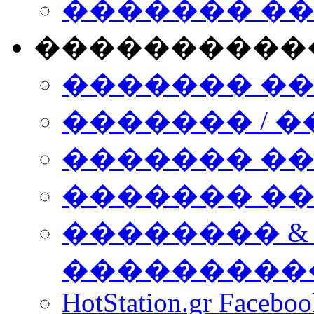
������� �
����������
������� �
������� / �
������� �
������� ��� n
�������� &
���������
HotStation.gr Facebo