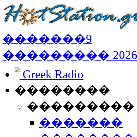
�������
9
���������
202
Greek Radio
��������
���������
�������