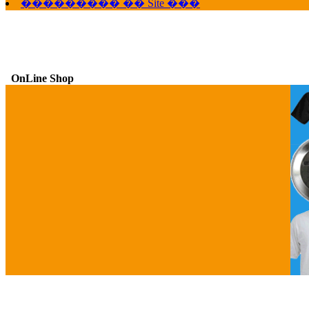
��������� �� Site ���
OnLine Shop
G