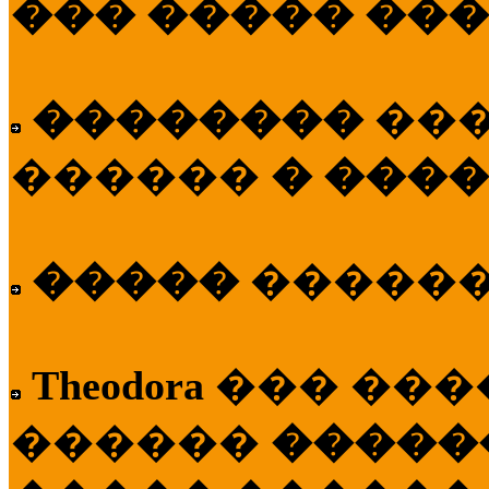
��� ����� ��
��������
��
������
� ����
�����
�����
Theodora
��� ��
������
�����