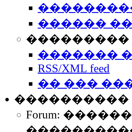
��������
������ �
��������� 
������� 
RSS/XML feed
�� ��� ��
����������
Forum: �����
����������