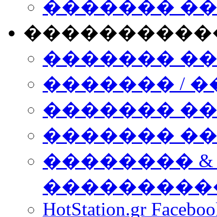
������� �
����������
������� �
������� / �
������� �
������� ��� n
�������� &
���������
HotStation.gr Facebo