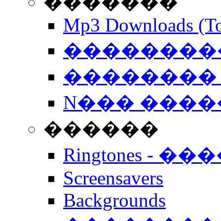
�������
Mp3 Downloads (To
�����������
�������� 
N��� �����
������
Ringtones - ��
Screensavers
Backgrounds