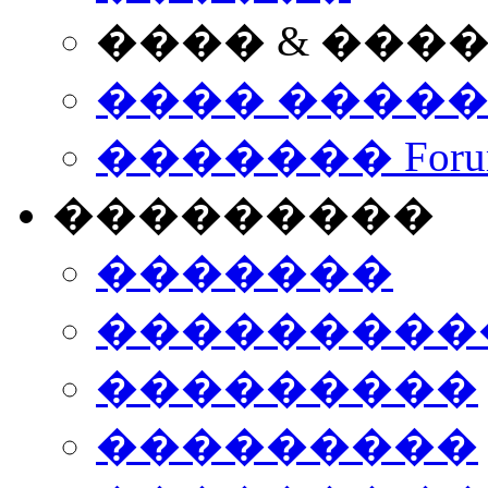
���� & ���
���� ����
������� Foru
���������
�������
����������
���������
���������