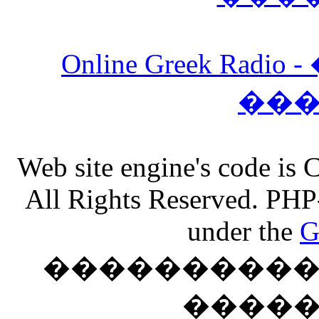
Online Greek Ra
��
Web site engine's code is
All Rights Reserved. PHP
under the
G
���������� �
����