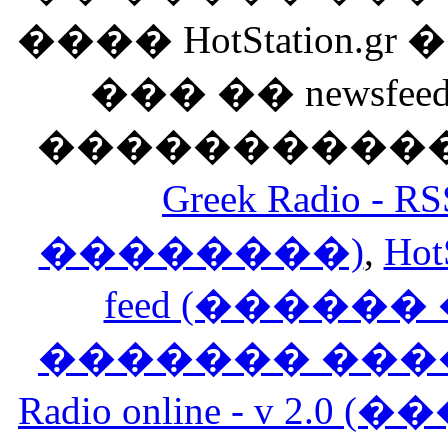
���� HotStation
��� �� newsfeed
������������
Greek Radio 
��������)
,
Hot
feed (�����
������� ���
Radio online - v 