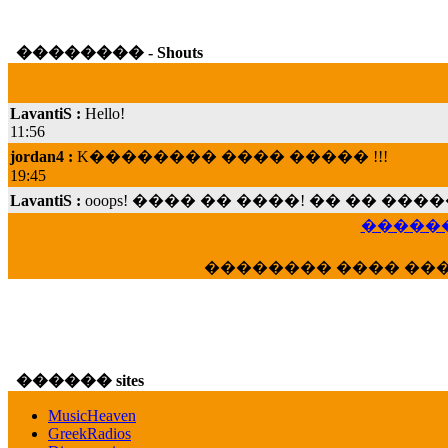
�������� - Shouts
LavantiS :
Hello!
11:56
jordan4 :
K�������� ���� ����� !!!
19:45
LavantiS :
ooops! ���� �� ����! �� �� �
���; ���� ��� ��� �������� ���� �
15:07
������
Dimitris_P :
���� ����� �������� ���� 
21:20
�������� ���� ��
LavantiS :
����� ���� ������� ��� ���
������� �����?" ..............���� �
�������...
16:40
veronica :
E���� 2012 ��� ����� ��� ��
������ sites
������� ��������� ���� ������ 
MusicHeaven
16:39
GreekRadios
veronica :
[
URL
] ���� ���;