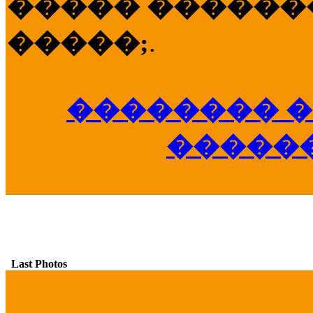
����� �������
�����;
.
�������� �
�����
Last Photos