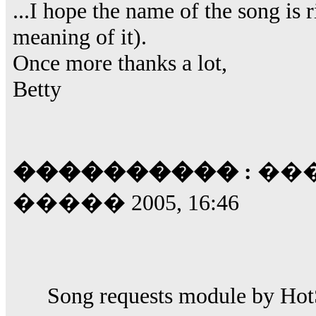
...I hope the name of the song is 
meaning of it).
Once more thanks a lot,
Betty
���������� :
���
����� 2005, 16:46
Song requests module by HotS