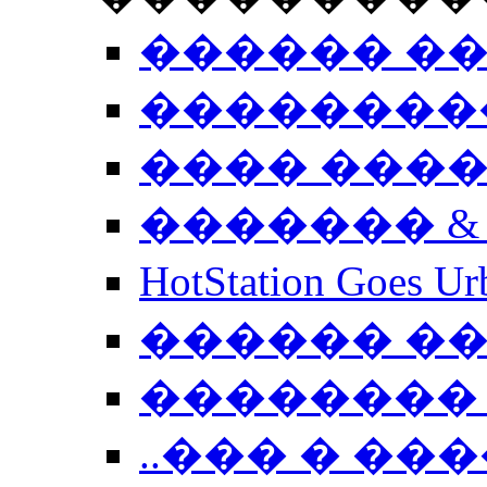
������ �
��������
���� ���
������� &
HotStation Goe
������ �
�������� 
..��� � �