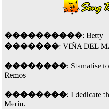
��� ��� ������ '������'...
17:14
LavantiS :
Echo, ���� �� ������� �� ��
�������������� ��������!
����
������ �� �����.. "������" ��� �������
15:33
echo :
��������� ����, ��������� ��� 
����������
: Betty
����� ��������� �� �����������
������! ��� ������ �� �����...
�������
: VIÑA DEL 
14:16
LavantiS :
������� ���� ���� ������;
18:01
��������
: Stamatise t
Remos
��������
: I dedicate t
Meriu.