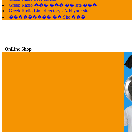
Greek Radio-��� ��� �� site ���
Greek Radio Link directory - Add your site
��������� �� Site ���
OnLine Shop
G