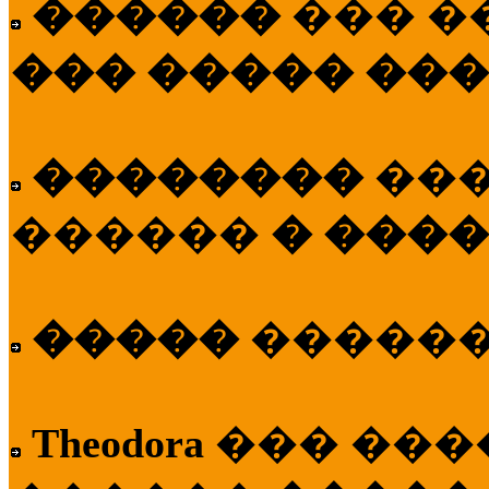
������
��� �
��� ����� ��
��������
��
������
� ����
�����
�����
Theodora
��� ��