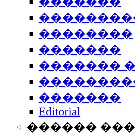
�������
��������
��������
�������
������� 
��������
�������
Editorial
������ ��