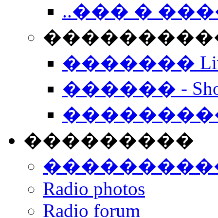
..��� � �
���������� -
������� Live
������ - Sho
��������
���������
���������
Radio photos
Radio forum