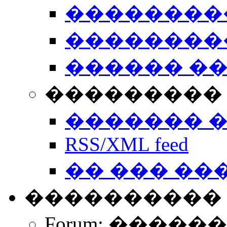
��������
��������
������ �
��������� 
������� 
RSS/XML feed
�� ��� ��
����������
Forum: �����