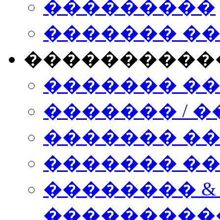
���������
������� �
����������
������� �
������� / �
������� �
������� ��� n
�������� &
���������