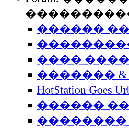
����������
������ �
��������
���� ���
������� &
HotStation Goe
������ �
�������� 