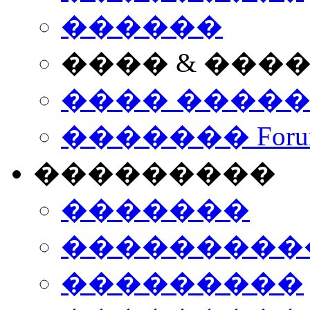
������
���� & ���
���� ����
������� Foru
���������
�������
����������
���������