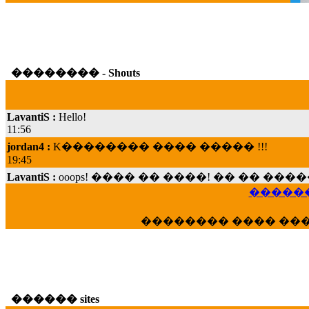
�������� - Shouts
LavantiS :
Hello!
11:56
jordan4 :
K�������� ���� ����� !!!
19:45
LavantiS :
ooops! ���� �� ����! �� �� �
���; ���� ��� ��� �������� ���� �
15:07
������
Dimitris_P :
���� ����� �������� ���� 
�������� ���� ��
21:20
LavantiS :
����� ���� ������� ��� ���
������� �����?" ..............���� �
�������...
16:40
������ sites
veronica :
E���� 2012 ��� ����� ��� ��