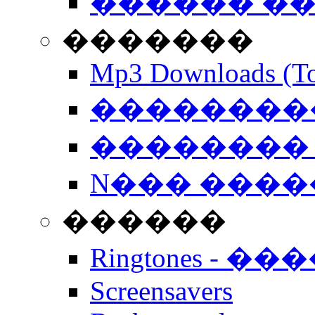
������ �
�������
Mp3 Downloads (To
�����������
�������� 
N��� �����
������
Ringtones - ��
Screensavers