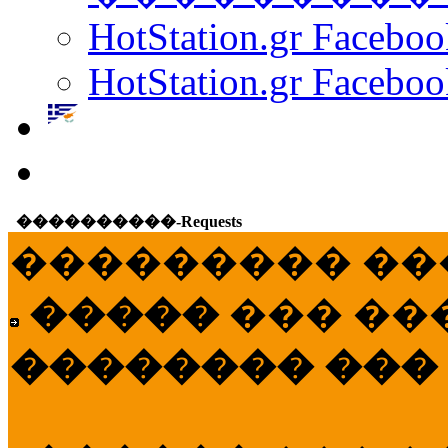
HotStation.gr Facebo
HotStation.gr Faceboo
����������-Requests
��������� ��
�����
��� ��
�������� ���