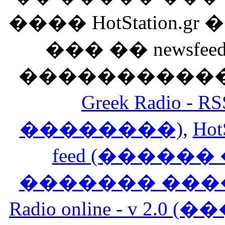
���� HotStation
��� �� newsfeed
������������
Greek Radio 
��������)
,
Hot
feed (�����
������� ���
Radio online - v 