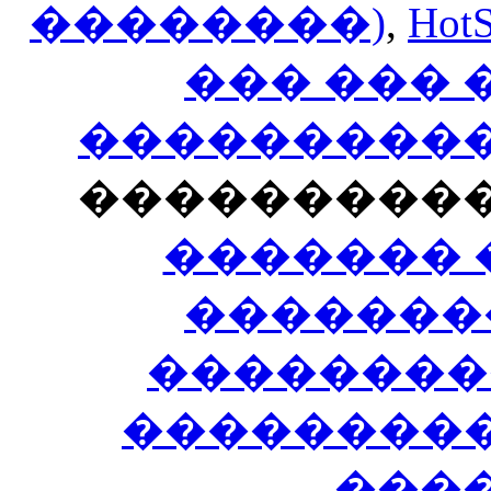
��������)
,
HotS
��� ���
�����������
���������
������� 
�������
��������
����������
���