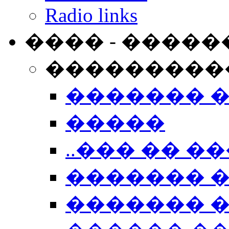
Radio links
���� - �����
���������
������� 
�����
..��� �� ��
������� 
������� �