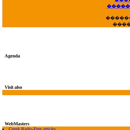
��
�����
�����
���
Agenda
Visit also
WebMasters
Greek Radio-Free articles
G