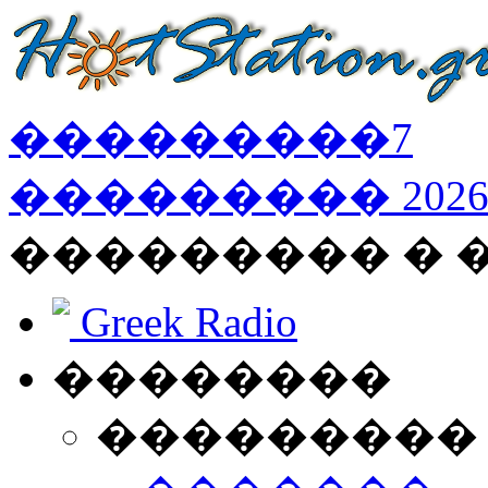
���������
7
���������
202
��������� � 
Greek Radio
��������
���������