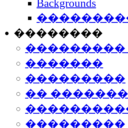
Backgrounds
���������
��������
���������
�������
���������
�� ������
���������
���������