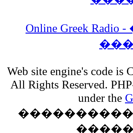
Online Greek Ra
��
Web site engine's code is
All Rights Reserved. PHP
under the
G
���������� �
����