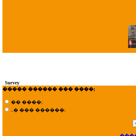
�
Survey
����� ������ ��� ����;
�� ����;
..� ��� ������;
���