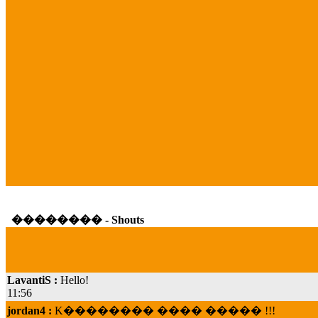
�������� - Shouts
LavantiS :
Hello!
11:56
jordan4 :
K�������� ���� ����� !!!
19:45