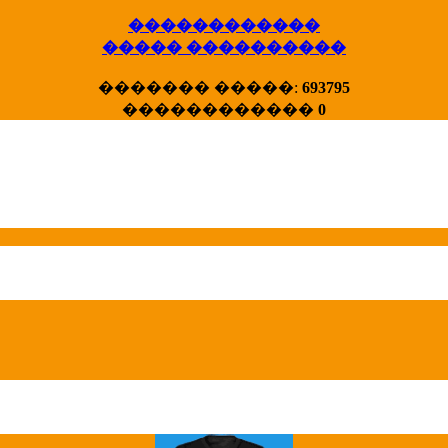
������������
����� ����������
X�����
������� �����:
693795
����� HotStat
������������
0
...
Homeland