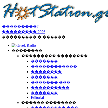
���������
7
���������
2026
��������� � ������
Greek Radio
��������
��������� ��������
�������
������������
��������
�������
������� ���
����������
�������
Editorial
������ ��������
��������� ���