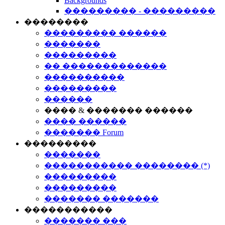
Backgrounds
��������� - ���������
��������
��������� ������
�������
���������
�� �������������
����������
���������
������
���� & ������� ������
���� ������
������� Forum
���������
�������
����������� �������� (*)
���������
���������
������� �������
�����������
������� ���