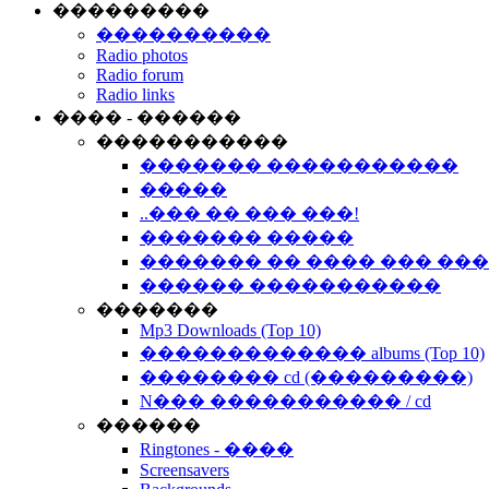
���������
����������
Radio photos
Radio forum
Radio links
���� - ������
�����������
������� �����������
�����
..��� �� ��� ���!
������� �����
������� �� ���� ��� ��
������ �����������
�������
Mp3 Downloads (Top 10)
������������� albums (Top 10)
�������� cd (���������)
N��� ����������� / cd
������
Ringtones - ����
Screensavers