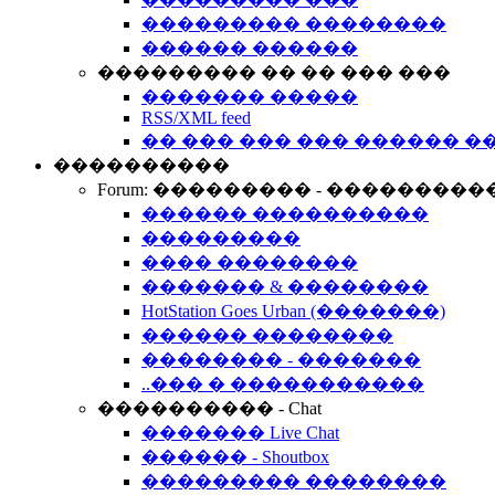
��������� ��������
������ ������
��������� �� �� ��� ���
������� �����
RSS/XML feed
�� ��� ��� ��� ������ �
����������
Forum: ��������� - ���������
������ ����������
���������
���� ��������
������� & ��������
HotStation Goes Urban (�������)
������ ��������
�������� - �������
..��� � �����������
���������� - Chat
������� Live Chat
������ - Shoutbox
��������� ��������