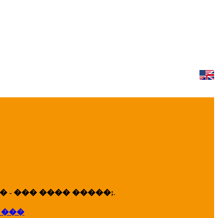
 - ��� ���� �����;
.
 ���