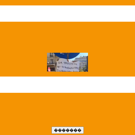
��� ����
�����..