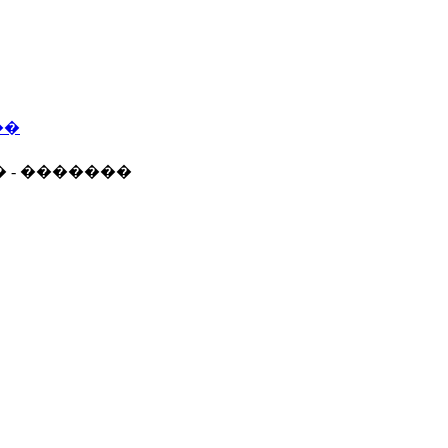
��
� - �������