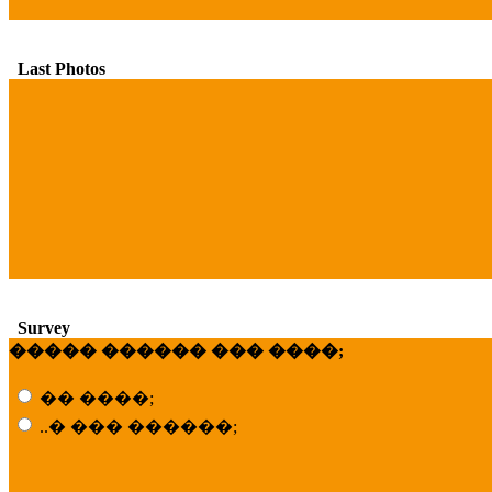
Last Photos
Survey
����� ������ ��� ����;
�� ����;
..� ��� ������;