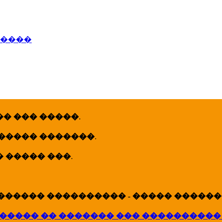
�����
� ��� �����
.
 ����� �������
.
� ����� ���
.
������ ���������� - ����� �������
����� �� ������� ��� ����������