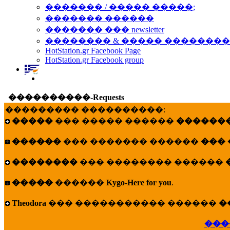
������� / ����� �����;
������� ������
������� ��� newsletter
�������� & ����� �������
HotStation.gr Facebook Page
HotStation.gr Facebook group
����������-Requests
��������� ����������:
�����
��� ����� ������
�������
������
��� ������� ������
���
��������
��� �������� ������
�����
������
Kygo-Here for you
.
Theodora
��� ����������� ������
�
���