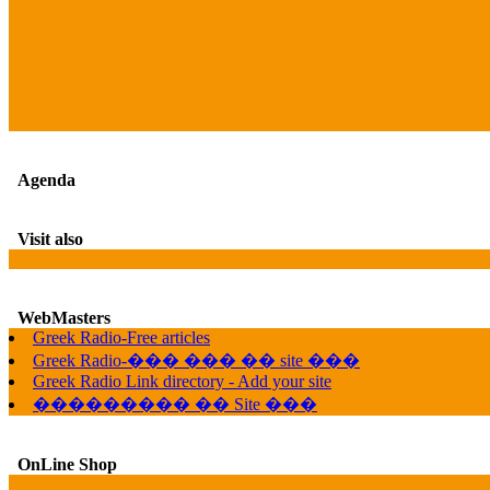
Agenda
Visit also
WebMasters
Greek Radio-Free articles
Greek Radio-��� ��� �� site ���
Greek Radio Link directory - Add your site
��������� �� Site ���
OnLine Shop