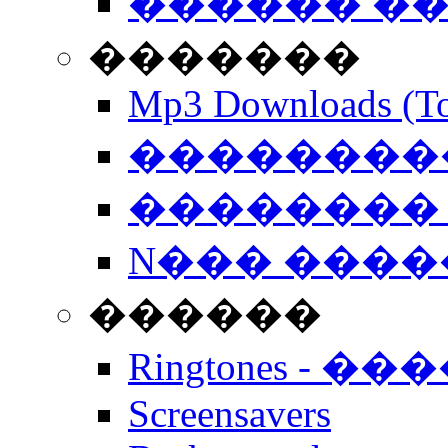
������ �
�������
Mp3 Downloads (To
�����������
�������� 
N��� �����
������
Ringtones - ��
Screensavers