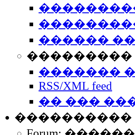
��������
��������
������ �
��������� 
������� 
RSS/XML feed
�� ��� ��
����������
Forum: �����