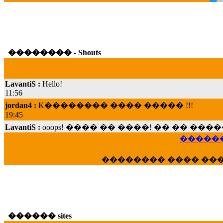
�������� - Shouts
LavantiS :
Hello!
11:56
jordan4 :
K�������� ���� ����� !!!
19:45
LavantiS :
ooops! ���� �� ����! �� �� �
���; ���� ��� ��� �������� ���� �
15:07
������
Dimitris_P :
���� ����� �������� ���� 
�������� ���� ��
21:20
LavantiS :
����� ���� ������� ��� ���
������� �����?" ..............���� �
�������...
16:40
������ sites
veronica :
E���� 2012 ��� ����� ��� ��