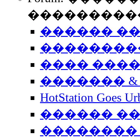
����������
������ �
��������
���� ���
������� &
HotStation Goe
������ �
�������� 