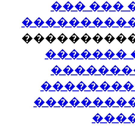
��� ���
�����������
���������
������� 
�������
��������
����������
���