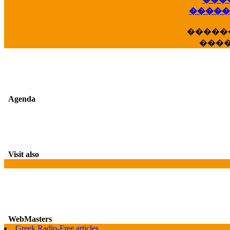
��
�����
�����
���
Agenda
Visit also
WebMasters
Greek Radio-Free articles
G