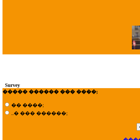
�
Survey
����� ������ ��� ����;
�� ����;
..� ��� ������;
���