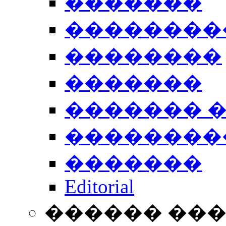
�������
��������
��������
�������
������� 
��������
�������
Editorial
������ ��