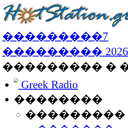
���������
7
���������
202
��������� � 
Greek Radio
��������
���������