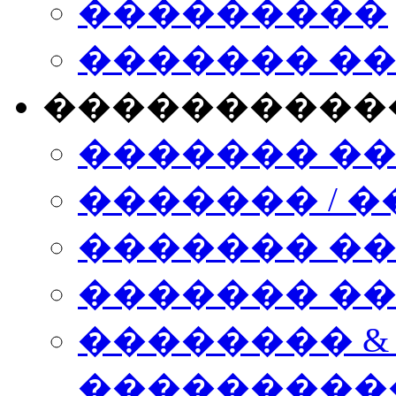
���������
������� �
����������
������� �
������� / �
������� �
������� ��� n
�������� &
���������