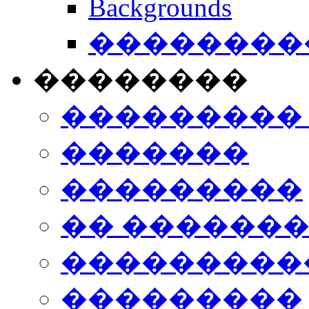
Backgrounds
���������
��������
���������
�������
���������
�� ������
���������
���������