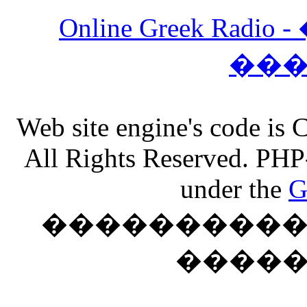
Online Greek Ra
��
Web site engine's code is
All Rights Reserved. PHP
under the
G
���������� �
����