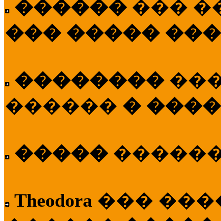
������
��� �
��� ����� ��
��������
��
������
� ����
�����
�����
Theodora
��� ��