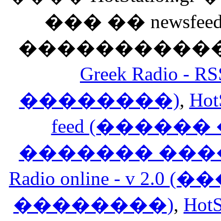
��� �� newsfeed
������������
Greek Radio 
��������)
,
Hot
feed (�����
������� ���
Radio online - v 
��������)
,
HotS