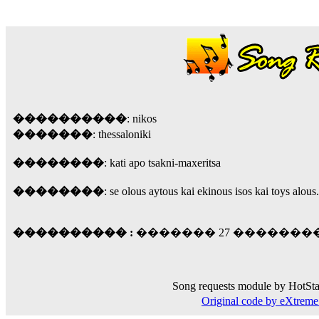
18:59
echo :
��� ��� �������! �� �� ���� �
��� ��� ������ '������'...
17:14
LavantiS :
Echo, ���� �� ������� �� ��
�������������� ��������!
����
������ �� �����.. "������" ��� �������
15:33
����������
: nikos
echo :
��������� ����, ��������� ��� 
�������
: thessaloniki
����� ��������� �� �����������
��������
: kati apo tsakni-maxeritsa
������! ��� ������ �� �����...
14:16
��������
: se olous aytous kai ekinous isos kai toys alous.
LavantiS :
������� ���� ���� ������;
18:01
���������� :
������� 27 ��������� 2
Song requests module by HotSta
Original code by eXtre