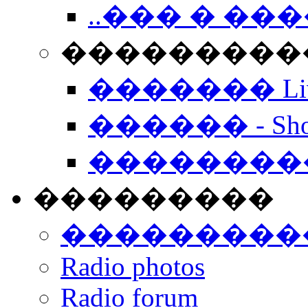
..��� � �
���������� -
������� Live
������ - Sho
��������
���������
���������
Radio photos
Radio forum