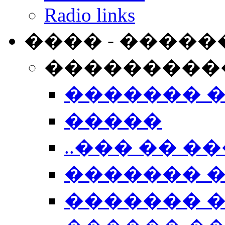
Radio links
���� - �����
���������
������� 
�����
..��� �� ��
������� 
������� �