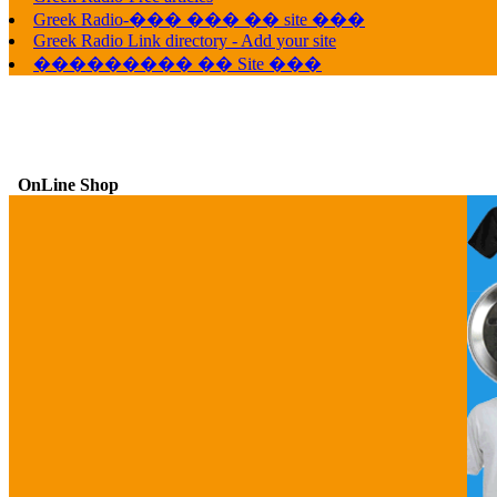
Greek Radio-��� ��� �� site ���
Greek Radio Link directory - Add your site
��������� �� Site ���
OnLine Shop
G