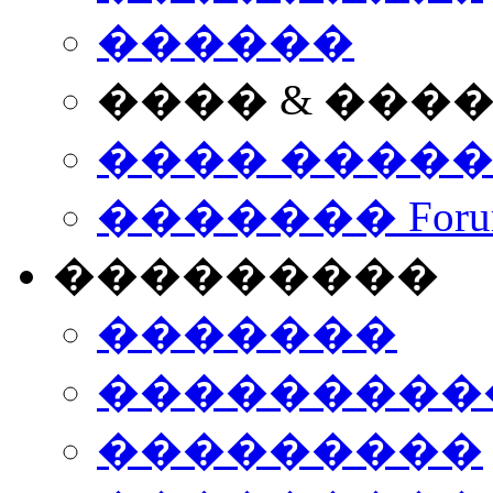
������
���� & ���
���� ����
������� Foru
���������
�������
����������
���������