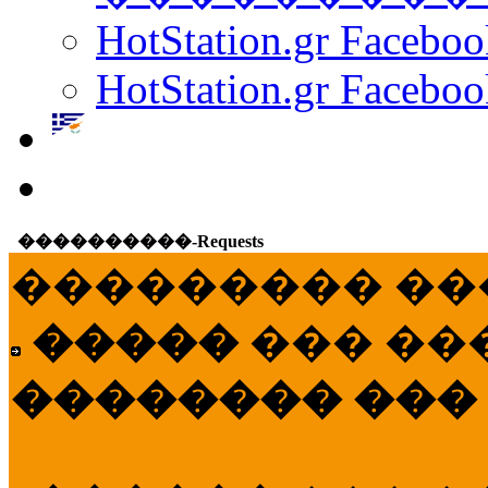
HotStation.gr Facebo
HotStation.gr Faceboo
����������-Requests
��������� ��
�����
��� ��
�������� ���