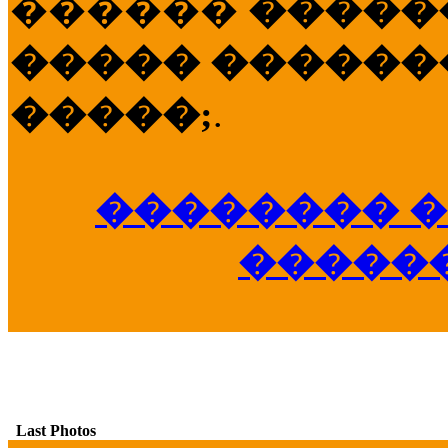
������
�����
����� �������
�����;
.
�������� �
�����
Last Photos