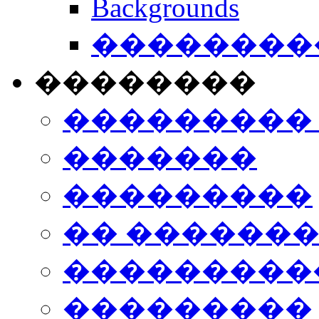
Backgrounds
���������
��������
���������
�������
���������
�� ������
���������
���������