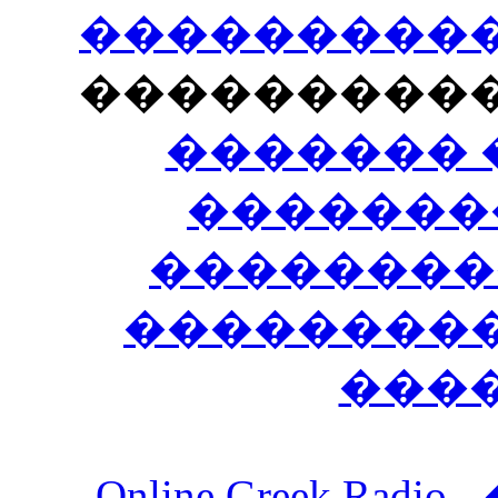
�����������
���������
������� 
�������
��������
����������
���
Online Greek Ra