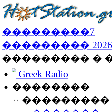
���������
7
���������
202
��������� � 
Greek Radio
��������
���������