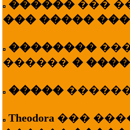
������
��� �
��� ����� ��
��������
��
������
� ����
�����
�����
Theodora
��� ��