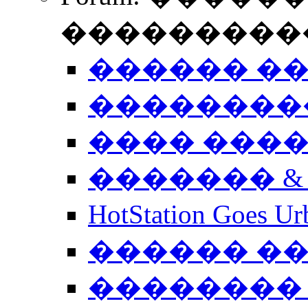
����������
������ �
��������
���� ���
������� &
HotStation Goe
������ �
�������� 