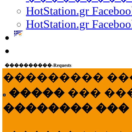
HotStation.gr Facebo
HotStation.gr Faceboo
����������-Requests
��������� ��
�����
��� ��
�������� ���