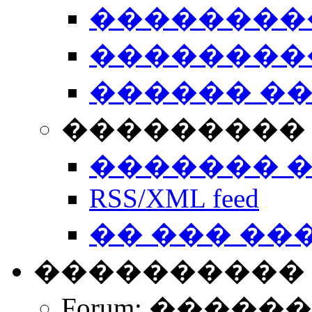
��������
��������
������ �
��������� 
������� 
RSS/XML feed
�� ��� ��
����������
Forum: �����