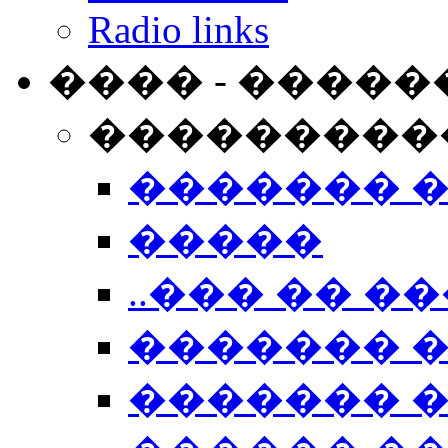
Radio links
���� - �����
���������
������� 
�����
..��� �� ��
������� 
������� �