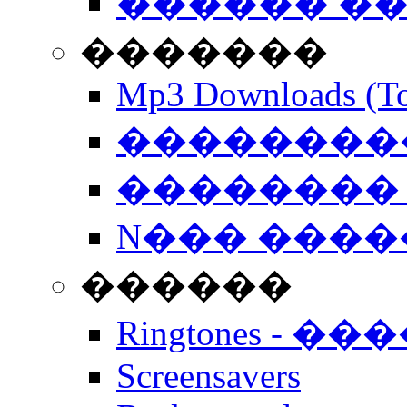
������ �
�������
Mp3 Downloads (To
�����������
�������� 
N��� �����
������
Ringtones - ��
Screensavers