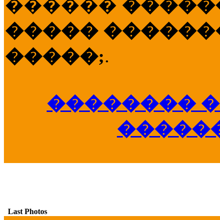
������
�����
����� �������
�����;
.
�������� �
�����
Last Photos