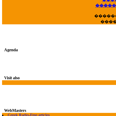
��
�����
�����
���
Agenda
Visit also
WebMasters
G
Greek Radio-Free articles