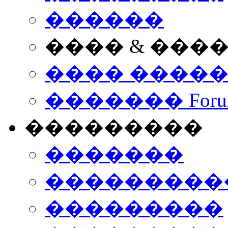
������
���� & ���
���� ����
������� Foru
���������
�������
����������
���������