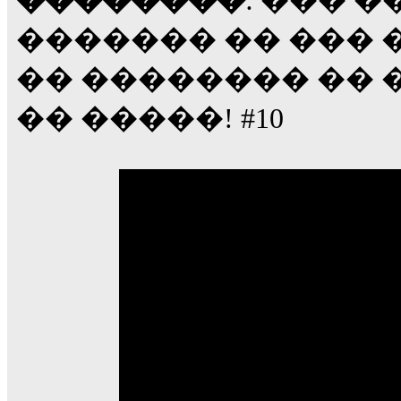
��������
: ��� 
������� �� ��� �
�� �������� �� �
�� �����! #10