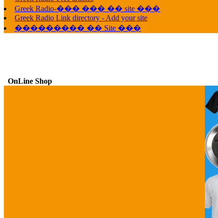
Greek Radio-��� ��� �� site ���
Greek Radio Link directory - Add your site
��������� �� Site ���
OnLine Shop
G