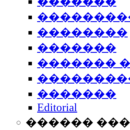
�������
��������
��������
�������
������� 
��������
�������
Editorial
������ ��