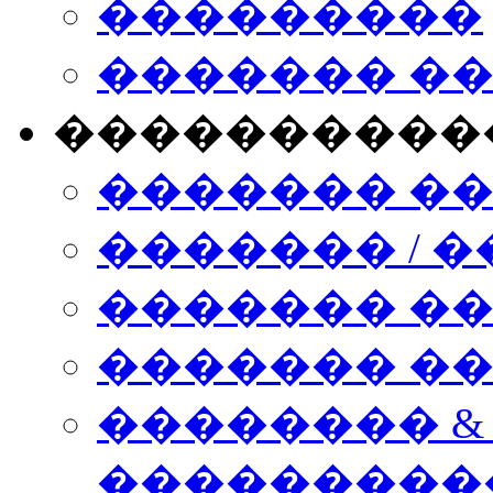
���������
������� �
����������
������� �
������� / �
������� �
������� ��� n
�������� &
���������