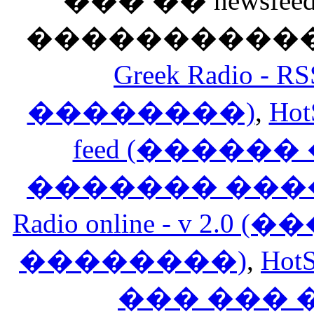
��� �� newsfeed
������������
Greek Radio 
��������)
,
Hot
feed (�����
������� ���
Radio online - v 
��������)
,
HotS
��� ���