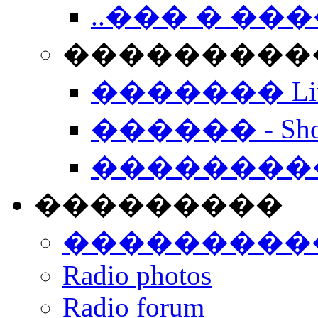
..��� � �
���������� -
������� Live
������ - Sho
��������
���������
���������
Radio photos
Radio forum