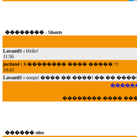
�������� - Shouts
LavantiS :
Hello!
11:56
jordan4 :
K�������� ���� ����� !!!
19:45
LavantiS :
ooops! ���� �� ����! �� �� �
���; ���� ��� ��� �������� ���� �
15:07
������
Dimitris_P :
���� ����� �������� ���� 
21:20
�������� ���� ��
LavantiS :
����� ���� ������� ��� ���
������� �����?" ..............���� �
�������...
16:40
������ sites
veronica :
E���� 2012 ��� ����� ��� ��