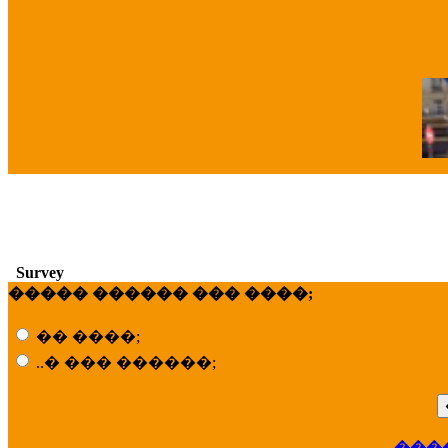
�
Survey
����� ������ ��� ����;
�� ����;
..� ��� ������;
���