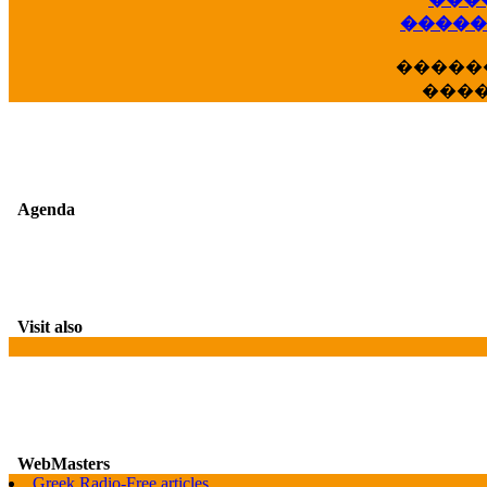
��
�����
�����
���
Agenda
Visit also
WebMasters
G
Greek Radio-Free articles