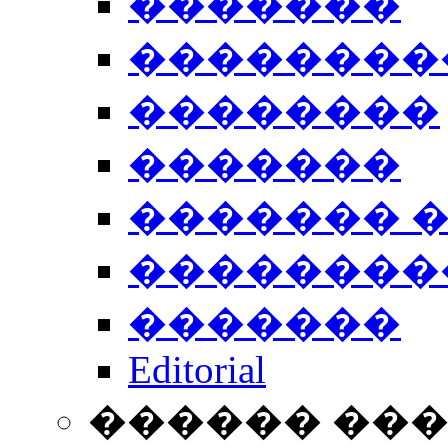
�������
��������
��������
�������
������� 
��������
�������
Editorial
������ ��