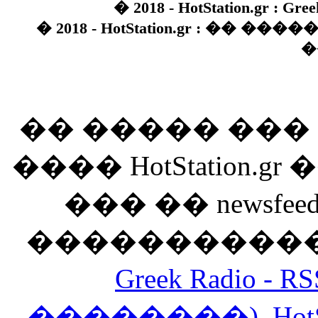
� 2018 - HotStation.gr : Gree
� 2018 - HotStation.gr : �� 
�
�� ����� ��
���� HotStation
��� �� newsfeed
������������
Greek Radio 
��������)
,
Hot