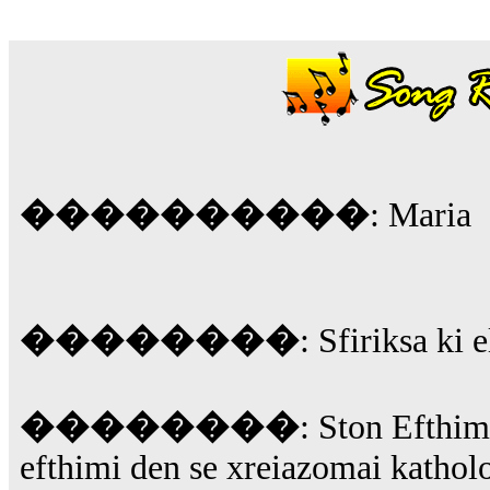
18:59
echo :
��� ��� �������! �� �� ���� �
��� ��� ������ '������'...
17:14
LavantiS :
Echo, ���� �� ������� �� ��
�������������� ��������!
����
������ �� �����.. "������" ��� �������
15:33
����������
: Maria
echo :
��������� ����, ��������� ��� 
����� ��������� �� �����������
������! ��� ������ �� �����...
14:16
LavantiS :
������� ���� ���� ������;
18:01
��������
: Sfiriksa ki 
��������
: Ston Efthim
efthimi den se xreiazomai katholo