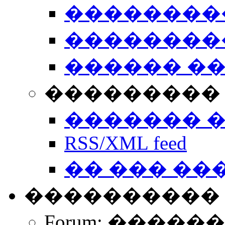
��������
��������
������ �
��������� 
������� 
RSS/XML feed
�� ��� ��
����������
Forum: �����