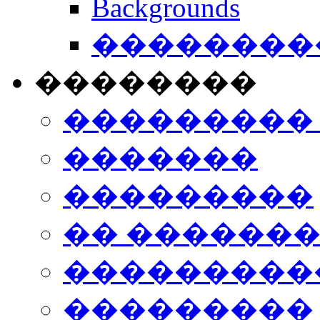
Backgrounds
���������
��������
���������
�������
���������
�� ������
���������
���������