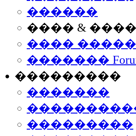
������
���� & ���
���� ����
������� Foru
���������
�������
����������
���������