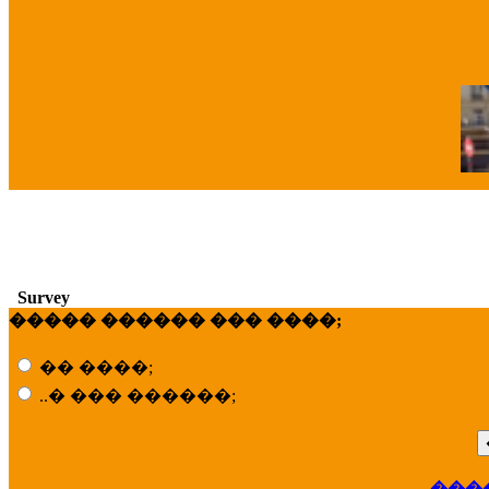
�
Survey
����� ������ ��� ����;
�� ����;
..� ��� ������;
���