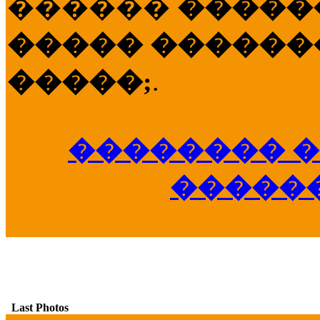
������
�����
����� �������
�����;
.
�������� �
�����
Last Photos