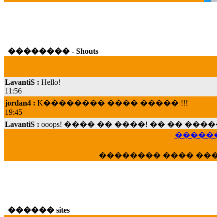
�������� - Shouts
LavantiS :
Hello!
11:56
jordan4 :
K�������� ���� ����� !!!
19:45
LavantiS :
ooops! ���� �� ����! �� �� �
���; ���� ��� ��� �������� ���� �
15:07
������
Dimitris_P :
���� ����� �������� ���� 
�������� ���� ��
21:20
LavantiS :
����� ���� ������� ��� ���
������� �����?" ..............���� �
�������...
16:40
������ sites
veronica :
E���� 2012 ��� ����� ��� ��