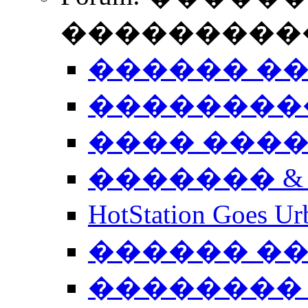
����������
������ �
��������
���� ���
������� &
HotStation Goe
������ �
�������� 