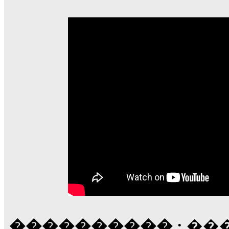
���������� :
���