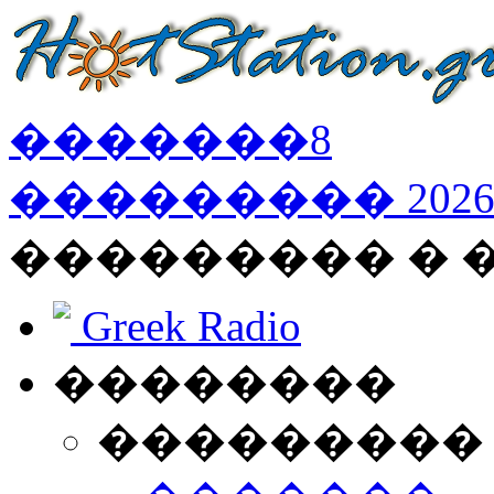
�������
8
���������
202
��������� �
Greek Radio
��������
���������