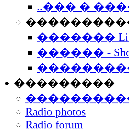
..��� � �
���������� -
������� Live
������ - Sho
��������
���������
���������
Radio photos
Radio forum