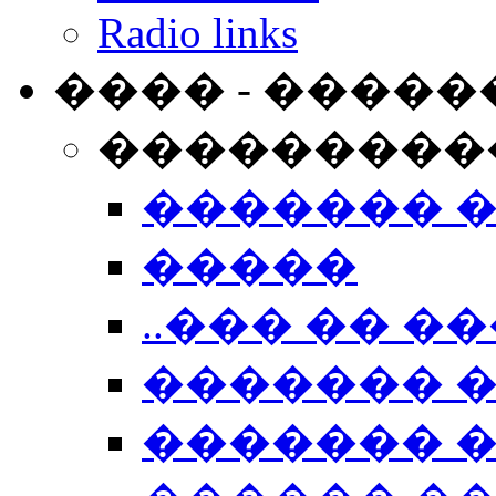
Radio links
���� - �����
���������
������� 
�����
..��� �� ��
������� 
������� �