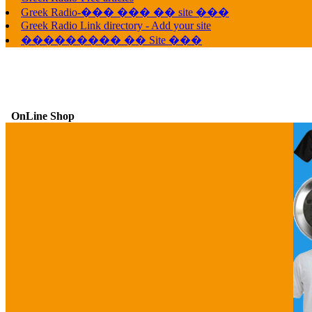
Greek Radio-��� ��� �� site ���
Greek Radio Link directory - Add your site
��������� �� Site ���
OnLine Shop
G