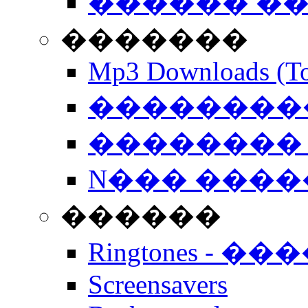
������ �
�������
Mp3 Downloads (To
�����������
�������� 
N��� �����
������
Ringtones - ��
Screensavers