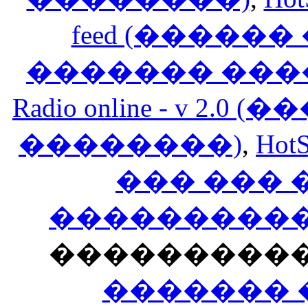
feed (�����
������� ���
Radio online - v 
��������)
,
HotS
��� ���
�����������
���������
������� 