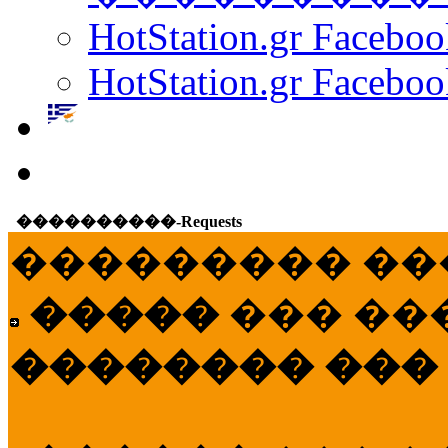
HotStation.gr Facebo
HotStation.gr Faceboo
����������-Requests
��������� ��
�����
��� ��
�������� ���