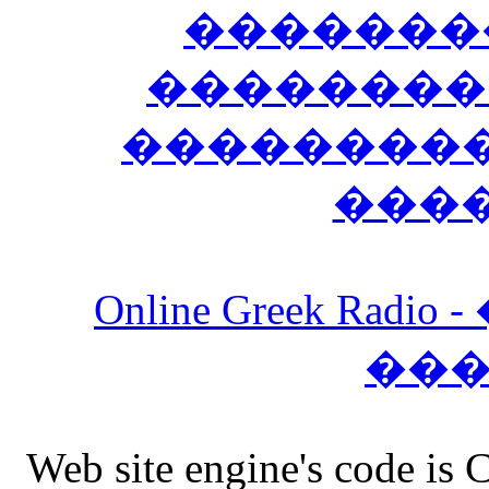
�������
��������
����������
���
Online Greek Ra
��
Web site engine's code is