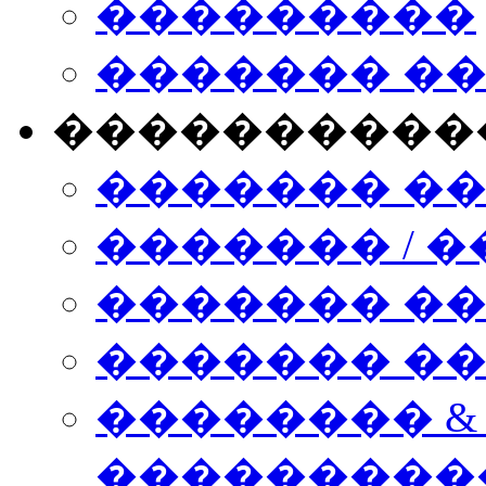
���������
������� �
����������
������� �
������� / �
������� �
������� ��� n
�������� &
���������