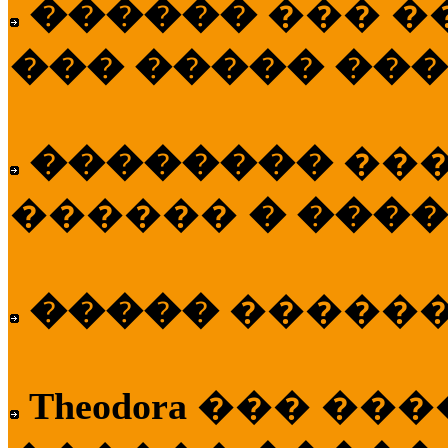
������
��� �
��� ����� ��
��������
��
������
� ����
�����
�����
Theodora
��� ��