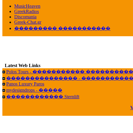
������� ��������� ���� ������ 
MusicHeaven
16:39
GreekRadios
veronica :
[
URL
] ���� ���;
Discomania
10:19
Greek-Chat.gr
��������� �����������
LavantiS :
���� ����� � ������� �����
16:11
veronica :
����� ��� 13 ������.. ��� ��
14:45
LavantiS :
�������� ��� ���� ��������!
B
15:18
Latest Web Links
Galatea :
Efharist&oacute;
Polos Tours - ����������� ��������
03:56
��������������� - �����������
LavantiS :
that's great news! ����� �� ������!
Panos Luxury Paros
14:35
mydesigndrops - �����
Galatea :
�� ����� ���� ������ ��� �������
������������ Sternlift
21:35
veronica :
Kalo 3hmero paidia se olous!
V
21:59
LavantiS :
�������� - ������ ������ , 4,
08:08
Dimitris_P :
fou fou 1 2