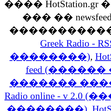
���� HotStation
��� �� newsfeed
������������
Greek Radio 
��������)
,
Hot
feed (�����
������� ���
Radio online - v 
��������)
,
HotS