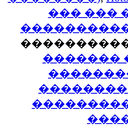
��� ���
�����������
���������
������� 
�������
��������
����������
���