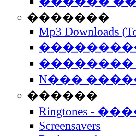
������ �
�������
Mp3 Downloads (To
�����������
�������� 
N��� �����
������
Ringtones - ��
Screensavers