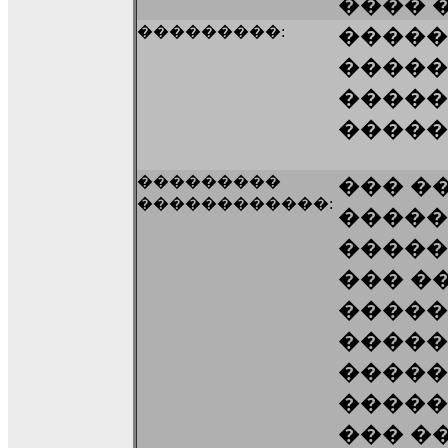
���� 
���������:
�����
�����
�����
�����
���������
��� ��
������������:
������
�����
��� �
�����
�����
�����
�����
��� �