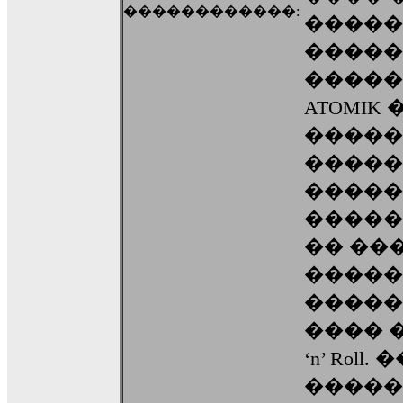
������������:
�����
�����
������
ATOMIK
�����
�����
�����
�����
�� ��
�����
�����
���� �
‘n’ Rol
�����