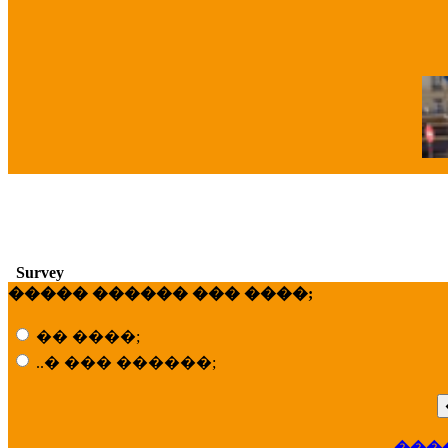
�
Survey
����� ������ ��� ����;
�� ����;
..� ��� ������;
���