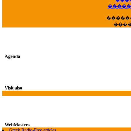
��
�����
�����
���
Agenda
Visit also
WebMasters
G
Greek Radio-Free articles