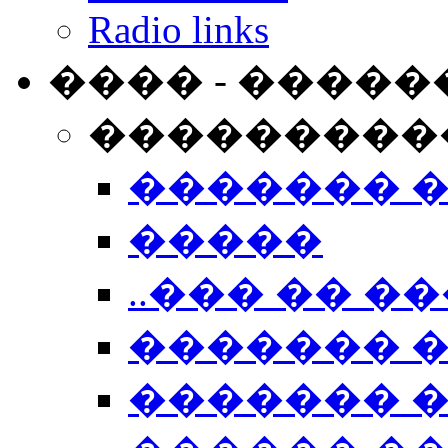
Radio links
���� - �����
���������
������� 
�����
..��� �� ��
������� 
������� �