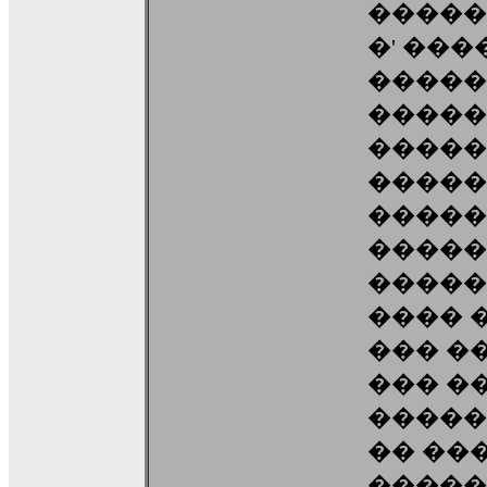
�����
�' ���
�����
�����
�����
�����
�����
�����
�����
���� 
��� �
��� �
�����
�� ��
�����