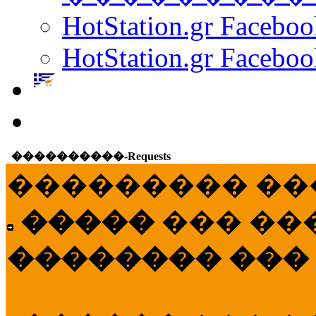
HotStation.gr Facebo
HotStation.gr Faceboo
����������-Requests
��������� ��
�����
��� ��
�������� ���