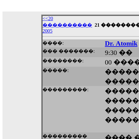
echo :
��� ��� �������! �� �� ���� �
��� ��� ������ '������'...
<<20
17:14
����������
21 ��������
LavantiS :
Echo, ���� �� ������� �� ��
2005
�������������� ��������!
����
������ �� �����.. "������" ��� �������
Dr. Atomik
����:
15:33
��� �������:
9:30 ��
echo :
��������� ����, ��������� ��� 
��������:
00 ����
����� ��������� �� �����������
������! ��� ������ �� �����...
�����:
�����
14:16
�����
LavantiS :
������� ���� ���� ������;
18:01
���������:
�����
�����
�����
�����
���������
���� 