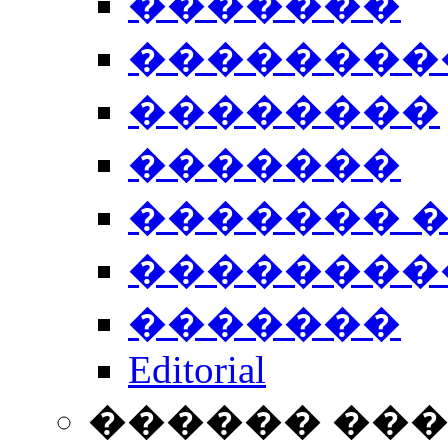
�������
��������
��������
�������
������� 
��������
�������
Editorial
������ ��