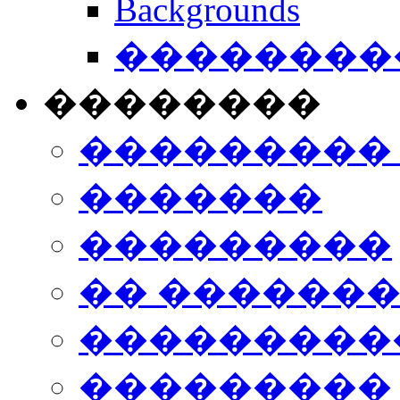
Backgrounds
���������
��������
���������
�������
���������
�� ������
���������
���������