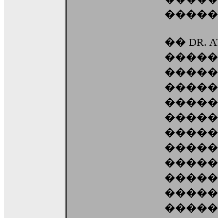
�����
�� DR. 
�����
�����
�����
�����
�����
�����
�����
�����
�����
�����
�����