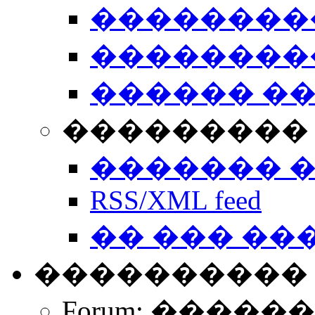
��������
��������
������ �
��������� 
������� 
RSS/XML feed
�� ��� ��
����������
Forum: �����