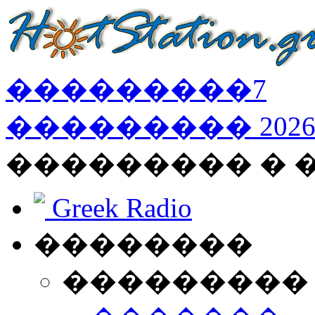
���������
7
���������
202
��������� � 
Greek Radio
��������
���������