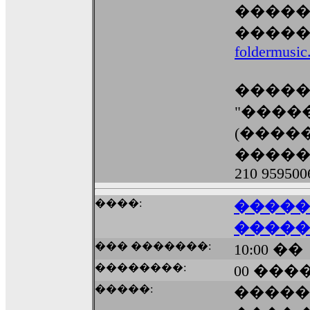
�����
�����
foldermusic
������
"����
(�����
�����
210 959500
����:
�����
�����
��� �������:
10:00 ��
��������:
00 ����
�����:
�����