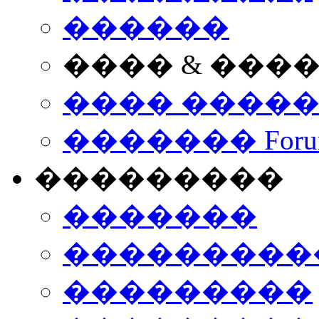
������
���� & ���
���� ����
������� Foru
���������
�������
����������
���������