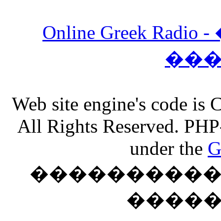
Online Greek Ra
��
Web site engine's code is
All Rights Reserved. PHP
under the
G
���������� �
����