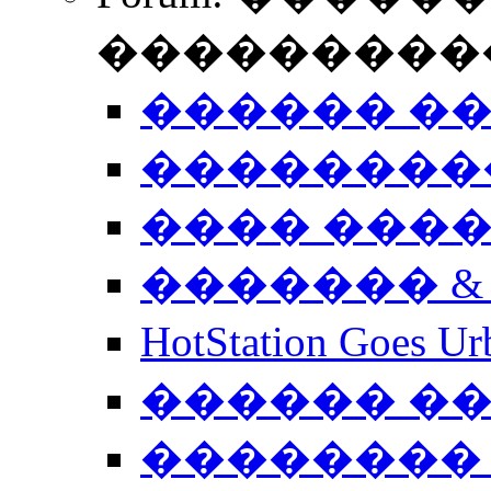
����������
������ �
��������
���� ���
������� &
HotStation Goe
������ �
�������� 