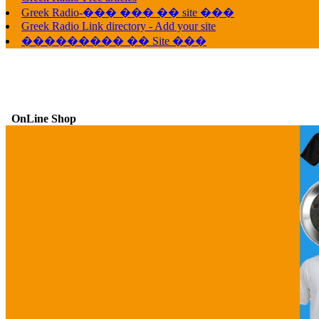
Greek Radio-��� ��� �� site ���
Greek Radio Link directory - Add your site
��������� �� Site ���
OnLine Shop
G