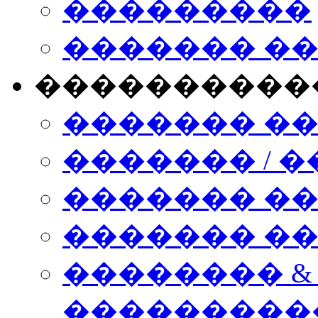
���������
������� �
����������
������� �
������� / �
������� �
������� ��� n
�������� &
���������