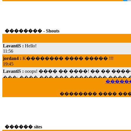
�������� - Shouts
LavantiS :
Hello!
11:56
jordan4 :
K�������� ���� ����� !!!
19:45
LavantiS :
ooops! ���� �� ����! �� �� �
���; ���� ��� ��� �������� ���� �
15:07
������
Dimitris_P :
���� ����� �������� ���� 
21:20
�������� ���� ��
LavantiS :
����� ���� ������� ��� ���
������� �����?" ..............���� �
�������...
16:40
veronica :
E���� 2012 ��� ����� ��� ��
������ sites
������� ��������� ���� ������ 