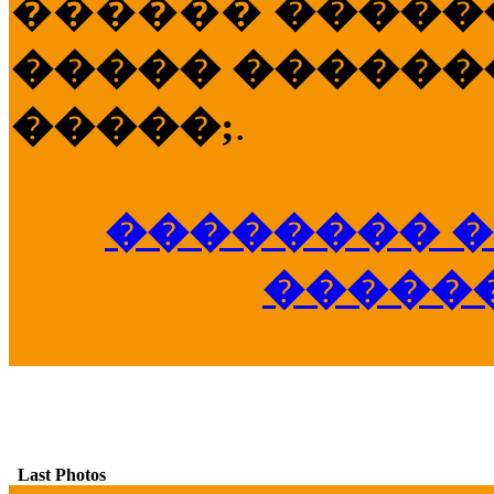
������
�����
����� �������
�����;
.
�������� �
�����
Last Photos