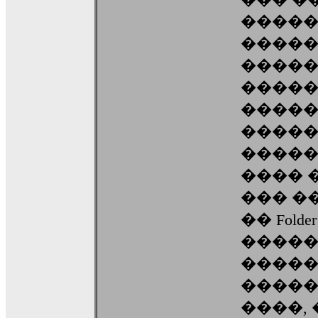
����
�������
�����
�����
�����
�����
�����
���� 
��� �
�� Fold
����
�����
�����
����,