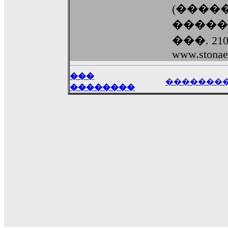
(����
�����
���. 210-
www.stonaer
���
�������
��������