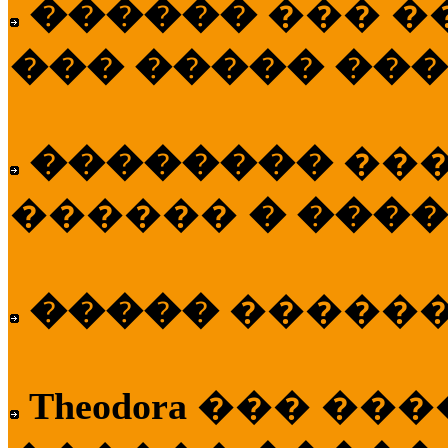
������
��� �
��� ����� ��
��������
��
������
� ����
�����
�����
Theodora
��� ��