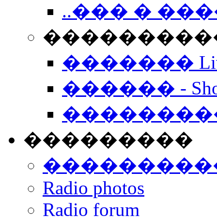
..��� � �
���������� -
������� Live
������ - Sho
��������
���������
���������
Radio photos
Radio forum