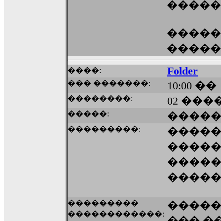
�����
������
������ 
Folder
����:
��� �������:
10:00 ��
��������:
02 ����
�����:
�����
���������:
����
�����
����
����
���������
�����
������������:
��� �