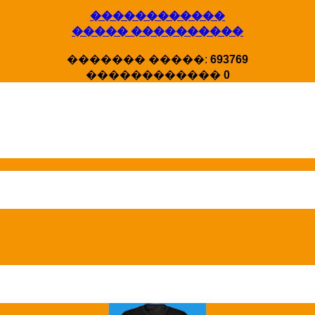
������������
X�����
����� ����������
�����
HotStat ...
������� �����:
693769
������������
0
Homeland