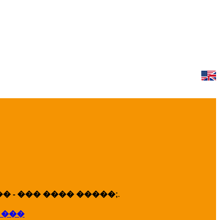
 - ��� ���� �����;
.
 ���