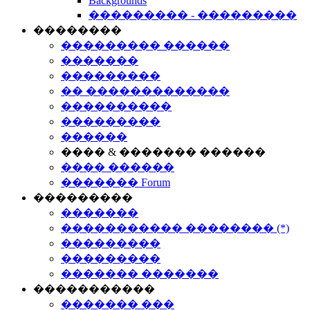
Backgrounds
��������� - ���������
��������
��������� ������
�������
���������
�� �������������
����������
���������
������
���� & ������� ������
���� ������
������� Forum
���������
�������
����������� �������� (*)
���������
���������
������� �������
�����������
������� ���