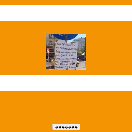
��� ����
�����..