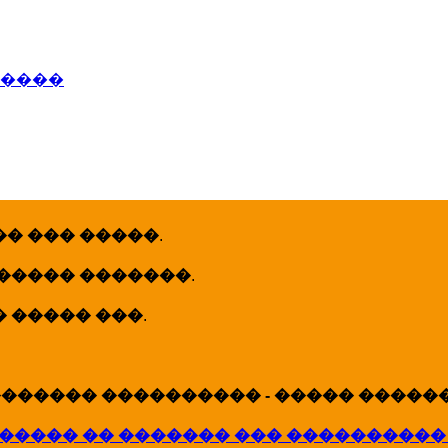
�����
� ��� �����
.
 ����� �������
.
� ����� ���
.
������ ���������� - ����� �������
����� �� ������� ��� ����������