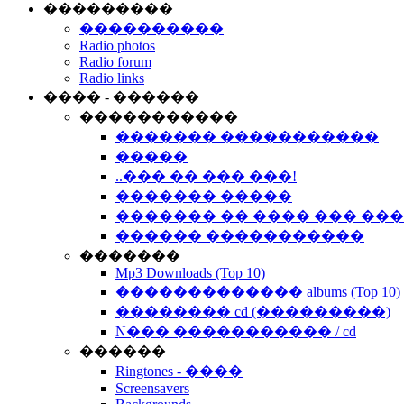
���������
����������
Radio photos
Radio forum
Radio links
���� - ������
�����������
������� �����������
�����
..��� �� ��� ���!
������� �����
������� �� ���� ��� ��
������ �����������
�������
Mp3 Downloads (Top 10)
������������� albums (Top 10)
�������� cd (���������)
N��� ����������� / cd
������
Ringtones - ����
Screensavers