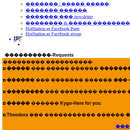
������� / ����� �����;
������� ������
������� ��� newsletter
�������� & ����� �������
HotStation.gr Facebook Page
HotStation.gr Facebook group
����������-Requests
��������� ����������:
�����
��� ����� ������
�������
������
��� ������� ������
���
��������
��� �������� ������
�����
������
Kygo-Here for you
.
Theodora
��� ����������� ������
�
���