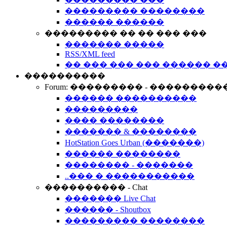
��������� ��������
������ ������
��������� �� �� ��� ���
������� �����
RSS/XML feed
�� ��� ��� ��� ������ �
����������
Forum: ��������� - ���������
������ ����������
���������
���� ��������
������� & ��������
HotStation Goes Urban (�������)
������ ��������
�������� - �������
..��� � �����������
���������� - Chat
������� Live Chat
������ - Shoutbox
��������� ��������