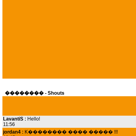
�������� - Shouts
LavantiS :
Hello!
11:56
jordan4 :
K�������� ���� ����� !!!
19:45