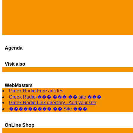
Agenda
Visit also
WebMasters
Greek Radio-Free articles
Greek Radio-��� ��� �� site ���
Greek Radio Link directory - Add your site
��������� �� Site ���
OnLine Shop