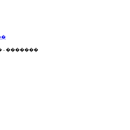
��
� - �������