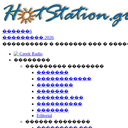
������
6
���������
2026
���������� � ������� ��� � ���
Greek Radio
��������
��������� ��������
�������
������������
��������
�������
������� ���
����������
�������
Editorial
������ ��������
��������� ���