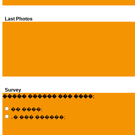
Last Photos
Survey
����� ������ ��� ����;
�� ����;
..� ��� ������;