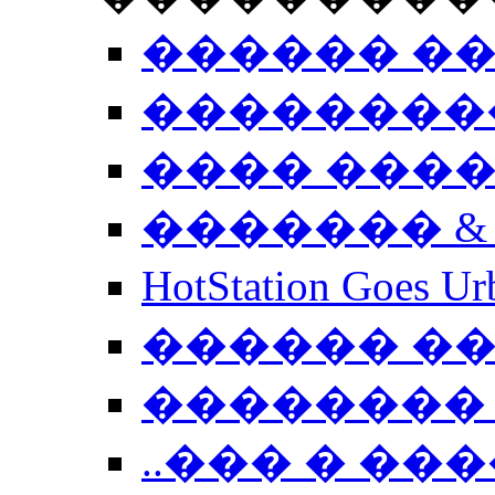
������ �
��������
���� ���
������� &
HotStation Goe
������ �
�������� 
..��� � �