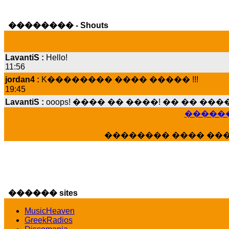
�������� - Shouts
LavantiS :
Hello!
11:56
jordan4 :
K�������� ���� ����� !!!
19:45
LavantiS :
ooops! ���� �� ����! �� �� �
���� ���; ���� ��� ��� �������� �
15:07
������
Dimitris_P :
���� ����� �������� ����
�������� ���� ��
21:20
LavantiS :
����� ���� ������� ��� ���
������� �����?" ..............���� �
�������...
16:40
������ sites
veronica :
E���� 2012 ��� ����� ��� ��
������� ��������� ���� ������ 
MusicHeaven
16:39
GreekRadios
veronica :
[
URL
] ���� ���;