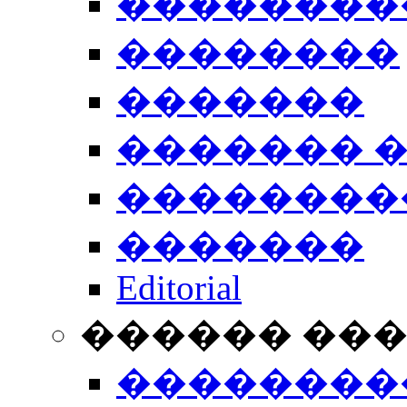
��������
��������
�������
������� 
��������
�������
Editorial
������ ��
��������