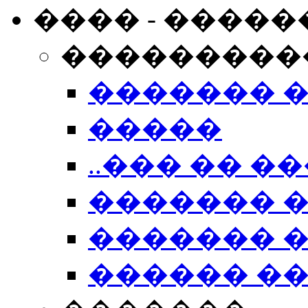
���� - �����
���������
������� 
�����
..��� �� ��
������� 
������� �
������ �