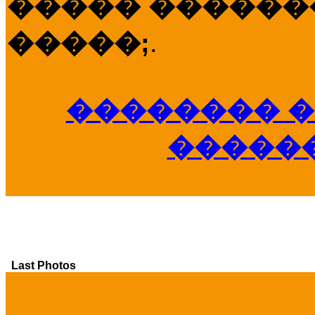
����� �������
�����;
.
�������� �
�����
Last Photos