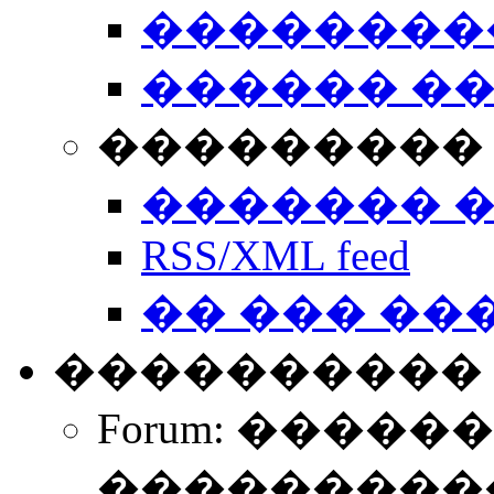
��������
������ �
��������� 
������� 
RSS/XML feed
�� ��� ��
����������
Forum: �����
����������