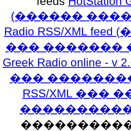
feeds
HotStation 
(������ ���
Radio RSS/XML f
��� ������� 
Greek Radio online
��� �������
RSS/XML ���
�����������
���������