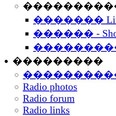
���������� -
������� Live
������ - Sho
��������
���������
���������
Radio photos
Radio forum
Radio links