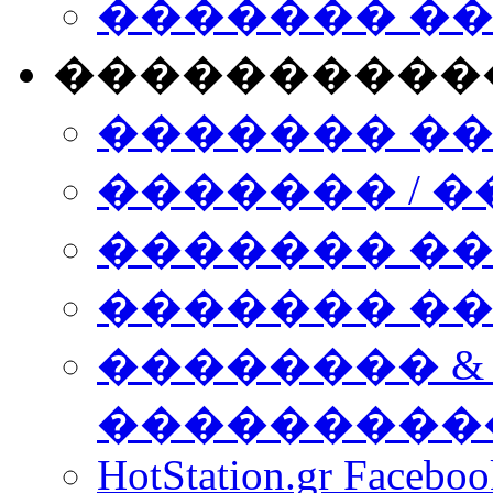
������� �
����������
������� �
������� / �
������� �
������� ��� n
�������� &
���������
HotStation.gr Facebo