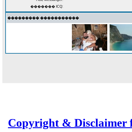
������� ICQ:
��������� �����������
Copyright & Disclaimer 