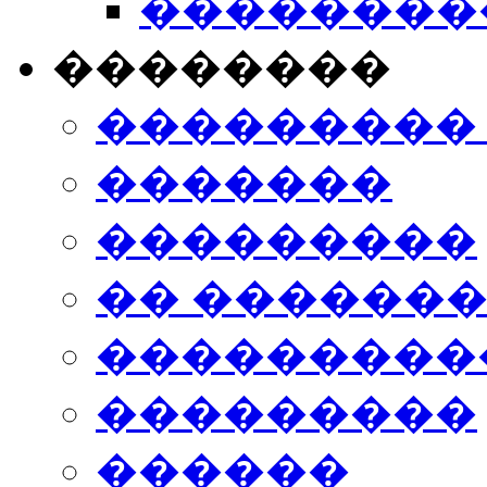
���������
��������
���������
�������
���������
�� ������
���������
���������
������