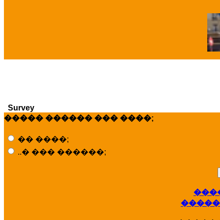
�
Survey
����� ������ ��� ����;
�� ����;
..� ��� ������;
���
�����