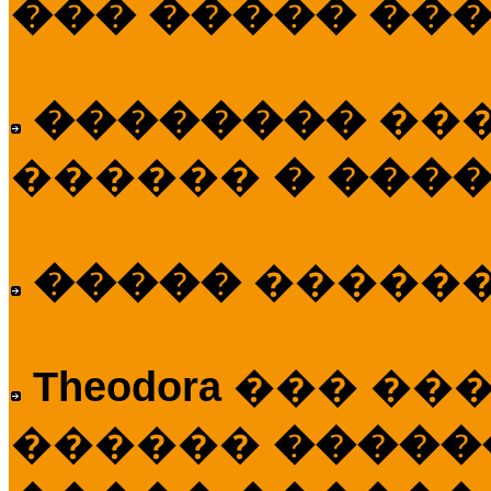
��� ����� ��
��������
��
������
� ����
�����
�����
Theodora
��� ��
������
�����