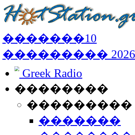
�������
10
���������
202
Greek Radio
��������
���������
�������