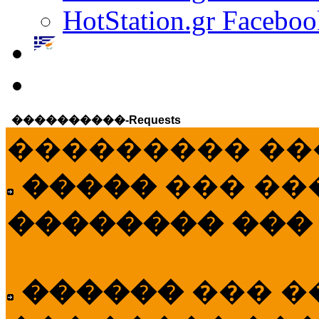
HotStation.gr Faceboo
����������-Requests
��������� ��
�����
��� ��
�������� ���
������
��� �