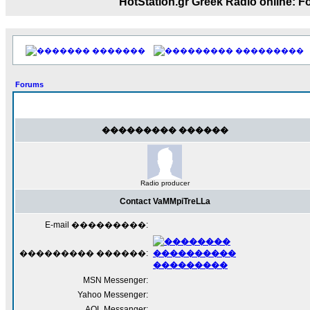
��� ��� ������ '������'...
HotStation.gr Greek Radio onl
17:14
LavantiS :
Echo, ���� �� ������� �� ��
�������������� ��������!
����
�������
���������
������ �� �����.. "������" ��� ������
15:33
Forums
echo :
��������� ����, ��������� ���
����� ��������� �� ����������
������! ��� ������ �� �����...
��������� ������
14:16
LavantiS :
������� ���� ���� ������;
18:01
Radio producer
Contact VaMMpiTreLLa
E-mail ���������:
��������� ������:
MSN Messenger:
Yahoo Messenger:
AOL Messanger: