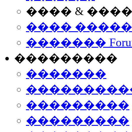
���� & ���
���� ����
������� Foru
���������
�������
����������
���������
���������