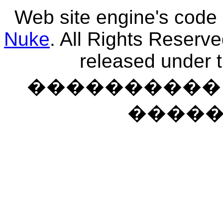
Web site engine's code
Nuke
. All Rights Reserv
released under 
���������� �
����