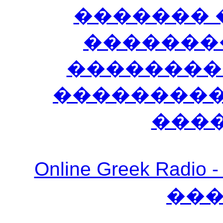
������� 
�������
��������
����������
���
Online Greek Ra
��