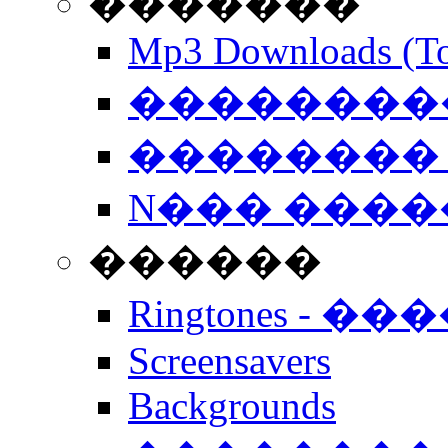
�������
Mp3 Downloads (To
�����������
�������� 
N��� �����
������
Ringtones - ��
Screensavers
Backgrounds