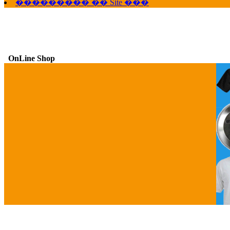
��������� �� Site ���
OnLine Shop
G