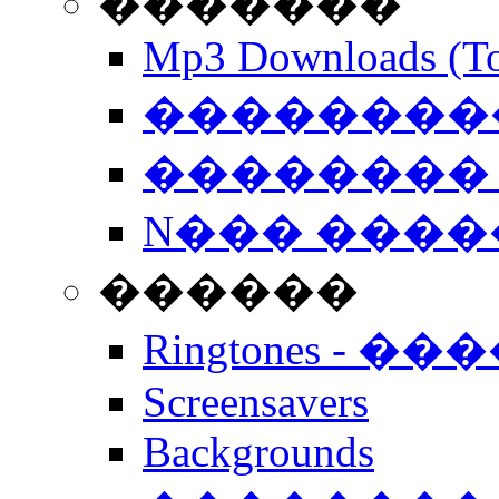
�������
Mp3 Downloads (To
�����������
�������� 
N��� �����
������
Ringtones - ��
Screensavers
Backgrounds