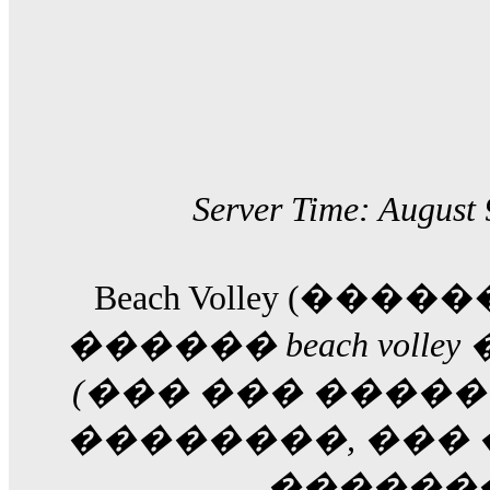
Server Time: August 
Beach Volley (��
������ beach voll
(��� ��� �����
��������, ���
�������