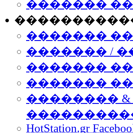
������� �
����������
������� �
������� / �
������� �
������� ��� n
�������� &
���������
HotStation.gr Facebo