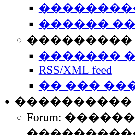
��������
������ �
��������� 
������� 
RSS/XML feed
�� ��� ��
����������
Forum: �����
����������