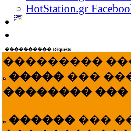
HotStation.gr Faceboo
����������-Requests
��������� ��
�����
��� ��
�������� ���
������
��� �