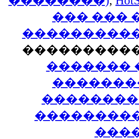
��������)
,
HotS
��� ���
�����������
���������
������� 
�������
��������
����������
���