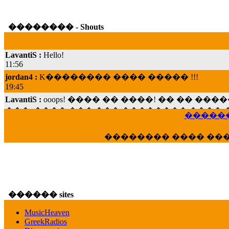
�������� - Shouts
LavantiS :
Hello!
11:56
jordan4 :
K�������� ���� ����� !!!
19:45
LavantiS :
ooops! ���� �� ����! �� �� �
���; ���� ��� ��� �������� ���� �
15:07
������
Dimitris_P :
���� ����� �������� ���� 
21:20
�������� ���� ��
LavantiS :
����� ���� ������� ��� ���
������� �����?" ..............���� �
�������...
16:40
veronica :
E���� 2012 ��� ����� ��� ��
������ sites
������� ��������� ���� ������ 
16:39
MusicHeaven
GreekRadios
veronica :
[
URL
] ���� ���;