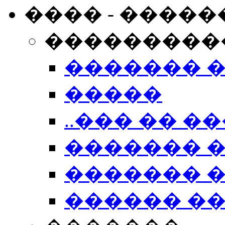
���� - �����
���������
������� 
�����
..��� �� ��
������� 
������� �
������ �