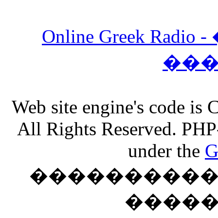
Online Greek Ra
��
Web site engine's code is
All Rights Reserved. PHP
under the
G
���������� �
����