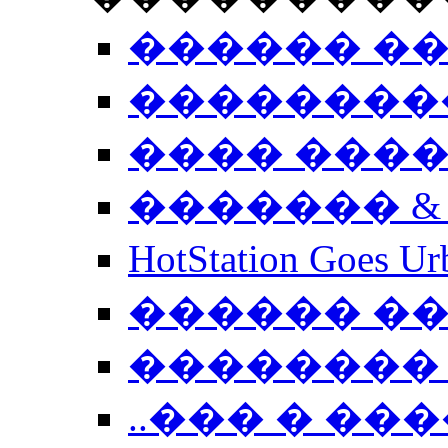
������ �
��������
���� ���
������� &
HotStation Goe
������ �
�������� 
..��� � �