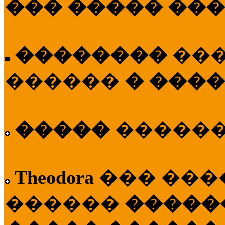
��� ����� ��
��������
��
������
� ����
�����
�����
Theodora
��� ��
������
�����