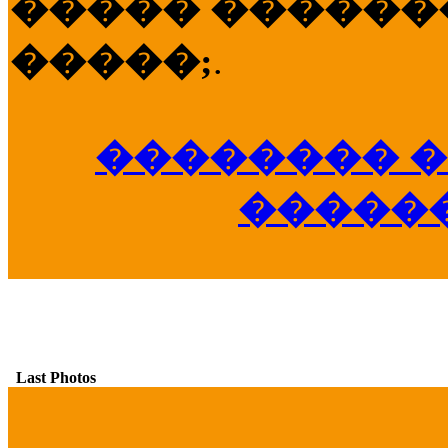
����� �������
�����;
.
�������� �
�����
Last Photos