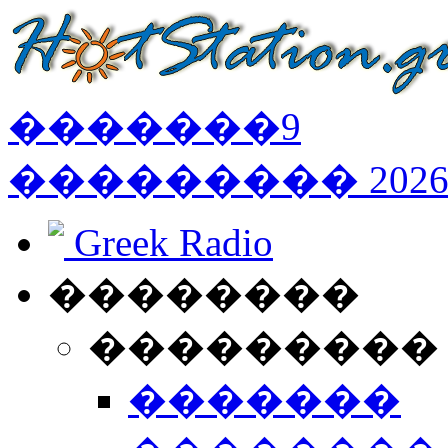
�������
9
���������
202
Greek Radio
��������
���������
�������