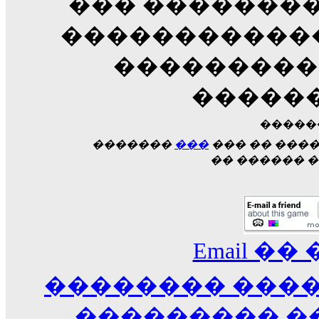
��� ��������
������������
��������� �
�����
�����
�������
���
��� �� ���
�� ������ �
Email ��
�������� ���
��������� �