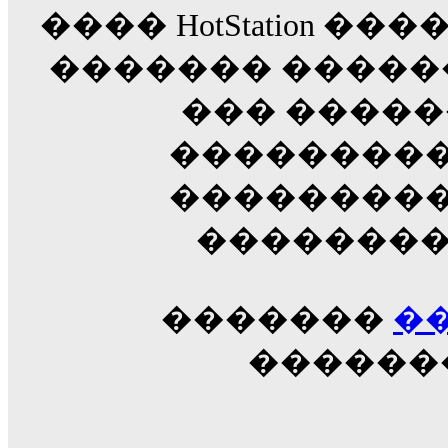
���� HotStation �
������� �����
��� �����
���������
���������
��������
�������
�
������