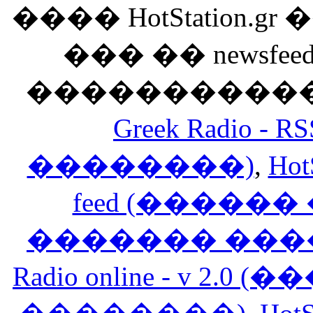
���� HotStation
��� �� newsfeed
������������
Greek Radio 
��������)
,
Hot
feed (�����
������� ���
Radio online - v 