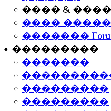
���� & ���
���� ����
������� Foru
���������
�������
����������
���������
���������