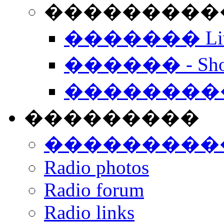
���������� -
������� Live
������ - Sho
��������
���������
���������
Radio photos
Radio forum
Radio links