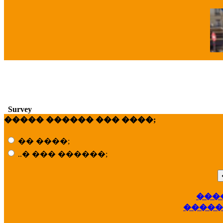
�
Survey
����� ������ ��� ����;
�� ����;
..� ��� ������;
��
���
�����