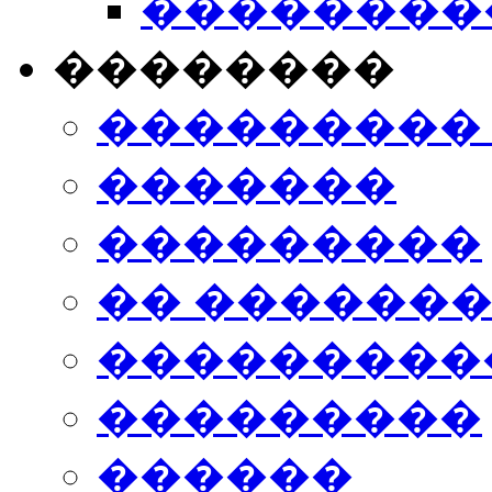
���������
��������
���������
�������
���������
�� ������
���������
���������
������