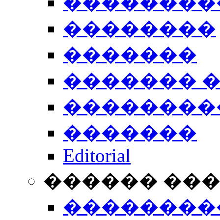
��������
��������
�������
������� 
��������
�������
Editorial
������ ��
��������