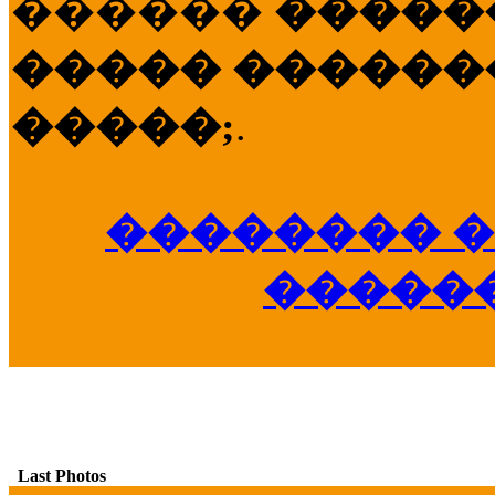
������
�����
����� �������
�����;
.
�������� �
�����
Last Photos