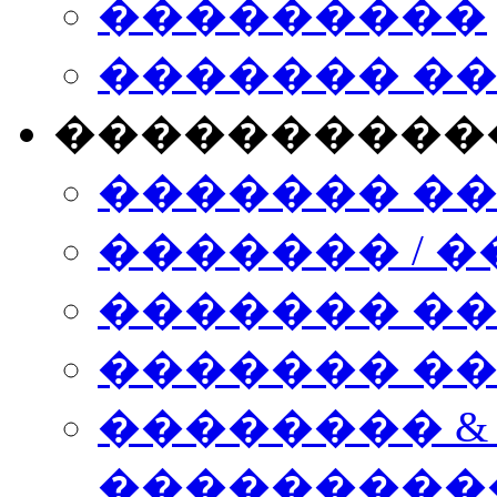
���������
������� �
����������
������� �
������� / �
������� �
������� ��� n
�������� &
���������