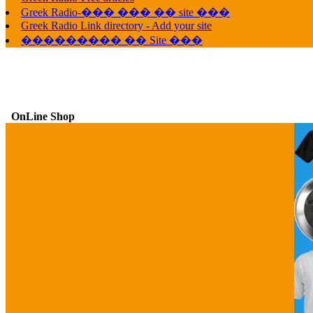
Greek Radio-��� ��� �� site ���
Greek Radio Link directory - Add your site
��������� �� Site ���
OnLine Shop
G