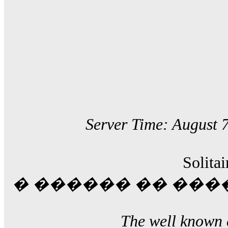
Server Time: August 
Solitai
� ������ �� ���
The well known