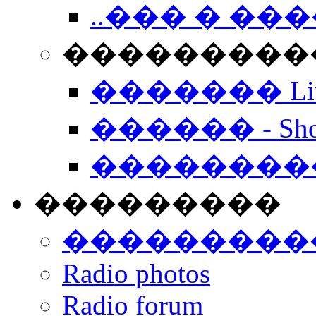
..��� � �
���������� -
������� Live
������ - Sho
��������
���������
���������
Radio photos
Radio forum