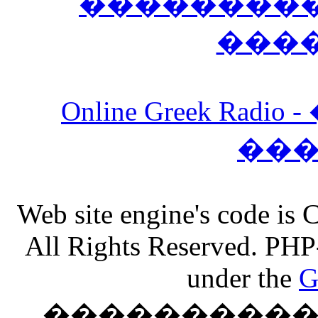
����������
���
Online Greek Ra
��
Web site engine's code is
All Rights Reserved. PHP
under the
G
���������� �