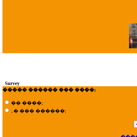
�
Survey
����� ������ ��� ����;
�� ����;
..� ��� ������;
���