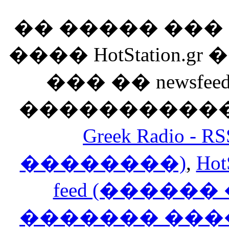
�� ����� ��
���� HotStation
��� �� newsfeed
������������
Greek Radio 
��������)
,
Hot
feed (�����
������� ���