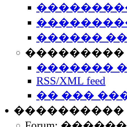
��������
��������
������ �
��������� 
������� 
RSS/XML feed
�� ��� ��
����������
Forum: �����