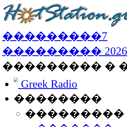
���������
7
���������
202
��������� � 
Greek Radio
��������
���������