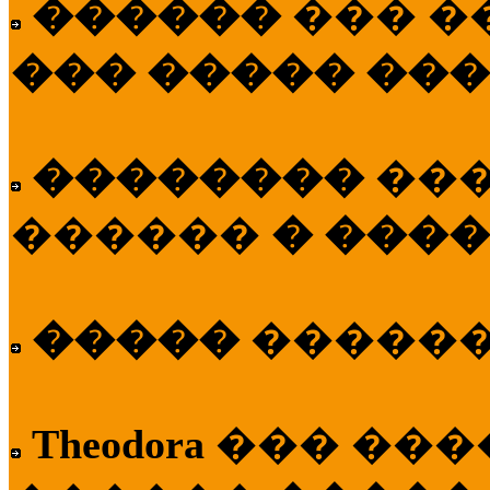
������
��� �
��� ����� ��
��������
��
������
� ����
�����
�����
Theodora
��� ��