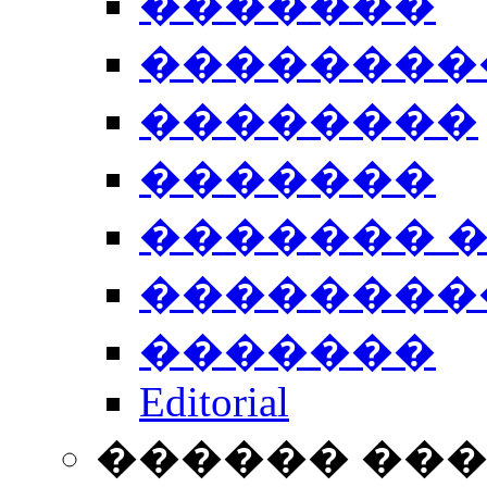
�������
��������
��������
�������
������� 
��������
�������
Editorial
������ ��