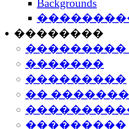
Backgrounds
���������
��������
���������
�������
���������
�� ������
���������
���������