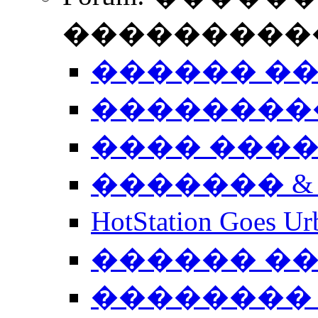
����������
������ �
��������
���� ���
������� &
HotStation Goe
������ �
�������� 