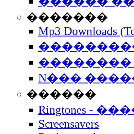
������ �
�������
Mp3 Downloads (To
�����������
�������� 
N��� �����
������
Ringtones - ��
Screensavers