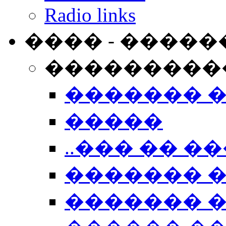
Radio links
���� - �����
���������
������� 
�����
..��� �� ��
������� 
������� �