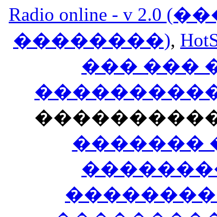
Radio online - v 
��������)
,
HotS
��� ���
�����������
���������
������� 
�������
��������