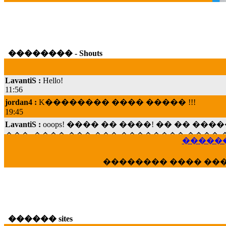
�������� - Shouts
LavantiS :
Hello!
11:56
jordan4 :
K�������� ���� ����� !!!
19:45
LavantiS :
ooops! ���� �� ����! �� �� �
���; ���� ��� ��� �������� ���� �
15:07
������
Dimitris_P :
���� ����� �������� ���� 
21:20
�������� ���� ��
LavantiS :
����� ���� ������� ��� ���
������� �����?" ..............���� �
�������...
16:40
veronica :
E���� 2012 ��� ����� ��� ��
������ sites
������� ��������� ���� ������ 