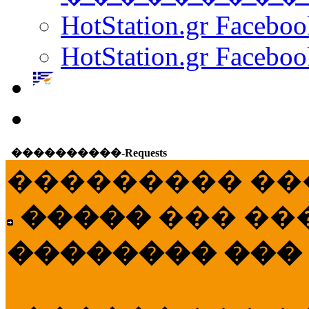
HotStation.gr Facebo
HotStation.gr Faceboo
����������-Requests
��������� ��
�����
��� ��
�������� ���