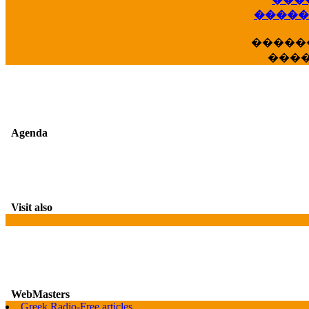
��
�����
�����
���
Agenda
Visit also
WebMasters
G
Greek Radio-Free articles