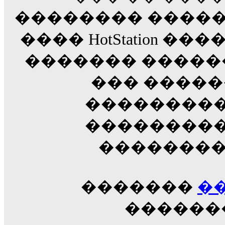
�������� �����
���� HotStation �
������� �����
��� �����
���������
���������
��������
�������
�
������