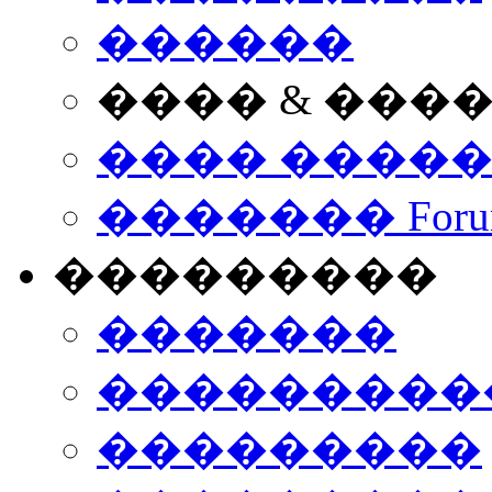
������
���� & ���
���� ����
������� Foru
���������
�������
����������
���������