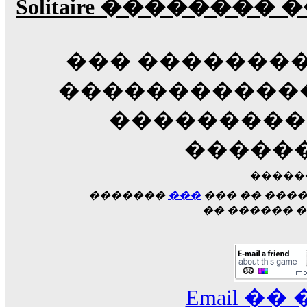
Solitaire �������
��� ��������
������������
��������� �
�����
�����
�������
���
��� �� ���
�� ������ �
Email ��