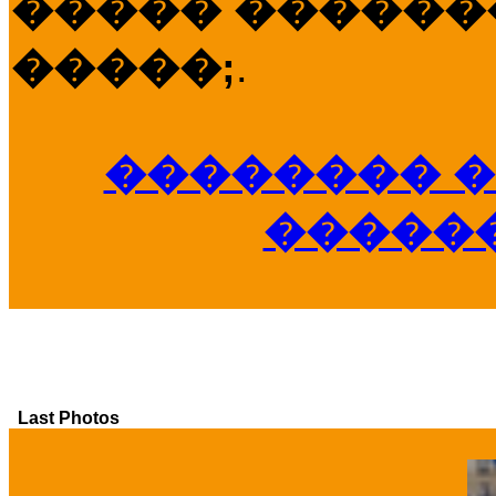
����� �������
�����;
.
�������� �
�����
Last Photos