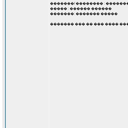
�������/ �������� : �����
����� : ������ ������
�������: ������� �����
������� ��� �� ��� ���� ��