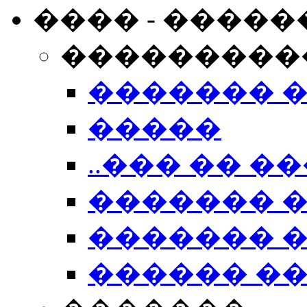
���� - �����
���������
������� 
�����
..��� �� ��
������� 
������� �
������ �