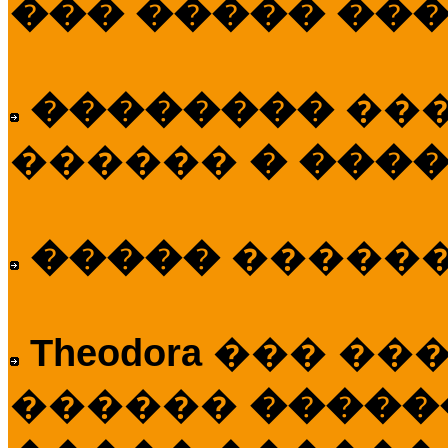
��� ����� ��
��������
��
������
� ����
�����
�����
Theodora
��� ��
������
�����