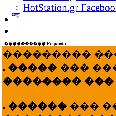
HotStation.gr Faceboo
����������-Requests
��������� ��
�����
��� ��
�������� ���
������
��� �