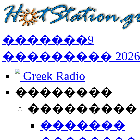
�������
9
���������
202
Greek Radio
��������
���������
�������