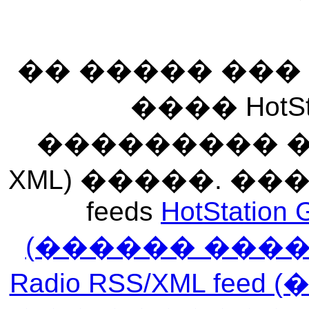
�� ����� ��
���� HotSt
��������� ��� 
XML) �����. �
feeds
HotStation 
(������ ���
Radio RSS/XML f