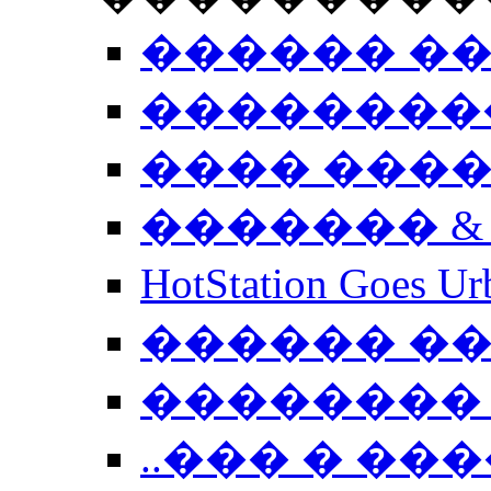
������ �
��������
���� ���
������� &
HotStation Goe
������ �
�������� 
..��� � �