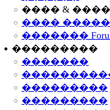
���� & ���
���� ����
������� Foru
���������
�������
����������
���������
���������