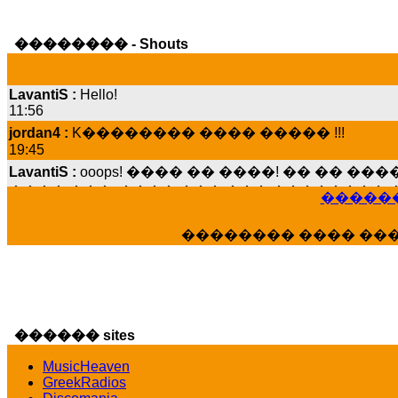
�������� - Shouts
LavantiS :
Hello!
11:56
jordan4 :
K�������� ���� ����� !!!
19:45
LavantiS :
ooops! ���� �� ����! �� �� �
���� ���; ���� ��� ��� �������� �
15:07
������
Dimitris_P :
���� ����� �������� ����
21:20
�������� ���� ��
LavantiS :
����� ���� ������� ��� ���
������� �����?" ..............���� �
�������...
16:40
veronica :
E���� 2012 ��� ����� ��� ��
������ sites
������� ��������� ���� ������ 
MusicHeaven
16:39
GreekRadios
veronica :
[
URL
] ���� ���;