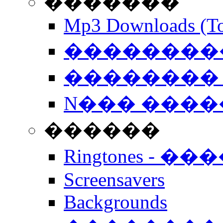
�������
Mp3 Downloads (To
�����������
�������� 
N��� �����
������
Ringtones - ��
Screensavers
Backgrounds