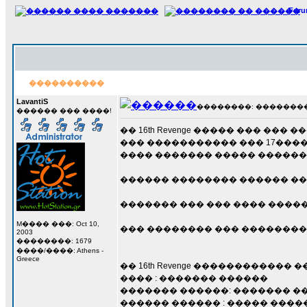
For
����������
LavantiS
��������: ��������� 1
������ ��� ����!
�� 16th Revenge ����� ��� ���
��� ����������� ��� 17�����
���� ������� ����� ��������
������ �������� ������ ��� 
������� ��� ��� ���� ����
M���� ���: Oct 10,
��� �������� ��� ��������
2003
��������: 1679
����/����: Athens -
Greece
�� 16th Revenge ������������ �
���� : ������� ������
������� ������: ������� �
������ ������ : ����� ���