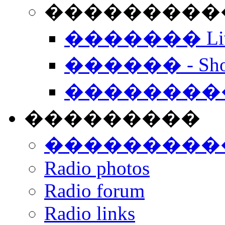
���������� -
������� Live
������ - Sho
��������
���������
���������
Radio photos
Radio forum
Radio links