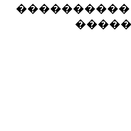
���������� �
����