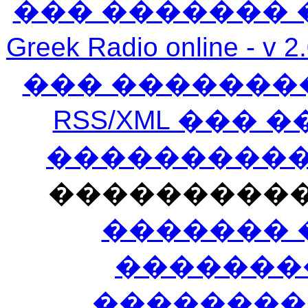
��� ������� 
Greek Radio online
��� �������
RSS/XML ���
�����������
���������
������� 
�������
��������