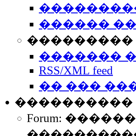
��������
������ �
��������� 
������� 
RSS/XML feed
�� ��� ��
����������
Forum: �����
����������