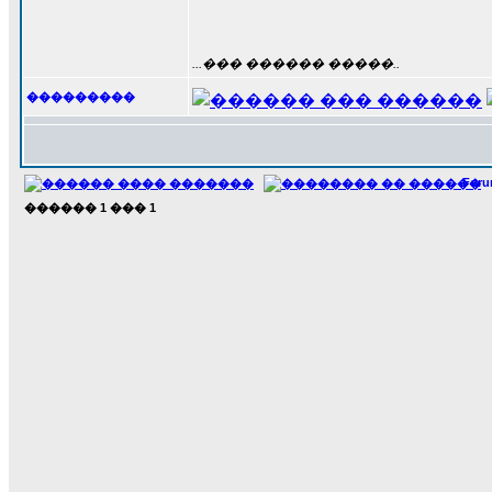
...��� ������ �����..
���������
For
������
1
���
1