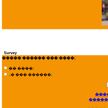
�
Survey
����� ������ ��� ����;
�� ����;
..� ��� ������;
���
�����