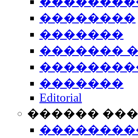
��������
��������
�������
������� 
��������
�������
Editorial
������ ��
��������