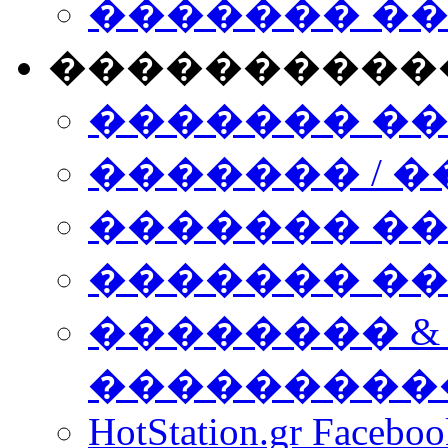
������� �
����������
������� �
������� / �
������� �
������� ��� n
�������� &
���������
HotStation.gr Facebo