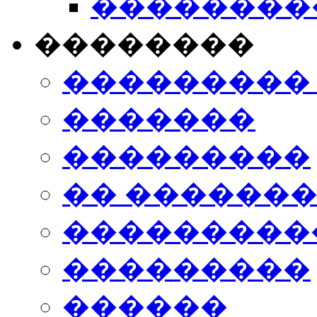
���������
��������
���������
�������
���������
�� ������
���������
���������
������