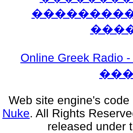
����������
���
Online Greek Ra
��
Web site engine's code
Nuke
. All Rights Reserv
released under 