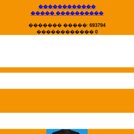
������������
X�����
����� ����������
�����
HotStat ...
������� �����:
693794
������������
0
Homeland