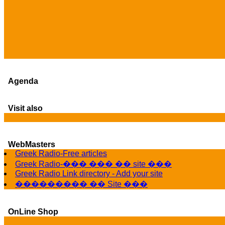
Agenda
Visit also
WebMasters
Greek Radio-Free articles
Greek Radio-��� ��� �� site ���
Greek Radio Link directory - Add your site
��������� �� Site ���
OnLine Shop