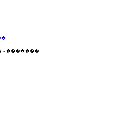
��
� - �������