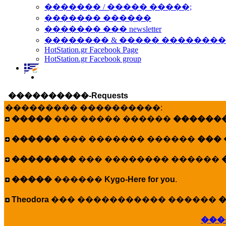
������� / ����� �����;
������� ������
������� ��� newsletter
�������� & ����� �������
HotStation.gr Facebook Page
HotStation.gr Facebook group
����������-Requests
��������� ����������:
�����
��� ����� ������
�������
������
��� ������� ������
���
��������
��� �������� ������
�����
������
Kygo-Here for you
.
Theodora
��� ����������� ������
�
���