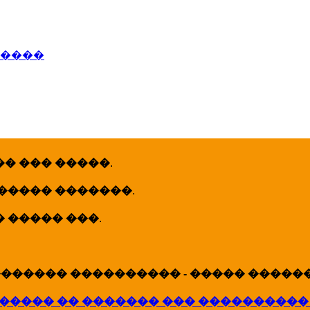
�����
� ��� �����
.
 ����� �������
.
� ����� ���
.
������ ���������� - ����� �������
����� �� ������� ��� ����������