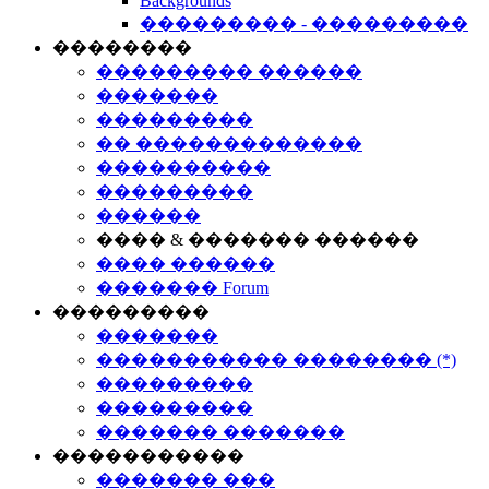
Backgrounds
��������� - ���������
��������
��������� ������
�������
���������
�� �������������
����������
���������
������
���� & ������� ������
���� ������
������� Forum
���������
�������
����������� �������� (*)
���������
���������
������� �������
�����������
������� ���