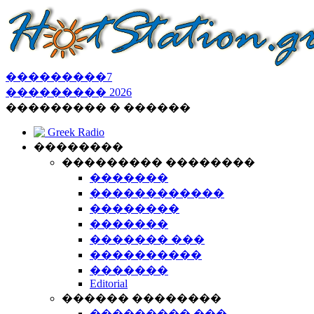
���������
7
���������
2026
��������� � ������
Greek Radio
��������
��������� ��������
�������
������������
��������
�������
������� ���
����������
�������
Editorial
������ ��������
��������� ���