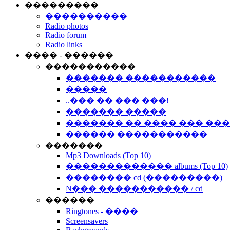
���������
����������
Radio photos
Radio forum
Radio links
���� - ������
�����������
������� �����������
�����
..��� �� ��� ���!
������� �����
������� �� ���� ��� ��
������ �����������
�������
Mp3 Downloads (Top 10)
������������� albums (Top 10)
�������� cd (���������)
N��� ����������� / cd
������
Ringtones - ����
Screensavers