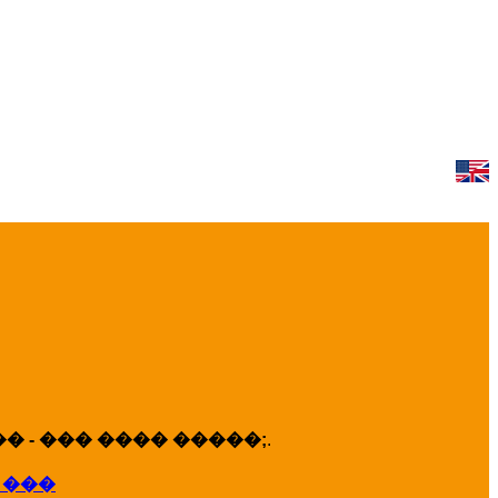
 - ��� ���� �����;
.
 ���