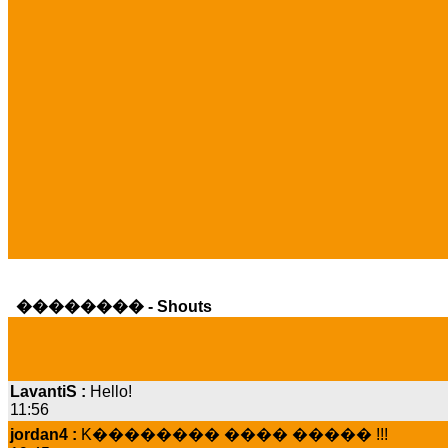
�������� - Shouts
LavantiS :
Hello!
11:56
jordan4 :
K�������� ���� ����� !!!
19:45