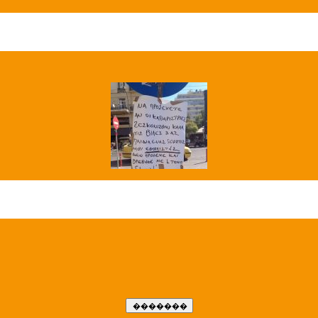
��� ����
�����..