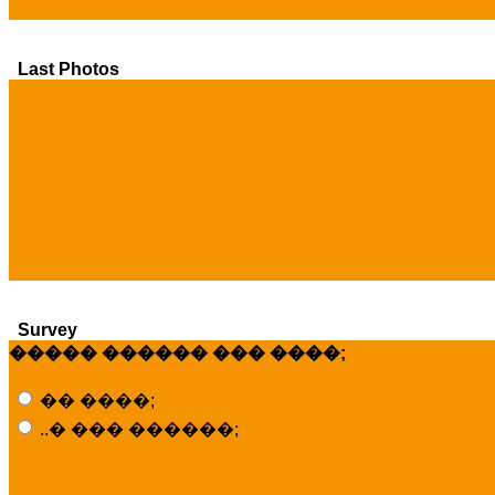
Last Photos
Survey
����� ������ ��� ����;
�� ����;
..� ��� ������;