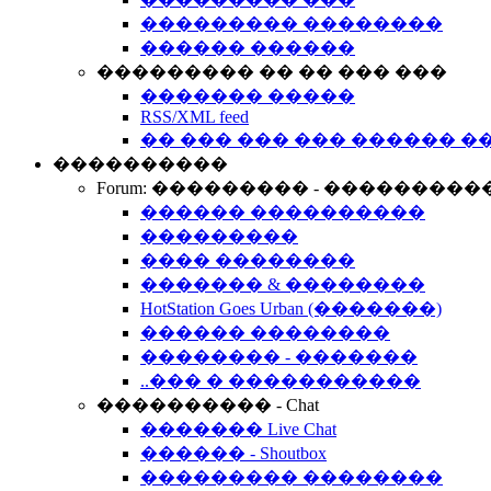
��������� ��������
������ ������
��������� �� �� ��� ���
������� �����
RSS/XML feed
�� ��� ��� ��� ������ �
����������
Forum: ��������� - ���������
������ ����������
���������
���� ��������
������� & ��������
HotStation Goes Urban (�������)
������ ��������
�������� - �������
..��� � �����������
���������� - Chat
������� Live Chat
������ - Shoutbox
��������� ��������