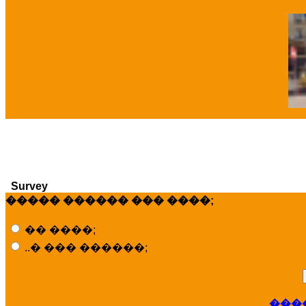
�
Survey
����� ������ ��� ����;
�� ����;
..� ��� ������;
���