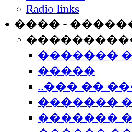
Radio links
���� - �����
���������
������� 
�����
..��� �� ��
������� 
������� �