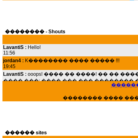
�������� - Shouts
LavantiS :
Hello!
11:56
jordan4 :
K�������� ���� ����� !!!
19:45
LavantiS :
ooops! ���� �� ����! �� �� �
���� ���; ���� ��� ��� �������� �
15:07
������
Dimitris_P :
���� ����� �������� ����
21:20
�������� ���� ��
LavantiS :
����� ���� ������� ��� ���
������� �����?" ..............���� �
�������...
16:40
veronica :
E���� 2012 ��� ����� ��� ��
������ sites
������� ��������� ���� ������ 