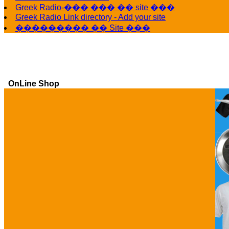
Greek Radio-��� ��� �� site ���
Greek Radio Link directory - Add your site
��������� �� Site ���
OnLine Shop
Ga