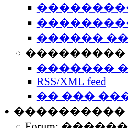
��������
��������
������ �
��������� 
������� 
RSS/XML feed
�� ��� ��
����������
Forum: �����