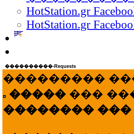
HotStation.gr Facebo
HotStation.gr Faceboo
����������-Requests
��������� ��
�����
��� ��
�������� ���