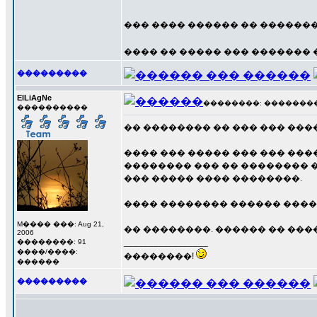
��� ���� ������ �� �������
���� �� ����� ��� �������
���������
ElLiAgNe
��������: ��������� 1
����������
�� �������� �� ��� ��� ���
���� ��� ����� ��� ��� ���
�������� ��� �� �������� �
��� ����� ���� ��������.
���� �������� ������ ����
M���� ���: Aug 21,
�� ��������. ������ �� ���
2006
_________________
��������: 91
����/����:
��������!
������
���������