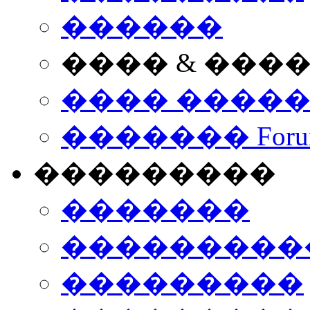
������
���� & ���
���� ����
������� Foru
���������
�������
����������
���������