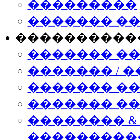
���������
������� �
����������
������� �
������� / �
������� �
������� ��� n
�������� &
���������