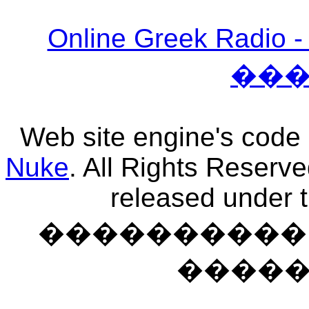
Online Greek Ra
��
Web site engine's code
Nuke
. All Rights Reserv
released under 
���������� �
����