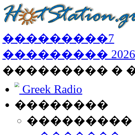
���������
7
���������
202
��������� � 
Greek Radio
��������
���������