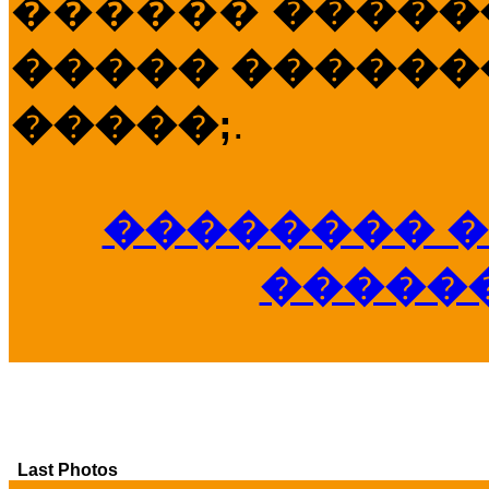
������
�����
����� �������
�����;
.
�������� �
�����
Last Photos