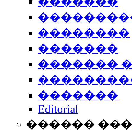
�������
��������
��������
�������
������� 
��������
�������
Editorial
������ ��