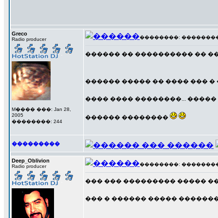
Greco
��������: ��������� 1
Radio producer
������ �� ���������� �� ��
������ ����� �� ���� ��� 
���� ���� ��������... ����
M���� ���: Jan 28,
2005
������ ��������
��������: 244
���������
Deep_Oblivion
��������: ��������� 1
Radio producer
��� ��� ��������� ����� ���
��� � ������ ����� �������