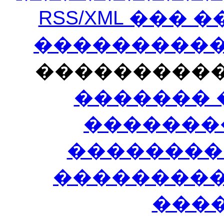
RSS/XML ���
�����������
���������
������� 
�������
��������
����������
���