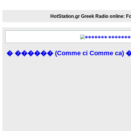
echo :
��� ��� �������! �� �� ���� 
��� ��� ������ '������'...
HotStation.gr Greek Radio onl
17:14
LavantiS :
Echo, ���� �� ������� �� ��
�������������� ��������!
����
������ �� �����.. "������" ��� ������
�������
15:33
echo :
��������� ����, ��������� ���
� ������ (Comme ci Comme ca) 
����� ��������� �� ����������
������! ��� ������ �� �����...
14:16
LavantiS :
������� ���� ���� ������;
18:01