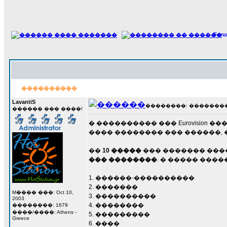
For
����������
LavantiS
��������: ��������� 11
������ ��� ����!
� ���������� ��� Eurovisio
���� �������� ��� ������, �
��
10 �����
��� ������� ���
��� ��������
. � ����� ���
1. ������-����������
2. �������
M���� ���: Oct 10,
3. ����������
2003
4. ��������
��������: 1679
����/����: Athens -
5. ���������
Greece
6. ����