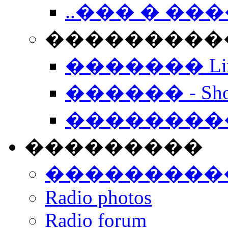
..��� � �
���������� -
������� Live
������ - Sho
��������
���������
���������
Radio photos
Radio forum