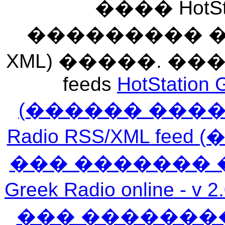
���� HotSt
��������� ��� 
XML) �����. �
feeds
HotStation 
(������ ���
Radio RSS/XML f
��� ������� 
Greek Radio online
��� �������