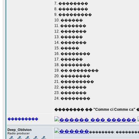
7. ��������
8. ��������
9. ���������
10. ������
11. �������
12. �������
13. ������
14. �������
15. �����
16. ��������
17. ������
18. ��������
19. ��.��������
20. ��������
21. ���������
22. �������
23. �������
24. ��������
�������� �� "Comme ci Comme 
���������
Deep_Oblivion
��������: ��������� 1
Radio producer