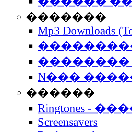
������ �
�������
Mp3 Downloads (To
�����������
�������� 
N��� �����
������
Ringtones - ��
Screensavers