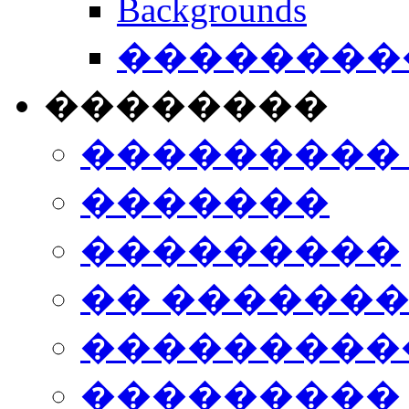
Backgrounds
���������
��������
���������
�������
���������
�� ������
���������
���������