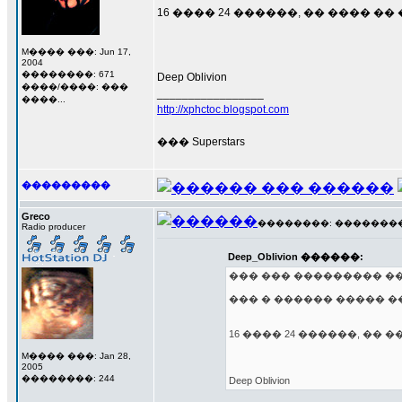
16 ���� 24 ������, �� ���� �� �
M���� ���: Jun 17,
2004
��������: 671
Deep Oblivion
����/����: ���
_________________
����...
http://xphctoc.blogspot.com
��� Superstars
���������
Greco
��������: ��������� 1
Radio producer
Deep_Oblivion ������:
��� ��� ��������� ���
��� � ������ ����� �
16 ���� 24 ������, �� ��
M���� ���: Jan 28,
2005
��������: 244
Deep Oblivion