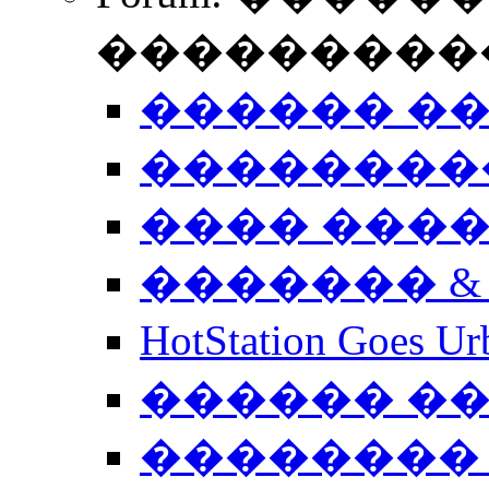
����������
������ �
��������
���� ���
������� &
HotStation Goe
������ �
�������� 