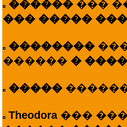
������
��� �
��� ����� ��
��������
��
������
� ����
�����
�����
Theodora
��� ��