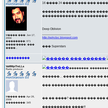
16 ���� 24 ����� ��� ��� ���
�������� ��� ������� ����
������������ �� ���������
Deep Oblivion
_________________
M���� ���: Jun 17,
http://xphctoc.blogspot.com
2004
��������: 671
����/����: ���
��� Superstars
����...
���������
VaMMpiTreLLa
��������: ��������� 1
Radio producer
������.... ���� ���� ��� �� ��...
��� �������� ��� ���� ���� 
M���� ���: Apr 26,
�� �� ����? ������ ��� ��� �
2006
��������: 345
���������� ����!!!