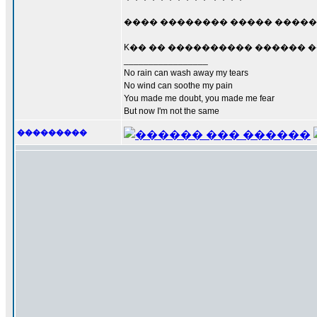
���� �������� ����� �������
K�� �� ���������� ������ ��
_________________
No rain can wash away my tears
No wind can soothe my pain
You made me doubt, you made me fear
But now I'm not the same
���������