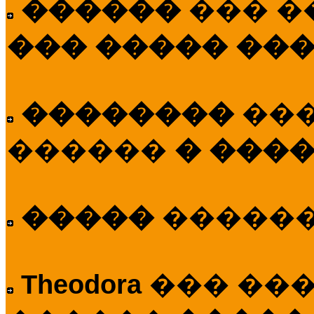
������
��� �
��� ����� ��
��������
��
������
� ����
�����
�����
Theodora
��� ��