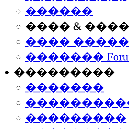
������
���� & ���
���� ����
������� Foru
���������
�������
����������
���������