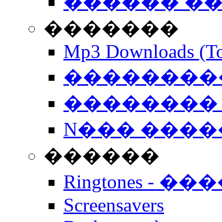
������ �
�������
Mp3 Downloads (To
�����������
�������� 
N��� �����
������
Ringtones - ��
Screensavers