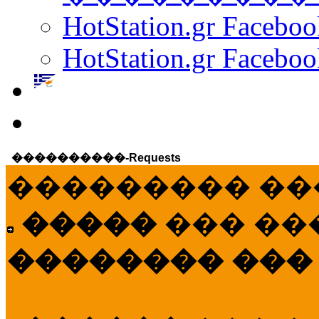
HotStation.gr Facebo
HotStation.gr Faceboo
����������-Requests
��������� ��
�����
��� ��
�������� ���