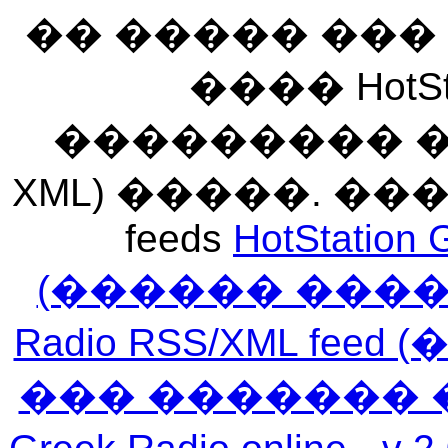
�� ����� ��
���� HotSt
��������� ��� 
XML) �����. �
feeds
HotStation 
(������ ���
Radio RSS/XML f
��� ������� 