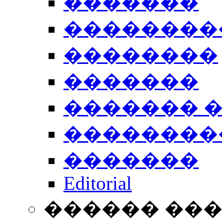
�������
��������
��������
�������
������� 
��������
�������
Editorial
������ ��