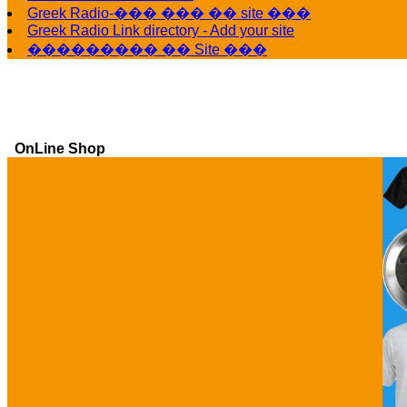
Greek Radio-��� ��� �� site ���
Greek Radio Link directory - Add your site
��������� �� Site ���
OnLine Shop
Ga