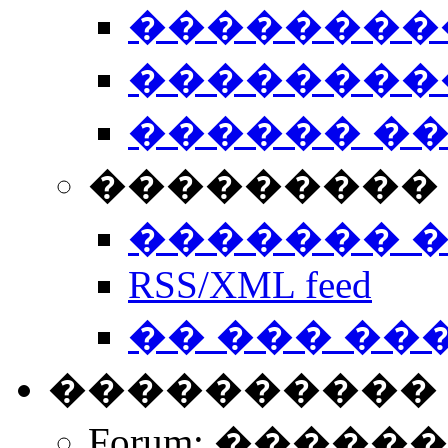
��������
��������
������ �
��������� 
������� 
RSS/XML feed
�� ��� ��
����������
Forum: �����