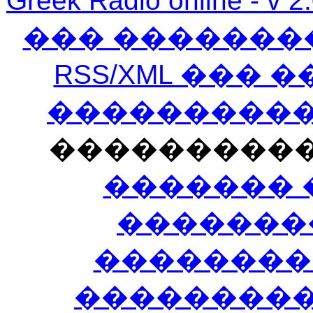
Greek Radio online
��� �������
RSS/XML ���
�����������
���������
������� 
�������
��������
����������