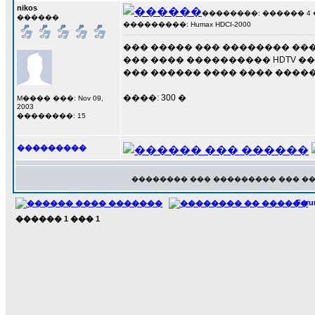
nikos
��������: ������ 4 ���
������
���������: Humax HDCI-2000
��� ����� ��� �������� ���
��� ���� ���������� HDTV �����
��� ������ ���� ���� �������
����: 300 �
M���� ���: Nov 09,
2003
��������: 15
���������
�������� ��� ��������� ��� �
For
������
1
���
1