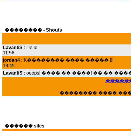
�������� - Shouts
LavantiS :
Hello!
11:56
jordan4 :
K�������� ���� ����� !!!
19:45
LavantiS :
ooops! ���� �� ����! �� �� �
���� ���; ���� ��� ��� �������� �
15:07
������
Dimitris_P :
���� ����� �������� ����
21:20
�������� ���� ��
LavantiS :
����� ���� ������� ��� ���
������� �����?" ..............���� �
�������...
16:40
veronica :
E���� 2012 ��� ����� ��� ��
������ sites