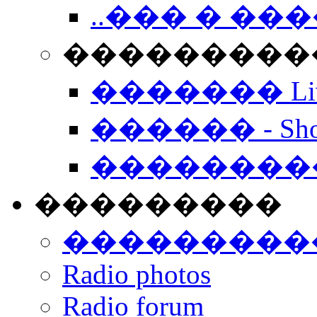
..��� � �
���������� -
������� Live
������ - Sho
��������
���������
���������
Radio photos
Radio forum