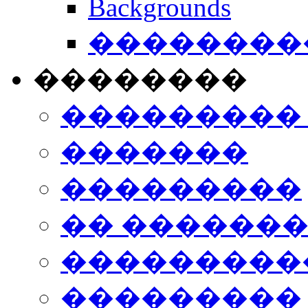
Backgrounds
���������
��������
���������
�������
���������
�� ������
���������
���������