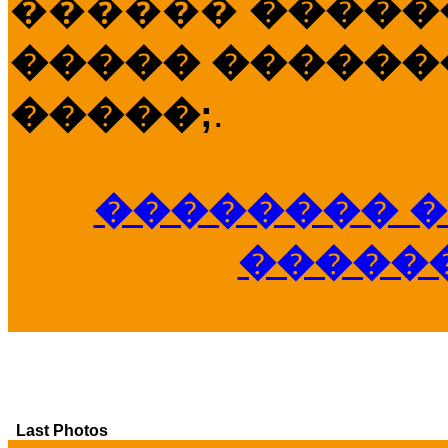
������
�����
����� �������
�����;
.
�������� �
�����
Last Photos