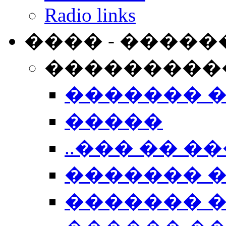
Radio links
���� - �����
���������
������� 
�����
..��� �� ��
������� 
������� �