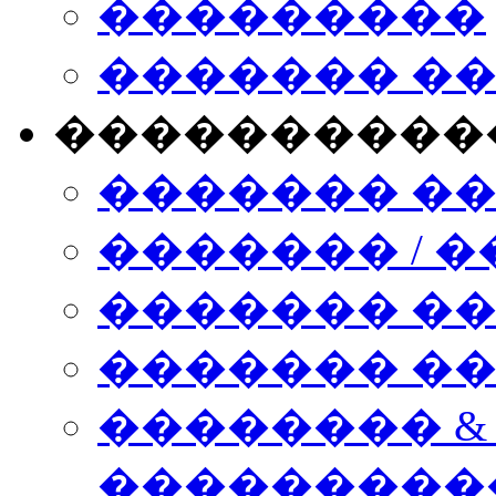
���������
������� �
����������
������� �
������� / �
������� �
������� ��� n
�������� &
���������