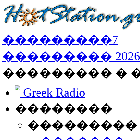
���������
7
���������
202
��������� � 
Greek Radio
��������
���������