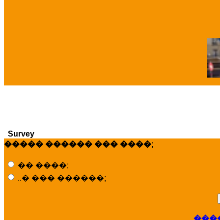
�
Survey
����� ������ ��� ����;
�� ����;
..� ��� ������;
���