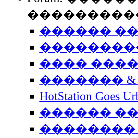
����������
������ �
��������
���� ���
������� &
HotStation Goe
������ �
�������� 