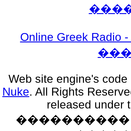
���
Online Greek Ra
��
Web site engine's code
Nuke
. All Rights Reserv
released under 
���������� �