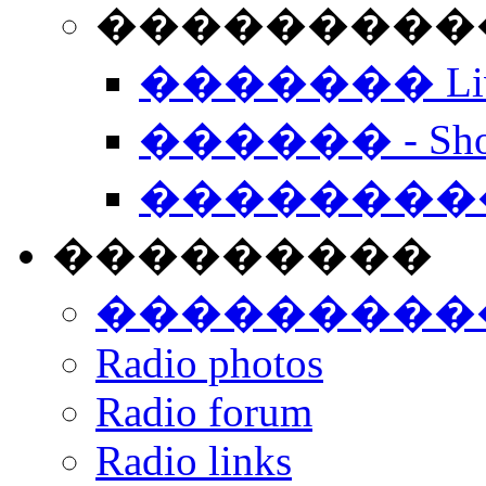
���������� -
������� Live
������ - Sho
��������
���������
���������
Radio photos
Radio forum
Radio links