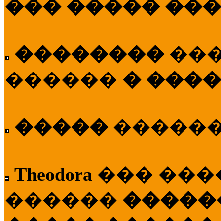
��� ����� ��
��������
��
������
� ����
�����
�����
Theodora
��� ��
������
�����