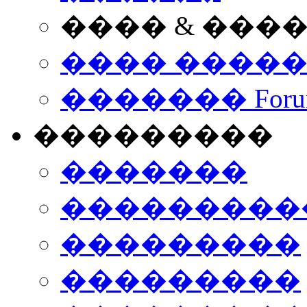
���� & ���
���� ����
������� Foru
���������
�������
����������
���������
���������