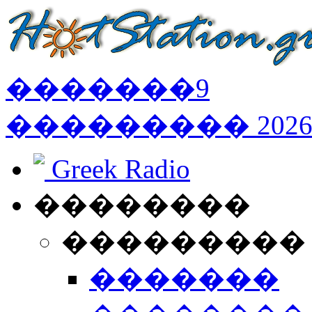
�������
9
���������
202
Greek Radio
��������
���������
�������