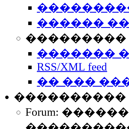
��������
������ �
��������� 
������� 
RSS/XML feed
�� ��� ��
����������
Forum: �����
����������