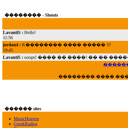
�������� - Shouts
LavantiS :
Hello!
11:56
jordan4 :
K�������� ���� ����� !!!
19:45
LavantiS :
ooops! ���� �� ����! �� �� �
���; ���� ��� ��� �������� ���� �
15:07
������
Dimitris_P :
���� ����� �������� ���� 
21:20
�������� ���� ��
LavantiS :
����� ���� ������� ��� ���
������� �����?" ..............���� �
�������...
16:40
������ sites
veronica :
E���� 2012 ��� ����� ��� ��
������� ��������� ���� ������ 
MusicHeaven
16:39
GreekRadios
veronica :
[
URL
] ���� ���;