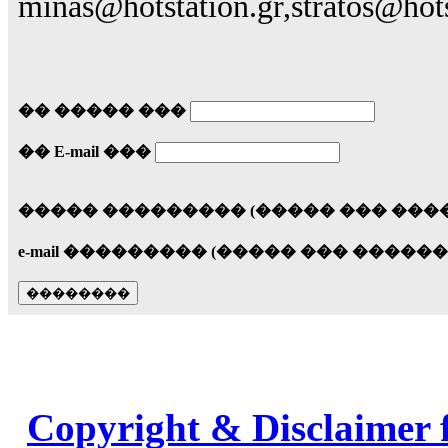
minas@hotstation.gr,stratos@hots
�� ����� ���
�� E-mail ���
����� ��������� (����� ��� ���
e-mail ��������� (����� ��� �����
Copyright & Disclaimer 