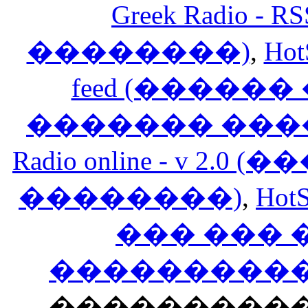
Greek Radio 
��������)
,
Hot
feed (�����
������� ���
Radio online - v 
��������)
,
HotS
��� ���
�����������
���������