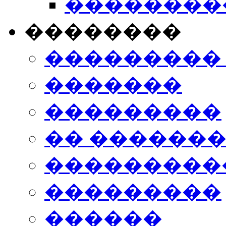
���������
��������
���������
�������
���������
�� ������
���������
���������
������