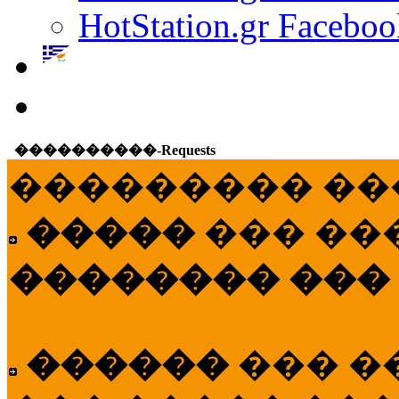
HotStation.gr Faceboo
����������-Requests
��������� ��
�����
��� ��
�������� ���
������
��� �