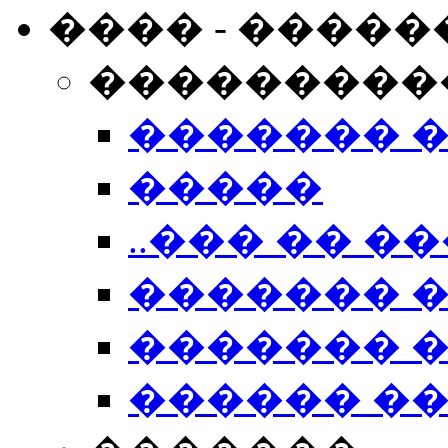
���� - �����
���������
������� 
�����
..��� �� ��
������� 
������� �
������ �