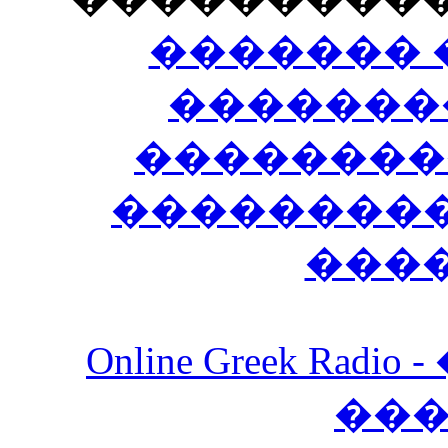
������� 
�������
��������
����������
���
Online Greek Ra
��