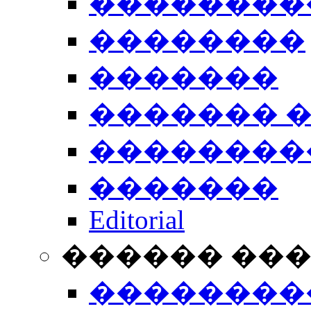
��������
��������
�������
������� 
��������
�������
Editorial
������ ��
��������