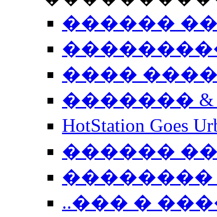
������ �
��������
���� ���
������� &
HotStation Goe
������ �
�������� 
..��� � �