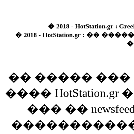
� 2018 - HotStation.gr : Gree
� 2018 - HotStation.gr : �� 
�
�� ����� ��
���� HotStation
��� �� newsfeed
������������