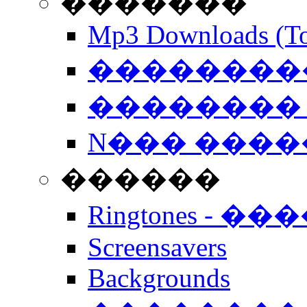
�������
Mp3 Downloads (To
�����������
�������� 
N��� �����
������
Ringtones - ��
Screensavers
Backgrounds