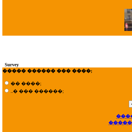
�
Survey
����� ������ ��� ����;
�� ����;
..� ��� ������;
���
��
�����