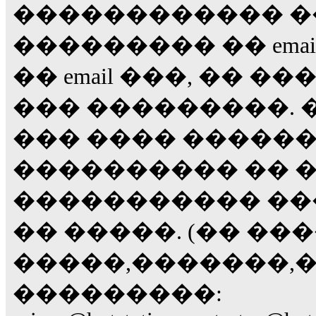
������������ �
��������� �� email
�� email ���, �� ���
��� ���������. 
��� ���� ������
���������� �� 
����������� ��
�� �����. (�� ��
�����,�������,��
���������: