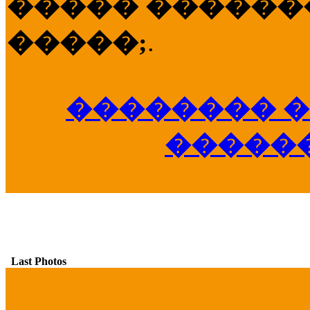
����� �������
�����;
.
�������� �
�����
Last Photos