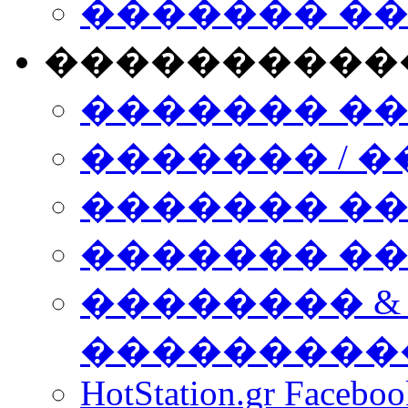
������� �
����������
������� �
������� / �
������� �
������� ��� n
�������� &
���������
HotStation.gr Facebo