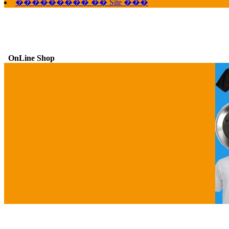
��������� �� Site ���
OnLine Shop
G