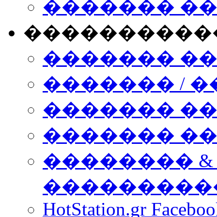
������� �
����������
������� �
������� / �
������� �
������� ��� n
�������� &
���������
HotStation.gr Facebo