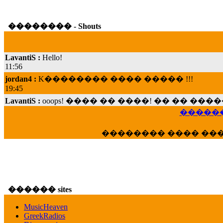
�������� - Shouts
LavantiS :
Hello!
11:56
jordan4 :
K�������� ���� ����� !!!
19:45
LavantiS :
ooops! ���� �� ����! �� �� �
���; ���� ��� ��� �������� ���� �
15:07
������
Dimitris_P :
���� ����� �������� ���� 
�������� ���� ��
21:20
LavantiS :
����� ���� ������� ��� ���
������� �����?" ..............���� �
�������...
16:40
������ sites
veronica :
E���� 2012 ��� ����� ��� ��
������� ��������� ���� ������ 
MusicHeaven
16:39
GreekRadios