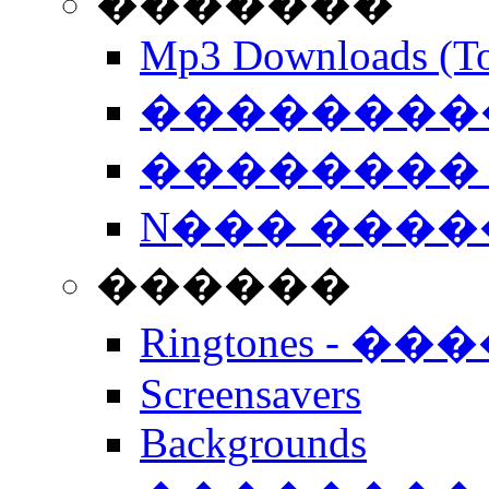
�������
Mp3 Downloads (To
�����������
�������� 
N��� �����
������
Ringtones - ��
Screensavers
Backgrounds