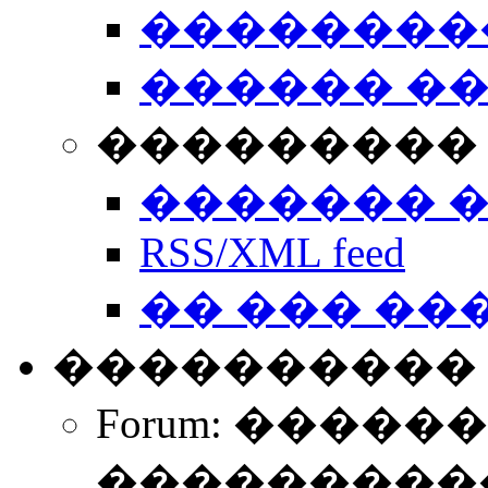
��������
������ �
��������� 
������� 
RSS/XML feed
�� ��� ��
����������
Forum: �����
����������