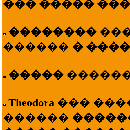
��� ����� ��
��������
��
������
� ����
�����
�����
Theodora
��� ��
������
�����