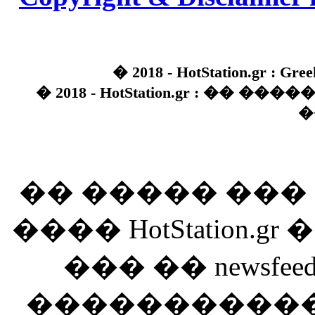
� 2018 - HotStation.gr : Gree
� 2018 - HotStation.gr : �� 
�
�� ����� ��
���� HotStation
��� �� newsfeed
������������