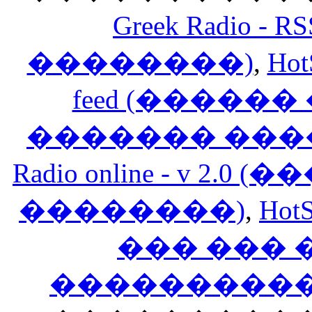
Greek Radio 
��������)
,
Hot
feed (�����
������� ���
Radio online - v 
��������)
,
HotS
��� ���
�����������