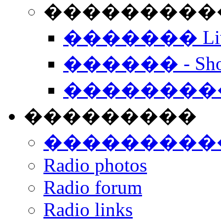
���������� -
������� Live
������ - Sho
��������
���������
���������
Radio photos
Radio forum
Radio links