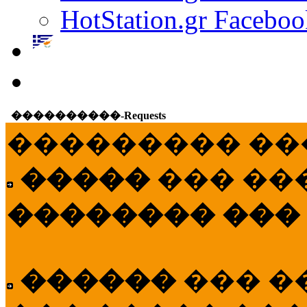
HotStation.gr Faceboo
����������-Requests
��������� ��
�����
��� ��
�������� ���
������
��� �