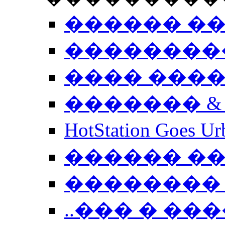
������ �
��������
���� ���
������� &
HotStation Goe
������ �
�������� 
..��� � �