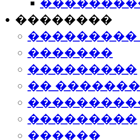
���������
��������
���������
�������
���������
�� ������
���������
���������
������