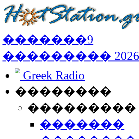
�������
9
���������
202
Greek Radio
��������
���������
�������