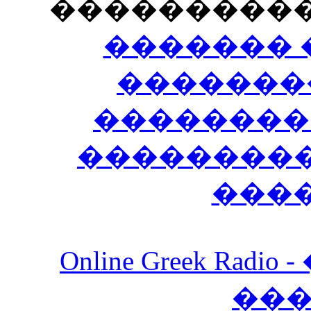
���������
������� 
�������
��������
����������
���
Online Greek Ra
��