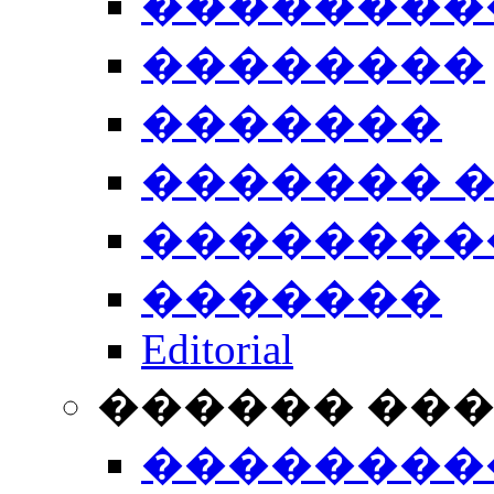
��������
��������
�������
������� 
��������
�������
Editorial
������ ��
��������