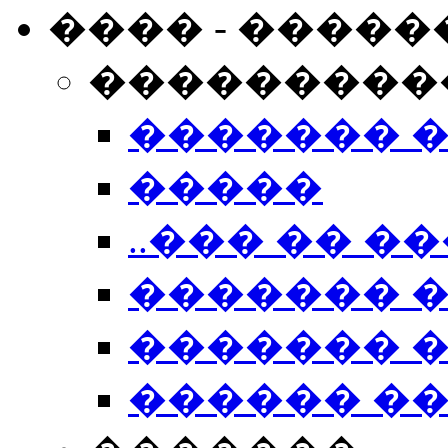
���� - �����
���������
������� 
�����
..��� �� ��
������� 
������� �
������ �