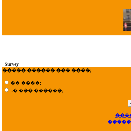
�
Survey
����� ������ ��� ����;
�� ����;
..� ��� ������;
���
��
�����