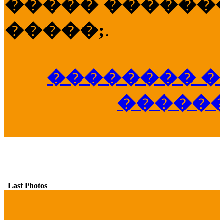
����� �������
�����;
.
�������� �
�����
Last Photos