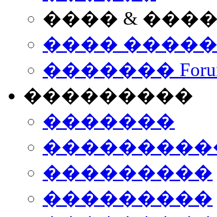
���� & ���
���� ����
������� Foru
���������
�������
����������
���������
���������