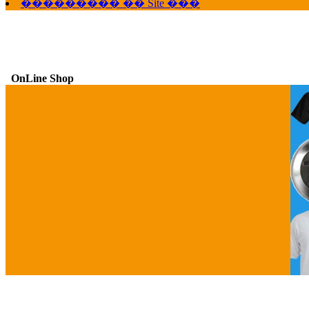
��������� �� Site ���
OnLine Shop
G