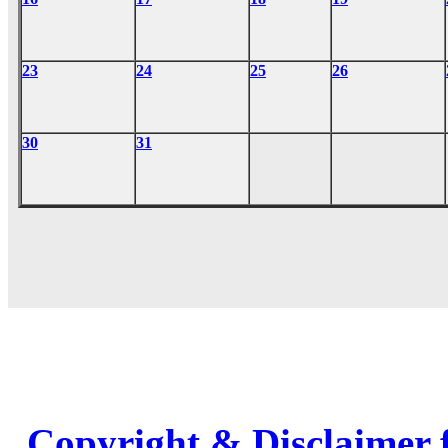
23
24
25
26
30
31
Copyright & Disclaimer 