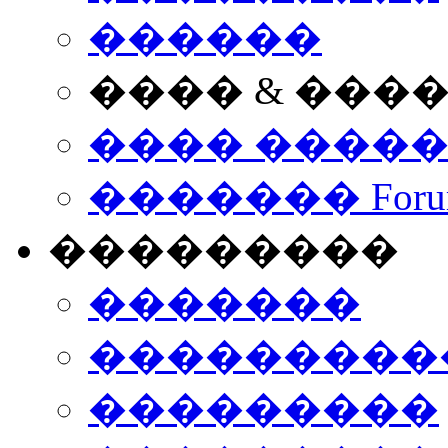
������
���� & ���
���� ����
������� Foru
���������
�������
����������
���������