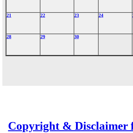
21
22
23
24
28
29
30
Copyright & Disclaimer 