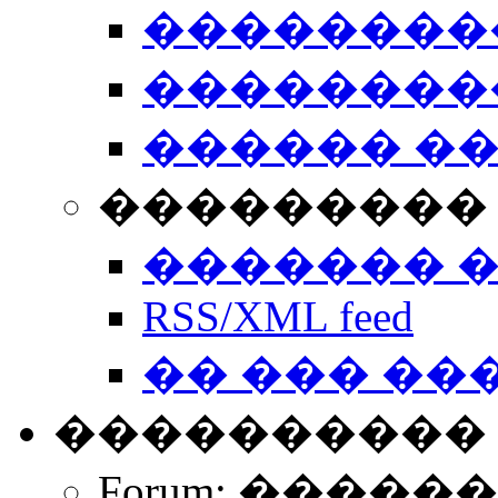
��������
��������
������ �
��������� 
������� 
RSS/XML feed
�� ��� ��
����������
Forum: �����