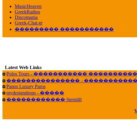
������� ��������� ���� ������ 
MusicHeaven
16:39
GreekRadios
veronica :
[
URL
] ���� ���;
Discomania
10:19
Greek-Chat.gr
��������� �����������
LavantiS :
���� ����� � ������� �����
16:11
veronica :
����� ��� 13 ������.. ��� ��
14:45
LavantiS :
�������� ��� ���� ��������!
B
15:18
Latest Web Links
Galatea :
Efharist&oacute;
Polos Tours - ����������� ��������
03:56
��������������� - �����������
LavantiS :
that's great news! ����� �� ������!
Panos Luxury Paros
14:35
mydesigndrops - �����
Galatea :
�� ����� ���� ������ ��� �������
������������ Sternlift
21:35
veronica :
Kalo 3hmero paidia se olous!
V
21:59
LavantiS :
�������� - ������ ������ , 4,
08:08
Dimitris_P :
fou fou 1 2