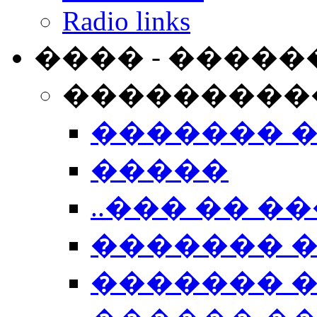
Radio links
���� - �����
���������
������� 
�����
..��� �� ��
������� 
������� �