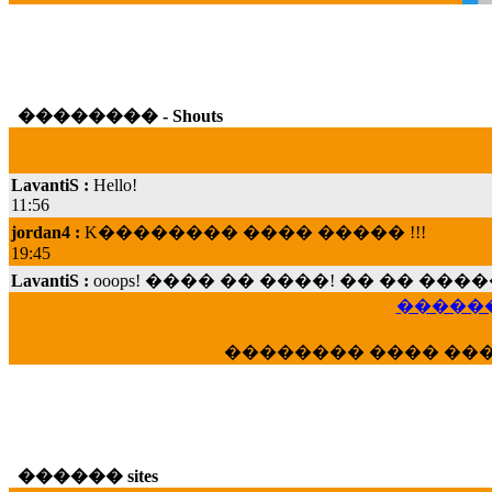
�������� - Shouts
LavantiS :
Hello!
11:56
jordan4 :
K�������� ���� ����� !!!
19:45
LavantiS :
ooops! ���� �� ����! �� �� �
���; ���� ��� ��� �������� ���� �
15:07
������
Dimitris_P :
���� ����� �������� ���� 
�������� ���� ��
21:20
LavantiS :
����� ���� ������� ��� ���
������� �����?" ..............���� �
�������...
16:40
������ sites
veronica :
E���� 2012 ��� ����� ��� ��