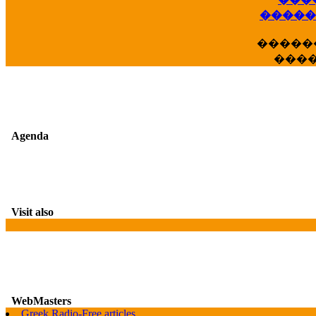
��
�����
�����
���
Agenda
Visit also
WebMasters
G
Greek Radio-Free articles