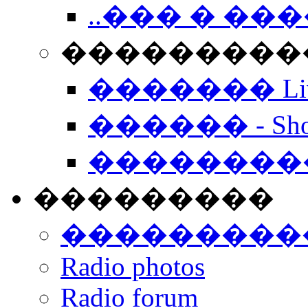
..��� � �
���������� -
������� Live
������ - Sho
��������
���������
���������
Radio photos
Radio forum