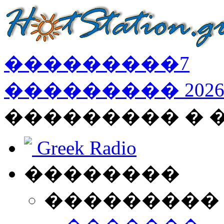
���������
7
���������
202
��������� � 
Greek Radio
��������
���������