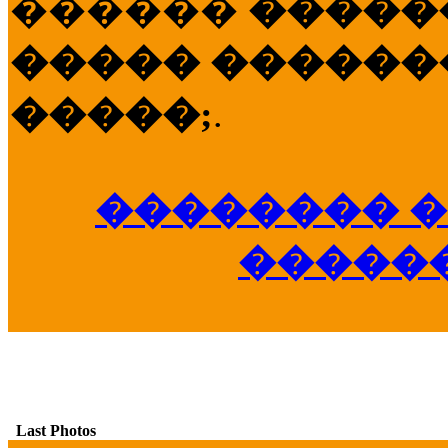
������
�����
����� �������
�����;
.
�������� �
�����
Last Photos