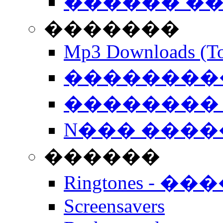
������ �
�������
Mp3 Downloads (To
�����������
�������� 
N��� �����
������
Ringtones - ��
Screensavers