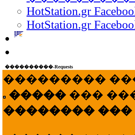
HotStation.gr Facebo
HotStation.gr Faceboo
����������-Requests
��������� ��
�����
��� ��
�������� ���