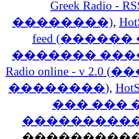
Greek Radio 
��������)
,
Hot
feed (�����
������� ���
Radio online - v 
��������)
,
HotS
��� ���
�����������
���������