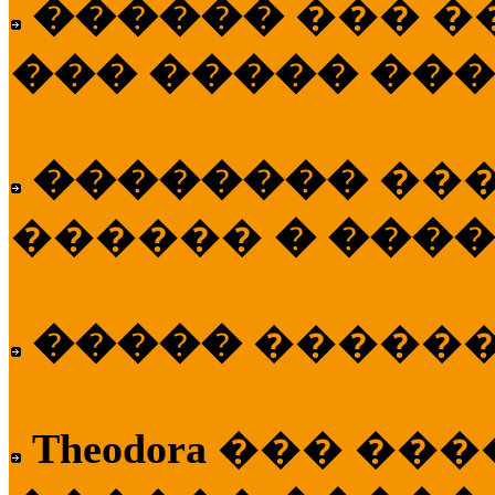
������
��� �
��� ����� ��
��������
��
������
� ����
�����
�����
Theodora
��� ��