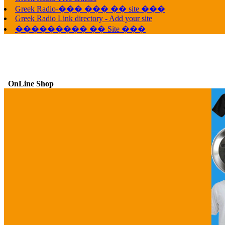
Greek Radio-��� ��� �� site ���
Greek Radio Link directory - Add your site
��������� �� Site ���
OnLine Shop
G