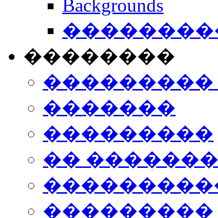
Backgrounds
���������
��������
���������
�������
���������
�� ������
���������
���������