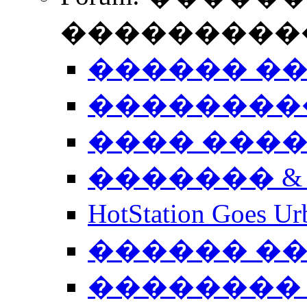
����������
������ �
��������
���� ���
������� &
HotStation Goe
������ �
�������� 