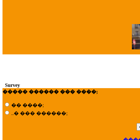
�
Survey
����� ������ ��� ����;
�� ����;
..� ��� ������;
���