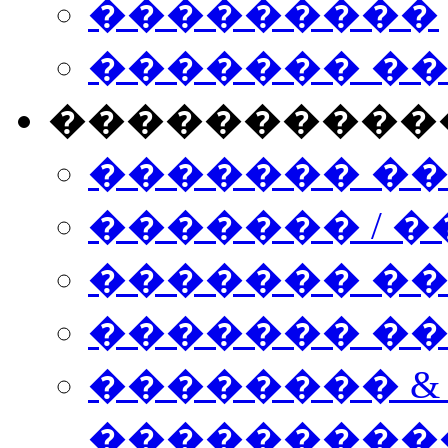
���������
������� �
����������
������� �
������� / �
������� �
������� ��� n
�������� &
���������