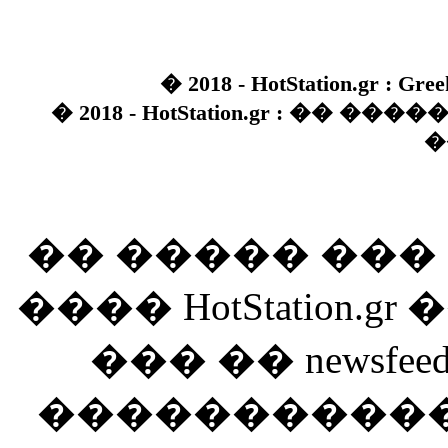
� 2018 - HotStation.gr : Gree
� 2018 - HotStation.gr : �� 
�
�� ����� ��
���� HotStation
��� �� newsfeed
������������