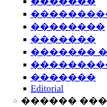
�������
��������
��������
�������
������� 
��������
�������
Editorial
������ ��