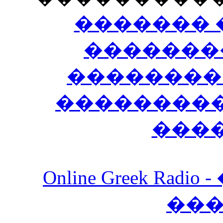
������� 
�������
��������
����������
���
Online Greek Ra
��