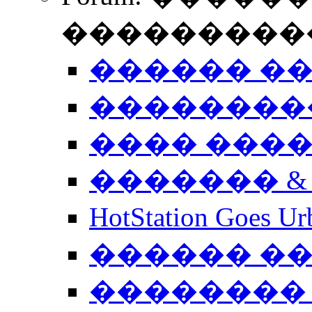
����������
������ �
��������
���� ���
������� &
HotStation Goe
������ �
�������� 