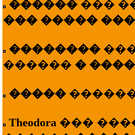
������
��� �
��� ����� ��
��������
��
������
� ����
�����
�����
Theodora
��� ��