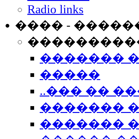
Radio links
���� - �����
���������
������� 
�����
..��� �� ��
������� 
������� �