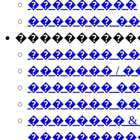
���������
������� �
����������
������� �
������� / �
������� �
������� ��� n
�������� &
���������