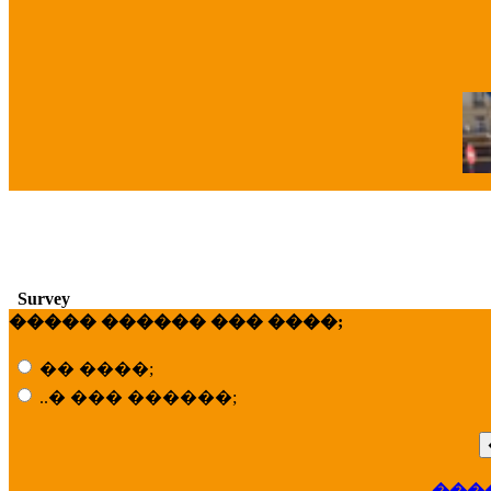
�
Survey
����� ������ ��� ����;
�� ����;
..� ��� ������;
���