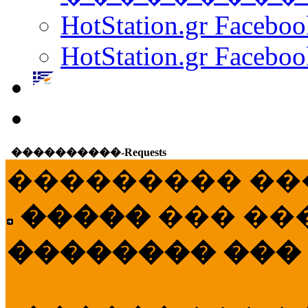
HotStation.gr Facebo
HotStation.gr Faceboo
����������-Requests
��������� ��
�����
��� ��
�������� ���