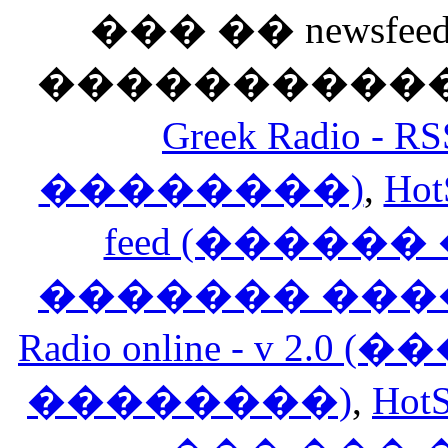
��� �� newsfeed
������������
Greek Radio 
��������)
,
Hot
feed (�����
������� ���
Radio online - v 
��������)
,
HotS