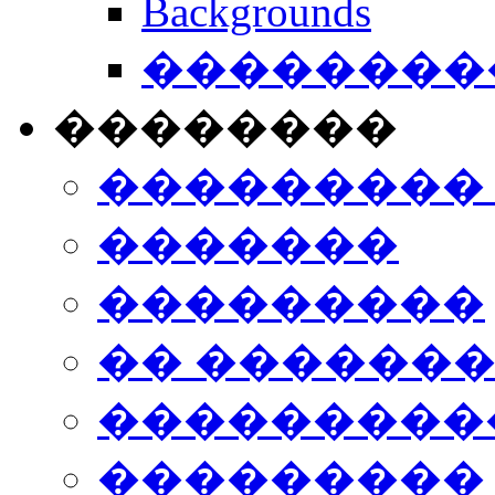
Backgrounds
���������
��������
���������
�������
���������
�� ������
���������
���������