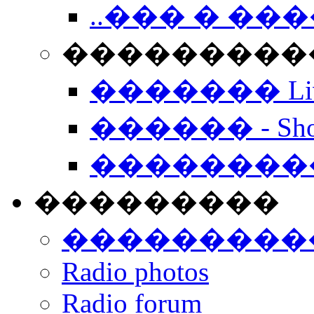
..��� � �
���������� -
������� Live
������ - Sho
��������
���������
���������
Radio photos
Radio forum