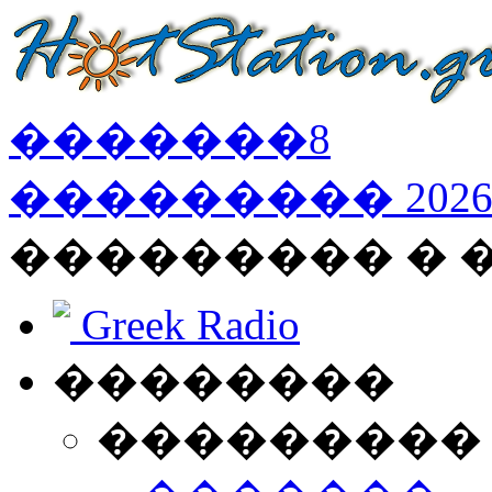
�������
8
���������
202
��������� �
Greek Radio
��������
���������