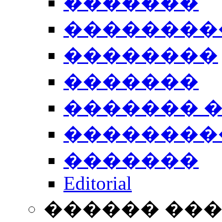
�������
��������
��������
�������
������� 
��������
�������
Editorial
������ ��