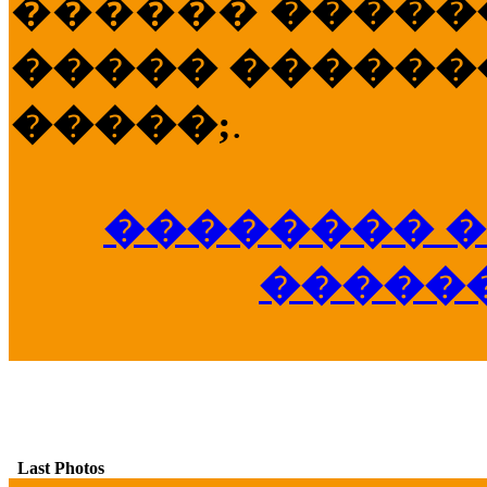
������
�����
����� �������
�����;
.
�������� �
�����
Last Photos