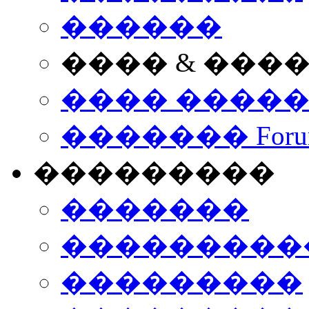
������
���� & ���
���� ����
������� Foru
���������
�������
����������
���������