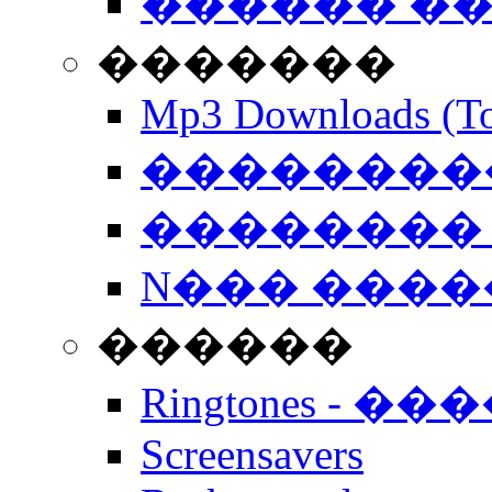
������ �
�������
Mp3 Downloads (To
�����������
�������� 
N��� �����
������
Ringtones - ��
Screensavers