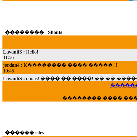
�������� - Shouts
LavantiS :
Hello!
11:56
jordan4 :
K�������� ���� ����� !!!
19:45
LavantiS :
ooops! ���� �� ����! �� �� �
���; ���� ��� ��� �������� ���� �
������
15:07
Dimitris_P :
���� ����� �������� ���� 
�������� ���� ��
21:20
LavantiS :
����� ���� ������� ��� ���
������� �����?" ..............���� �
�������...
16:40
������ sites
veronica :
E���� 2012 ��� ����� ��� ��