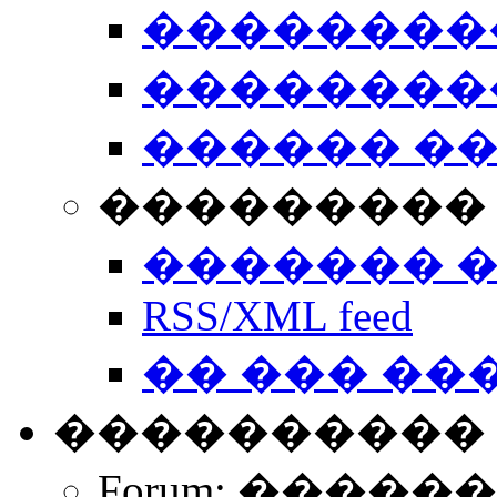
��������
��������
������ �
��������� 
������� 
RSS/XML feed
�� ��� ��
����������
Forum: �����