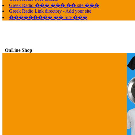
Greek Radio-��� ��� �� site ���
Greek Radio Link directory - Add your site
��������� �� Site ���
OnLine Shop
G