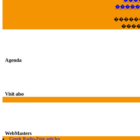
��
�����
�����
���
Agenda
Visit also
WebMasters
Greek Radio-Free articles
G