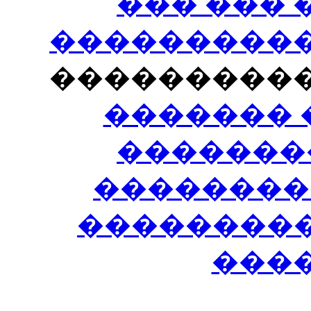
��� ���
�����������
���������
������� 
�������
��������
����������
���