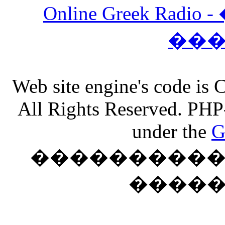
Online Greek Ra
��
Web site engine's code is
All Rights Reserved. PHP
under the
G
���������� �
����