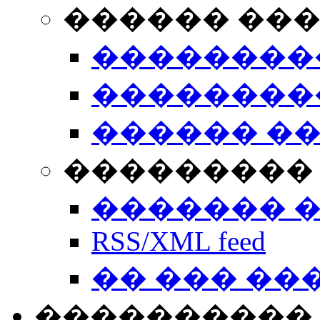
������ ��
��������
��������
������ �
��������� 
������� 
RSS/XML feed
�� ��� ��
����������