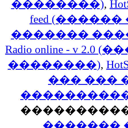
��������)
,
Hot
feed (�����
������� ���
Radio online - v 
��������)
,
HotS
��� ���
�����������
���������
������� 