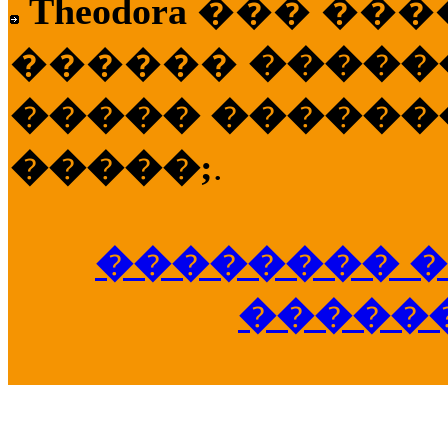
Theodora
��� ��
������
�����
����� �������
�����;
.
�������� �
�����