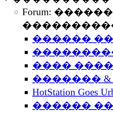
Forum: �����
����������
������ �
��������
���� ���
������� &
HotStation Goe
������ �