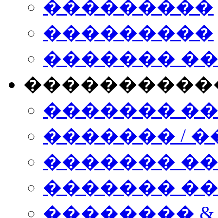
���������
���������
������� �
����������
������� �
������� / �
������� �
������� ��� n
�������� &