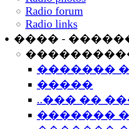
Radio forum
Radio links
���� - �����
���������
������� 
�����
..��� �� ��
������� 