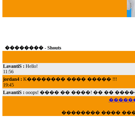
G
�������� - Shouts
LavantiS :
Hello!
11:56
jordan4 :
K�������� ���� ����� !!!
19:45
LavantiS :
ooops! ���� �� ����! �� �� �
���; ���� ��� ��� �������� ���� �
15:07
������
Dimitris_P :
���� ����� �������� ���� 
21:20
�������� ���� ��
LavantiS :
����� ���� ������� ��� ���
������� �����?" ..............���� �
�������...