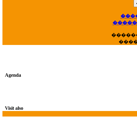
���
��
�����
�����
���
Agenda
Visit also