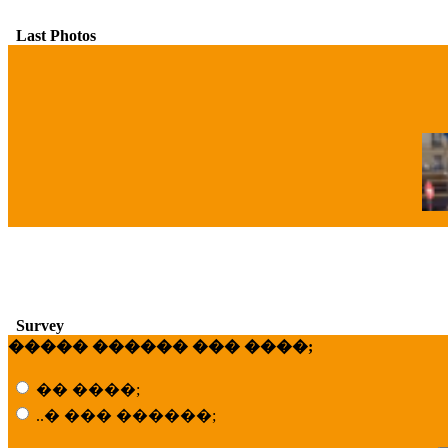
Last Photos
�
Survey
����� ������ ��� ����;
�� ����;
..� ��� ������;