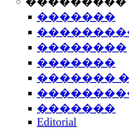
���������
�������
��������
��������
�������
������� 
��������
�������
Editorial