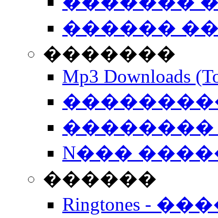
������� �
������ �
�������
Mp3 Downloads (To
�����������
�������� 
N��� �����
������
Ringtones - ��