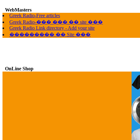
WebMasters
G
Greek Radio-Free articles
Greek Radio-��� ��� �� site ���
Greek Radio Link directory - Add your site
��������� �� Site ���
OnLine Shop