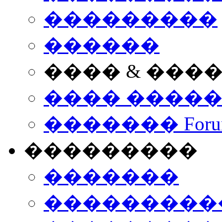
���������
������
���� & ���
���� ����
������� Foru
���������
�������
����������