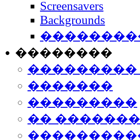
Screensavers
Backgrounds
���������
��������
���������
�������
���������
�� ������
���������