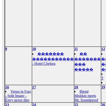
9
10
11
12
�������
��
�����������
�������
�
- Hotel Chelsea
���
�
�����
�
T
16
17
18
19
Venus in Furs
Blend
- Split Image -
Mishkin meets
Envy never dies
Mr. Soundproof
23
24
25
26