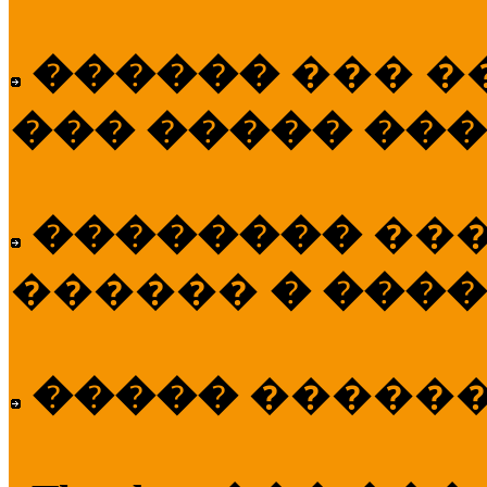
������
��� �
��� ����� ��
��������
��
������
� ����
�����
�����