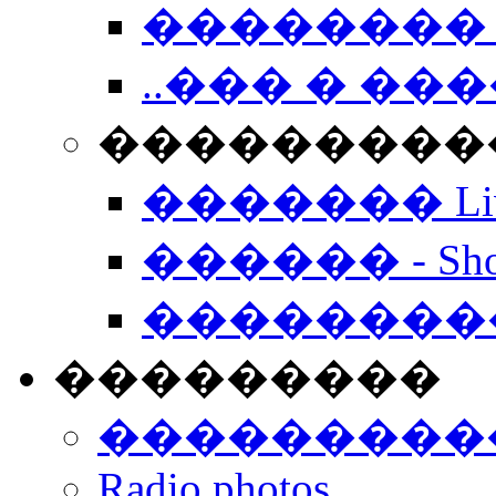
�������� 
..��� � �
���������� -
������� Live
������ - Sho
��������
���������
���������
Radio photos