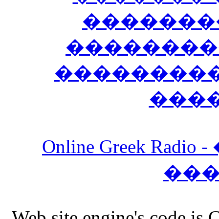
�������
��������
����������
���
Online Greek Ra
��
Web site engine's code is