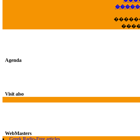
��
�����
�����
���
Agenda
Visit also
WebMasters
G
Greek Radio-Free articles