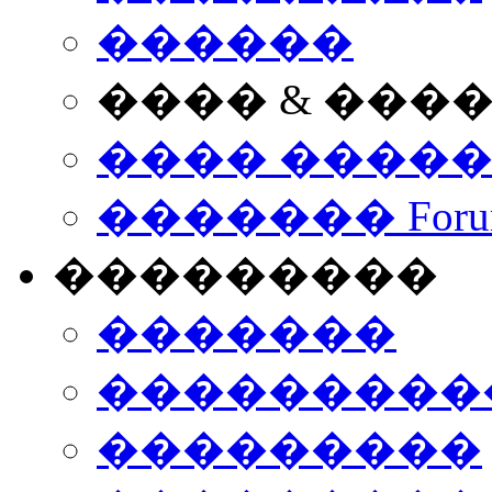
������
���� & ���
���� ����
������� Foru
���������
�������
����������
���������