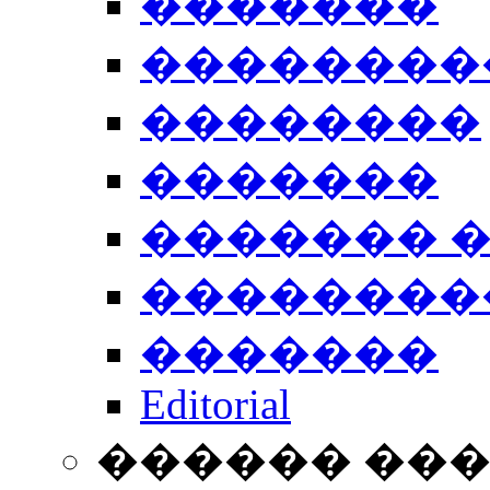
�������
��������
��������
�������
������� 
��������
�������
Editorial
������ ��