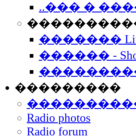
..��� � �
���������� -
������� Live
������ - Sho
��������
���������
���������
Radio photos
Radio forum