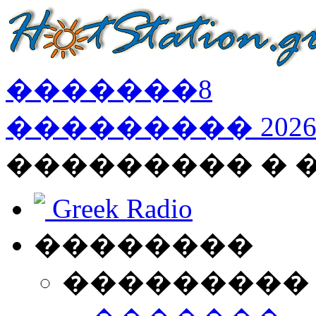
�������
8
���������
202
��������� �
Greek Radio
��������
���������