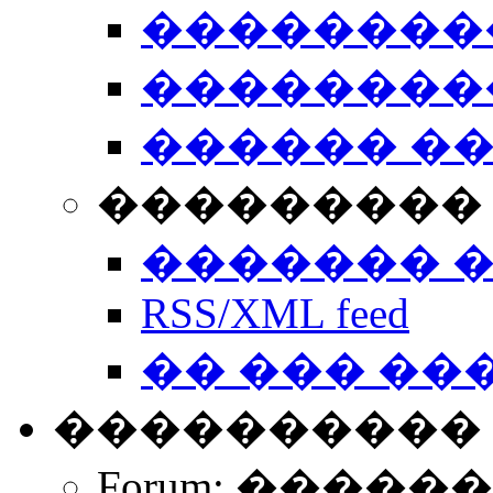
��������
��������
������ �
��������� 
������� 
RSS/XML feed
�� ��� ��
����������
Forum: �����