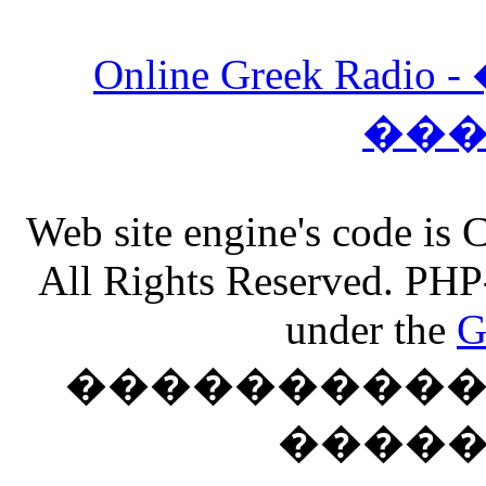
Online Greek Ra
��
Web site engine's code is
All Rights Reserved. PHP
under the
G
���������� �
����