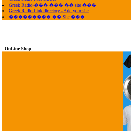
Greek Radio-��� ��� �� site ���
Greek Radio Link directory - Add your site
��������� �� Site ���
OnLine Shop
G