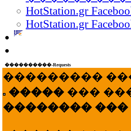
HotStation.gr Facebo
HotStation.gr Faceboo
����������-Requests
��������� ��
�����
��� ��
�������� ���