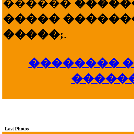
������
�����
����� �������
�����;
.
�������� �
�����
Last Photos