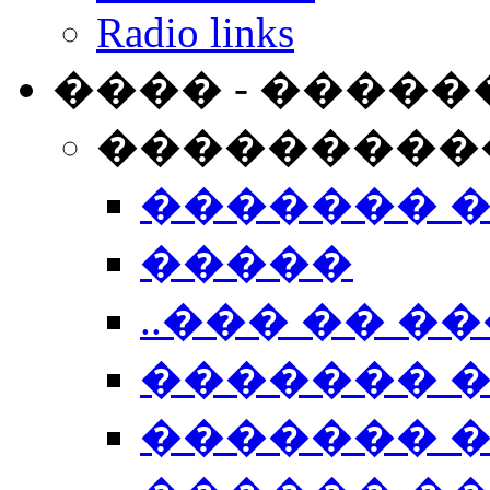
Radio links
���� - �����
���������
������� 
�����
..��� �� ��
������� 
������� �