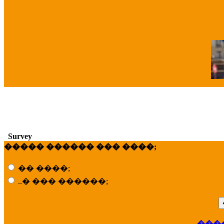
�
Survey
����� ������ ��� ����;
�� ����;
..� ��� ������;
���