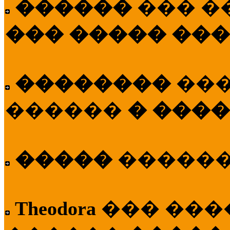
������
��� �
��� ����� ��
��������
��
������
� ����
�����
�����
Theodora
��� ��