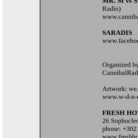
MR. M vs 
Radio)
www.canniba
SARADIS
www.faceboo
Organized b
CannibalRad
Artwork: we.
www.w-d-n-
FRESH HO
26 Sophocleo
phone: +302
www.freshho