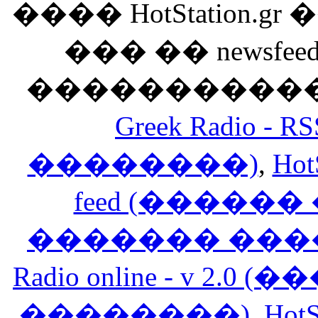
���� HotStation
��� �� newsfeed
������������
Greek Radio 
��������)
,
Hot
feed (�����
������� ���
Radio online - v 
��������)
,
HotS