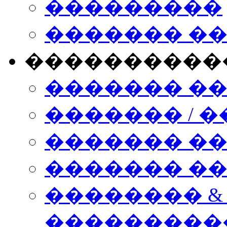
���������
������� �
����������
������� �
������� / �
������� �
������� ��� n
�������� &
���������