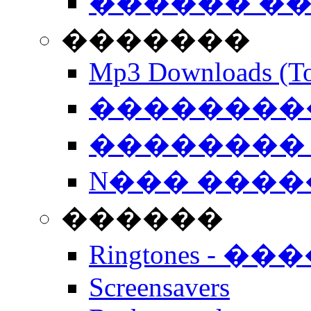
������ �
�������
Mp3 Downloads (To
�����������
�������� 
N��� �����
������
Ringtones - ��
Screensavers