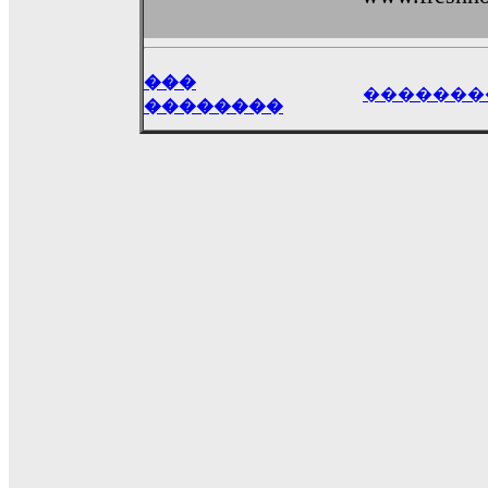
���
�������
��������