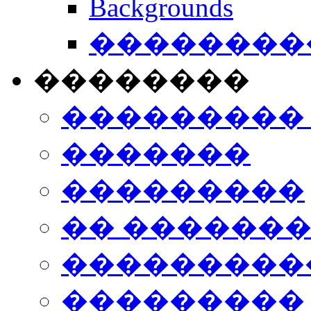
Backgrounds
���������
��������
���������
�������
���������
�� ������
���������
���������