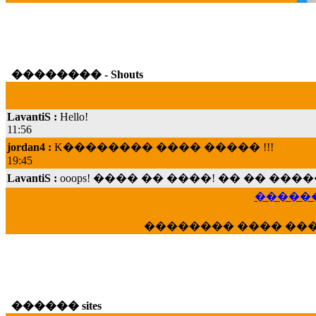
�������� - Shouts
LavantiS :
Hello!
11:56
jordan4 :
K�������� ���� ����� !!!
19:45
LavantiS :
ooops! ���� �� ����! �� �� �
���; ���� ��� ��� �������� ���� �
15:07
������
Dimitris_P :
���� ����� �������� ���� 
21:20
�������� ���� ��
LavantiS :
����� ���� ������� ��� ���
������� �����?" ..............���� �
�������...
16:40
veronica :
E���� 2012 ��� ����� ��� ��
������ sites