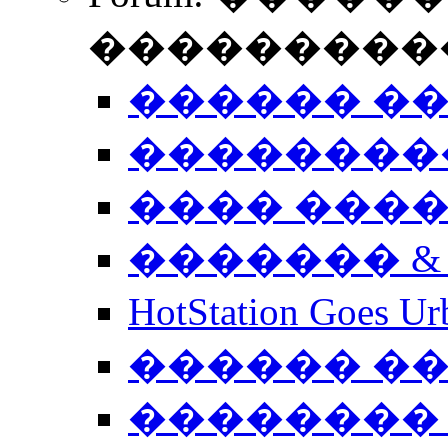
����������
������ �
��������
���� ���
������� &
HotStation Goe
������ �
�������� 