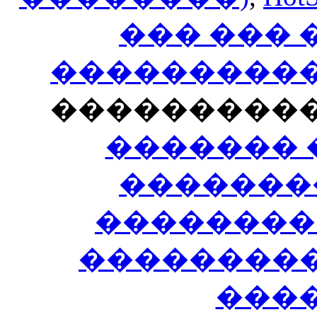
��� ���
�����������
���������
������� 
�������
��������
����������
���