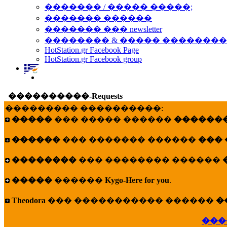
������� / ����� �����;
������� ������
������� ��� newsletter
�������� & ����� �������
HotStation.gr Facebook Page
HotStation.gr Facebook group
����������-Requests
��������� ����������:
�����
��� ����� ������
�������
������
��� ������� ������
���
��������
��� �������� ������
�����
������
Kygo-Here for you
.
Theodora
��� ����������� ������
�
���