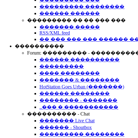
��������� ��������
������ ������
��������� �� �� ��� ���
������� �����
RSS/XML feed
�� ��� ��� ��� ������ �
����������
Forum: ��������� - ���������
������ ����������
���������
���� ��������
������� & ��������
HotStation Goes Urban (�������)
������ ��������
�������� - �������
..��� � �����������
���������� - Chat
������� Live Chat
������ - Shoutbox
��������� ��������