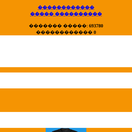
������������
����� ����������
X�����
������� �����:
693780
����� HotStat
������������
0
...
Homeland