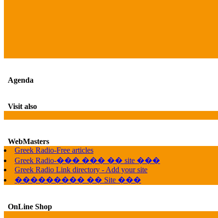
Agenda
Visit also
WebMasters
Greek Radio-Free articles
Greek Radio-��� ��� �� site ���
Greek Radio Link directory - Add your site
��������� �� Site ���
OnLine Shop