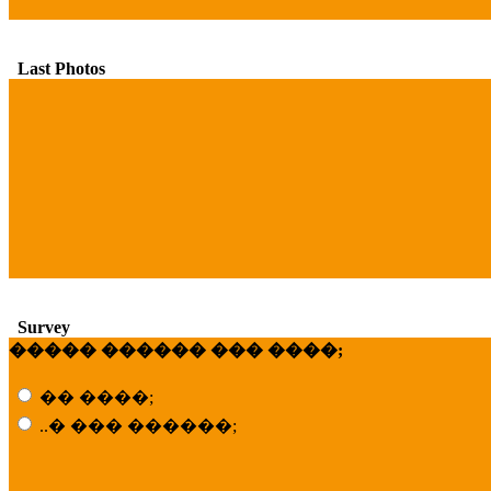
Last Photos
Survey
����� ������ ��� ����;
�� ����;
..� ��� ������;