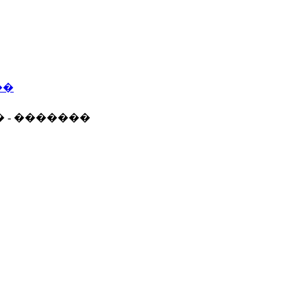
��
� - �������