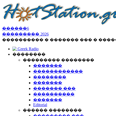
������
6
���������
2026
���������� � ������� ��� � ���
Greek Radio
��������
��������� ��������
�������
������������
��������
�������
������� ���
����������
�������
Editorial
������ ��������
��������� ���