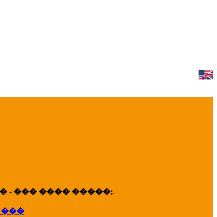
 - ��� ���� �����;
.
 ���