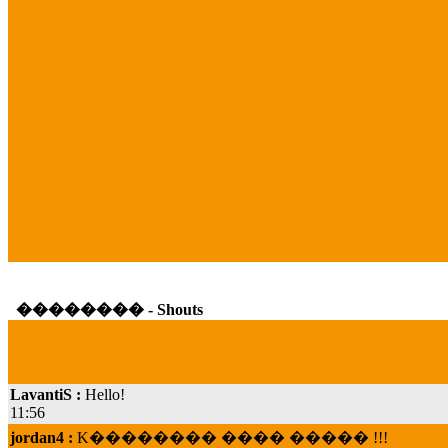
�������� - Shouts
LavantiS :
Hello!
11:56
jordan4 :
K�������� ���� ����� !!!
19:45