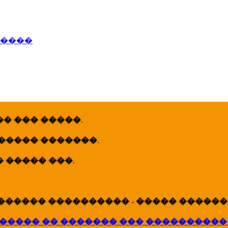
�����
� ��� �����
.
 ����� �������
.
� ����� ���
.
������ ���������� - ����� �������
����� �� ������� ��� ����������