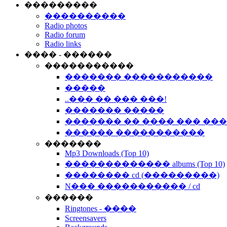
���������
����������
Radio photos
Radio forum
Radio links
���� - ������
�����������
������� �����������
�����
..��� �� ��� ���!
������� �����
������� �� ���� ��� ��
������ �����������
�������
Mp3 Downloads (Top 10)
������������� albums (Top 10)
�������� cd (���������)
N��� ����������� / cd
������
Ringtones - ����
Screensavers