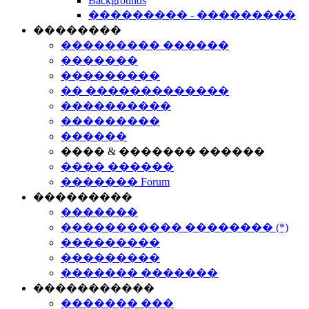
Backgrounds
��������� - ���������
��������
��������� ������
�������
���������
�� �������������
����������
���������
������
���� & ������� ������
���� ������
������� Forum
���������
�������
����������� �������� (*)
���������
���������
������� �������
�����������
������� ���