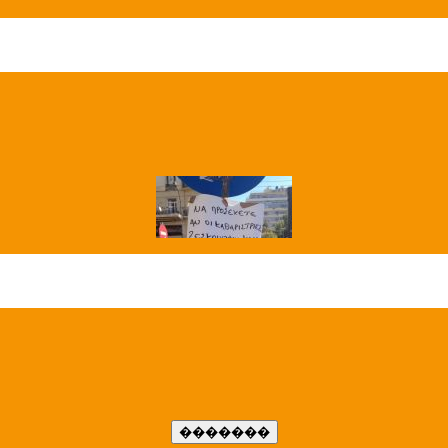
��� ����
�����..