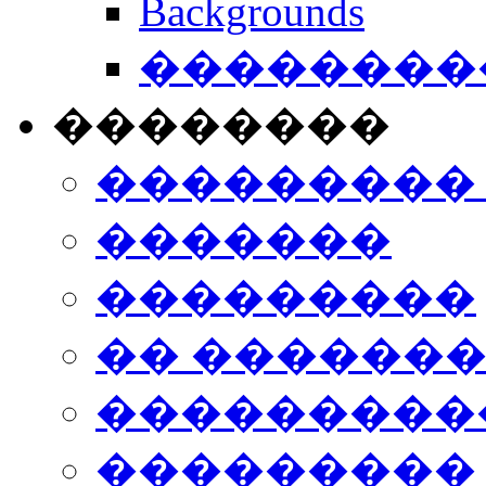
Backgrounds
���������
��������
���������
�������
���������
�� ������
���������
���������