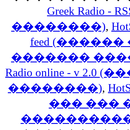
Greek Radio 
��������)
,
Hot
feed (�����
������� ���
Radio online - v 
��������)
,
HotS
��� ���
�����������