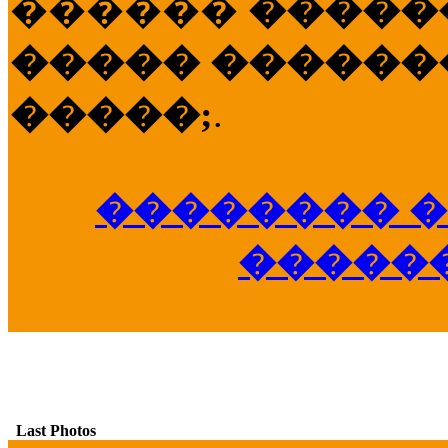
������
�����
����� �������
�����;
.
�������� �
�����
Last Photos