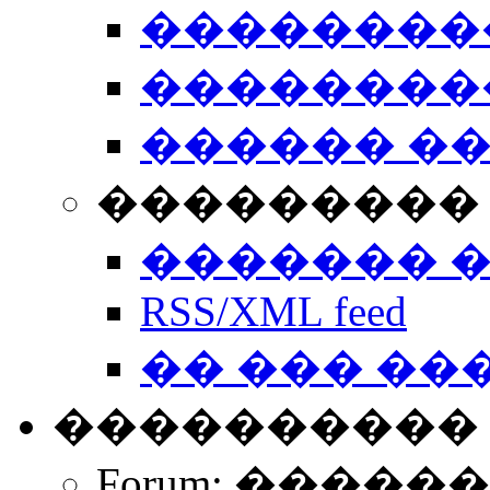
��������
��������
������ �
��������� 
������� 
RSS/XML feed
�� ��� ��
����������
Forum: �����