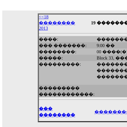
18:59
echo :
��� ��� �������! �� �� ���� �
��� ��� ������ '������'...
<<18
17:14
��������
19 ��������
2013
LavantiS :
Echo, ���� �� ������� �� ��
�������������� ��������!
����
����:
������
������ �� �����.. "������" ��� �������
��� �������:
9:00 ��
15:33
��������:
00 ����(�
echo :
��������� ����, ��������� ��� 
�����:
Block 33,
����� ��������� �� �����������
���������:
������
������! ��� ������ �� �����...
�������
14:16
������
LavantiS :
������� ���� ���� ������;
18:01
���������
������������:
���
�������
��������