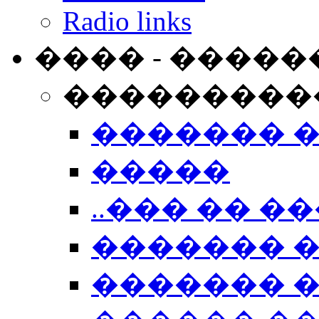
Radio links
���� - �����
���������
������� 
�����
..��� �� ��
������� 
������� �