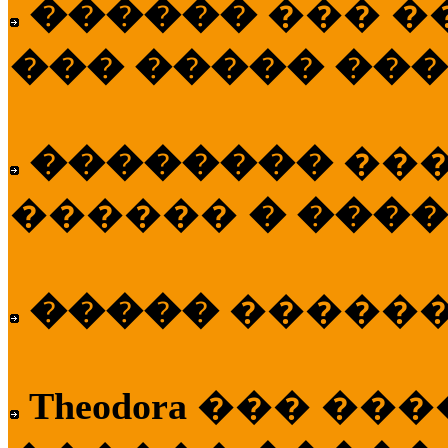
������
��� �
��� ����� ��
��������
��
������
� ����
�����
�����
Theodora
��� ��