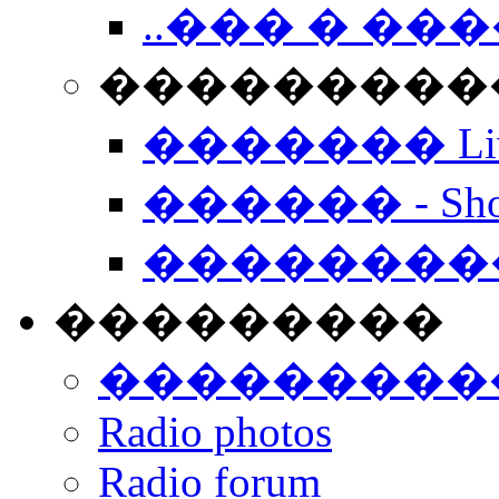
..��� � �
���������� -
������� Live
������ - Sho
��������
���������
���������
Radio photos
Radio forum