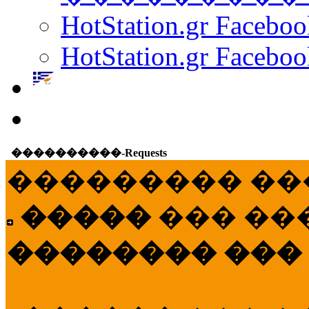
HotStation.gr Facebo
HotStation.gr Faceboo
����������-Requests
��������� ��
�����
��� ��
�������� ���