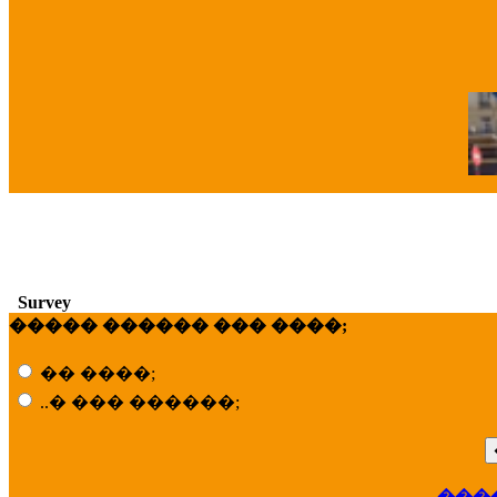
�
Survey
����� ������ ��� ����;
�� ����;
..� ��� ������;
���