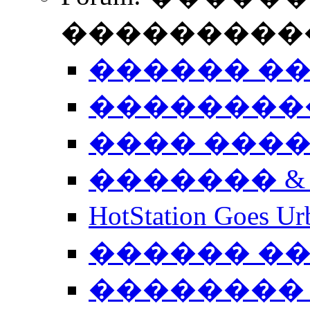
����������
������ �
��������
���� ���
������� &
HotStation Goe
������ �
�������� 