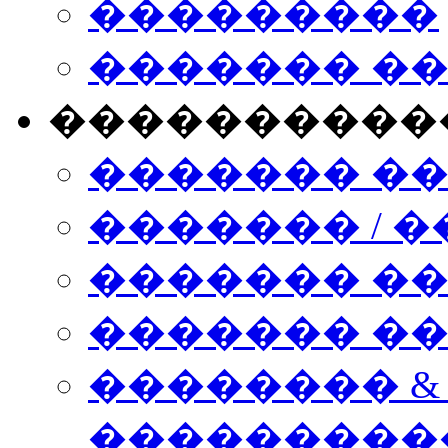
���������
������� �
����������
������� �
������� / �
������� �
������� ��� n
�������� &
���������