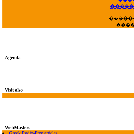
��
�����
�����
���
Agenda
Visit also
WebMasters
Greek Radio-Free articles
G