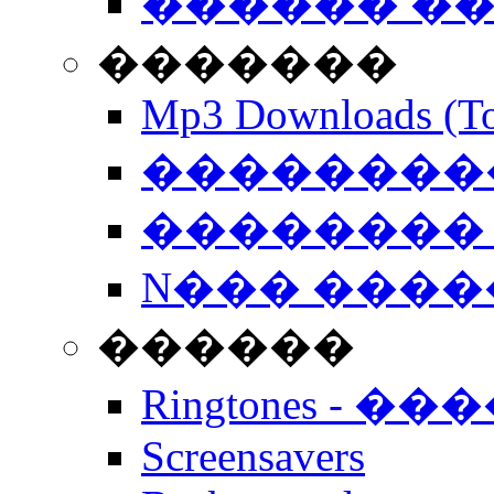
������ �
�������
Mp3 Downloads (To
�����������
�������� 
N��� �����
������
Ringtones - ��
Screensavers