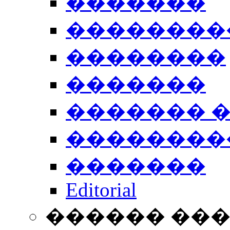
�������
��������
��������
�������
������� 
��������
�������
Editorial
������ ��