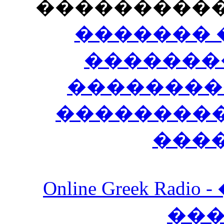
���������
������� 
�������
��������
����������
���
Online Greek Ra
��