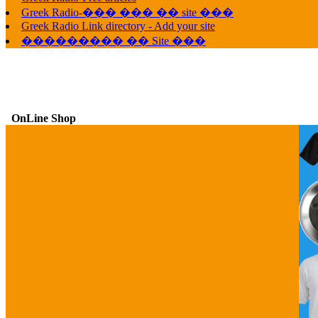
Greek Radio-��� ��� �� site ���
Greek Radio Link directory - Add your site
��������� �� Site ���
OnLine Shop
G