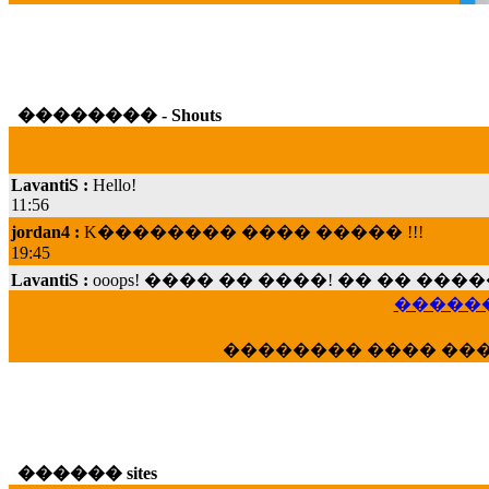
�������� - Shouts
LavantiS :
Hello!
11:56
jordan4 :
K�������� ���� ����� !!!
19:45
LavantiS :
ooops! ���� �� ����! �� �� �
���; ���� ��� ��� �������� ���� �
������
15:07
Dimitris_P :
���� ����� �������� ���� 
�������� ���� ��
21:20
LavantiS :
����� ���� ������� ��� ���
������� �����?" ..............���� �
�������...
16:40
������ sites
veronica :
E���� 2012 ��� ����� ��� ��