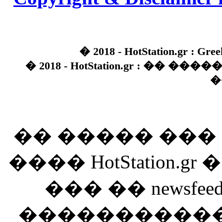
� 2018 - HotStation.gr : Gree
� 2018 - HotStation.gr : �� 
�
�� ����� ��
���� HotStation
��� �� newsfeed
������������