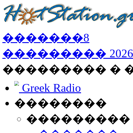
�������
8
���������
202
��������� �
Greek Radio
��������
���������