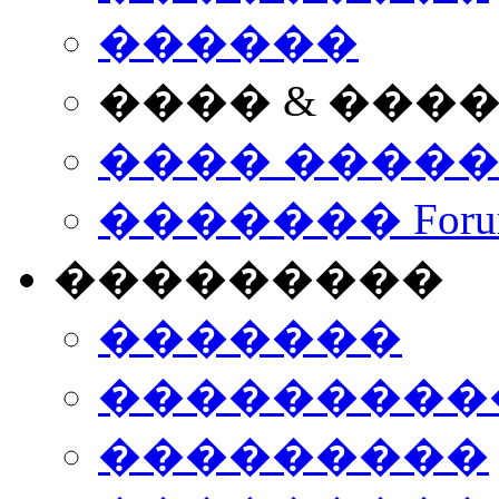
������
���� & ���
���� ����
������� Foru
���������
�������
����������
���������