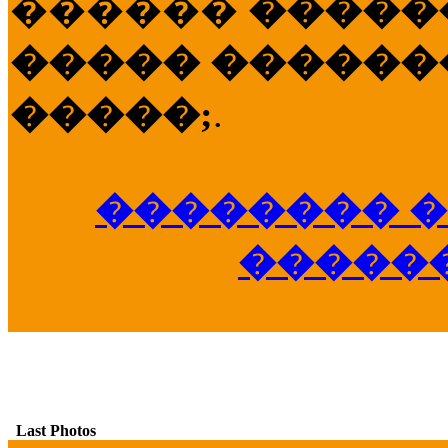
������
�����
����� �������
�����;
.
�������� �
�����
Last Photos