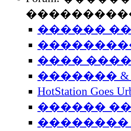
����������
������ �
��������
���� ���
������� &
HotStation Goe
������ �
�������� 