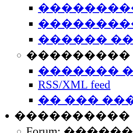
��������
��������
������ �
��������� 
������� 
RSS/XML feed
�� ��� ��
����������
Forum: �����