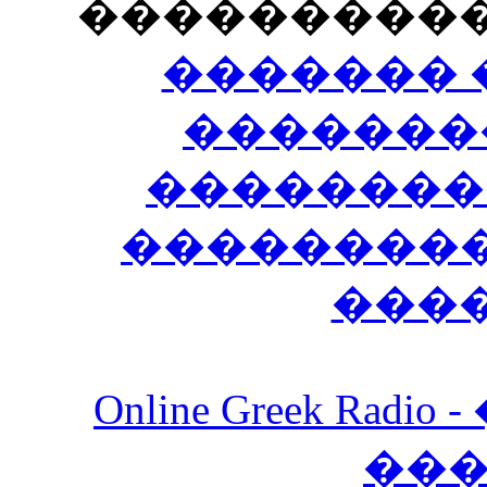
���������
������� 
�������
��������
����������
���
Online Greek Ra
��