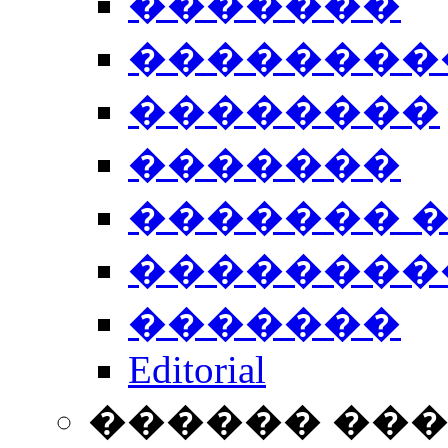
�������
��������
��������
�������
������� 
��������
�������
Editorial
������ ��