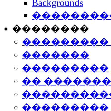
Backgrounds
���������
��������
���������
�������
���������
�� ������
���������
���������