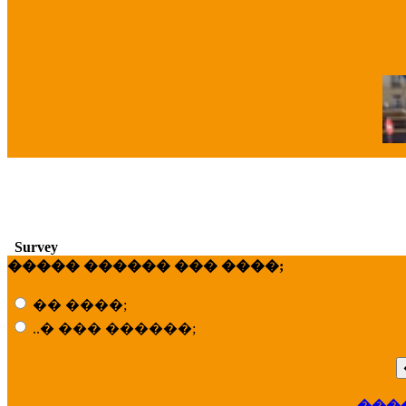
�
Survey
����� ������ ��� ����;
�� ����;
..� ��� ������;
���