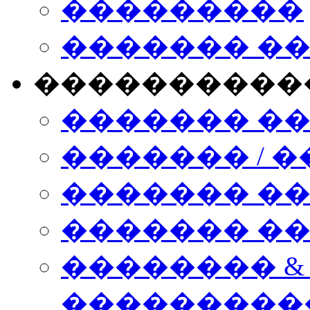
���������
������� �
����������
������� �
������� / �
������� �
������� ��� n
�������� &
���������