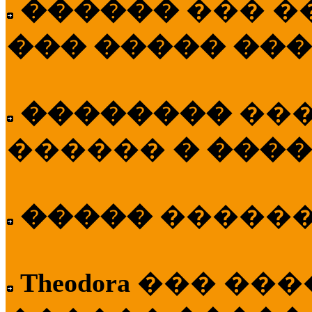
������
��� �
��� ����� ��
��������
��
������
� ����
�����
�����
Theodora
��� ��