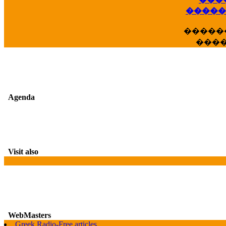
��
�����
�����
���
Agenda
Visit also
WebMasters
Greek Radio-Free articles
G