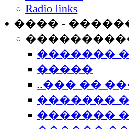
Radio links
���� - �����
���������
������� 
�����
..��� �� ��
������� 
������� �