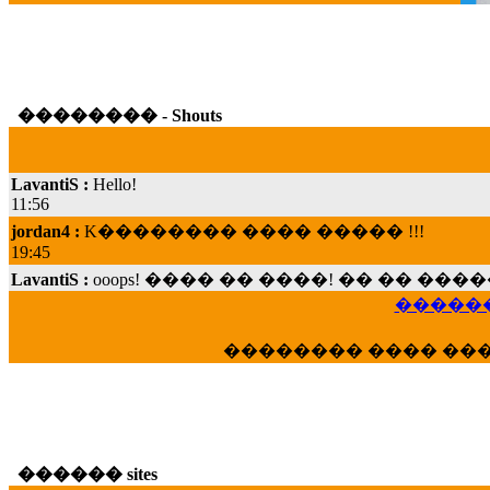
�������� - Shouts
LavantiS :
Hello!
11:56
jordan4 :
K�������� ���� ����� !!!
19:45
LavantiS :
ooops! ���� �� ����! �� �� �
���; ���� ��� ��� �������� ���� �
15:07
������
Dimitris_P :
���� ����� �������� ���� 
�������� ���� ��
21:20
LavantiS :
����� ���� ������� ��� ���
������� �����?" ..............���� �
�������...
16:40
������ sites
veronica :
E���� 2012 ��� ����� ��� ��