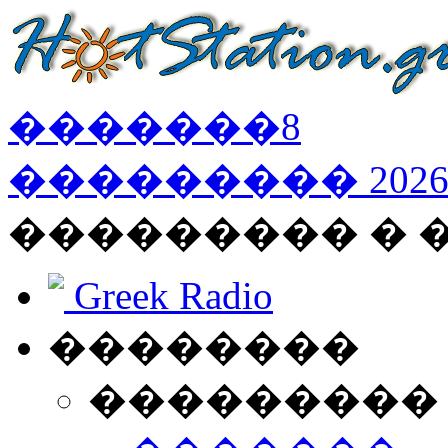
�������
8
���������
202
��������� �
Greek Radio
��������
���������