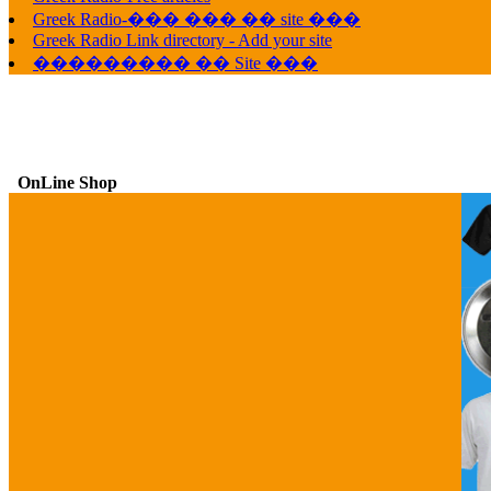
Greek Radio-��� ��� �� site ���
Greek Radio Link directory - Add your site
��������� �� Site ���
OnLine Shop
G