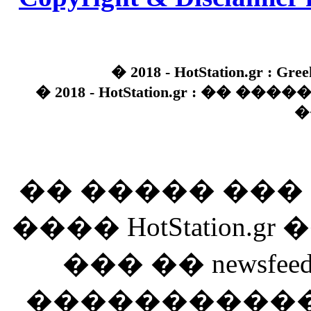
� 2018 - HotStation.gr : Gree
� 2018 - HotStation.gr : �� 
�
�� ����� ��
���� HotStation
��� �� newsfeed
������������