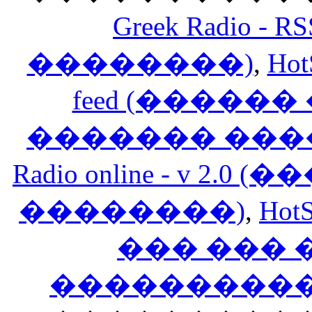
Greek Radio 
��������)
,
Hot
feed (�����
������� ���
Radio online - v 
��������)
,
HotS
��� ���
�����������