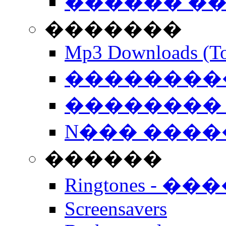
������ �
�������
Mp3 Downloads (To
�����������
�������� 
N��� �����
������
Ringtones - ��
Screensavers