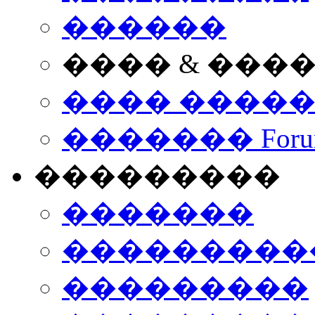
������
���� & ���
���� ����
������� Foru
���������
�������
����������
���������