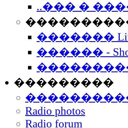
..��� � �
���������� -
������� Live
������ - Sho
��������
���������
���������
Radio photos
Radio forum