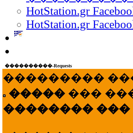
HotStation.gr Facebo
HotStation.gr Faceboo
����������-Requests
��������� ��
�����
��� ��
�������� ���