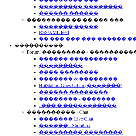
��������� ��������
������ ������
��������� �� �� ��� ���
������� �����
RSS/XML feed
�� ��� ��� ��� ������ �
����������
Forum: ��������� - ���������
������ ����������
���������
���� ��������
������� & ��������
HotStation Goes Urban (�������)
������ ��������
�������� - �������
..��� � �����������
���������� - Chat
������� Live Chat
������ - Shoutbox
��������� ��������