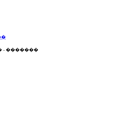
��
� - �������