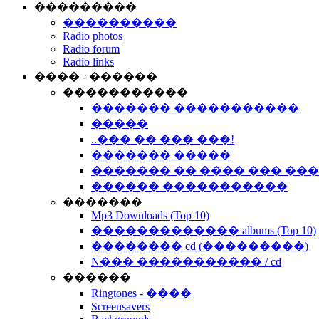
���������
����������
Radio photos
Radio forum
Radio links
���� - ������
�����������
������� �����������
�����
..��� �� ��� ���!
������� �����
������� �� ���� ��� ��
������ �����������
�������
Mp3 Downloads (Top 10)
������������� albums (Top 10)
�������� cd (���������)
N��� ����������� / cd
������
Ringtones - ����
Screensavers