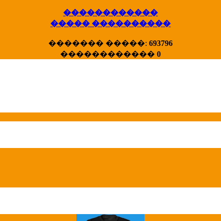
������������
����� ����������
X�����
������� �����:
693796
����� HotStat
������������
0
...
Homeland