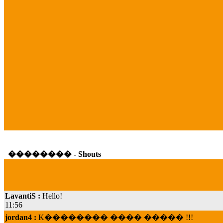
�������� - Shouts
LavantiS :
Hello!
11:56
jordan4 :
K�������� ���� ����� !!!
19:45