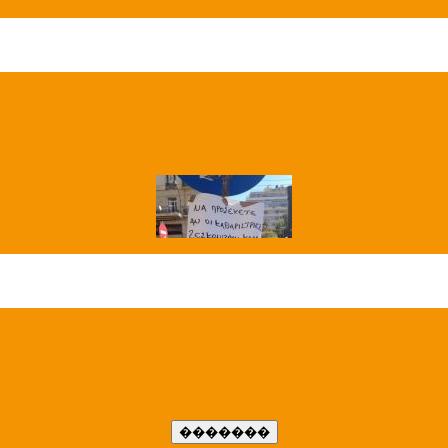
��� ����
�����..