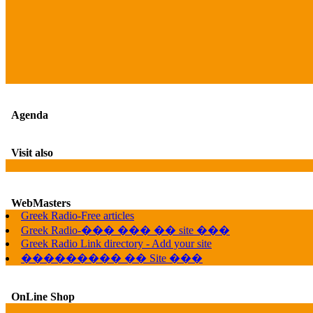
Agenda
Visit also
WebMasters
Greek Radio-Free articles
Greek Radio-��� ��� �� site ���
Greek Radio Link directory - Add your site
��������� �� Site ���
OnLine Shop