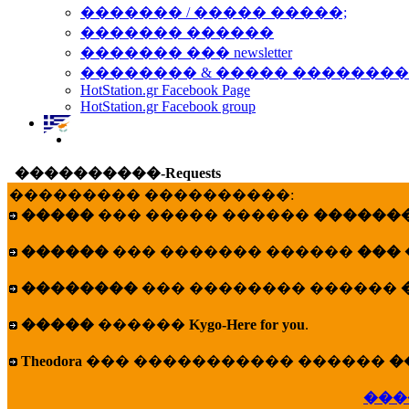
������� / ����� �����;
������� ������
������� ��� newsletter
�������� & ����� �������
HotStation.gr Facebook Page
HotStation.gr Facebook group
����������-Requests
��������� ����������:
�����
��� ����� ������
�������
������
��� ������� ������
���
��������
��� �������� ������
�����
������
Kygo-Here for you
.
Theodora
��� ����������� ������
�
���