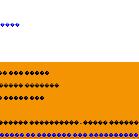
�����
� ��� �����
.
 ����� �������
.
� ����� ���
.
������ ���������� - ����� �������
����� �� ������� ��� ����������