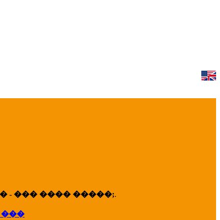
 - ��� ���� �����;
.
 ���