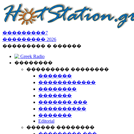
���������
7
���������
2026
��������� � ������
Greek Radio
��������
��������� ��������
�������
������������
��������
�������
������� ���
����������
�������
Editorial
������ ��������
��������� ���