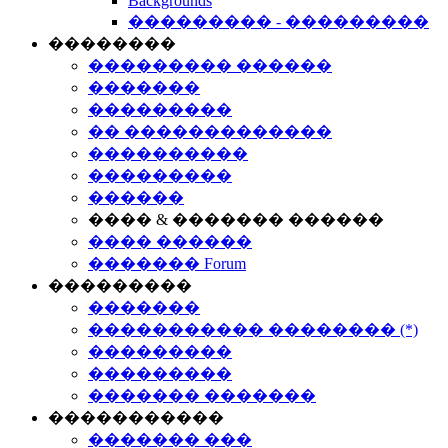
Backgrounds
��������� - ���������
��������
��������� ������
�������
���������
�� �������������
����������
���������
������
���� & ������� ������
���� ������
������� Forum
���������
�������
����������� �������� (*)
���������
���������
������� �������
�����������
������� ���