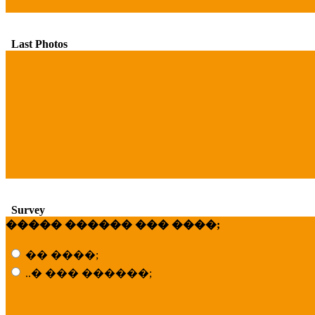
Last Photos
Survey
����� ������ ��� ����;
�� ����;
..� ��� ������;