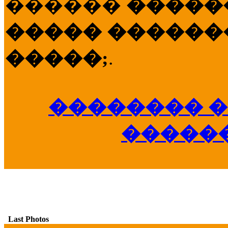
������
�����
����� �������
�����;
.
�������� �
�����
Last Photos