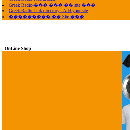
Greek Radio-��� ��� �� site ���
Greek Radio Link directory - Add your site
��������� �� Site ���
OnLine Shop
G