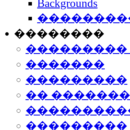
Backgrounds
���������
��������
���������
�������
���������
�� ������
���������
���������