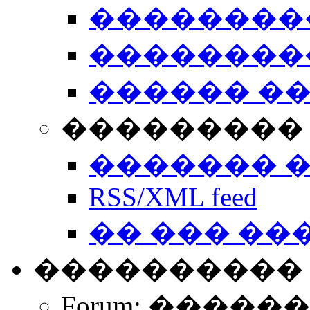
��������
��������
������ �
��������� 
������� 
RSS/XML feed
�� ��� ��
����������
Forum: �����