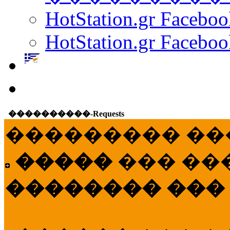
HotStation.gr Facebo
HotStation.gr Faceboo
����������-Requests
��������� ��
�����
��� ��
�������� ���