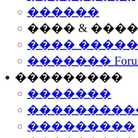
������
���� & ���
���� ����
������� Foru
���������
�������
����������
���������