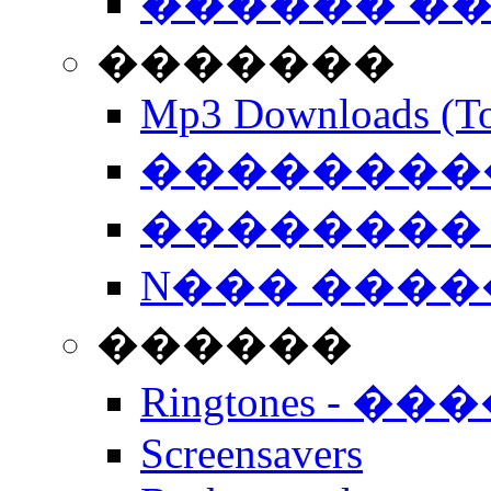
������ �
�������
Mp3 Downloads (To
�����������
�������� 
N��� �����
������
Ringtones - ��
Screensavers