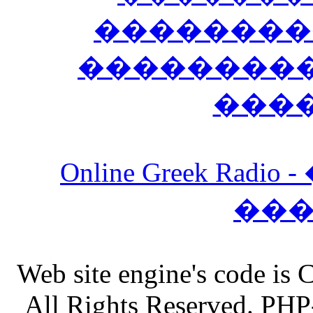
��������
����������
���
Online Greek Ra
��
Web site engine's code is
All Rights Reserved. PHP