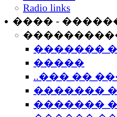
Radio links
���� - �����
���������
������� 
�����
..��� �� ��
������� 
������� �