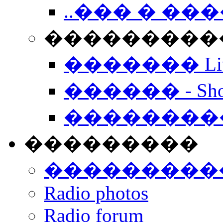
..��� � �
���������� -
������� Live
������ - Sho
��������
���������
���������
Radio photos
Radio forum