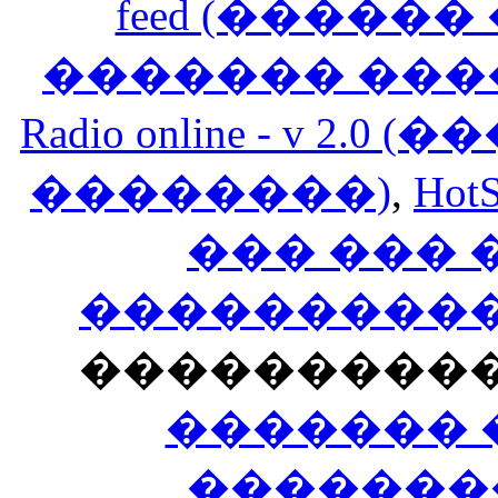
feed (�����
������� ���
Radio online - v 
��������)
,
HotS
��� ���
�����������
���������
������� 
�������