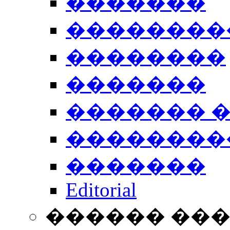
�������
��������
��������
�������
������� 
��������
�������
Editorial
������ ��