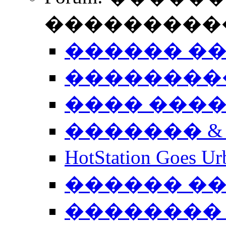
����������
������ �
��������
���� ���
������� &
HotStation Goe
������ �
�������� 