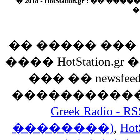
� 2018 - HotStation.gr : �� 
�
�� ����� ��
���� HotStation
��� �� newsfeed
������������
Greek Radio 
��������)
,
Hot