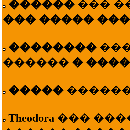
������
��� �
��� ����� ��
��������
��
������
� ����
�����
�����
Theodora
��� ��