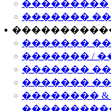
���������
������� �
����������
������� �
������� / �
������� �
������� ��� n
�������� &
���������