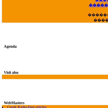
��
�����
�����
���
Agenda
Visit also
WebMasters
Greek Radio-Free articles
G