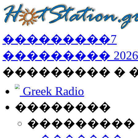
���������
7
���������
202
��������� � 
Greek Radio
��������
���������