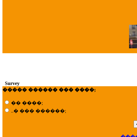
�
Survey
����� ������ ��� ����;
�� ����;
..� ��� ������;
���