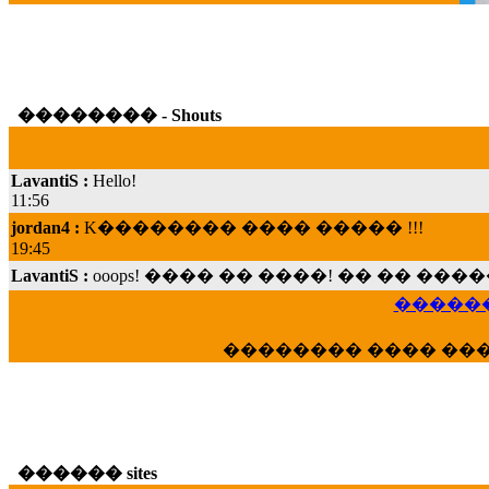
�������� - Shouts
LavantiS :
Hello!
11:56
jordan4 :
K�������� ���� ����� !!!
19:45
LavantiS :
ooops! ���� �� ����! �� �� �
���; ���� ��� ��� �������� ���� �
15:07
������
Dimitris_P :
���� ����� �������� ���� 
21:20
�������� ���� ��
LavantiS :
����� ���� ������� ��� ���
������� �����?" ..............���� �
�������...
16:40
veronica :
E���� 2012 ��� ����� ��� ��
������ sites