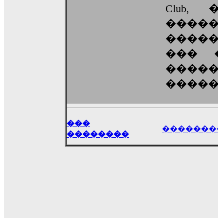
Club,
�����
�����
��� �
�����
�����
���
�������
��������