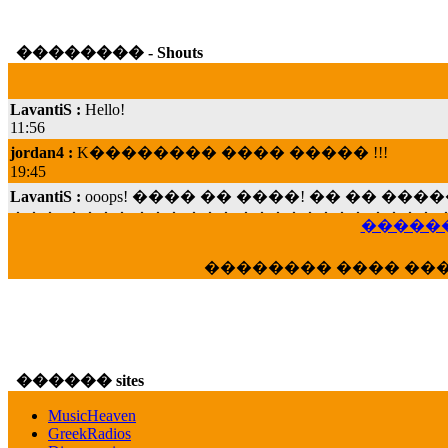
�������� - Shouts
LavantiS :
Hello!
11:56
jordan4 :
K�������� ���� ����� !!!
19:45
LavantiS :
ooops! ���� �� ����! �� �� �
���; ���� ��� ��� �������� ���� �
15:07
������
Dimitris_P :
���� ����� �������� ���� 
21:20
�������� ���� ��
LavantiS :
����� ���� ������� ��� ���
������� �����?" ..............���� �
�������...
16:40
veronica :
E���� 2012 ��� ����� ��� ��
������ sites
������� ��������� ���� ������ 
MusicHeaven
16:39
GreekRadios
veronica :
[
URL
] ���� ���;