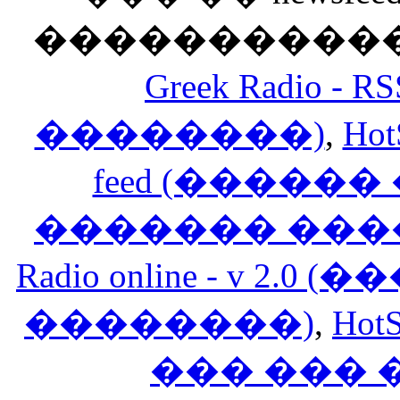
������������
Greek Radio 
��������)
,
Hot
feed (�����
������� ���
Radio online - v 
��������)
,
HotS
��� ���