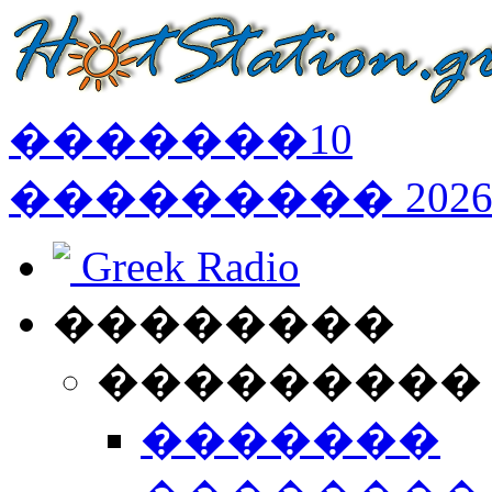
�������
10
���������
202
Greek Radio
��������
���������
�������