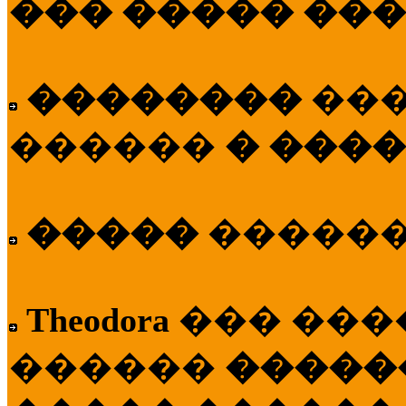
��� ����� ��
��������
��
������
� ����
�����
�����
Theodora
��� ��
������
�����