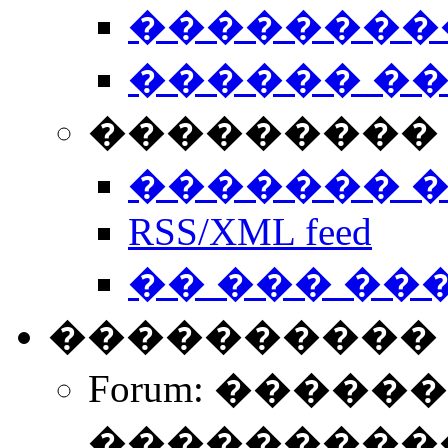
��������
������ �
��������� 
������� 
RSS/XML feed
�� ��� ��
����������
Forum: �����
����������