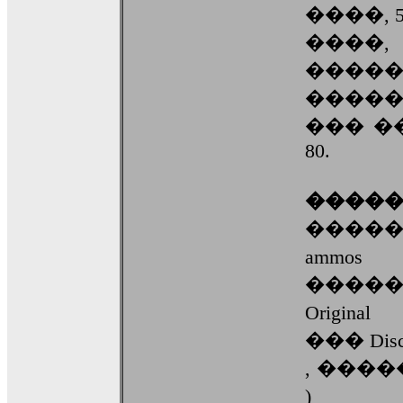
����, 
����,
�����
�����
��� �
80.
����
�����
am
����
Origin
��� Dis
, ���
) 