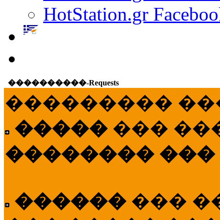
HotStation.gr Faceboo
����������-Requests
��������� ��
�����
��� ��
�������� ���
������
��� �