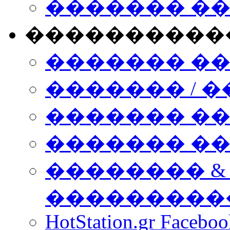
������� �
����������
������� �
������� / �
������� �
������� ��� n
�������� &
���������
HotStation.gr Facebo