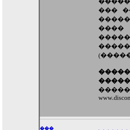
����
��� ���
������
���
����
����
(����
������
������
�����
www.discom
���