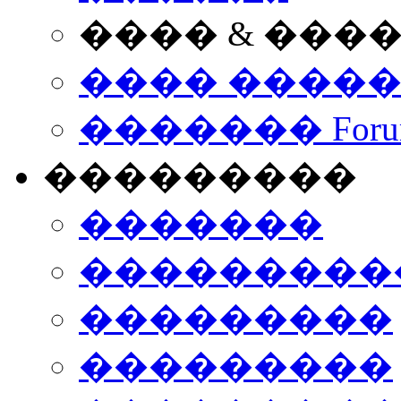
���� & ���
���� ����
������� Foru
���������
�������
����������
���������
���������