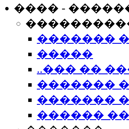
���� - �����
���������
������� 
�����
..��� �� ��
������� 
������� �
������ �