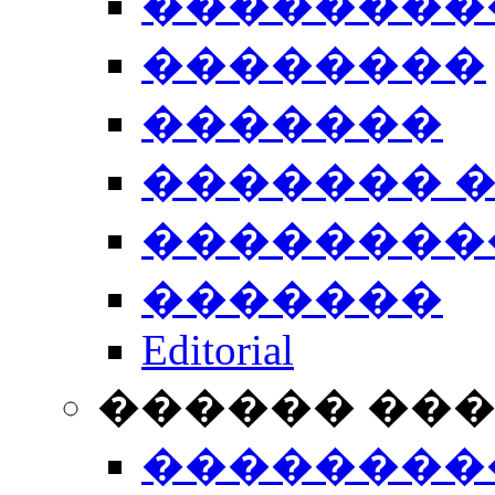
��������
��������
�������
������� 
��������
�������
Editorial
������ ��
��������