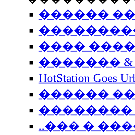
������ �
��������
���� ���
������� &
HotStation Goe
������ �
�������� 
..��� � �