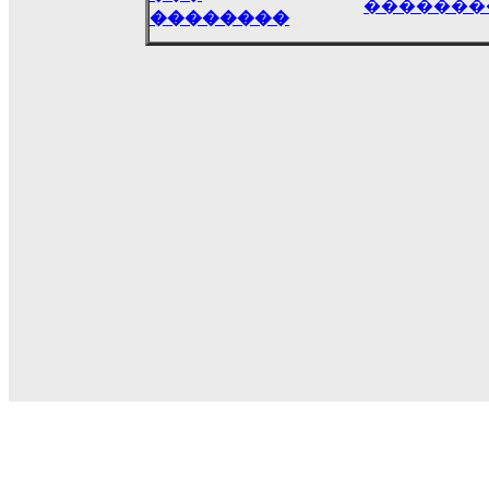
�������
��������