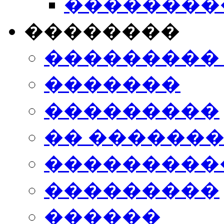
���������
��������
���������
�������
���������
�� ������
���������
���������
������