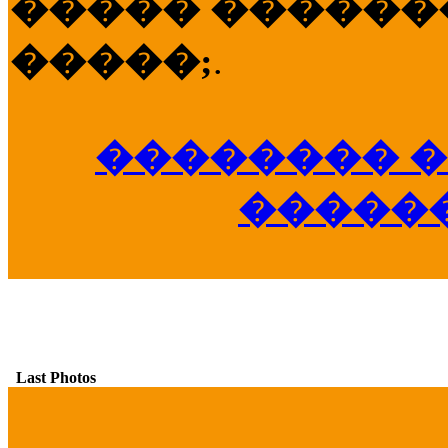
����� �������
�����;
.
�������� �
�����
Last Photos