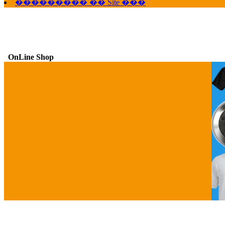
��������� �� Site ���
OnLine Shop
G