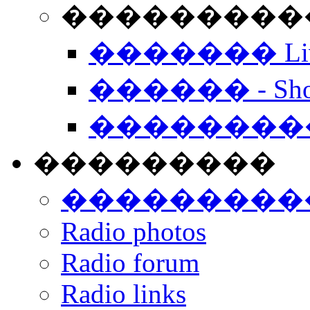
���������� -
������� Live
������ - Sho
��������
���������
���������
Radio photos
Radio forum
Radio links