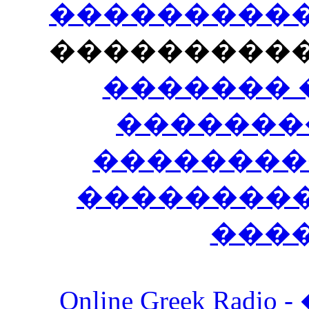
�����������
���������
������� 
�������
��������
����������
���
Online Greek Ra