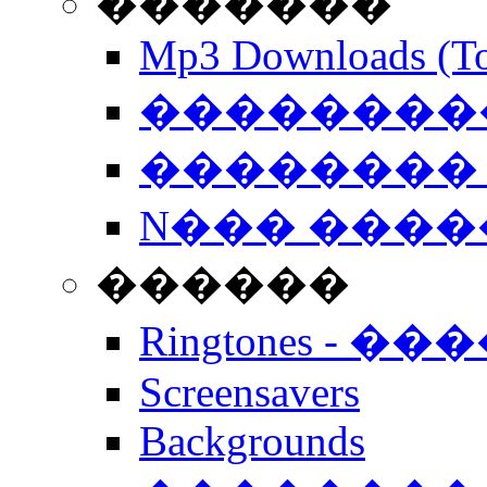
�������
Mp3 Downloads (To
�����������
�������� 
N��� �����
������
Ringtones - ��
Screensavers
Backgrounds