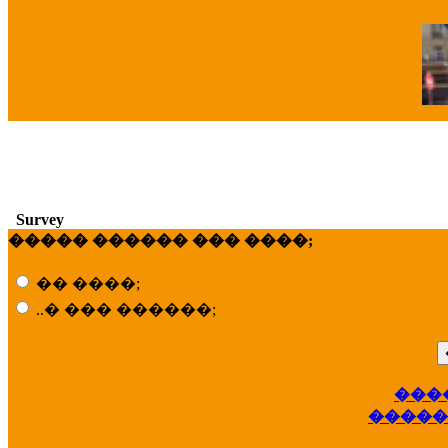
�
Survey
����� ������ ��� ����;
�� ����;
..� ��� ������;
���
��
�����