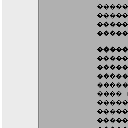
����
�����
���
������
����
����
����
����
����
���� DJ
����
����
����