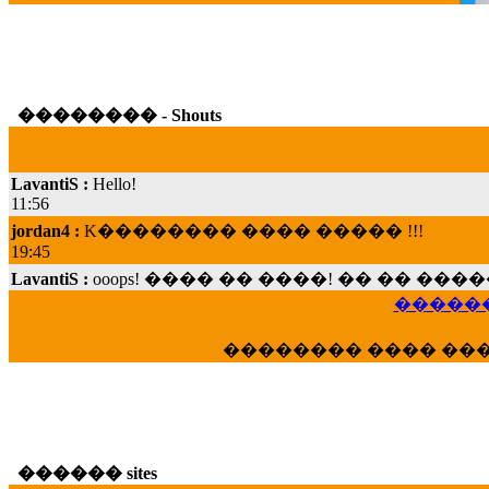
�������� - Shouts
LavantiS :
Hello!
11:56
jordan4 :
K�������� ���� ����� !!!
19:45
LavantiS :
ooops! ���� �� ����! �� �� �
���; ���� ��� ��� �������� ���� �
15:07
������
Dimitris_P :
���� ����� �������� ���� 
�������� ���� ��
21:20
LavantiS :
����� ���� ������� ��� ���
������� �����?" ..............���� �
�������...
16:40
������ sites
veronica :
E���� 2012 ��� ����� ��� ��