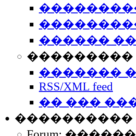
��������
��������
������ �
��������� 
������� 
RSS/XML feed
�� ��� ��
����������
Forum: �����