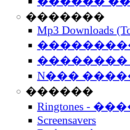
������ �
�������
Mp3 Downloads (To
�����������
�������� 
N��� �����
������
Ringtones - ��
Screensavers