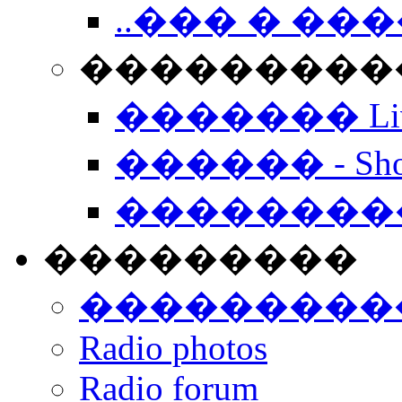
..��� � �
���������� -
������� Live
������ - Sho
��������
���������
���������
Radio photos
Radio forum