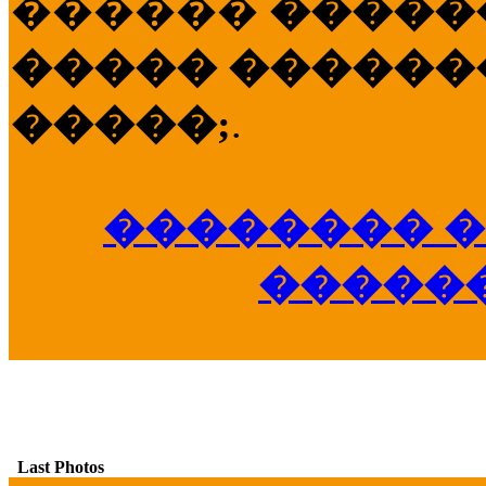
������
�����
����� �������
�����;
.
�������� �
�����
Last Photos