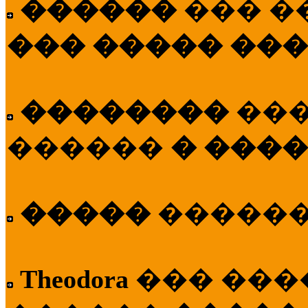
������
��� �
��� ����� ��
��������
��
������
� ����
�����
�����
Theodora
��� ��