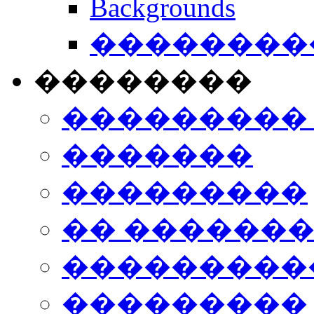
Backgrounds
���������
��������
���������
�������
���������
�� ������
���������
���������