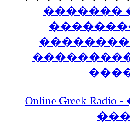
������� 
�������
��������
����������
���
Online Greek Ra
��