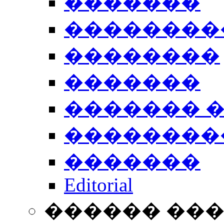
�������
��������
��������
�������
������� 
��������
�������
Editorial
������ ��