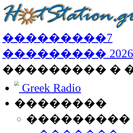
���������
7
���������
202
��������� � 
Greek Radio
��������
���������