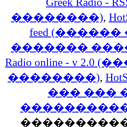
Greek Radio 
��������)
,
Hot
feed (�����
������� ���
Radio online - v 
��������)
,
HotS
��� ���
�����������
���������