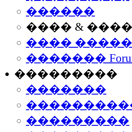
������
���� & ���
���� ����
������� Foru
���������
�������
����������
���������