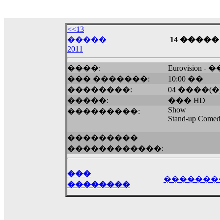
18:59
echo :
��� ��� �������! �� �� ���� �
��� ��� ������ '������'...
<<13
17:14
�����
14 ����� 
LavantiS :
Echo, ���� �� ������� �� ��
2011
�������������� ��������!
����
����:
Eurovision
������ �� �����.. "������" ��� �������
��� �������:
10:00 ��
15:33
��������:
04 ����(�
echo :
��������� ����, ��������� ��� 
�����:
��� HD
����� ��������� �� �����������
Show
���������:
������! ��� ������ �� �����...
Stand-up Comed
14:16
LavantiS :
������� ���� ���� ������;
���������
18:01
������������:
���
�������
��������