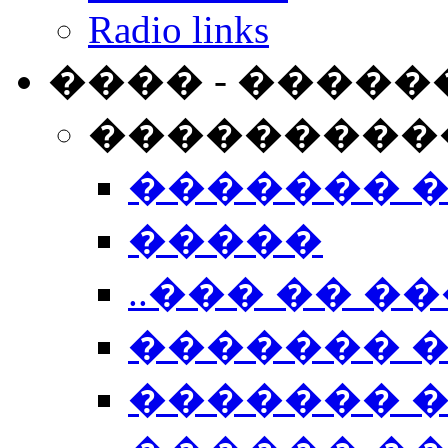
Radio links
���� - �����
���������
������� 
�����
..��� �� ��
������� 
������� �