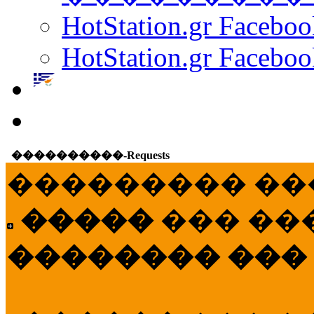
HotStation.gr Facebo
HotStation.gr Faceboo
����������-Requests
��������� ��
�����
��� ��
�������� ���