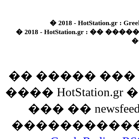
� 2018 - HotStation.gr : Gree
� 2018 - HotStation.gr : �� 
�
�� ����� ��
���� HotStation
��� �� newsfeed
������������