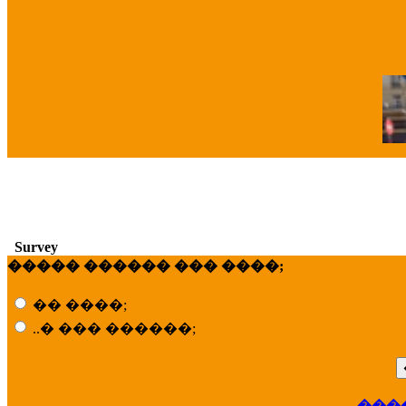
�
Survey
����� ������ ��� ����;
�� ����;
..� ��� ������;
���