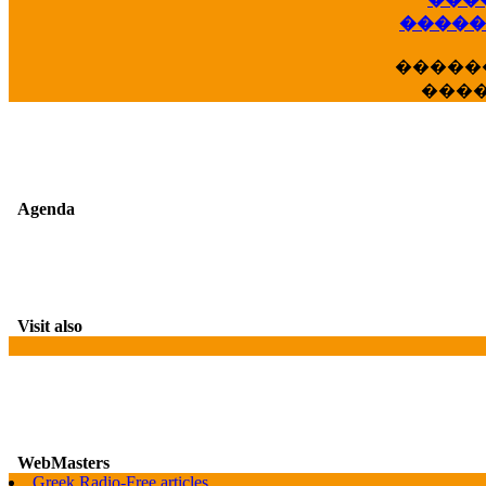
��
�����
�����
���
Agenda
Visit also
WebMasters
Greek Radio-Free articles
G