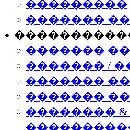
���������
������� �
����������
������� �
������� / �
������� �
������� ��� n
�������� &
���������