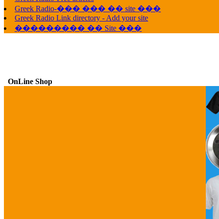
Greek Radio-��� ��� �� site ���
Greek Radio Link directory - Add your site
��������� �� Site ���
OnLine Shop
G