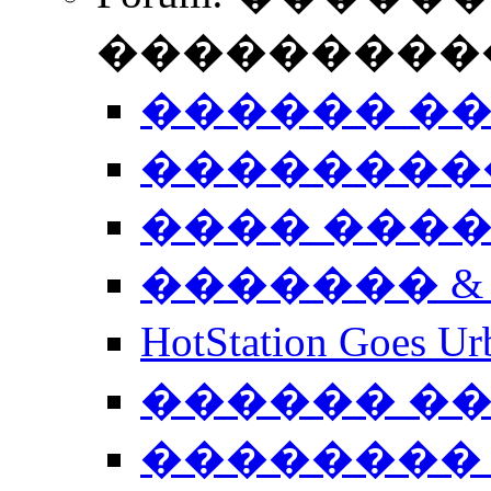
����������
������ �
��������
���� ���
������� &
HotStation Goe
������ �
�������� 