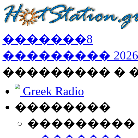
�������
8
���������
202
��������� �
Greek Radio
��������
���������