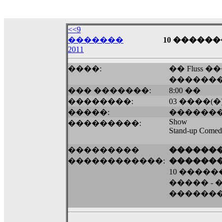
18:59
echo :
��� ��� �������! �� �� ���� �
��� ��� ������ '������'...
<<9
17:14
�������
10 �������
2011
LavantiS :
Echo, ���� �� ������� �� ��
�������������� ��������!
����
����:
�� Fluss 
������ �� �����.. "������" ��� �������
������
15:33
��� �������:
8:00 ��
echo :
��������� ����, ��������� ��� 
��������:
03 ����(�
����� ��������� �� �����������
�����:
�������
������! ��� ������ �� �����...
Show
���������:
14:16
Stand-up Comedy
LavantiS :
������� ���� ���� ������;
18:01
���������
�������
������������:
������
10 �����
����� - ��
�������