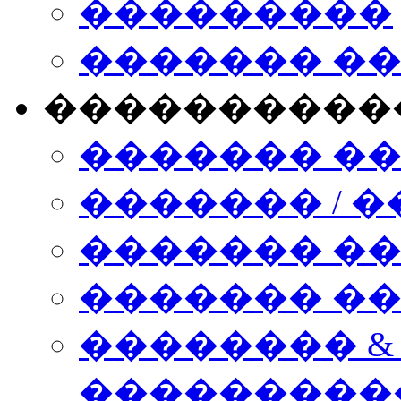
���������
������� �
����������
������� �
������� / �
������� �
������� ��� n
�������� &
���������