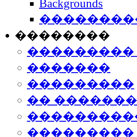
Backgrounds
���������
��������
���������
�������
���������
�� ������
���������
���������