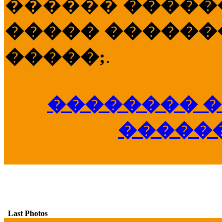
������
�����
����� �������
�����;
.
�������� �
�����
Last Photos