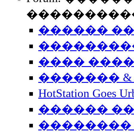
����������
������ �
��������
���� ���
������� &
HotStation Goe
������ �
�������� 