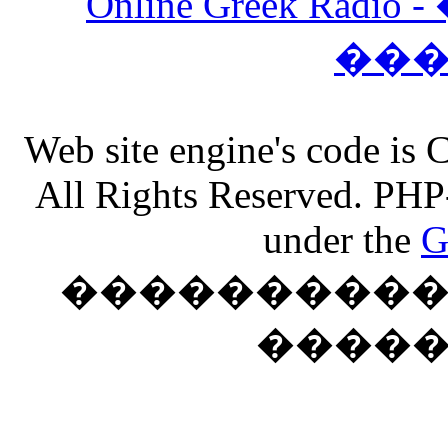
Online Greek Ra
��
Web site engine's code is
All Rights Reserved. PHP
under the
G
���������� �
����