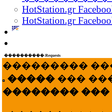
HotStation.gr Facebo
HotStation.gr Faceboo
����������-Requests
��������� ��
�����
��� ��
�������� ���