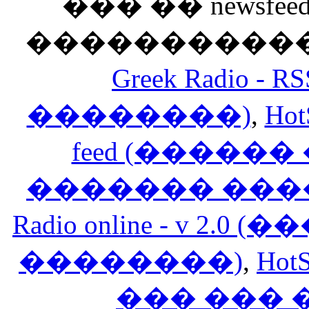
��� �� newsfeed
������������
Greek Radio 
��������)
,
Hot
feed (�����
������� ���
Radio online - v 
��������)
,
HotS
��� ���