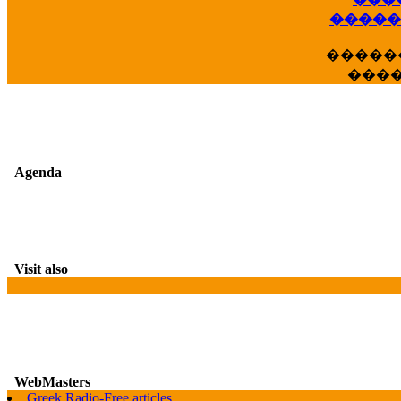
��
�����
�����
���
Agenda
Visit also
WebMasters
Greek Radio-Free articles