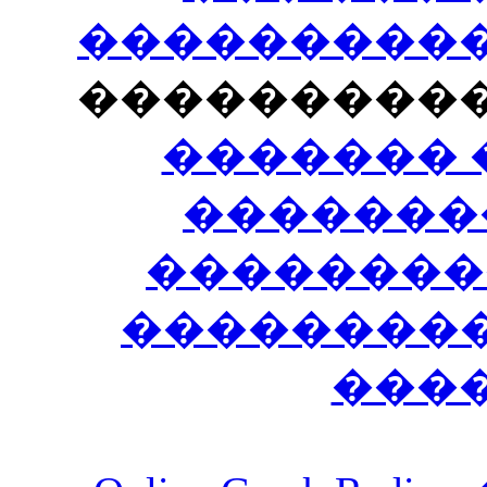
�����������
���������
������� 
�������
��������
����������
���