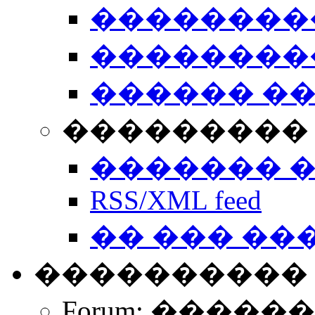
��������
��������
������ �
��������� 
������� 
RSS/XML feed
�� ��� ��
����������
Forum: �����