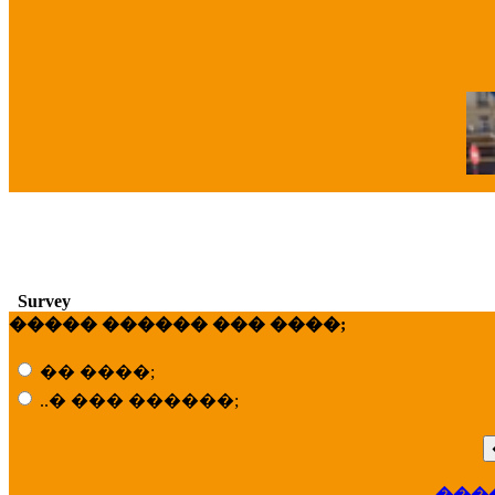
�
Survey
����� ������ ��� ����;
�� ����;
..� ��� ������;
���