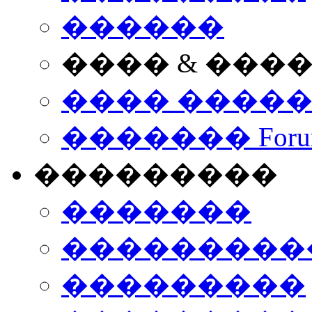
������
���� & ���
���� ����
������� Foru
���������
�������
����������
���������