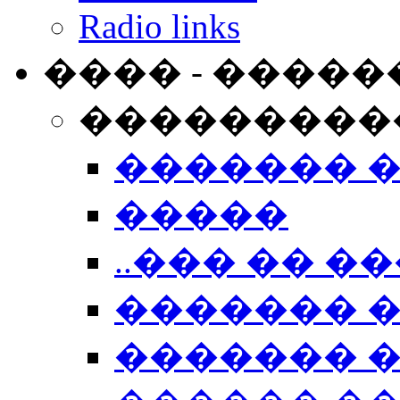
Radio links
���� - �����
���������
������� 
�����
..��� �� ��
������� 
������� �