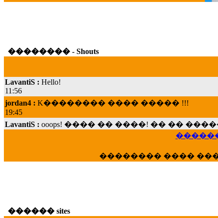
�������� - Shouts
LavantiS :
Hello!
11:56
jordan4 :
K�������� ���� ����� !!!
19:45
LavantiS :
ooops! ���� �� ����! �� �� �
���; ���� ��� ��� �������� ���� �
������
15:07
Dimitris_P :
���� ����� �������� ���� 
�������� ���� ��
21:20
LavantiS :
����� ���� ������� ��� ���
������� �����?" ..............���� �
�������...
16:40
������ sites
veronica :
E���� 2012 ��� ����� ��� ��