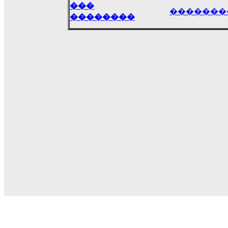
���
�������
��������