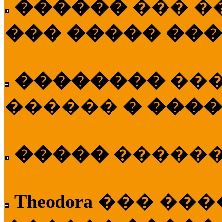
������
��� �
��� ����� ��
��������
��
������
� ����
�����
�����
Theodora
��� ��