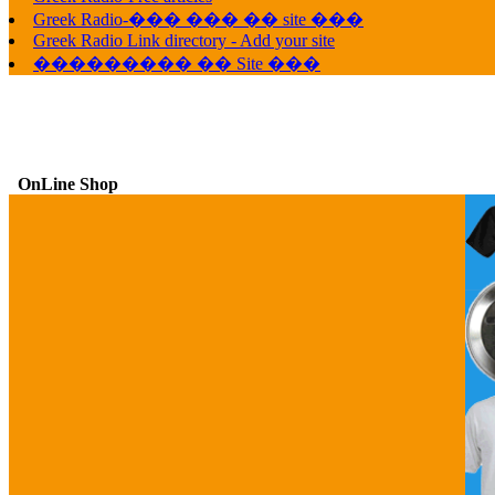
G
Greek Radio-��� ��� �� site ���
Greek Radio Link directory - Add your site
��������� �� Site ���
OnLine Shop
G