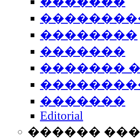
�������
��������
��������
�������
������� 
��������
�������
Editorial
������ ��