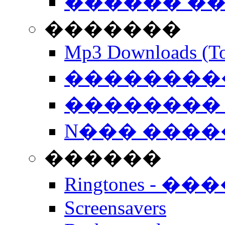
������ �
�������
Mp3 Downloads (To
�����������
�������� 
N��� �����
������
Ringtones - ��
Screensavers