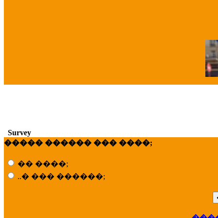
�
Survey
����� ������ ��� ����;
�� ����;
..� ��� ������;
���