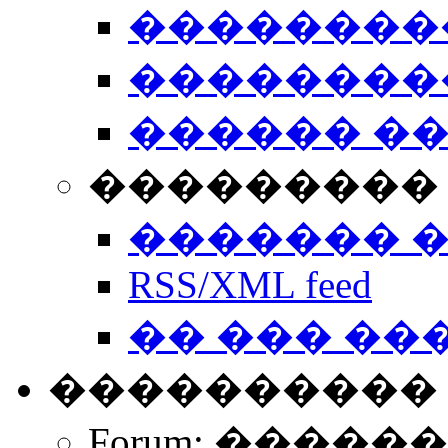
��������
��������
������ �
��������� 
������� 
RSS/XML feed
�� ��� ��
����������
Forum: �����