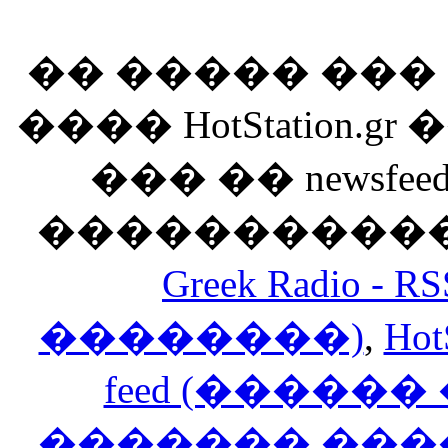
�� ����� ��
���� HotStation
��� �� newsfeed
������������
Greek Radio 
��������)
,
Hot
feed (�����
������� ���