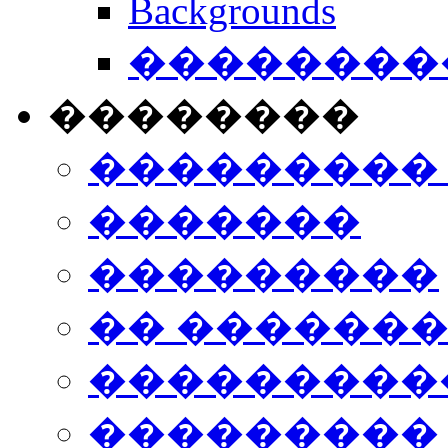
Backgrounds
���������
��������
���������
�������
���������
�� ������
���������
���������