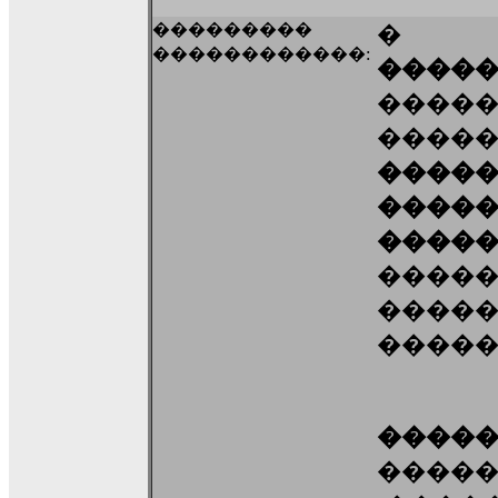
���������
������������:
����
���
����
����
���
����
����
����
�����
����
������