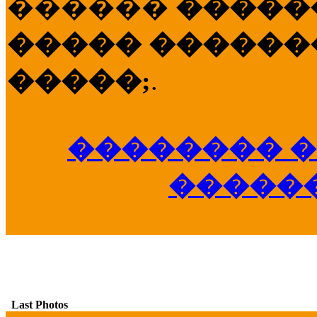
������
�����
����� �������
�����;
.
�������� �
�����
Last Photos