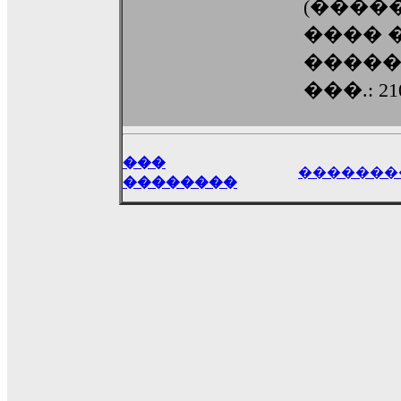
(����
���� �
����
���.: 210
���
�������
��������