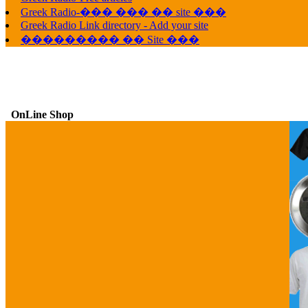
Greek Radio-��� ��� �� site ���
Greek Radio Link directory - Add your site
��������� �� Site ���
OnLine Shop
G