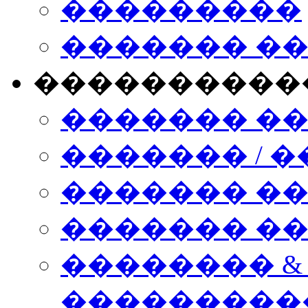
���������
������� �
����������
������� �
������� / �
������� �
������� ��� n
�������� &
���������