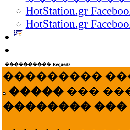
HotStation.gr Facebo
HotStation.gr Faceboo
����������-Requests
��������� ��
�����
��� ��
�������� ���