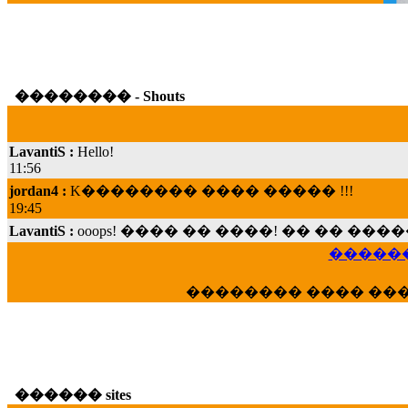
�������� - Shouts
LavantiS :
Hello!
11:56
jordan4 :
K�������� ���� ����� !!!
19:45
LavantiS :
ooops! ���� �� ����! �� �� �
���; ���� ��� ��� �������� ���� �
15:07
������
Dimitris_P :
���� ����� �������� ���� 
21:20
�������� ���� ��
LavantiS :
����� ���� ������� ��� ���
������� �����?" ..............���� �
�������...
16:40
veronica :
E���� 2012 ��� ����� ��� ��
������ sites