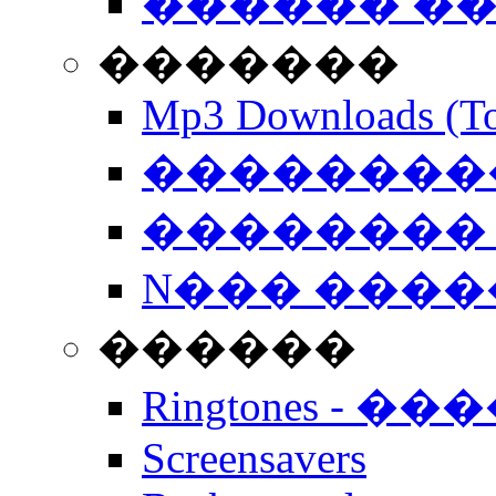
������ �
�������
Mp3 Downloads (To
�����������
�������� 
N��� �����
������
Ringtones - ��
Screensavers