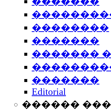
�������
��������
��������
�������
������� 
��������
�������
Editorial
������ ��