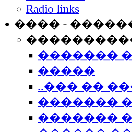
Radio links
���� - �����
���������
������� 
�����
..��� �� ��
������� 
������� �