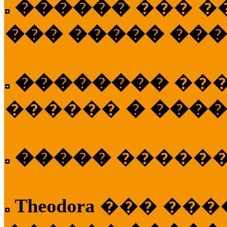
������
��� �
��� ����� ��
��������
��
������
� ����
�����
�����
Theodora
��� ��