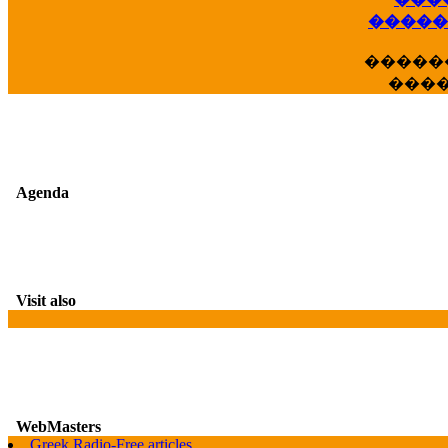
��
�����
�����
���
Agenda
Visit also
WebMasters
Greek Radio-Free articles
G