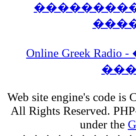
����������
���
Online Greek Ra
��
Web site engine's code is
All Rights Reserved. PHP
under the
G