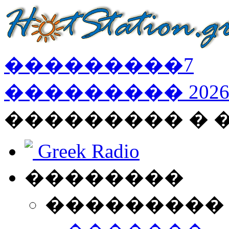
���������
7
���������
202
��������� � 
Greek Radio
��������
���������