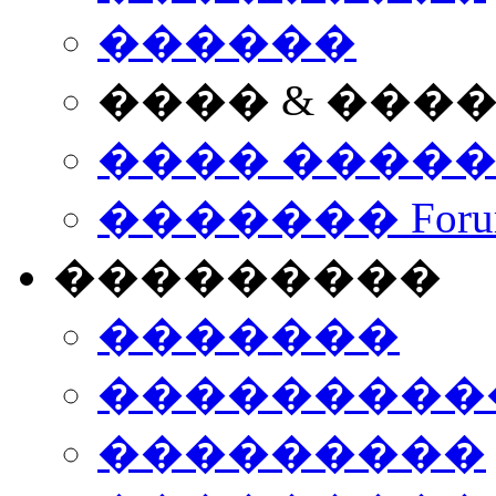
������
���� & ���
���� ����
������� Foru
���������
�������
����������
���������