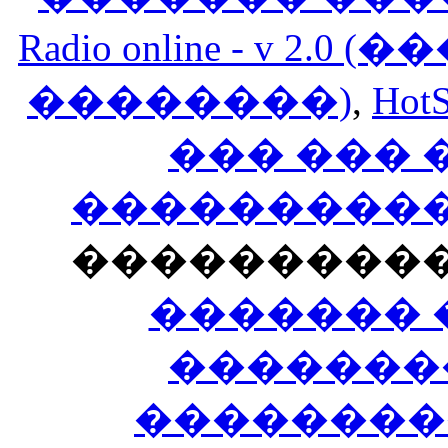
Radio online - v 
��������)
,
HotS
��� ���
�����������
���������
������� 
�������
��������