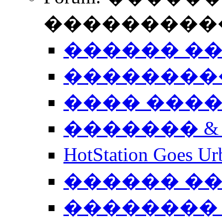
����������
������ �
��������
���� ���
������� &
HotStation Goe
������ �
�������� 