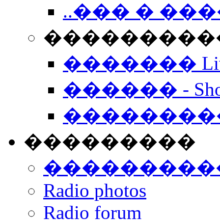
..��� � �
���������� -
������� Live
������ - Sho
��������
���������
���������
Radio photos
Radio forum