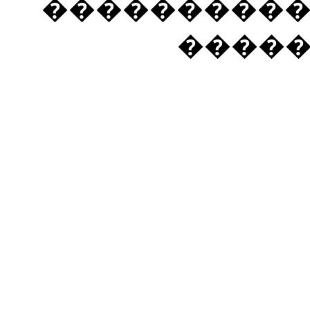
���������� �
����