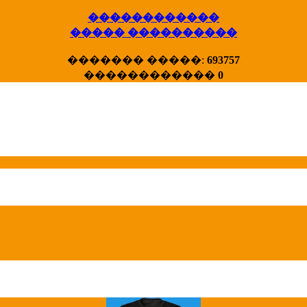
������������
X�����
����� ����������
����� HotStat
...
������� �����:
693757
������������
0
Homeland