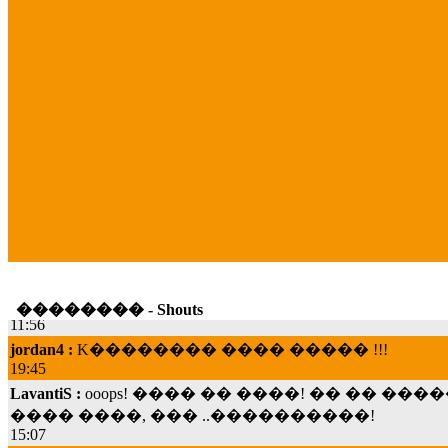
LavantiS :
Hello!
11:56
�������� - Shouts
jordan4 :
K�������� ���� ����� !!!
19:45
LavantiS :
ooops! ���� �� ����! �� �� �
���� ����, ��� ..����������!
15:07
Dimitris_P :
���� ����� �������� ���� 