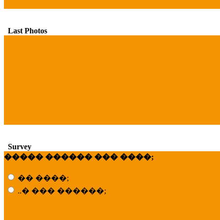
Last Photos
Survey
����� ������ ��� ����;
�� ����;
..� ��� ������;