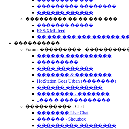
��������� ��������
������ ������
��������� �� �� ��� ���
������� �����
RSS/XML feed
�� ��� ��� ��� ������ �
����������
Forum: ��������� - ���������
������ ����������
���������
���� ��������
������� & ��������
HotStation Goes Urban (�������)
������ ��������
�������� - �������
..��� � �����������
���������� - Chat
������� Live Chat
������ - Shoutbox
��������� ��������