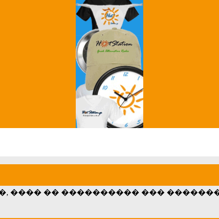
Grey's Anatomy
Breaking Bad
����, ���� �� ���������� ��� �����
��� ��� ��������� ��� ������!