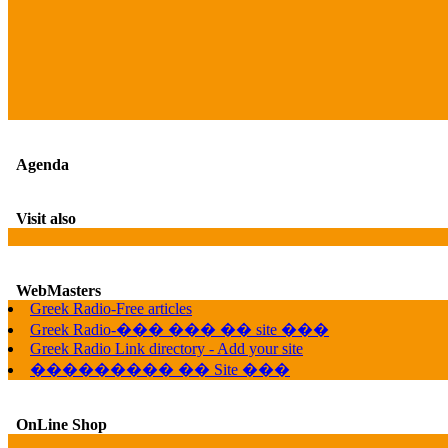
Agenda
Visit also
WebMasters
Greek Radio-Free articles
Greek Radio-��� ��� �� site ���
Greek Radio Link directory - Add your site
��������� �� Site ���
OnLine Shop