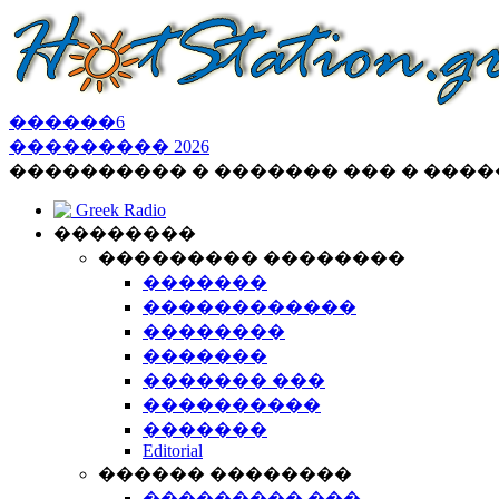
������
6
���������
2026
���������� � ������� ��� � ���
Greek Radio
��������
��������� ��������
�������
������������
��������
�������
������� ���
����������
�������
Editorial
������ ��������
��������� ���