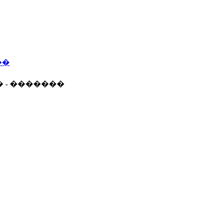
��
� - �������