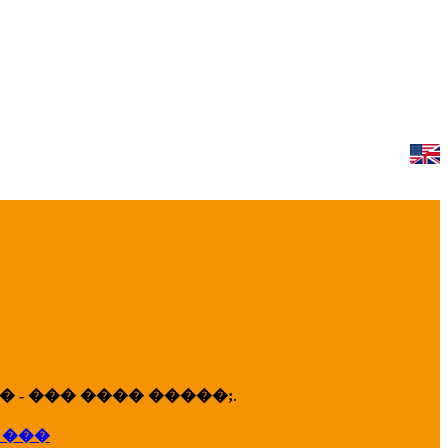
 - ��� ���� �����;
.
 ���