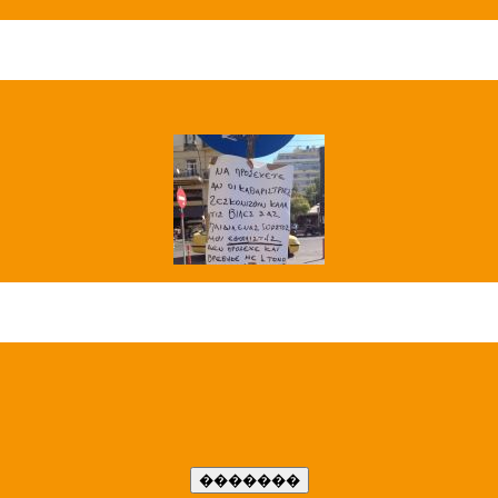
��� ����
�����..