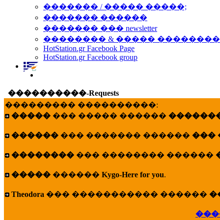
������� / ����� �����;
������� ������
������� ��� newsletter
�������� & ����� �������
HotStation.gr Facebook Page
HotStation.gr Facebook group
����������-Requests
��������� ����������:
�����
��� ����� ������
�������
������
��� ������� ������
���
��������
��� �������� ������
�����
������
Kygo-Here for you
.
Theodora
��� ����������� ������
�
���