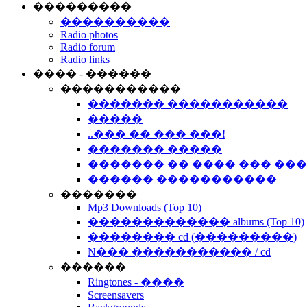
���������
����������
Radio photos
Radio forum
Radio links
���� - ������
�����������
������� �����������
�����
..��� �� ��� ���!
������� �����
������� �� ���� ��� ��
������ �����������
�������
Mp3 Downloads (Top 10)
������������� albums (Top 10)
�������� cd (���������)
N��� ����������� / cd
������
Ringtones - ����
Screensavers