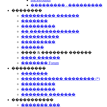
Backgrounds
��������� - ���������
��������
��������� ������
�������
���������
�� �������������
����������
���������
������
���� & ������� ������
���� ������
������� Forum
���������
�������
����������� �������� (*)
���������
���������
������� �������
�����������
������� ���