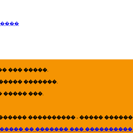
�����
� ��� �����
.
 ����� �������
.
� ����� ���
.
������ ���������� - ����� �������
����� �� ������� ��� ����������