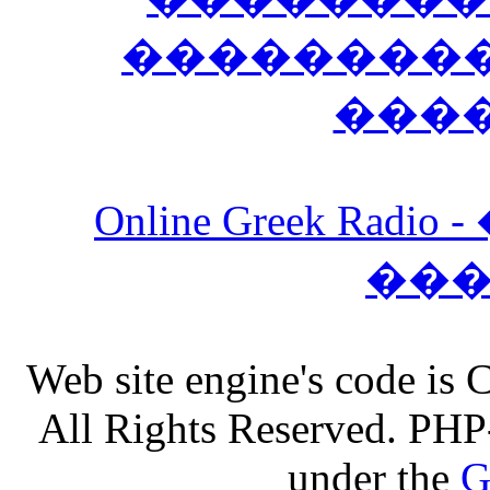
����������
���
Online Greek Ra
��
Web site engine's code is
All Rights Reserved. PHP
under the
G