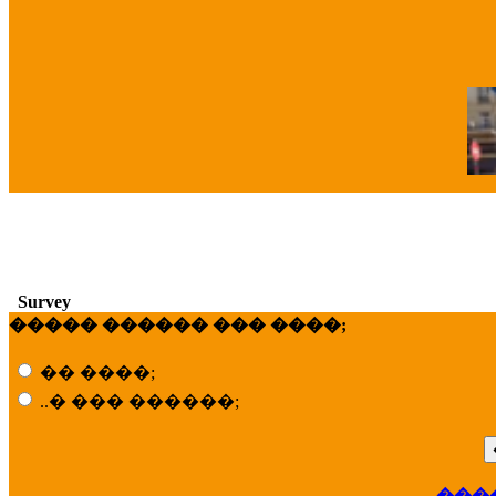
�
Survey
����� ������ ��� ����;
�� ����;
..� ��� ������;
���