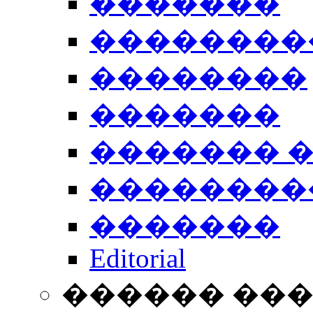
�������
��������
��������
�������
������� 
��������
�������
Editorial
������ ��