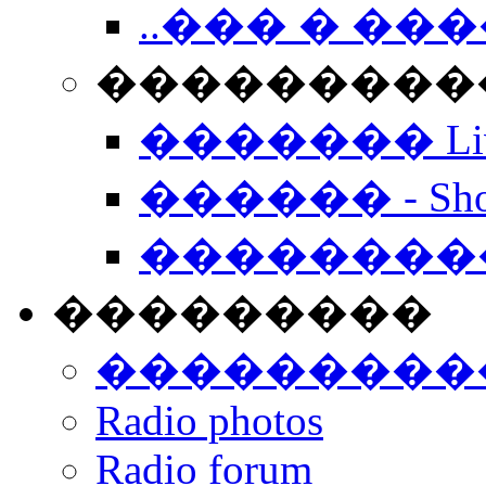
..��� � �
���������� -
������� Live
������ - Sho
��������
���������
���������
Radio photos
Radio forum