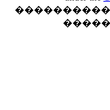
���������� �
����