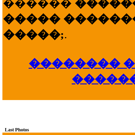
������
�����
����� �������
�����;
.
�������� �
�����
Last Photos