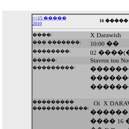
18:59
echo :
��� ��� �������! �� �� ���� �
��� ��� ������ '������'...
<<15 �����
17:14
16 ����� 
2010
LavantiS :
Echo, ���� �� ������� �� ��
�������������� ��������!
����
X Darawish
����:
������ �� �����.. "������" ��� �������
��� �������:
10:00 ��
15:33
��������:
02 ����(
echo :
��������� ����, ��������� ��� 
����� ��������� �� �����������
Stavros tou No
�����:
������! ��� ������ �� �����...
���������:
������
14:16
������
LavantiS :
������� ���� ���� ������;
18:01
������
���������
Oi X DAR
������������:
������
���� 16