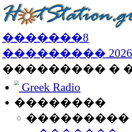
�������
8
���������
202
��������� �
Greek Radio
��������
���������