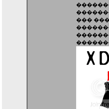
������
������
��� ��
������
������
������