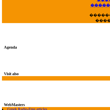
��
�����
�����
���
Agenda
Visit also
WebMasters
G
Greek Radio-Free articles