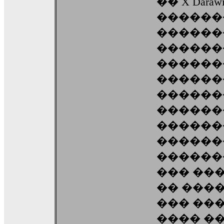
�� X Daraw
������
�������
������
��������
������
������
������
������
������
������
��� ��
�� ���
��� ��
���� �