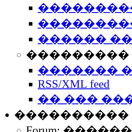
��������
��������
������ �
��������� 
������� 
RSS/XML feed
�� ��� ��
����������
Forum: �����