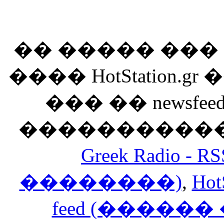
�� ����� ��
���� HotStation
��� �� newsfeed
������������
Greek Radio 
��������)
,
Hot
feed (�����