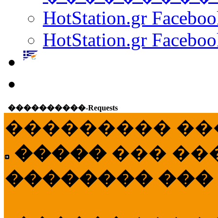
HotStation.gr Facebo
HotStation.gr Faceboo
����������-Requests
��������� ��
�����
��� ��
�������� ���