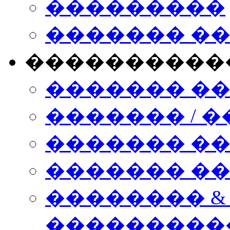
���������
������� �
����������
������� �
������� / �
������� �
������� ��� n
�������� &
���������