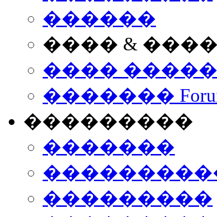
������
���� & ���
���� ����
������� Foru
���������
�������
����������
���������