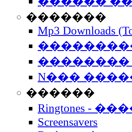
������ �
�������
Mp3 Downloads (To
�����������
�������� 
N��� �����
������
Ringtones - ��
Screensavers