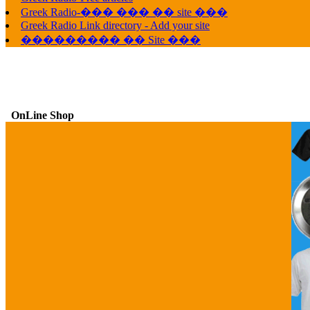
Greek Radio-��� ��� �� site ���
Greek Radio Link directory - Add your site
��������� �� Site ���
OnLine Shop
G