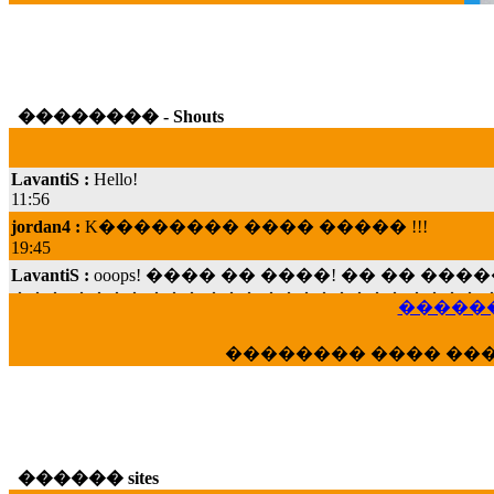
�������� - Shouts
LavantiS :
Hello!
11:56
jordan4 :
K�������� ���� ����� !!!
19:45
LavantiS :
ooops! ���� �� ����! �� �� �
���; ���� ��� ��� �������� ���� �
15:07
������
Dimitris_P :
���� ����� �������� ���� 
21:20
�������� ���� ��
LavantiS :
����� ���� ������� ��� ���
������� �����?" ..............���� �
�������...
16:40
veronica :
E���� 2012 ��� ����� ��� ��
������ sites