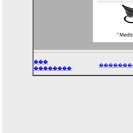
���
�������
��������