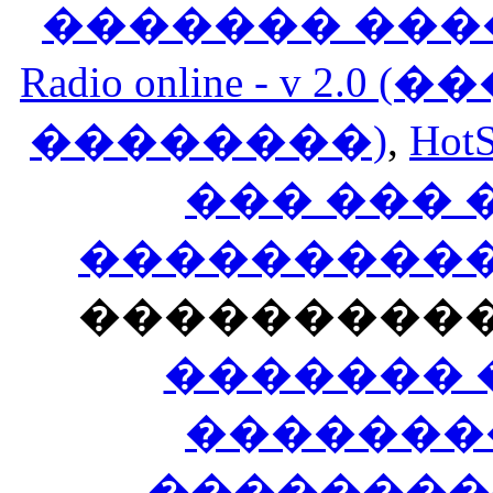
������� ���
Radio online - v 
��������)
,
HotS
��� ���
�����������
���������
������� 
�������
��������