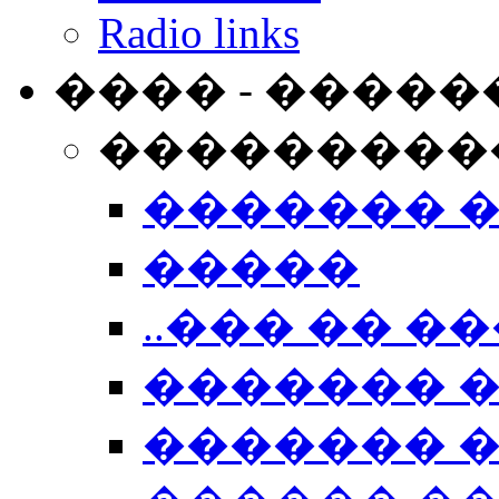
Radio links
���� - �����
���������
������� 
�����
..��� �� ��
������� 
������� �