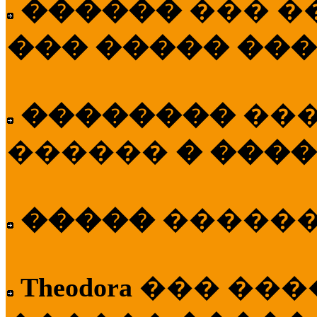
������
��� �
��� ����� ��
��������
��
������
� ����
�����
�����
Theodora
��� ��