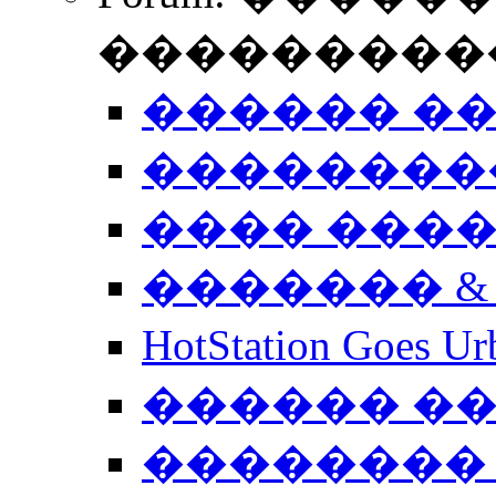
����������
������ �
��������
���� ���
������� &
HotStation Goe
������ �
�������� 