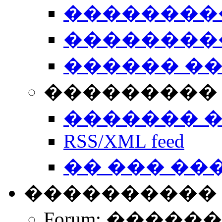
��������
��������
������ �
��������� 
������� 
RSS/XML feed
�� ��� ��
����������
Forum: �����