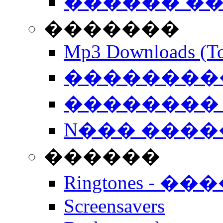
������ �
�������
Mp3 Downloads (To
�����������
�������� 
N��� �����
������
Ringtones - ��
Screensavers