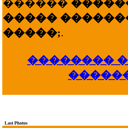
������
�����
����� �������
�����;
.
�������� �
�����
Last Photos