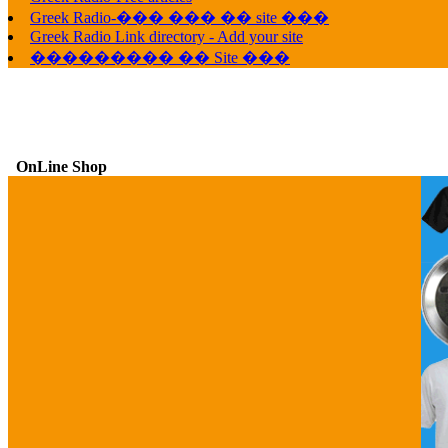
Greek Radio-��� ��� �� site ���
Greek Radio Link directory - Add your site
��������� �� Site ���
OnLine Shop
G