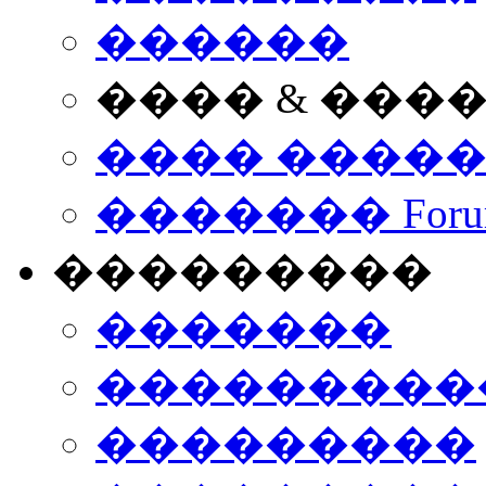
������
���� & ���
���� ����
������� Foru
���������
�������
����������
���������