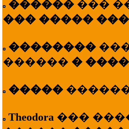
������
��� �
��� ����� ��
��������
��
������
� ����
�����
�����
Theodora
��� ��