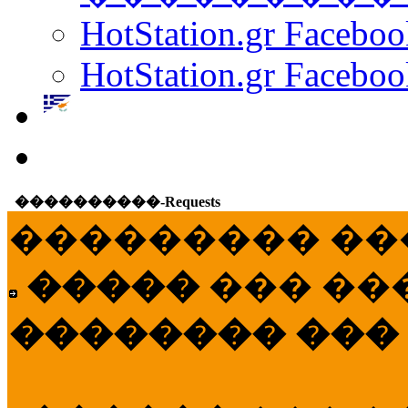
HotStation.gr Facebo
HotStation.gr Faceboo
����������-Requests
��������� ��
�����
��� ��
�������� ���