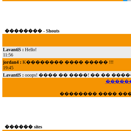
�������� - Shouts
LavantiS :
Hello!
11:56
jordan4 :
K�������� ���� ����� !!!
19:45
LavantiS :
ooops! ���� �� ����! �� �� �
���; ���� ��� ��� �������� ���� �
15:07
������
Dimitris_P :
���� ����� �������� ���� 
�������� ���� ��
21:20
LavantiS :
����� ���� ������� ��� ���
������� �����?" ..............���� �
�������...
16:40
������ sites
veronica :
E���� 2012 ��� ����� ��� ��