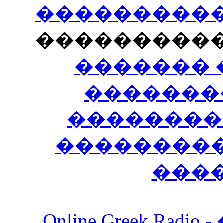
�����������
���������
������� 
�������
��������
����������
���
Online Greek Ra