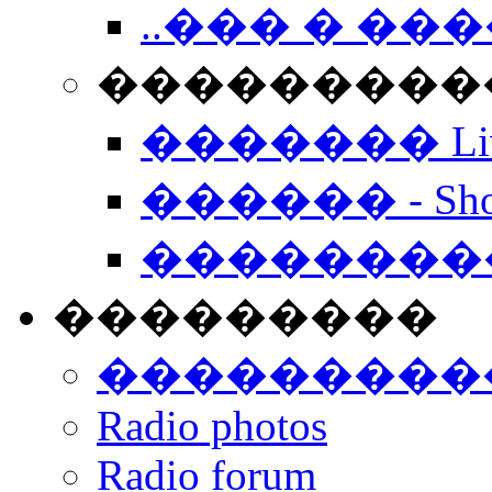
..��� � �
���������� -
������� Live
������ - Sho
��������
���������
���������
Radio photos
Radio forum