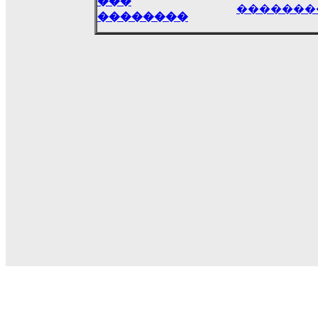
���
�������
��������