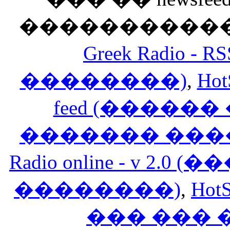
������������
Greek Radio 
��������)
,
Hot
feed (�����
������� ���
Radio online - v 
��������)
,
HotS
��� ���