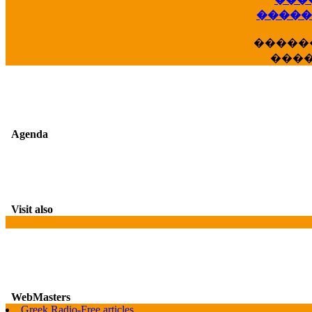
��
�����
�����
���
Agenda
Visit also
WebMasters
Greek Radio-Free articles
G