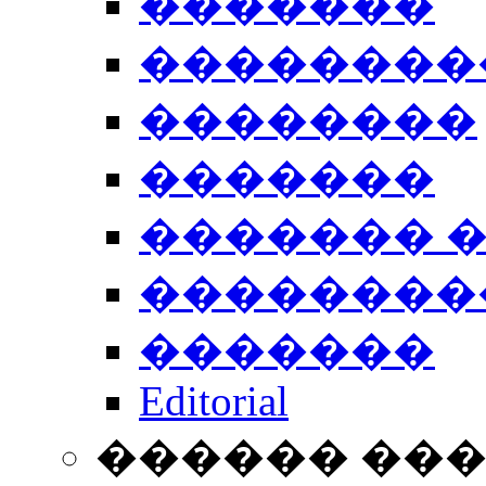
�������
��������
��������
�������
������� 
��������
�������
Editorial
������ ��