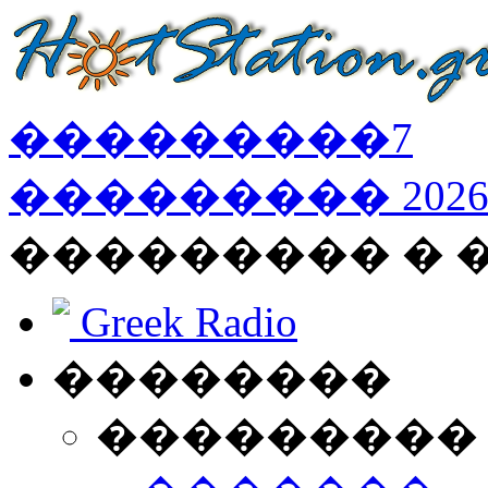
���������
7
���������
202
��������� � 
Greek Radio
��������
���������