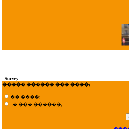
�
Survey
����� ������ ��� ����;
�� ����;
..� ��� ������;
���