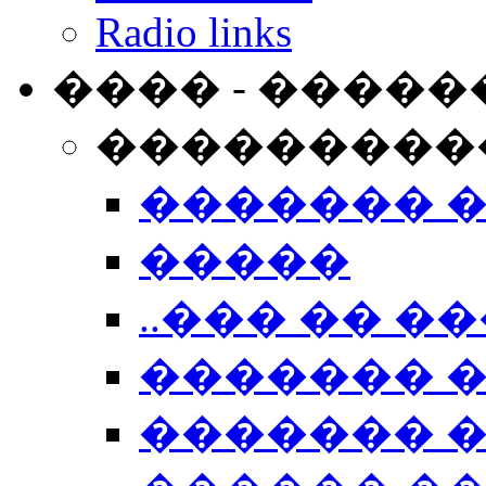
Radio links
���� - �����
���������
������� 
�����
..��� �� ��
������� 
������� �