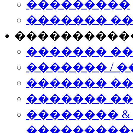
���������
������� �
����������
������� �
������� / �
������� �
������� ��� n
�������� &
���������