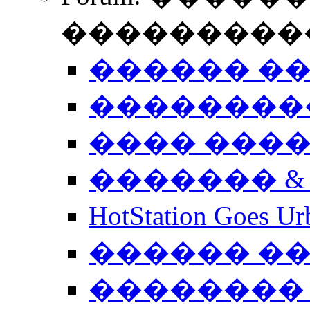
����������
������ �
��������
���� ���
������� &
HotStation Goe
������ �
�������� 