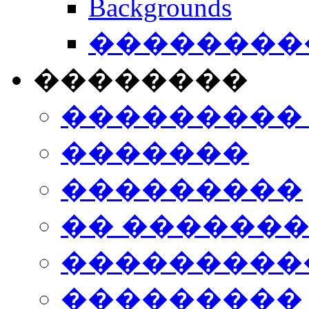
Backgrounds
���������
��������
���������
�������
���������
�� ������
���������
���������