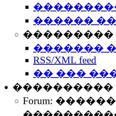
��������
������ �
��������� 
������� 
RSS/XML feed
�� ��� ��
����������
Forum: �����
����������