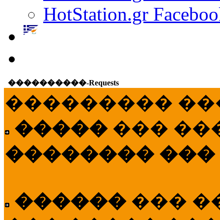
HotStation.gr Faceboo
����������-Requests
��������� ��
�����
��� ��
�������� ���
������
��� �