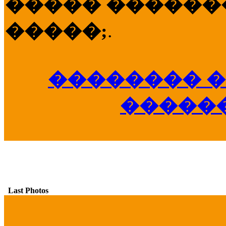
����� �������
�����;
.
�������� �
�����
Last Photos