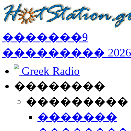
�������
9
���������
202
Greek Radio
��������
���������
�������