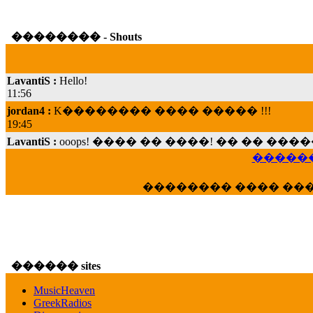
�������� - Shouts
LavantiS :
Hello!
11:56
jordan4 :
K�������� ���� ����� !!!
19:45
LavantiS :
ooops! ���� �� ����! �� �� �
���; ���� ��� ��� �������� ���� �
15:07
������
Dimitris_P :
���� ����� �������� ���� 
�������� ���� ��
21:20
LavantiS :
����� ���� ������� ��� ���
������� �����?" ..............���� �
�������...
16:40
������ sites
veronica :
E���� 2012 ��� ����� ��� ��
������� ��������� ���� ������ 
MusicHeaven
16:39
GreekRadios