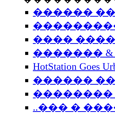
������ �
��������
���� ���
������� &
HotStation Goe
������ �
�������� 
..��� � �