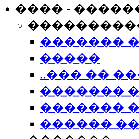
���� - �����
���������
������� 
�����
..��� �� ��
������� 
������� �
������ �