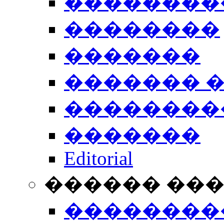
��������
��������
�������
������� 
��������
�������
Editorial
������ ��
��������