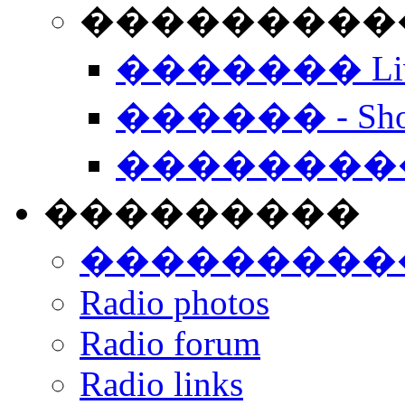
���������� -
������� Live
������ - Sho
��������
���������
���������
Radio photos
Radio forum
Radio links