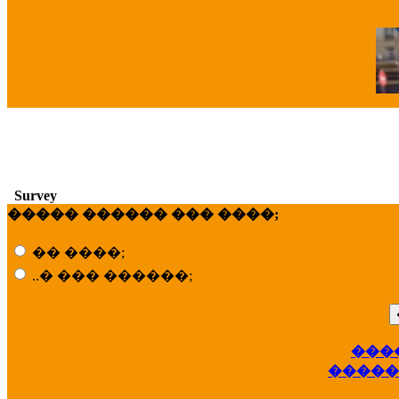
�
Survey
����� ������ ��� ����;
�� ����;
..� ��� ������;
���
��
�����