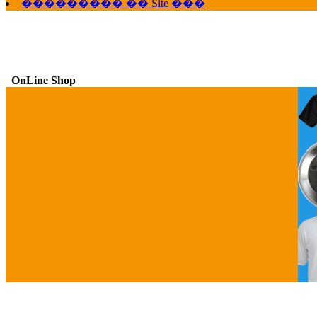
��������� �� Site ���
OnLine Shop
G