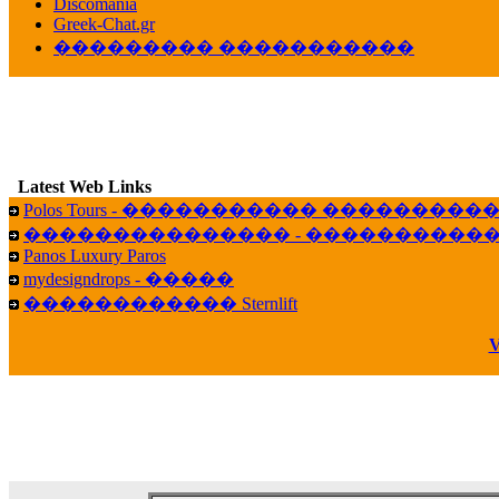
veronica :
[
URL
] ���� ���;
Discomania
10:19
Greek-Chat.gr
��������� �����������
LavantiS :
���� ����� � ������� �����
16:11
veronica :
����� ��� 13 ������.. ��� ��
14:45
LavantiS :
�������� ��� ���� ��������!
B
15:18
Latest Web Links
Galatea :
Efharist&oacute;
Polos Tours - ����������� ��������
03:56
��������������� - �����������
LavantiS :
that's great news! ����� �� ������!
Panos Luxury Paros
14:35
mydesigndrops - �����
Galatea :
�� ����� ���� ������ ��� �������
������������ Sternlift
21:35
veronica :
Kalo 3hmero paidia se olous!
V
21:59
LavantiS :
�������� - ������ ������ , 4,
08:08
Dimitris_P :
fou fou 1 2
18:59
echo :
��� ��� �������! �� �� ���� �