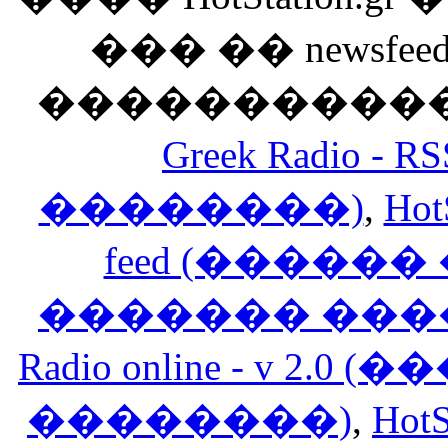
��� �� newsfeed
������������
Greek Radio 
��������)
,
Hot
feed (�����
������� ���
Radio online - v 
��������)
,
HotS