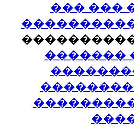
��� ���
�����������
���������
������� 
�������
��������
����������
���