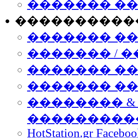
������� �
����������
������� �
������� / �
������� �
������� ��� n
�������� &
���������
HotStation.gr Facebo