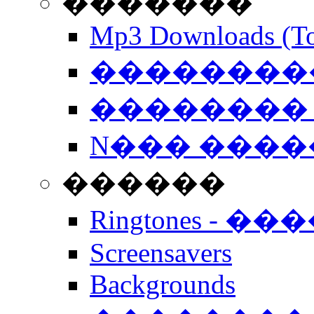
�������
Mp3 Downloads (To
�����������
�������� 
N��� �����
������
Ringtones - ��
Screensavers
Backgrounds