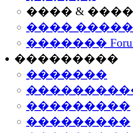
���� & ���
���� ����
������� Foru
���������
�������
����������
���������
���������