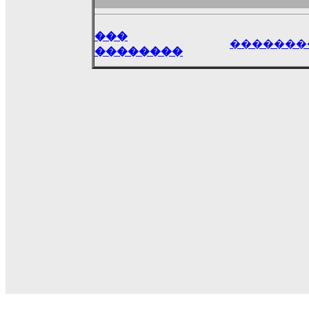
���
�������
��������