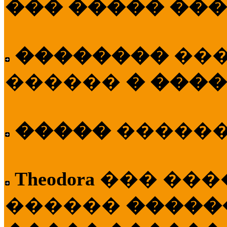
��� ����� ��
��������
��
������
� ����
�����
�����
Theodora
��� ��
������
�����