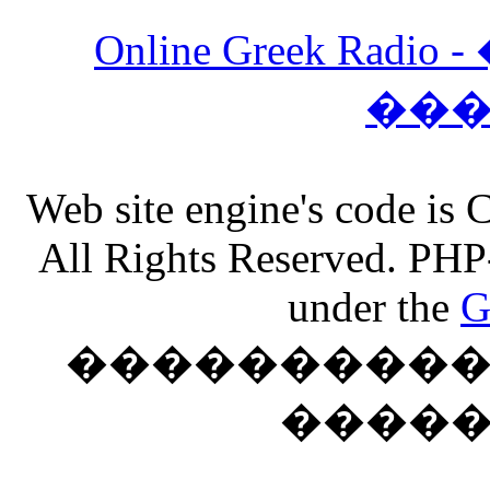
Online Greek Ra
��
Web site engine's code is
All Rights Reserved. PHP
under the
G
���������� �
����