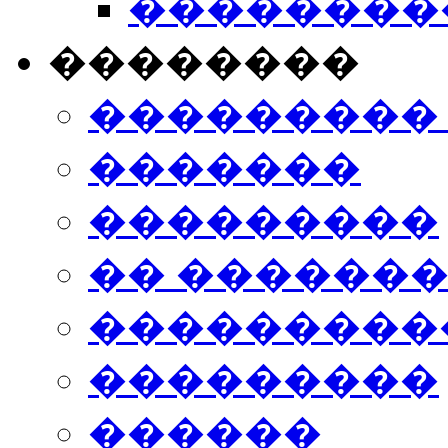
���������
��������
���������
�������
���������
�� ������
���������
���������
������