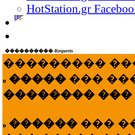
HotStation.gr Faceboo
����������-Requests
��������� ��
�����
��� ��
�������� ���
������
��� �