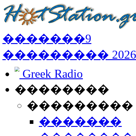
�������
9
���������
202
Greek Radio
��������
���������
�������