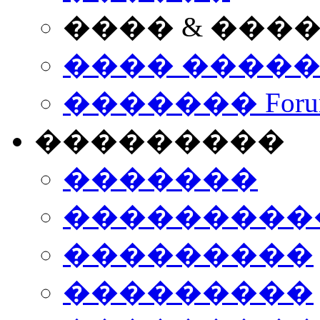
���� & ���
���� ����
������� Foru
���������
�������
����������
���������
���������