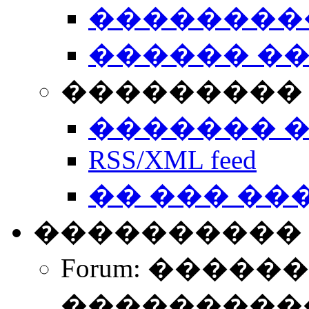
��������
������ �
��������� 
������� 
RSS/XML feed
�� ��� ��
����������
Forum: �����
����������