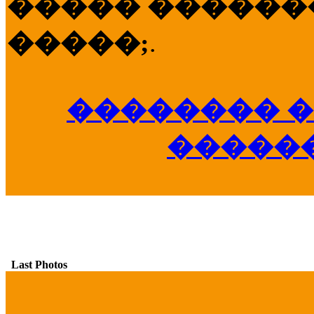
����� �������
�����;
.
�������� �
�����
Last Photos