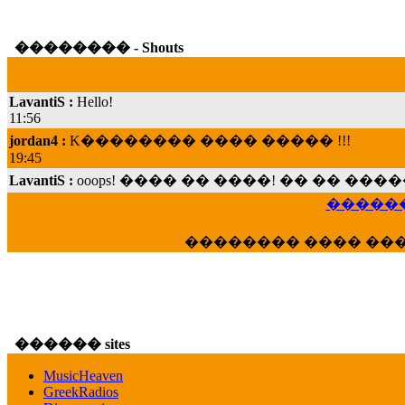
�������� - Shouts
LavantiS :
Hello!
11:56
jordan4 :
K�������� ���� ����� !!!
19:45
LavantiS :
ooops! ���� �� ����! �� �� �
���; ���� ��� ��� �������� ���� �
15:07
������
Dimitris_P :
���� ����� �������� ���� 
21:20
�������� ���� ��
LavantiS :
����� ���� ������� ��� ���
������� �����?" ..............���� �
�������...
16:40
veronica :
E���� 2012 ��� ����� ��� ��
������ sites
������� ��������� ���� ������ 
MusicHeaven
16:39
GreekRadios
veronica :
[
URL
] ���� ���;