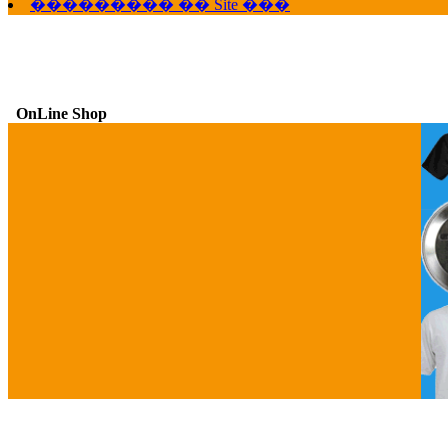
��������� �� Site ���
OnLine Shop
G