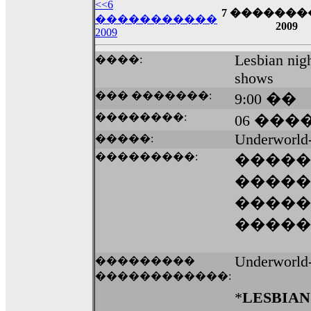
��� ��� ������ '������'...
<<6
7 ������
17:14
�����������
2009
LavantiS :
Echo, ���� �� ������� �� ��
2009
�������������� ��������!
����
Lesbian nigh
����:
������ �� �����.. "������" ��� �������
15:33
shows
echo :
��������� ����, ��������� ��� 
��� �������:
9:00 ��
����� ��������� �� �����������
��������:
06 ����
������! ��� ������ �� �����...
14:16
Underworld
�����:
LavantiS :
������� ���� ���� ������;
���������:
�����
18:01
�����
�����
�����
Underworld-
���������
������������:
*
LESBIAN