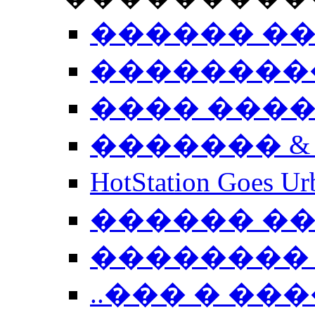
������ �
��������
���� ���
������� &
HotStation Goe
������ �
�������� 
..��� � �