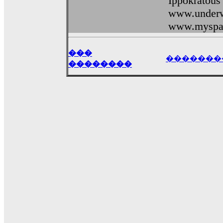
Ippokratous
www.underw
www.myspac
���
�������
��������