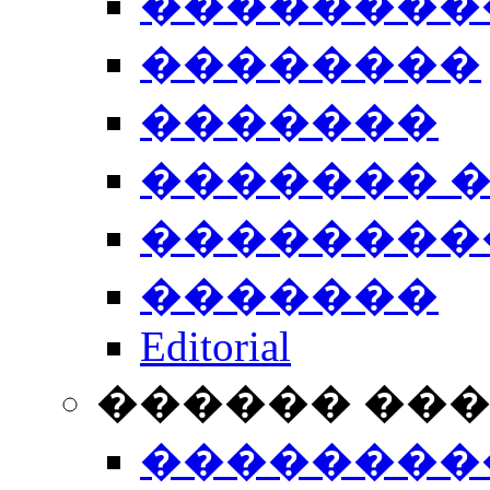
��������
��������
�������
������� 
��������
�������
Editorial
������ ��
��������