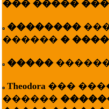
��� ����� ��
��������
��
������
� ����
�����
�����
Theodora
��� ��
������
�����