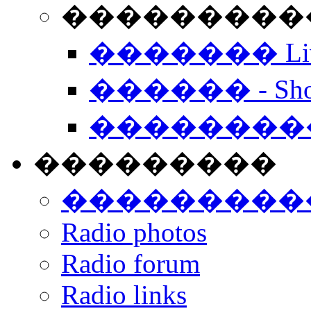
���������� -
������� Live
������ - Sho
��������
���������
���������
Radio photos
Radio forum
Radio links