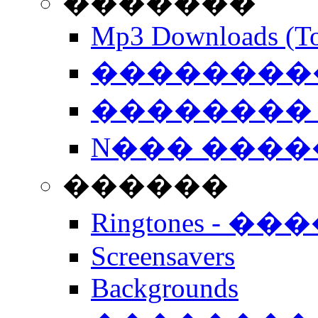
�������
Mp3 Downloads (To
�����������
�������� 
N��� �����
������
Ringtones - ��
Screensavers
Backgrounds