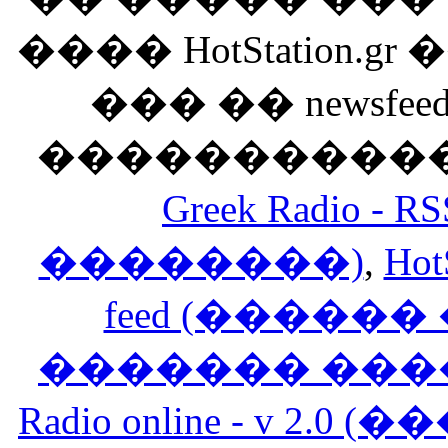
���� HotStation
��� �� newsfeed
������������
Greek Radio 
��������)
,
Hot
feed (�����
������� ���
Radio online - v 