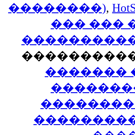
��������)
,
HotS
��� ���
�����������
���������
������� 
�������
��������
����������