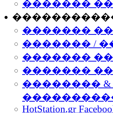
������� �
����������
������� �
������� / �
������� �
������� ��� n
�������� &
���������
HotStation.gr Facebo