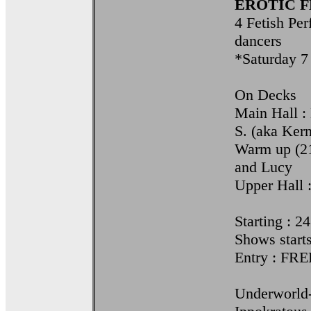
EROTIC F
4 Fetish Per
dancers
*Saturday 7
On Decks
Main Hall :
S. (aka Ker
Warm up (21
and Lucy
Upper Hall 
Starting : 2
Shows starts
Entry : FRE
Underworld