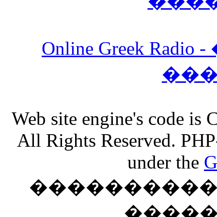
���
Online Greek Ra
��
Web site engine's code is
All Rights Reserved. PHP
under the
G
���������� �
����