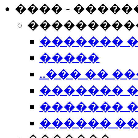
���� - �����
���������
������� 
�����
..��� �� ��
������� 
������� �
������ �