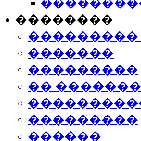
���������
��������
���������
�������
���������
�� ������
���������
���������
������