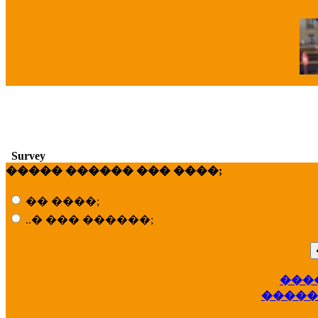
�
Survey
����� ������ ��� ����;
�� ����;
..� ��� ������;
���
��
�����