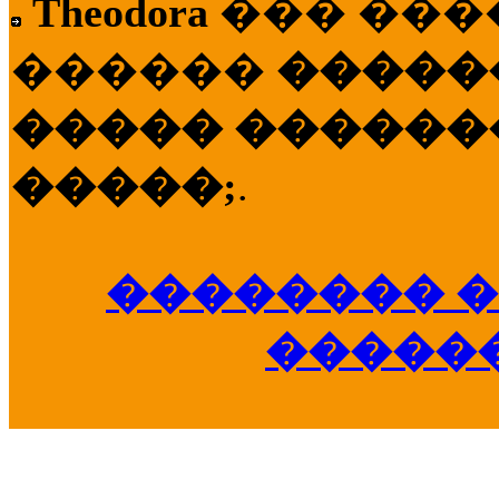
Theodora
��� ��
������
�����
����� �������
�����;
.
�������� �
�����