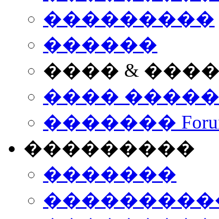
���������
������
���� & ���
���� ����
������� Foru
���������
�������
����������