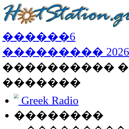
������
6
���������
202
���������� �
�������
Greek Radio
��������