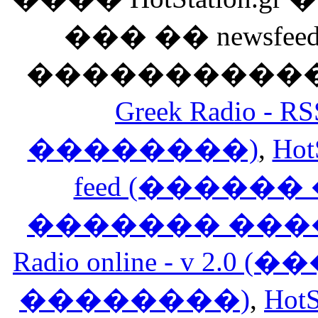
��� �� newsfeed
������������
Greek Radio 
��������)
,
Hot
feed (�����
������� ���
Radio online - v 
��������)
,
HotS