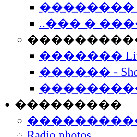
�������� 
..��� � �
���������� -
������� Live
������ - Sho
��������
���������
���������
Radio photos