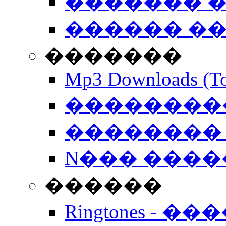
������� �
������ �
�������
Mp3 Downloads (To
�����������
�������� 
N��� �����
������
Ringtones - ��