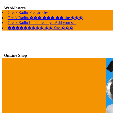
WebMasters
Greek Radio-Free articles
G
Greek Radio-��� ��� �� site ���
Greek Radio Link directory - Add your site
��������� �� Site ���
OnLine Shop