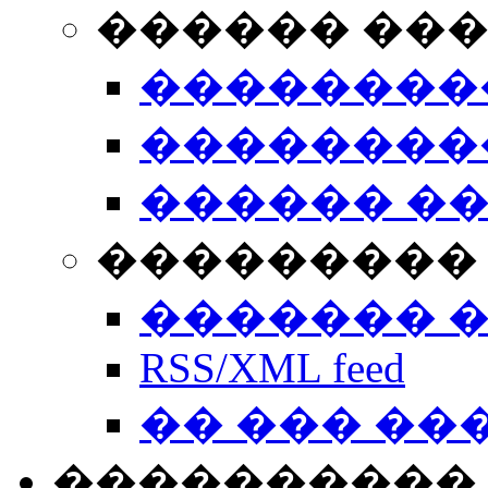
������ ��
��������
��������
������ �
��������� 
������� 
RSS/XML feed
�� ��� ��
����������