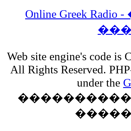
Online Greek Ra
��
Web site engine's code is
All Rights Reserved. PHP
under the
G
���������� �
����