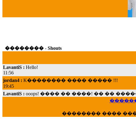
G
�������� - Shouts
LavantiS :
Hello!
11:56
jordan4 :
K�������� ���� ����� !!!
19:45
LavantiS :
ooops! ���� �� ����! �� �� �
���; ���� ��� ��� �������� ���� �
15:07
������
Dimitris_P :
���� ����� �������� ���� 
�������� ���� ��
21:20
LavantiS :
����� ���� ������� ��� ���
������� �����?" ..............���� �
�������...