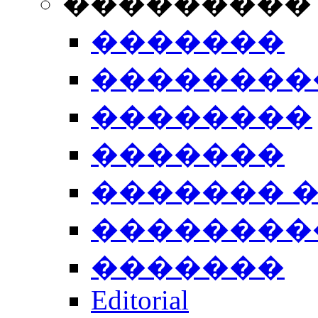
���������
�������
��������
��������
�������
������� 
��������
�������
Editorial