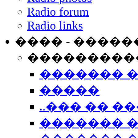
Radio forum
Radio links
���� - �����
���������
������� 
�����
..��� �� ��
������� 