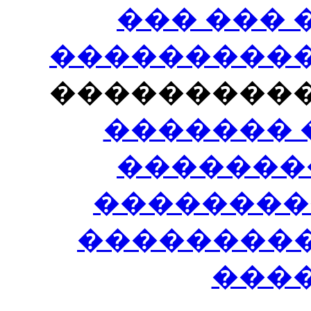
��� ���
�����������
���������
������� 
�������
��������
����������
���