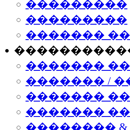
���������
���������
������� �
����������
������� �
������� / �
������� �
������� ��� n
�������� &