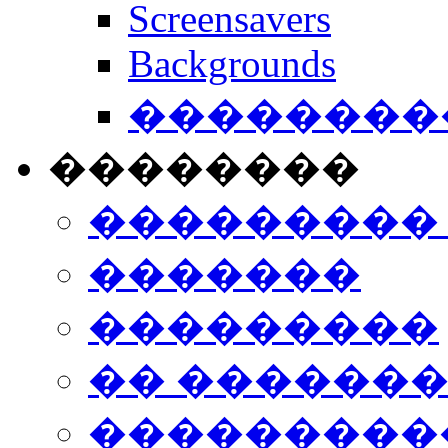
Screensavers
Backgrounds
���������
��������
���������
�������
���������
�� ������
���������