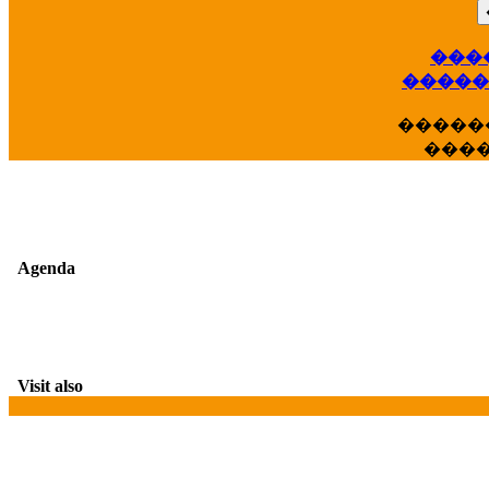
���
��
�����
�����
���
Agenda
Visit also