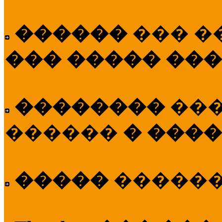
������
��� �
��� ����� ��
��������
��
������
� ����
�����
�����