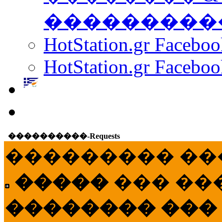
���������
HotStation.gr Facebo
HotStation.gr Faceboo
����������-Requests
��������� ��
�����
��� ��
�������� ���