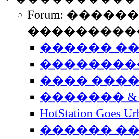
Forum: �����
����������
������ �
��������
���� ���
������� &
HotStation Goe
������ �