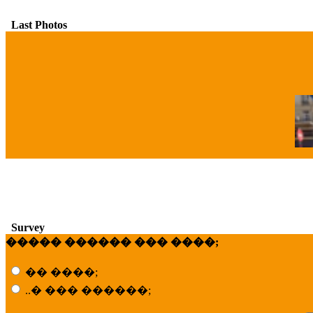
Last Photos
�
Survey
����� ������ ��� ����;
�� ����;
..� ��� ������;