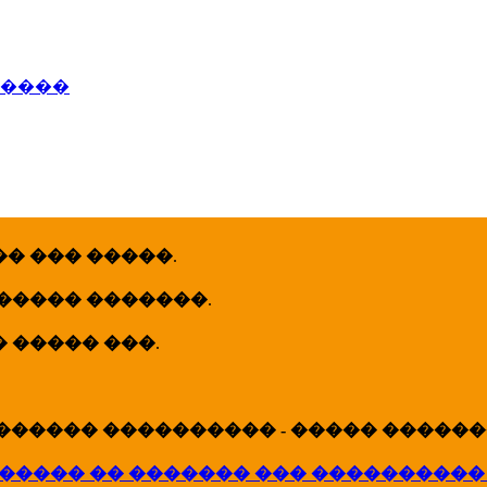
�����
� ��� �����
.
 ����� �������
.
� ����� ���
.
������ ���������� - ����� �������
����� �� ������� ��� ����������