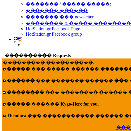
������� / ����� �����;
������� ������
������� ��� newsletter
�������� & ����� �������
HotStation.gr Facebook Page
HotStation.gr Facebook group
����������-Requests
��������� ����������:
�����
��� ����� ������
�������
������
��� ������� ������
���
��������
��� �������� ������
�����
������
Kygo-Here for you
.
Theodora
��� ����������� ������
�
���