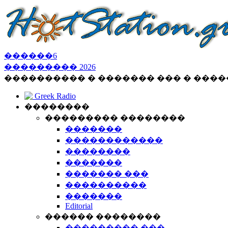
������
6
���������
2026
���������� � ������� ��� � ���
Greek Radio
��������
��������� ��������
�������
������������
��������
�������
������� ���
����������
�������
Editorial
������ ��������
��������� ���