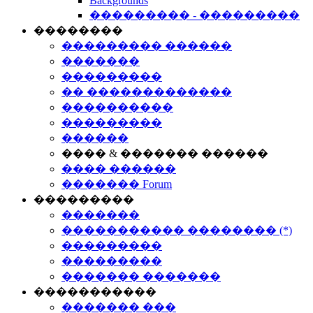
Backgrounds
��������� - ���������
��������
��������� ������
�������
���������
�� �������������
����������
���������
������
���� & ������� ������
���� ������
������� Forum
���������
�������
����������� �������� (*)
���������
���������
������� �������
�����������
������� ���