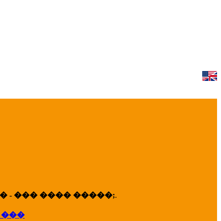
 - ��� ���� �����;
.
 ���