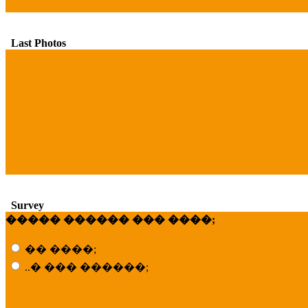
Last Photos
Survey
����� ������ ��� ����;
�� ����;
..� ��� ������;