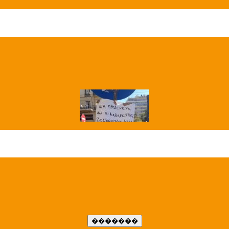
��� ����
�����..