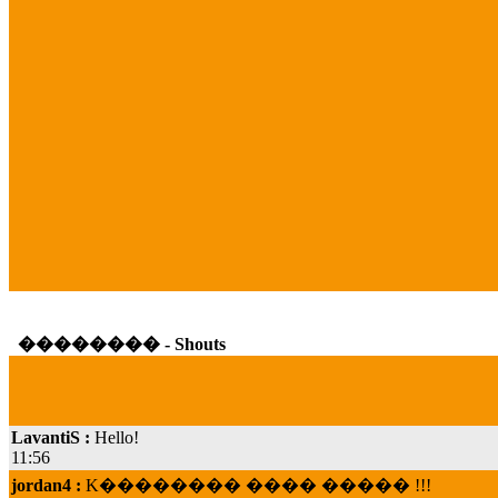
�������� - Shouts
LavantiS :
Hello!
11:56
jordan4 :
K�������� ���� ����� !!!
19:45