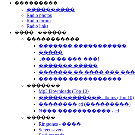
���������
����������
Radio photos
Radio forum
Radio links
���� - ������
�����������
������� �����������
�����
..��� �� ��� ���!
������� �����
������� �� ���� ��� ��
������ �����������
�������
Mp3 Downloads (Top 10)
������������� albums (Top 10)
�������� cd (���������)
N��� ����������� / cd
������
Ringtones - ����
Screensavers