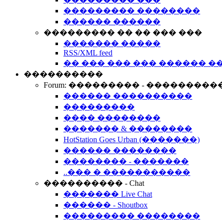
��������� ��������
������ ������
��������� �� �� ��� ���
������� �����
RSS/XML feed
�� ��� ��� ��� ������ �
����������
Forum: ��������� - ���������
������ ����������
���������
���� ��������
������� & ��������
HotStation Goes Urban (�������)
������ ��������
�������� - �������
..��� � �����������
���������� - Chat
������� Live Chat
������ - Shoutbox
��������� ��������