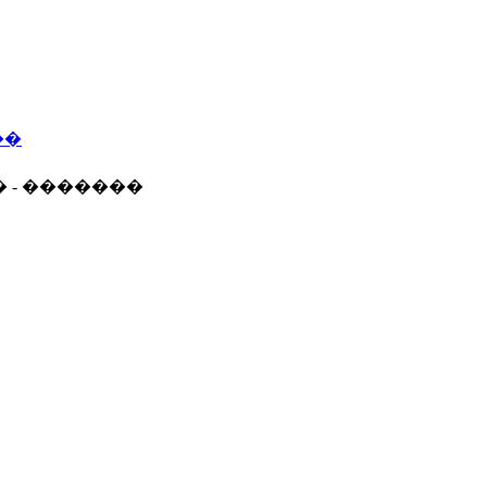
��
� - �������