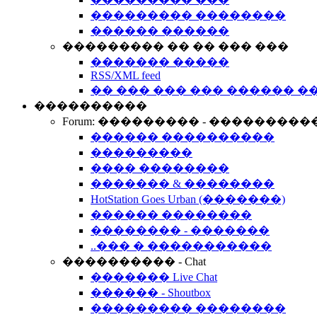
��������� ��������
������ ������
��������� �� �� ��� ���
������� �����
RSS/XML feed
�� ��� ��� ��� ������ �
����������
Forum: ��������� - ���������
������ ����������
���������
���� ��������
������� & ��������
HotStation Goes Urban (�������)
������ ��������
�������� - �������
..��� � �����������
���������� - Chat
������� Live Chat
������ - Shoutbox
��������� ��������