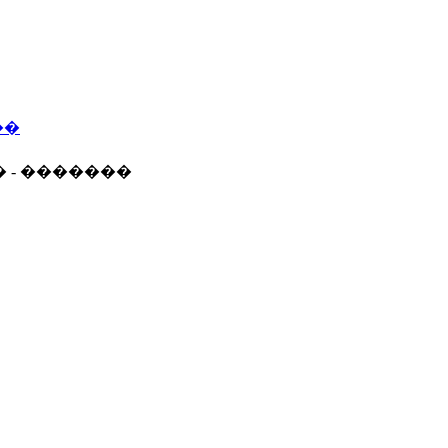
��
� - �������