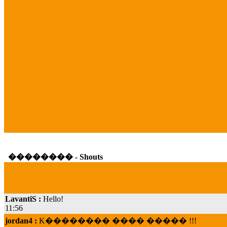
�������� - Shouts
LavantiS :
Hello!
11:56
jordan4 :
K�������� ���� ����� !!!
19:45