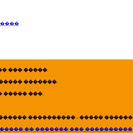
�����
� ��� �����
.
 ����� �������
.
� ����� ���
.
������ ���������� - ����� �������
����� �� ������� ��� ����������