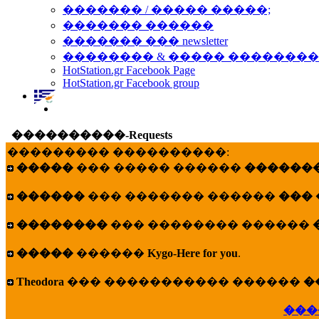
������� / ����� �����;
������� ������
������� ��� newsletter
�������� & ����� �������
HotStation.gr Facebook Page
HotStation.gr Facebook group
����������-Requests
��������� ����������:
�����
��� ����� ������
�������
������
��� ������� ������
���
��������
��� �������� ������
�����
������
Kygo-Here for you
.
Theodora
��� ����������� ������
�
���