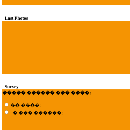
Last Photos
Survey
����� ������ ��� ����;
�� ����;
..� ��� ������;