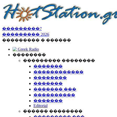
���������
7
���������
2026
��������� � ������
Greek Radio
��������
��������� ��������
�������
������������
��������
�������
������� ���
����������
�������
Editorial
������ ��������
��������� ���