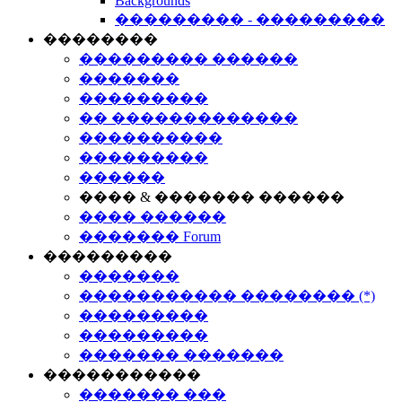
Backgrounds
��������� - ���������
��������
��������� ������
�������
���������
�� �������������
����������
���������
������
���� & ������� ������
���� ������
������� Forum
���������
�������
����������� �������� (*)
���������
���������
������� �������
�����������
������� ���