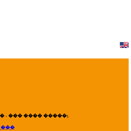
 - ��� ���� �����;
.
 ���