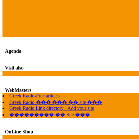
Agenda
Visit also
WebMasters
Greek Radio-Free articles
Greek Radio-��� ��� �� site ���
Greek Radio Link directory - Add your site
��������� �� Site ���
OnLine Shop