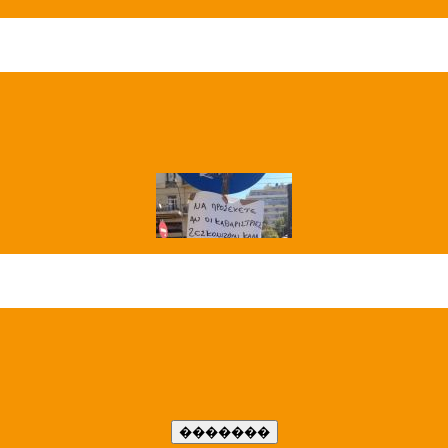
��� ����
�����..