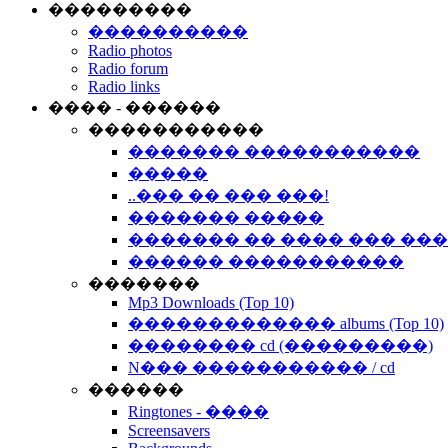
���������
����������
Radio photos
Radio forum
Radio links
���� - ������
�����������
������� �����������
�����
..��� �� ��� ���!
������� �����
������� �� ���� ��� ��
������ �����������
�������
Mp3 Downloads (Top 10)
������������� albums (Top 10)
�������� cd (���������)
N��� ����������� / cd
������
Ringtones - ����
Screensavers