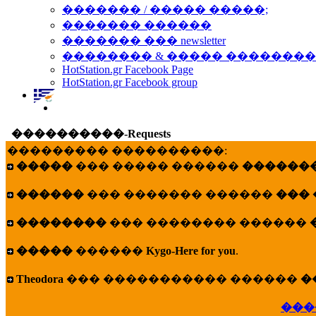
������� / ����� �����;
������� ������
������� ��� newsletter
�������� & ����� �������
HotStation.gr Facebook Page
HotStation.gr Facebook group
����������-Requests
��������� ����������:
�����
��� ����� ������
�������
������
��� ������� ������
���
��������
��� �������� ������
�����
������
Kygo-Here for you
.
Theodora
��� ����������� ������
�
���