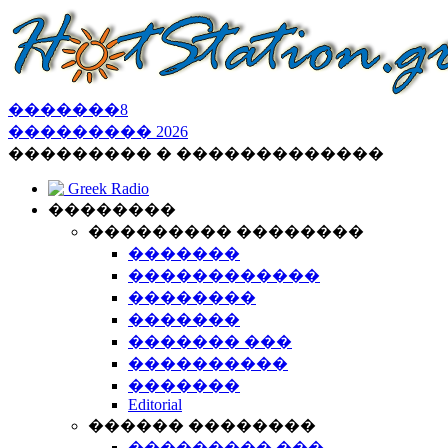
�������
8
���������
2026
��������� � �������������
Greek Radio
��������
��������� ��������
�������
������������
��������
�������
������� ���
����������
�������
Editorial
������ ��������
��������� ���