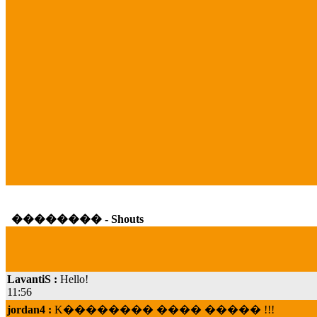
�������� - Shouts
LavantiS :
Hello!
11:56
jordan4 :
K�������� ���� ����� !!!
19:45