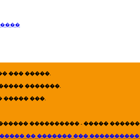
�����
� ��� �����
.
 ����� �������
.
� ����� ���
.
������ ���������� - ����� �������
����� �� ������� ��� ����������