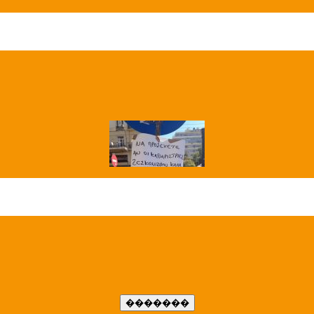
��� ����
�����..