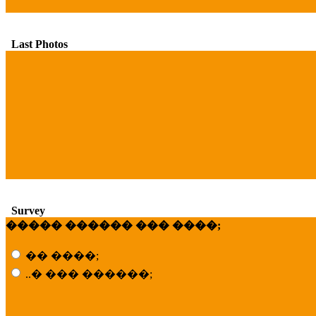
Last Photos
Survey
����� ������ ��� ����;
�� ����;
..� ��� ������;