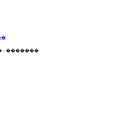
��
� - �������