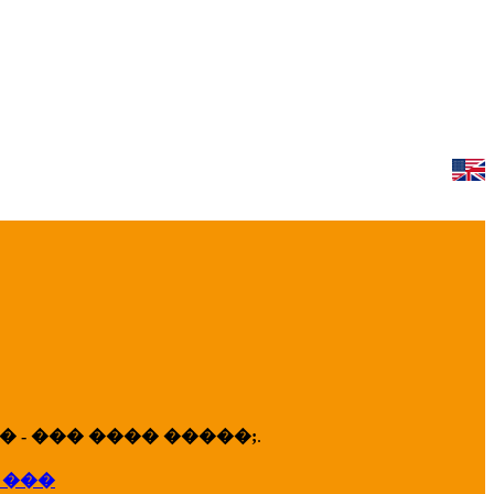
 - ��� ���� �����;
.
 ���