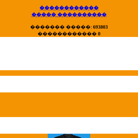
������������
����� ����������
X�����
������� �����:
693803
����� HotStat
������������
0
...
Homeland