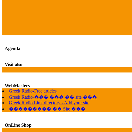
Agenda
Visit also
WebMasters
Greek Radio-Free articles
Greek Radio-��� ��� �� site ���
Greek Radio Link directory - Add your site
��������� �� Site ���
OnLine Shop