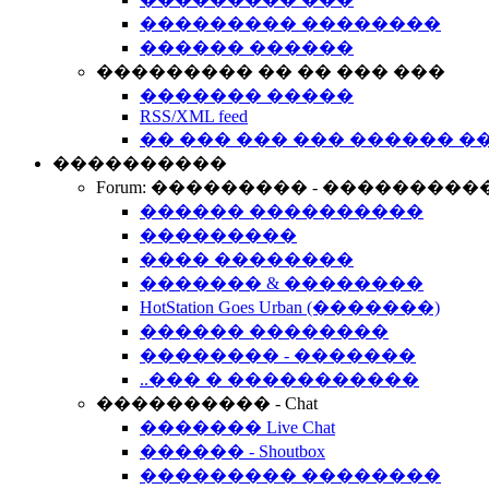
��������� ��������
������ ������
��������� �� �� ��� ���
������� �����
RSS/XML feed
�� ��� ��� ��� ������ �
����������
Forum: ��������� - ���������
������ ����������
���������
���� ��������
������� & ��������
HotStation Goes Urban (�������)
������ ��������
�������� - �������
..��� � �����������
���������� - Chat
������� Live Chat
������ - Shoutbox
��������� ��������