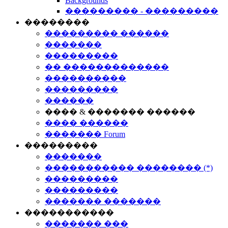
Backgrounds
��������� - ���������
��������
��������� ������
�������
���������
�� �������������
����������
���������
������
���� & ������� ������
���� ������
������� Forum
���������
�������
����������� �������� (*)
���������
���������
������� �������
�����������
������� ���