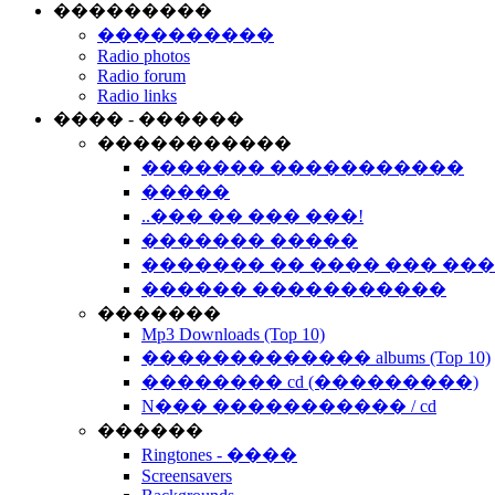
���������
����������
Radio photos
Radio forum
Radio links
���� - ������
�����������
������� �����������
�����
..��� �� ��� ���!
������� �����
������� �� ���� ��� ��
������ �����������
�������
Mp3 Downloads (Top 10)
������������� albums (Top 10)
�������� cd (���������)
N��� ����������� / cd
������
Ringtones - ����
Screensavers