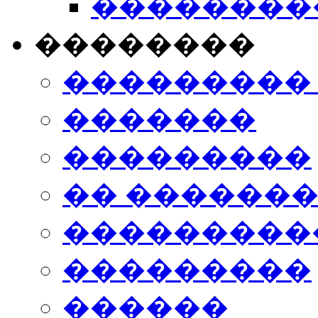
���������
��������
���������
�������
���������
�� ������
���������
���������
������