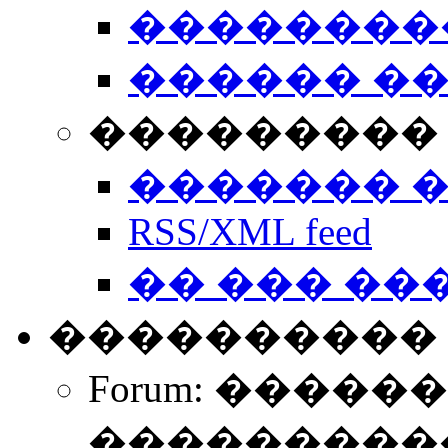
��������
������ �
��������� 
������� 
RSS/XML feed
�� ��� ��
����������
Forum: �����
����������