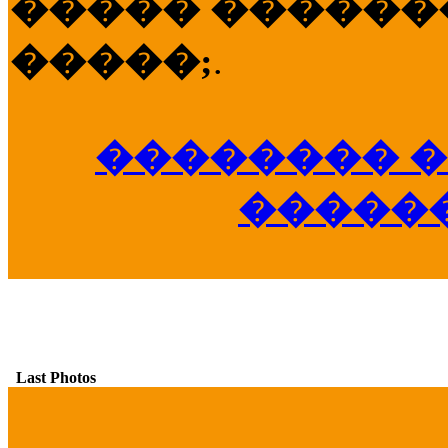
����� �������
�����;
.
�������� �
�����
Last Photos