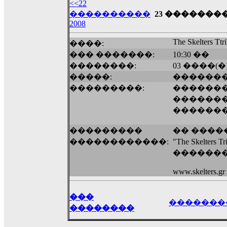
��� ��� ������ '������'...
<<22
17:14
����������
23 ��������
2008
LavantiS :
Echo, ���� �� ������� �� ��
�������������� ��������!
����
The Skelters Ttr
����:
������ �� �����.. "������" ��� �������
��� �������:
10:30 ��
15:33
��������:
03 ����(�
echo :
��������� ����, ��������� ��� 
�����:
������
����� ��������� �� �����������
���������:
������
������! ��� ������ �� �����...
�������
14:16
������
LavantiS :
������� ���� ���� ������;
18:01
���������
�� ����
������������:
"The Skelters T
�������
www.skelters.gr
���
�������
��������