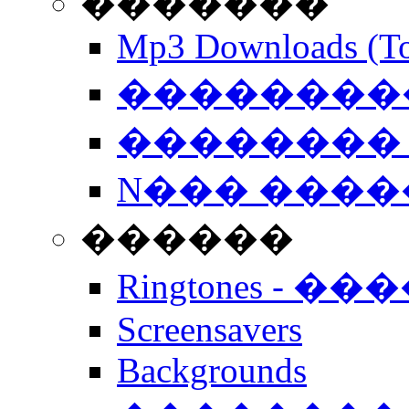
�������
Mp3 Downloads (To
�����������
�������� 
N��� �����
������
Ringtones - ��
Screensavers
Backgrounds