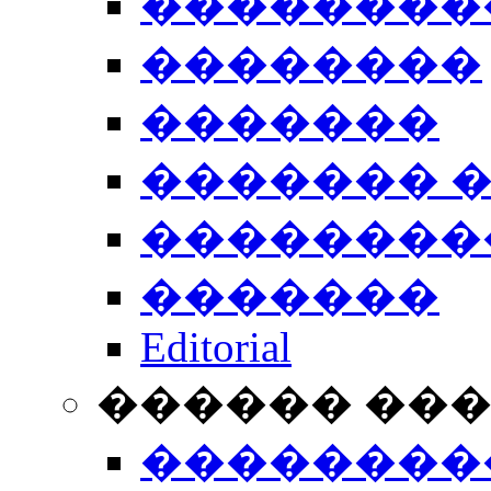
��������
��������
�������
������� 
��������
�������
Editorial
������ ��
��������