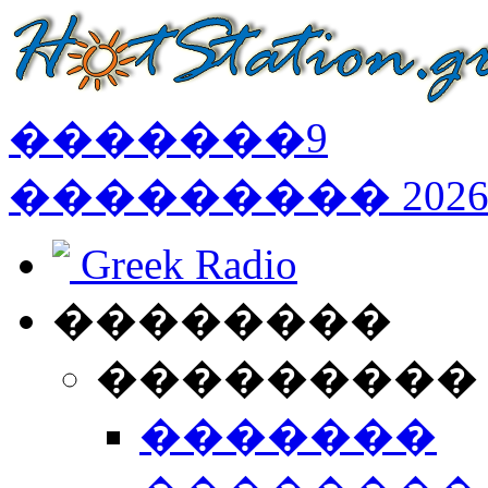
�������
9
���������
202
Greek Radio
��������
���������
�������