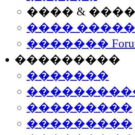
���� & ���
���� ����
������� Foru
���������
�������
����������
���������
���������