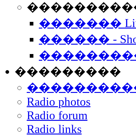
���������� -
������� Live
������ - Sho
��������
���������
���������
Radio photos
Radio forum
Radio links