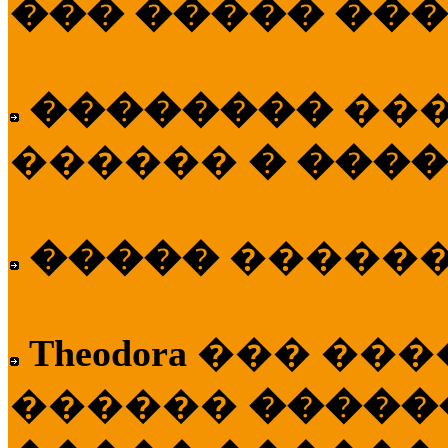
��� ����� ��
��������
��
������
� ����
�����
�����
Theodora
��� ��
������
�����