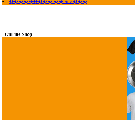
��������� �� Site ���
OnLine Shop
G