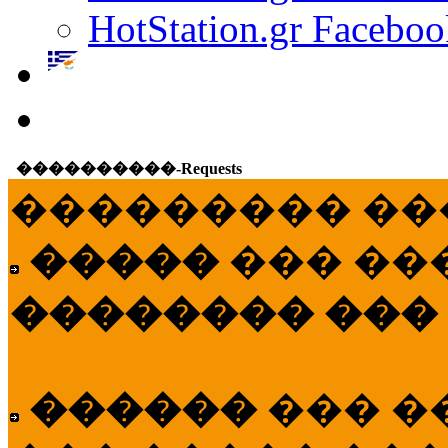
HotStation.gr Faceboo
����������-Requests
��������� ��
�����
��� ��
�������� ���
������
��� �