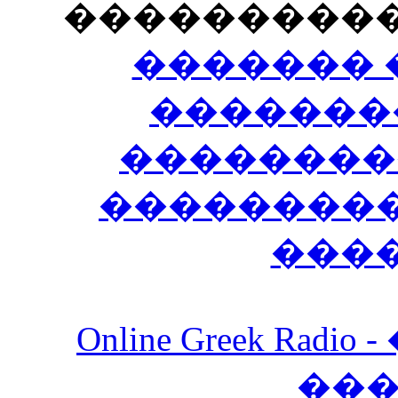
���������
������� 
�������
��������
����������
���
Online Greek Ra
��