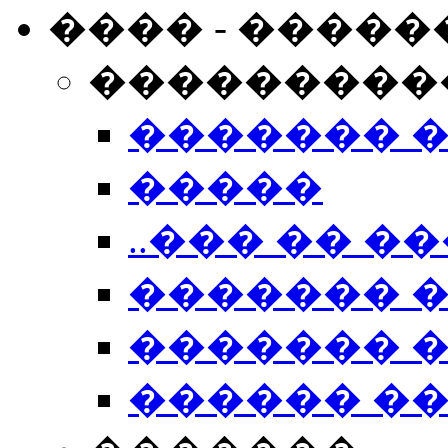
���� - �����
���������
������� 
�����
..��� �� ��
������� 
������� �
������ �