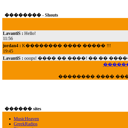
�������� - Shouts
LavantiS :
Hello!
11:56
jordan4 :
K�������� ���� ����� !!!
19:45
LavantiS :
ooops! ���� �� ����! �� �� �
���; ���� ��� ��� �������� ���� �
������
15:07
Dimitris_P :
���� ����� �������� ���� 
�������� ���� ��
21:20
LavantiS :
����� ���� ������� ��� ���
������� �����?" ..............���� �
�������...
16:40
������ sites
veronica :
E���� 2012 ��� ����� ��� ��
������� ��������� ���� ������ 
MusicHeaven
16:39
GreekRadios