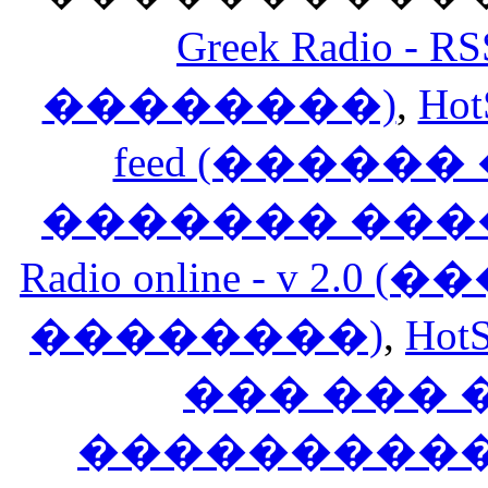
Greek Radio 
��������)
,
Hot
feed (�����
������� ���
Radio online - v 
��������)
,
HotS
��� ���
�����������