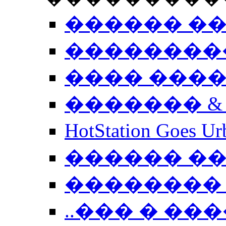
������ �
��������
���� ���
������� &
HotStation Goe
������ �
�������� 
..��� � �