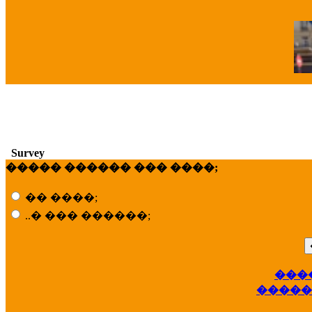
�
Survey
����� ������ ��� ����;
�� ����;
..� ��� ������;
���
��
�����