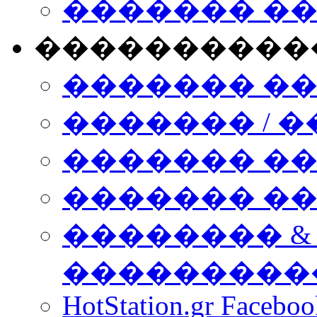
������� �
����������
������� �
������� / �
������� �
������� ��� n
�������� &
���������
HotStation.gr Facebo