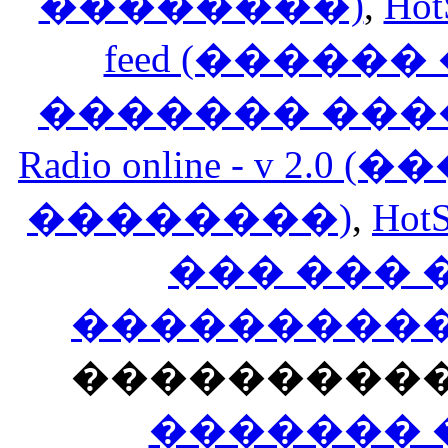
��������)
,
Hot
feed (�����
������� ���
Radio online - v 
��������)
,
HotS
��� ���
�����������
���������
������� 