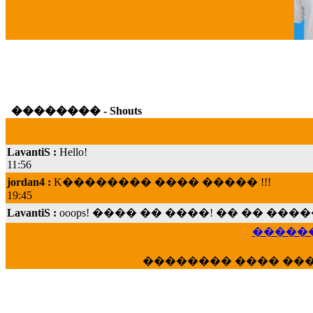
G
�������� - Shouts
LavantiS :
Hello!
11:56
jordan4 :
K�������� ���� ����� !!!
19:45
LavantiS :
ooops! ���� �� ����! �� �� �
���; ���� ��� ��� �������� ���� �
15:07
������
Dimitris_P :
���� ����� �������� ���� 
21:20
�������� ���� ��
LavantiS :
����� ���� ������� ��� ���
������� �����?" ..............���� �
�������...