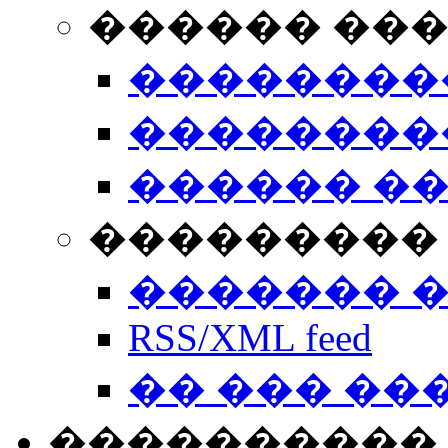
������ ��
��������
��������
������ �
��������� 
������� 
RSS/XML feed
�� ��� ��
����������