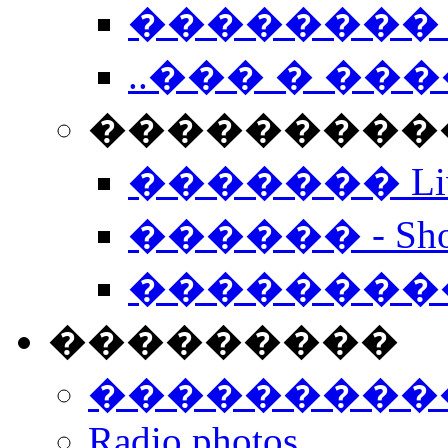
�������� 
..��� � �
���������� -
������� Live
������ - Sho
��������
���������
���������
Radio photos