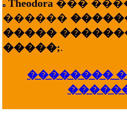
Theodora
��� ��
������
�����
����� �������
�����;
.
�������� �
�����