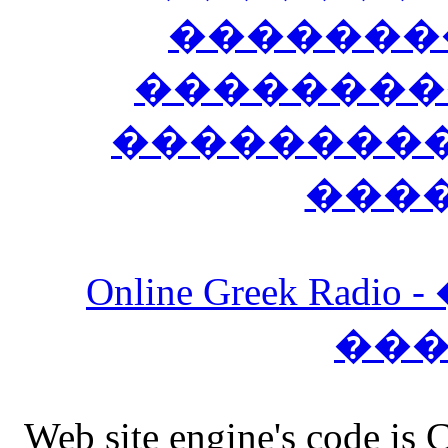
�������
��������
����������
���
Online Greek Ra
��
Web site engine's code is