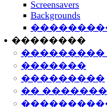
Screensavers
Backgrounds
���������
��������
���������
�������
���������
�� ������
���������