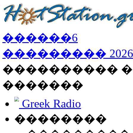
������
6
���������
202
���������� �
�������
Greek Radio
��������