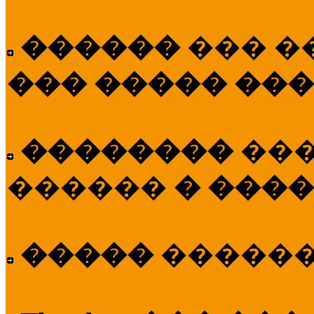
������
��� �
��� ����� ��
��������
��
������
� ����
�����
�����