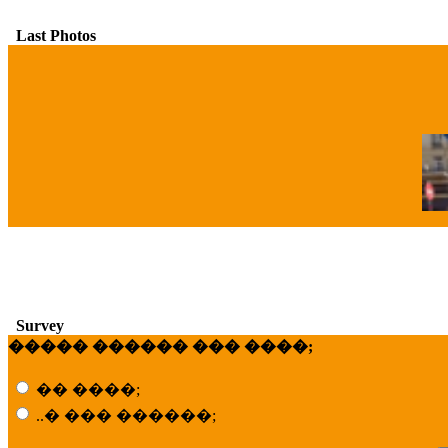
Last Photos
�
Survey
����� ������ ��� ����;
�� ����;
..� ��� ������;