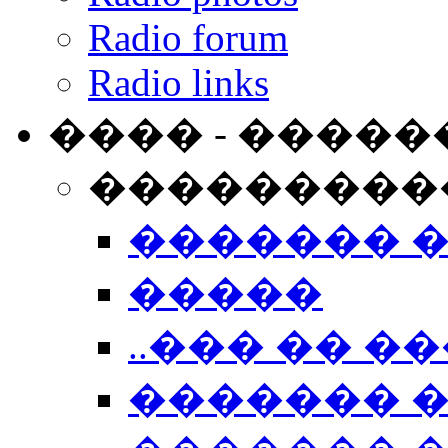
Radio forum
Radio links
���� - �����
���������
������� 
�����
..��� �� ��
������� 