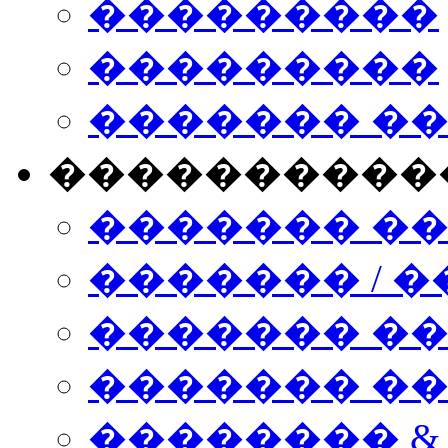
���������
���������
������� �
����������
������� �
������� / �
������� �
������� ��� n
�������� &