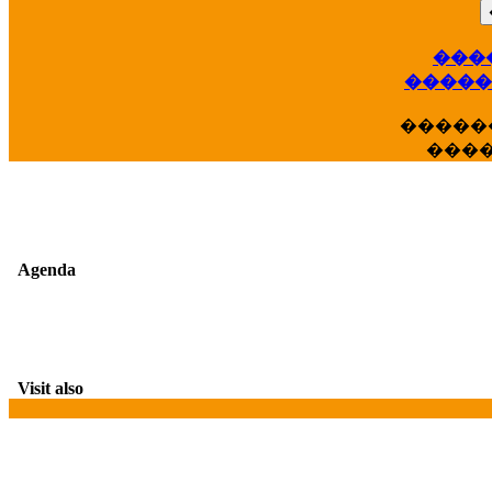
���
��
�����
�����
���
Agenda
Visit also