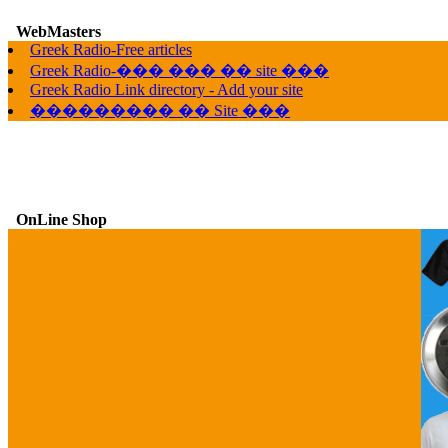
WebMasters
Greek Radio-Free articles
G
Greek Radio-��� ��� �� site ���
Greek Radio Link directory - Add your site
��������� �� Site ���
OnLine Shop