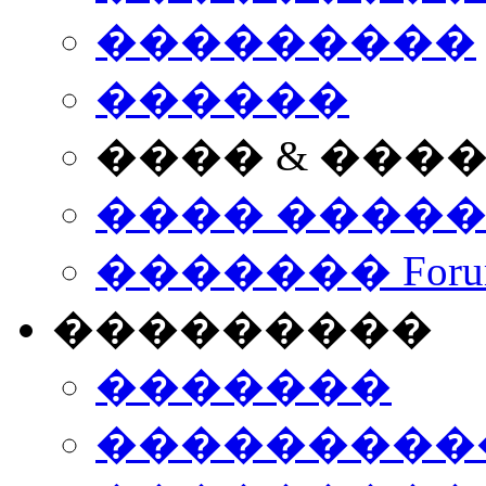
���������
������
���� & ���
���� ����
������� Foru
���������
�������
����������