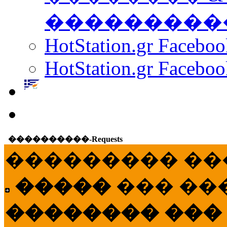
���������
HotStation.gr Facebo
HotStation.gr Faceboo
����������-Requests
��������� ��
�����
��� ��
�������� ���