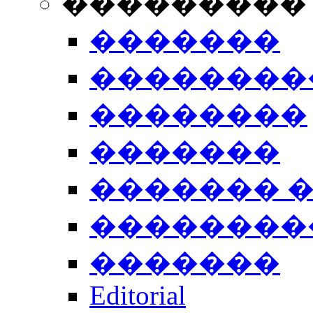
���������
�������
��������
��������
�������
������� 
��������
�������
Editorial