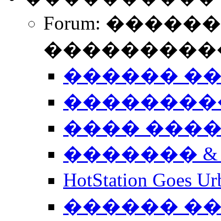
Forum: �����
����������
������ �
��������
���� ���
������� &
HotStation Goe
������ �