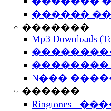
������� �
������ �
�������
Mp3 Downloads (To
�����������
�������� 
N��� �����
������
Ringtones - ��