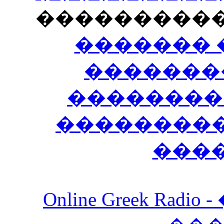
���������
������� 
�������
��������
����������
���
Online Greek Ra