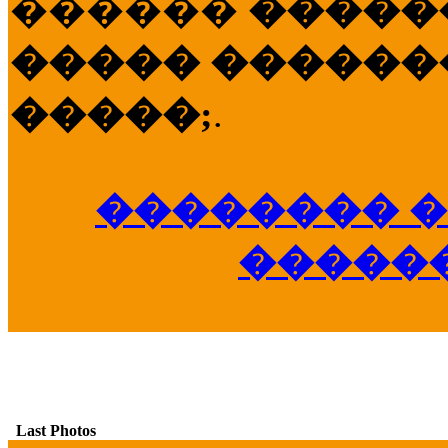
������
�����
����� �������
�����;
.
�������� �
�����
Last Photos