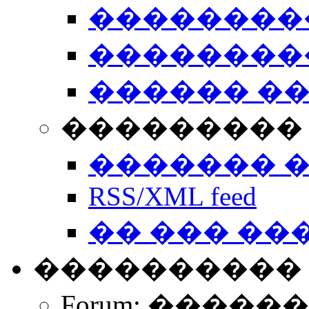
��������
��������
������ �
��������� 
������� 
RSS/XML feed
�� ��� ��
����������
Forum: �����