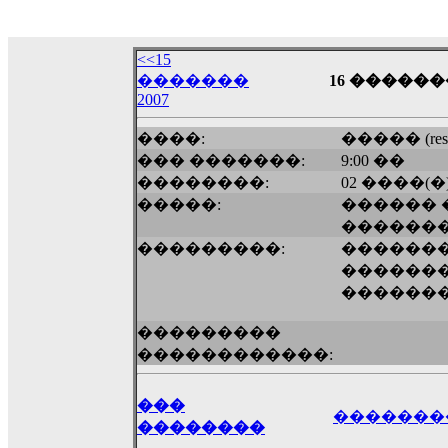
18:59
echo :
��� ��� �������! �� �� ���� �
��� ��� ������ '������'...
<<15
17:14
�������
16 �������
2007
LavantiS :
Echo, ���� �� ������� �� ��
�������������� ��������!
����
����:
����� (restar
������ �� �����.. "������" ��� �������
��� �������:
9:00 ��
15:33
��������:
02 ����(�
echo :
��������� ����, ��������� ��� 
�����:
������ 
����� ��������� �� �����������
������
������! ��� ������ �� �����...
���������:
������
14:16
�������
LavantiS :
������� ���� ���� ������;
������
18:01
���������
������������:
���
�������
��������