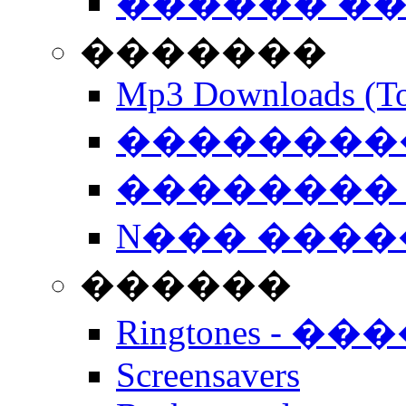
������ �
�������
Mp3 Downloads (To
�����������
�������� 
N��� �����
������
Ringtones - ��
Screensavers