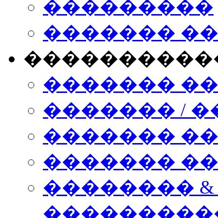
���������
������� �
����������
������� �
������� / �
������� �
������� ��� n
�������� &
���������