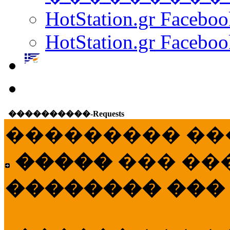
HotStation.gr Facebo
HotStation.gr Faceboo
����������-Requests
��������� ��
�����
��� ��
�������� ���