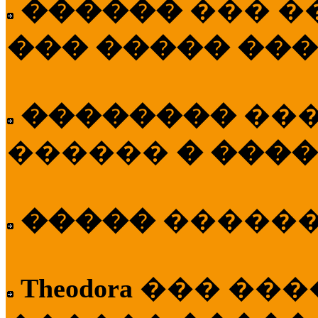
������
��� �
��� ����� ��
��������
��
������
� ����
�����
�����
Theodora
��� ��