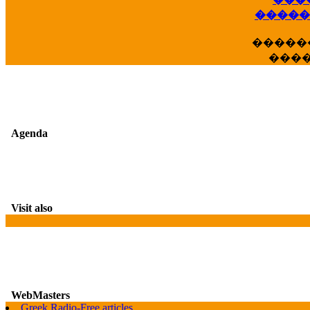
��
�����
�����
���
Agenda
Visit also
WebMasters
Greek Radio-Free articles
G