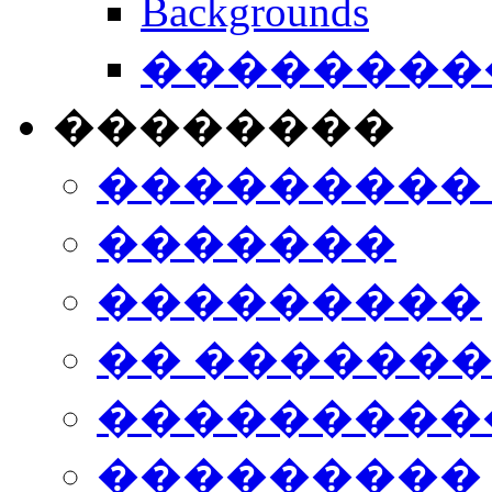
Backgrounds
���������
��������
���������
�������
���������
�� ������
���������
���������