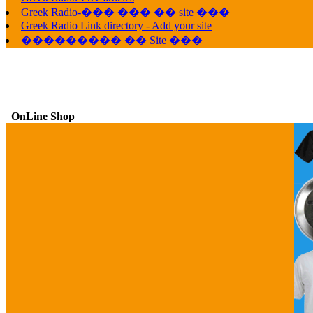
Greek Radio-��� ��� �� site ���
Greek Radio Link directory - Add your site
��������� �� Site ���
OnLine Shop
G