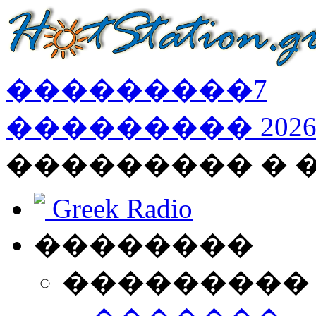
���������
7
���������
202
��������� � 
Greek Radio
��������
���������