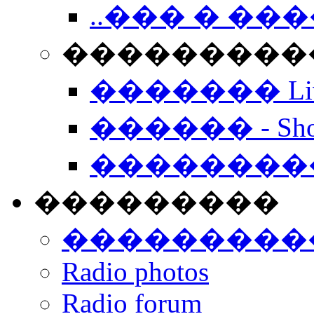
..��� � �
���������� -
������� Live
������ - Sho
��������
���������
���������
Radio photos
Radio forum