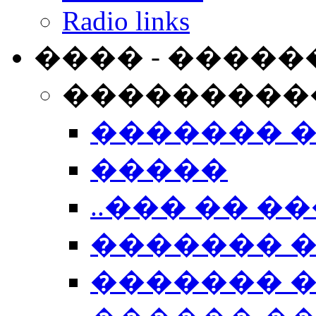
Radio links
���� - �����
���������
������� 
�����
..��� �� ��
������� 
������� �