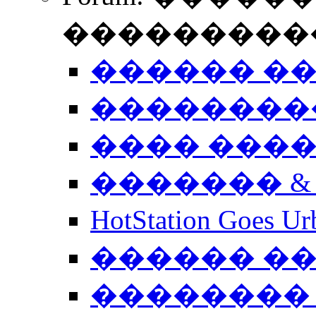
����������
������ �
��������
���� ���
������� &
HotStation Goe
������ �
�������� 