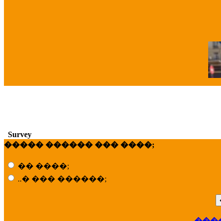
�
Survey
����� ������ ��� ����;
�� ����;
..� ��� ������;
���