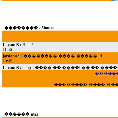
�������� - Shouts
LavantiS :
Hello!
11:56
jordan4 :
K�������� ���� ����� !!!
19:45
LavantiS :
ooops! ���� �� ����! �� �� �
���; ���� ��� ��� �������� ���� �
������
15:07
Dimitris_P :
���� ����� �������� ���� 
�������� ���� ��
21:20
LavantiS :
����� ���� ������� ��� ���
������� �����?" ..............���� �
�������...
16:40
������ sites
veronica :
E���� 2012 ��� ����� ��� ��