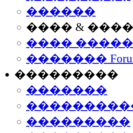
������
���� & ���
���� ����
������� Foru
���������
�������
����������
���������