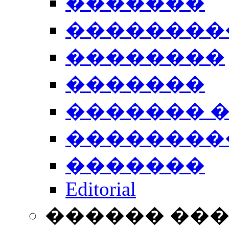
�������
��������
��������
�������
������� 
��������
�������
Editorial
������ ��