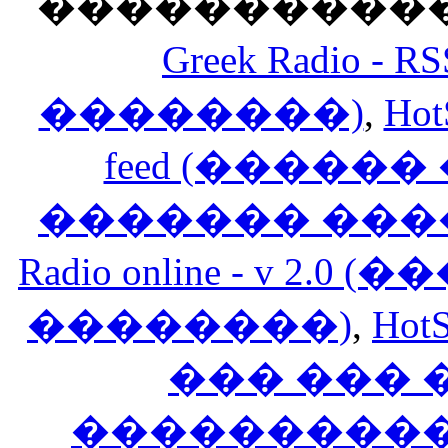
������������
Greek Radio 
��������)
,
Hot
feed (�����
������� ���
Radio online - v 
��������)
,
HotS
��� ���
�����������