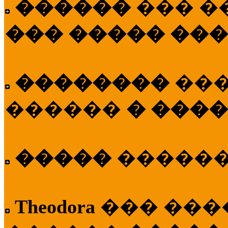
������
��� �
��� ����� ��
��������
��
������
� ����
�����
�����
Theodora
��� ��