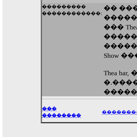
���������
�� ���
������������:
������� 
��� Th
�����
������ 
Show ��
Thea ba
�.���
�����
���
�������
��������