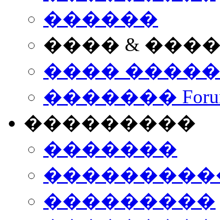
������
���� & ���
���� ����
������� Foru
���������
�������
����������
���������