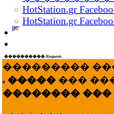
HotStation.gr Facebo
HotStation.gr Faceboo
����������-Requests
��������� ��
�����
��� ��
�������� ���