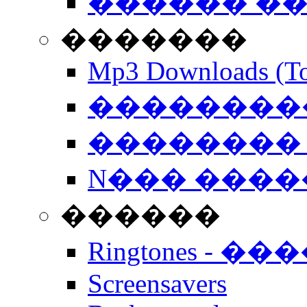
������ �
�������
Mp3 Downloads (To
�����������
�������� 
N��� �����
������
Ringtones - ��
Screensavers