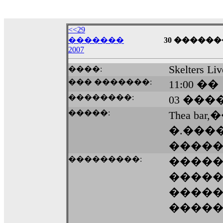
18:59
echo :
��� ��� �������! �� �� ���� �
��� ��� ������ '������'...
<<29
17:14
�������
30 �������
LavantiS :
Echo, ���� �� ������� �� ��
2007
�������������� ��������!
����
Skelters Liv
����:
������ �� �����.. "������" ��� �������
15:33
��� �������:
11:00 ��
echo :
��������� ����, ��������� ��� 
��������:
03 ����
����� ��������� �� �����������
�����:
Thea ba
������! ��� ������ �� �����...
14:16
�.���
LavantiS :
������� ���� ���� ������;
�����
18:01
���������:
����
�����
����
����