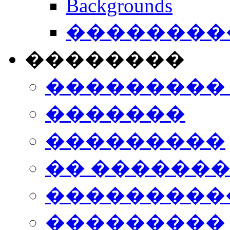
Backgrounds
���������
��������
���������
�������
���������
�� ������
���������
���������