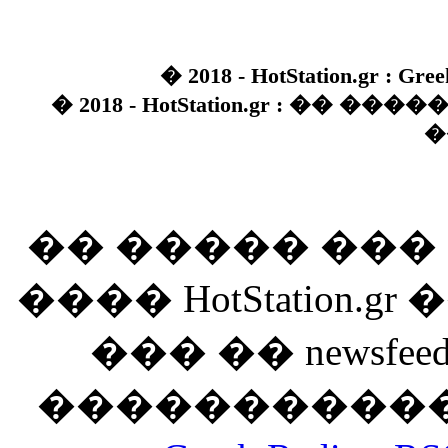
� 2018 - HotStation.gr : Gree
� 2018 - HotStation.gr : �� 
�
�� ����� ��
���� HotStation
��� �� newsfeed
������������