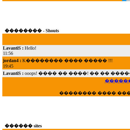
�������� - Shouts
LavantiS :
Hello!
11:56
jordan4 :
K�������� ���� ����� !!!
19:45
LavantiS :
ooops! ���� �� ����! �� �� �
���; ���� ��� ��� �������� ���� �
15:07
������
Dimitris_P :
���� ����� �������� ���� 
21:20
�������� ���� ��
LavantiS :
����� ���� ������� ��� ���
������� �����?" ..............���� �
�������...
16:40
veronica :
E���� 2012 ��� ����� ��� ��
������ sites