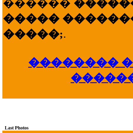
������
�����
����� �������
�����;
.
�������� �
�����
Last Photos