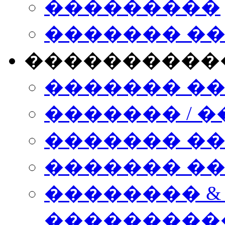
���������
������� �
����������
������� �
������� / �
������� �
������� ��� n
�������� &
���������