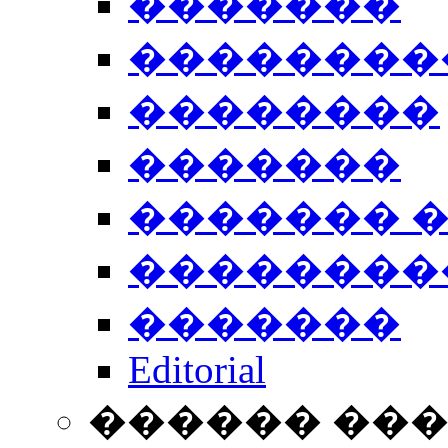
�������
��������
��������
�������
������� 
��������
�������
Editorial
������ ��