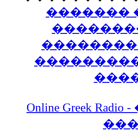
������� 
�������
��������
����������
���
Online Greek Ra
��