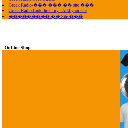
Greek Radio-��� ��� �� site ���
Greek Radio Link directory - Add your site
��������� �� Site ���
OnLine Shop
G