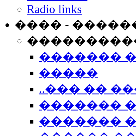
Radio links
���� - �����
���������
������� 
�����
..��� �� ��
������� 
������� �