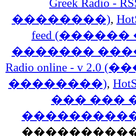
Greek Radio 
��������)
,
Hot
feed (�����
������� ���
Radio online - v 
��������)
,
HotS
��� ���
�����������
���������