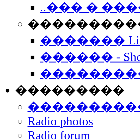
..��� � �
���������� -
������� Live
������ - Sho
��������
���������
���������
Radio photos
Radio forum