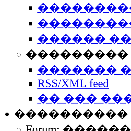
��������
��������
������ �
��������� 
������� 
RSS/XML feed
�� ��� ��
����������
Forum: �����