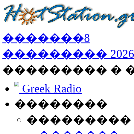
�������
8
���������
202
��������� �
Greek Radio
��������
���������