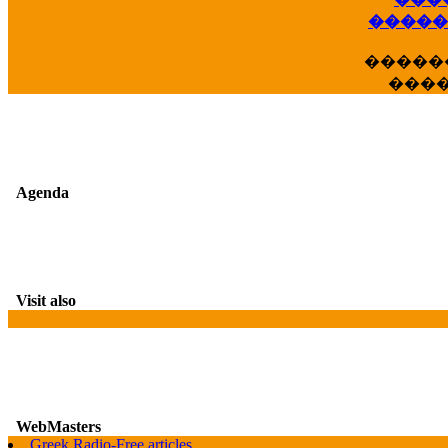
��
�����
�����
���
Agenda
Visit also
WebMasters
G
Greek Radio-Free articles