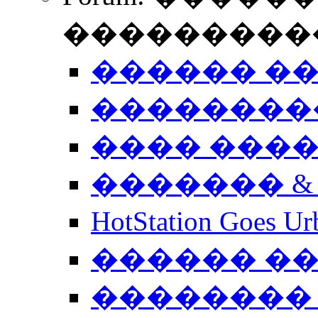
����������
������ �
��������
���� ���
������� &
HotStation Goe
������ �
�������� 