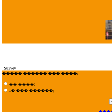
�
Survey
����� ������ ��� ����;
�� ����;
..� ��� ������;
���