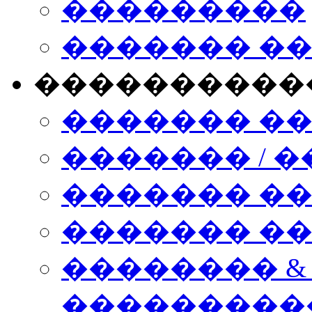
���������
������� �
����������
������� �
������� / �
������� �
������� ��� n
�������� &
���������