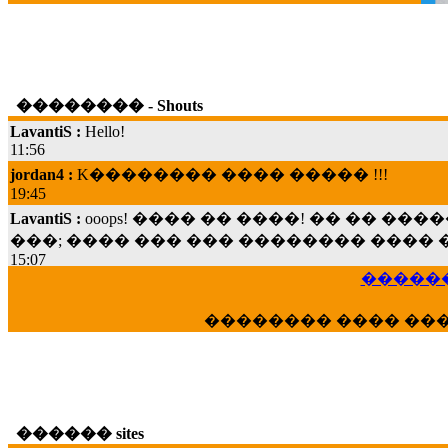
�������� - Shouts
LavantiS :
Hello!
11:56
jordan4 :
K�������� ���� ����� !!!
19:45
LavantiS :
ooops! ���� �� ����! �� �� �
���; ���� ��� ��� �������� ���� �
15:07
Dimitris_P :
���� ����� �������� ���� 
������
21:20
LavantiS :
����� ���� ������� ��� ���
�������� ���� ��
������� �����?" ..............���� �
�������...
16:40
veronica :
E���� 2012 ��� ����� ��� ��
������� ��������� ���� ������ 
������ sites
16:39