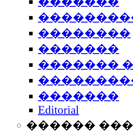
�������
��������
��������
�������
������� 
��������
�������
Editorial
������ ��