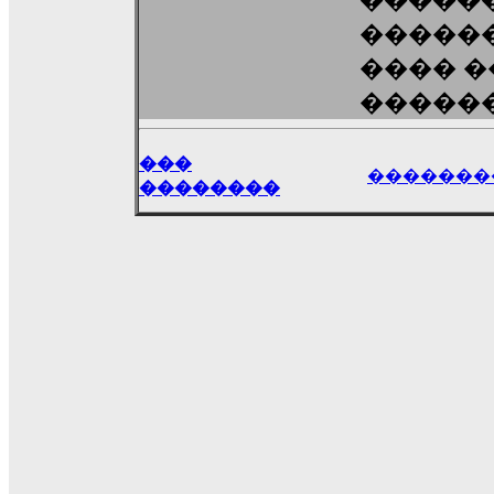
�����
������
���� �
������
���
�������
��������