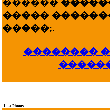
������
�����
����� �������
�����;
.
�������� �
�����
Last Photos