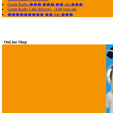
Greek Radio-��� ��� �� site ���
Greek Radio Link directory - Add your site
��������� �� Site ���
OnLine Shop
G