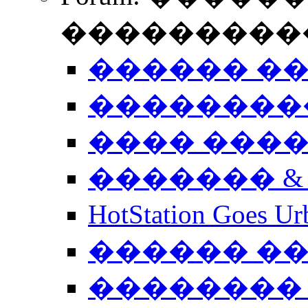
����������
������ �
��������
���� ���
������� &
HotStation Goe
������ �
�������� 