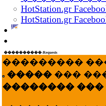
HotStation.gr Facebo
HotStation.gr Faceboo
����������-Requests
��������� ��
�����
��� ��
�������� ���