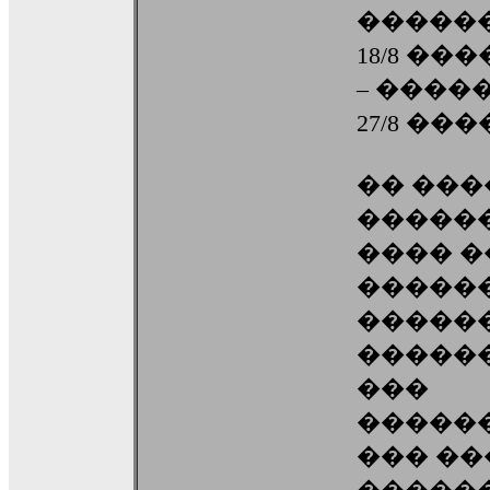
�����
18/8 �
– ����
27/8 ��
�� ���
�����
���� �
�����
������
������
���
�����
��� �