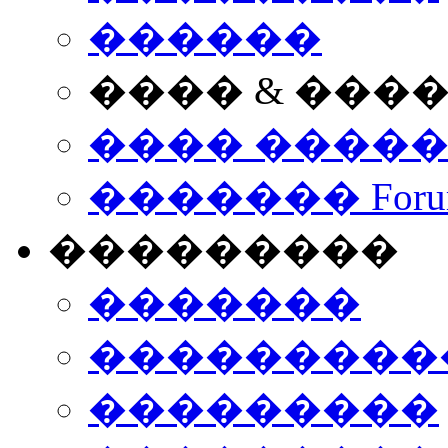
������
���� & ���
���� ����
������� Foru
���������
�������
����������
���������