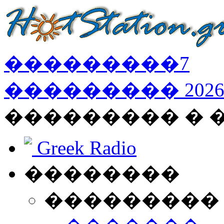
���������
7
���������
202
��������� � 
Greek Radio
��������
���������