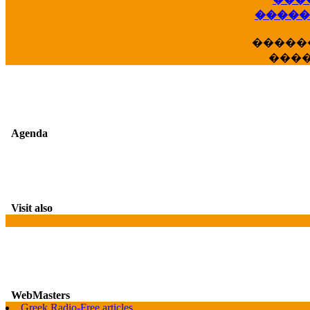
�����
�����
���
Agenda
Visit also
G
WebMasters
Greek Radio-Free articles