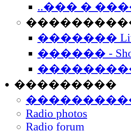
..��� � �
���������� -
������� Live
������ - Sho
��������
���������
���������
Radio photos
Radio forum