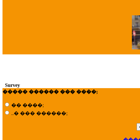
�
Survey
����� ������ ��� ����;
�� ����;
..� ��� ������;
��
���