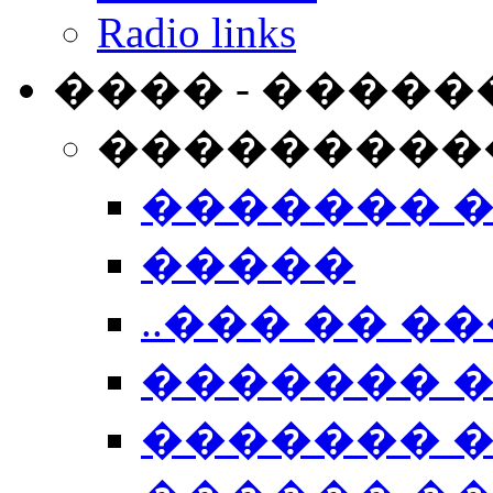
Radio links
���� - �����
���������
������� 
�����
..��� �� ��
������� 
������� �