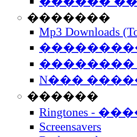
������ �
�������
Mp3 Downloads (To
�����������
�������� 
N��� �����
������
Ringtones - ��
Screensavers