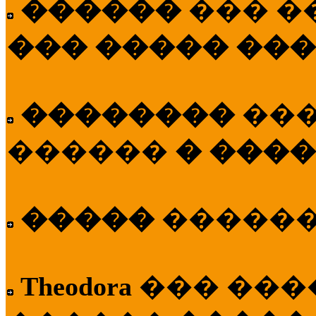
������
��� �
��� ����� ��
��������
��
������
� ����
�����
�����
Theodora
��� ��