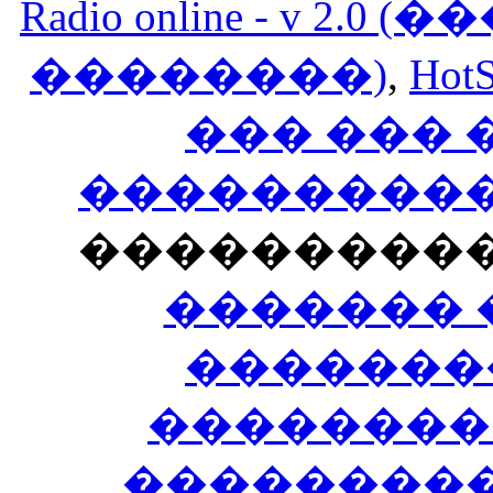
Radio online - v 
��������)
,
HotS
��� ���
�����������
���������
������� 
�������
��������
����������