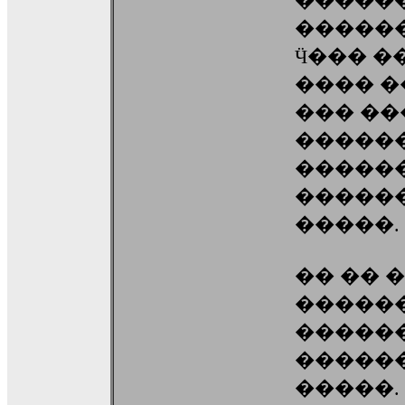
�������
������
Ӵ��� 
���� �
��� ��
�����
�����
�����
�����.
�� �� 
������
�����
������
�����.