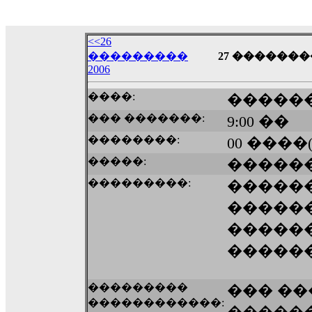
��� ��� ������ '������'...
17:14
<<26
LavantiS :
Echo, ���� �� ������� �� ��
���������
27 ��������
�������������� ��������!
����
2006
������ �� �����.. "������" ��� �������
15:33
����:
�����
echo :
��������� ����, ��������� ��� 
��� �������:
9:00 ��
����� ��������� �� �����������
������! ��� ������ �� �����...
��������:
00 ����(
14:16
�����:
������
LavantiS :
������� ���� ���� ������;
18:01
���������:
�����
������
�����
�����
���������
��� �
������������: