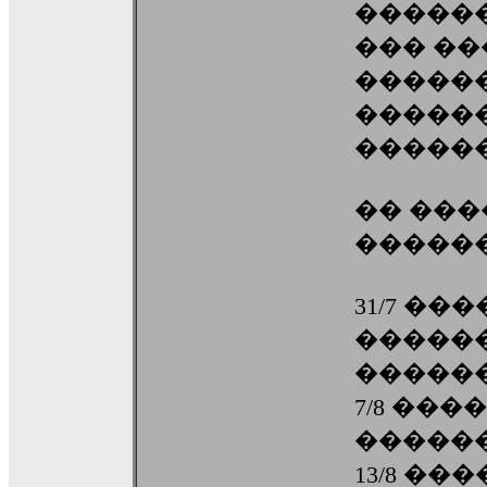
������
��� �
������
������
������
�� ���
�����
31/7 ��
������
�����
7/8 ��
�����
13/8 ��