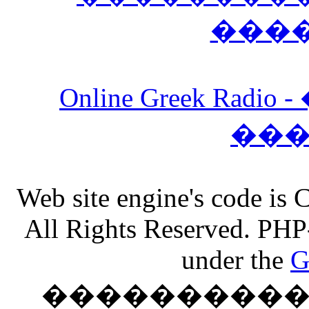
���
Online Greek Ra
��
Web site engine's code is
All Rights Reserved. PHP
under the
G
���������� �