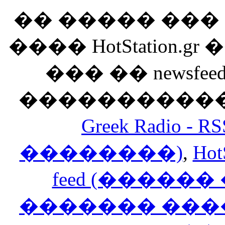
�� ����� ��
���� HotStation
��� �� newsfeed
������������
Greek Radio 
��������)
,
Hot
feed (�����
������� ���