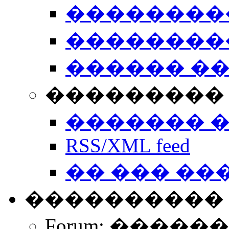
��������
��������
������ �
��������� 
������� 
RSS/XML feed
�� ��� ��
����������
Forum: �����