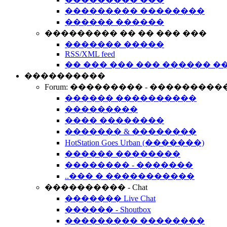
��������� ��������
������ ������
��������� �� �� ��� ���
������� �����
RSS/XML feed
�� ��� ��� ��� ������ �
����������
Forum: ��������� - ���������
������ ����������
���������
���� ��������
������� & ��������
HotStation Goes Urban (�������)
������ ��������
�������� - �������
..��� � �����������
���������� - Chat
������� Live Chat
������ - Shoutbox
��������� ��������