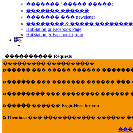
������� / ����� �����;
������� ������
������� ��� newsletter
�������� & ����� �������
HotStation.gr Facebook Page
HotStation.gr Facebook group
����������-Requests
��������� ����������:
�����
��� ����� ������
�������
������
��� ������� ������
���
��������
��� �������� ������
�����
������
Kygo-Here for you
.
Theodora
��� ����������� ������
�
���