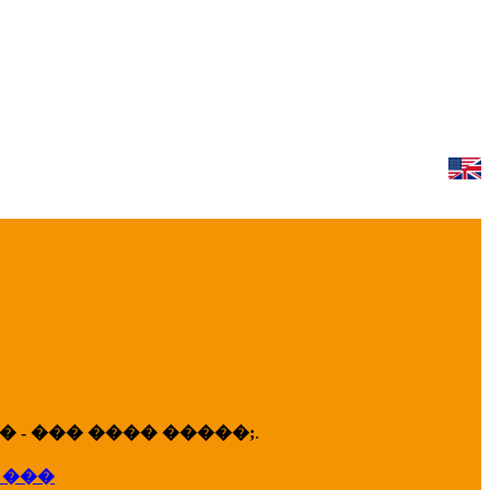
 - ��� ���� �����;
.
 ���