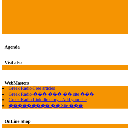
Agenda
Visit also
WebMasters
Greek Radio-Free articles
Greek Radio-��� ��� �� site ���
Greek Radio Link directory - Add your site
��������� �� Site ���
OnLine Shop