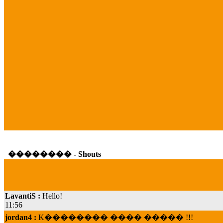
�������� - Shouts
LavantiS :
Hello!
11:56
jordan4 :
K�������� ���� ����� !!!
19:45