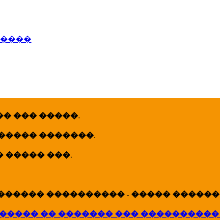
�����
� ��� �����
.
 ����� �������
.
� ����� ���
.
������ ���������� - ����� �������
����� �� ������� ��� ����������