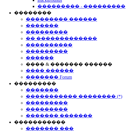
Backgrounds
��������� - ���������
��������
��������� ������
�������
���������
�� �������������
����������
���������
������
���� & ������� ������
���� ������
������� Forum
���������
�������
����������� �������� (*)
���������
���������
������� �������
�����������
������� ���