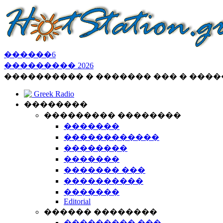
������
6
���������
2026
���������� � ������� ��� � ���
Greek Radio
��������
��������� ��������
�������
������������
��������
�������
������� ���
����������
�������
Editorial
������ ��������
��������� ���