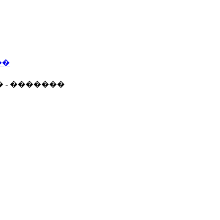
��
� - �������