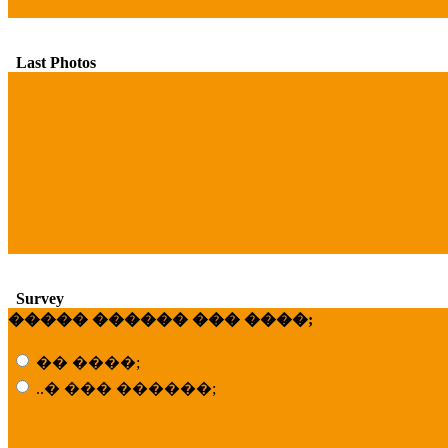
Last Photos
Survey
����� ������ ��� ����;
�� ����;
..� ��� ������;