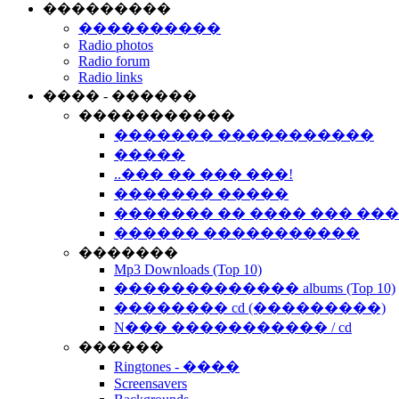
���������
����������
Radio photos
Radio forum
Radio links
���� - ������
�����������
������� �����������
�����
..��� �� ��� ���!
������� �����
������� �� ���� ��� ��
������ �����������
�������
Mp3 Downloads (Top 10)
������������� albums (Top 10)
�������� cd (���������)
N��� ����������� / cd
������
Ringtones - ����
Screensavers