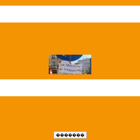
��� ����
�����..