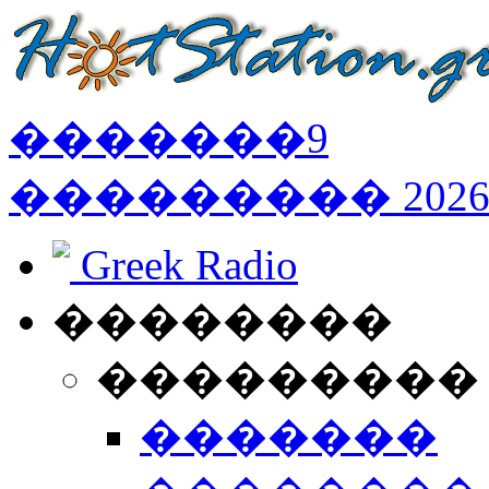
�������
9
���������
202
Greek Radio
��������
���������
�������