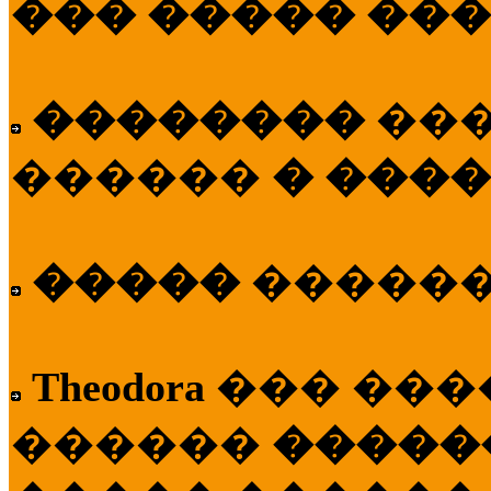
��� ����� ��
��������
��
������
� ����
�����
�����
Theodora
��� ��
������
�����