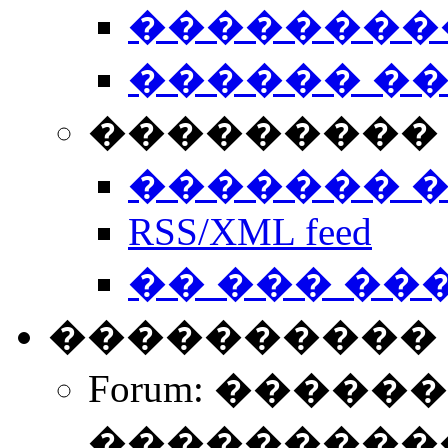
��������
������ �
��������� 
������� 
RSS/XML feed
�� ��� ��
����������
Forum: �����
����������