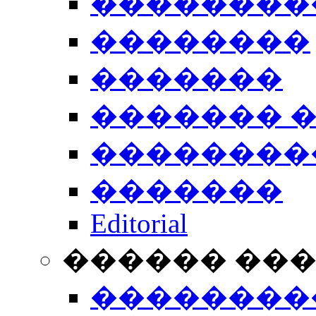
��������
��������
�������
������� 
��������
�������
Editorial
������ ��
��������