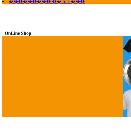
��������� �� Site ���
OnLine Shop
G