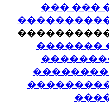
��� ���
�����������
���������
������� 
�������
��������
����������
���