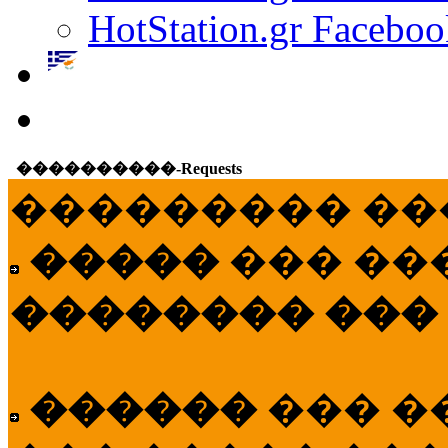
HotStation.gr Faceboo
����������-Requests
��������� ��
�����
��� ��
�������� ���
������
��� �