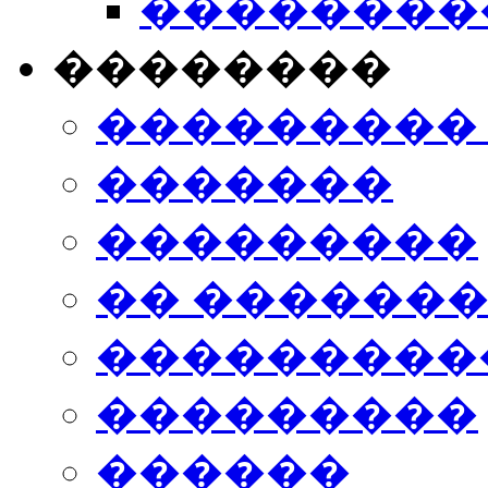
���������
��������
���������
�������
���������
�� ������
���������
���������
������