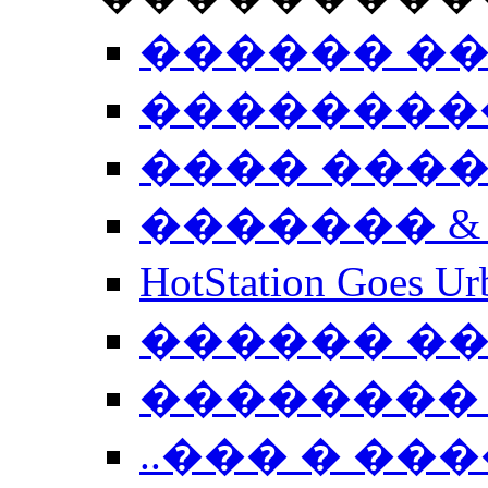
������ �
��������
���� ���
������� &
HotStation Goe
������ �
�������� 
..��� � �