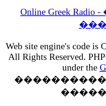
Online Greek Ra
��
Web site engine's code is
All Rights Reserved. PHP
under the
G
���������� �
����