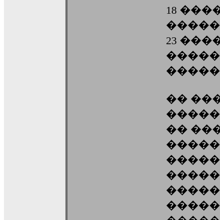
18 ���
�����
23 ��
�����
�����
�� ��
�����
�� ��
�����
�����
�����
�����
�����