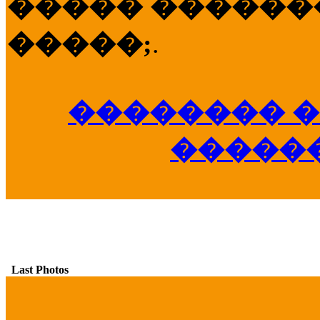
����� �������
�����;
.
�������� �
�����
Last Photos