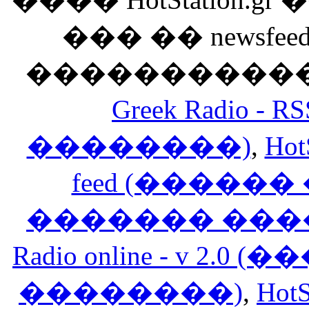
��� �� newsfeed
������������
Greek Radio 
��������)
,
Hot
feed (�����
������� ���
Radio online - v 
��������)
,
HotS