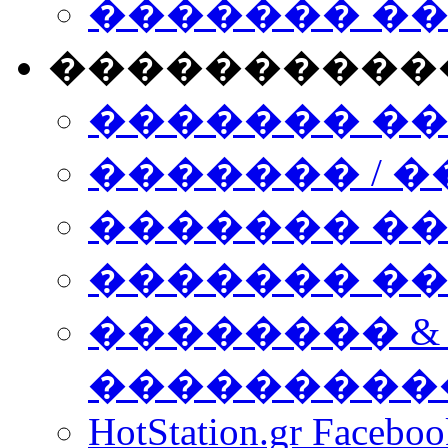
������� �
����������
������� �
������� / �
������� �
������� ��� n
�������� &
���������
HotStation.gr Facebo