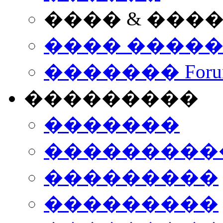
���� & ���
���� ����
������� Foru
���������
�������
����������
���������
���������