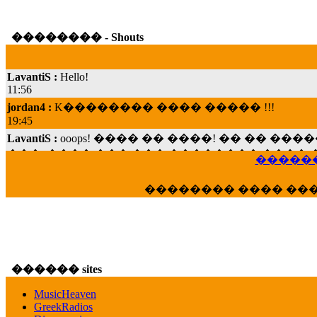
�������� - Shouts
LavantiS :
Hello!
11:56
jordan4 :
K�������� ���� ����� !!!
19:45
LavantiS :
ooops! ���� �� ����! �� �� �
���; ���� ��� ��� �������� ���� �
15:07
������
Dimitris_P :
���� ����� �������� ���� 
21:20
�������� ���� ��
LavantiS :
����� ���� ������� ��� ���
������� �����?" ..............���� �
�������...
16:40
veronica :
E���� 2012 ��� ����� ��� ��
������ sites
������� ��������� ���� ������ 
16:39
MusicHeaven
GreekRadios
veronica :
[
URL
] ���� ���;