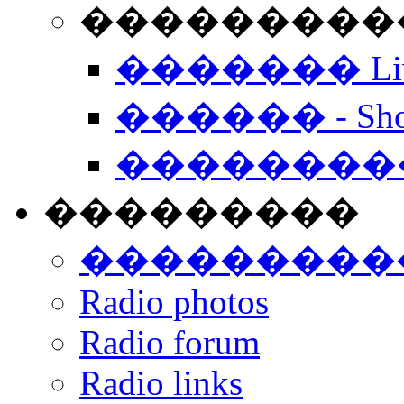
���������� -
������� Live
������ - Sho
��������
���������
���������
Radio photos
Radio forum
Radio links