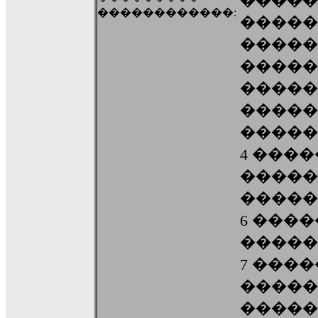
�����
������������:
�����
�����
�����
����� 
�����
�����
4 ���
�����
�����
6 ���
�����
7 ���
�����
�����