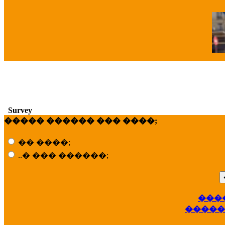
�
Survey
����� ������ ��� ����;
�� ����;
..� ��� ������;
���
��
�����