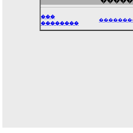
�����
���
�������
��������