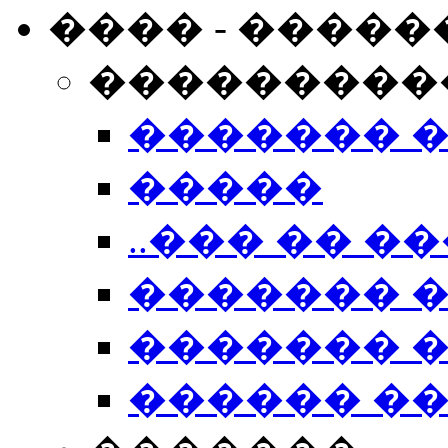
���� - �����
���������
������� 
�����
..��� �� ��
������� 
������� �
������ �