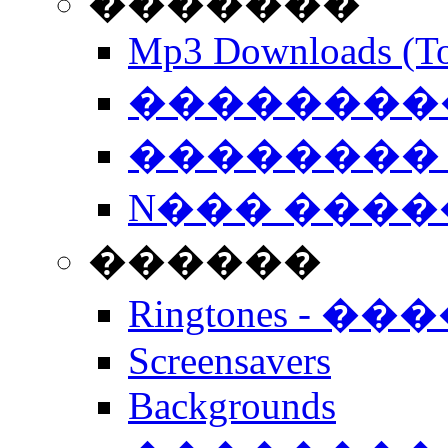
�������
Mp3 Downloads (To
�����������
�������� 
N��� �����
������
Ringtones - ��
Screensavers
Backgrounds