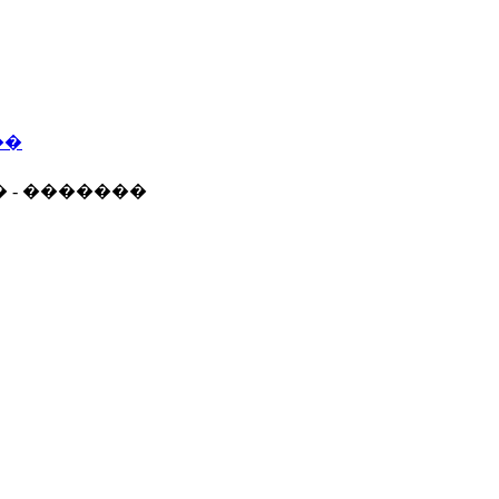
��
� - �������