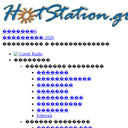
�������
8
���������
2026
��������� � �������������
Greek Radio
��������
��������� ��������
�������
������������
��������
�������
������� ���
����������
�������
Editorial
������ ��������
��������� ���