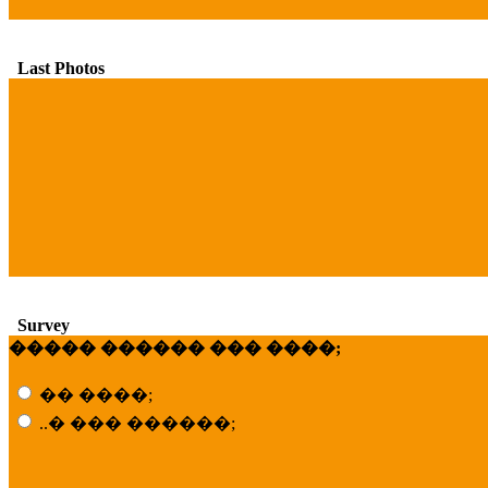
Last Photos
Survey
����� ������ ��� ����;
�� ����;
..� ��� ������;