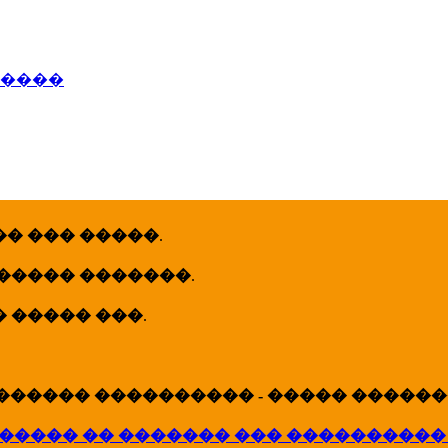
�����
� ��� �����
.
 ����� �������
.
� ����� ���
.
������ ���������� - ����� �������
����� �� ������� ��� ����������