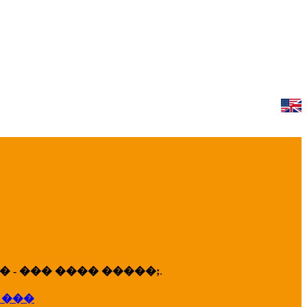
 - ��� ���� �����;
.
 ���