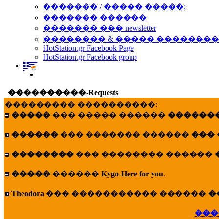
������� / ����� �����;
������� ������
������� ��� newsletter
�������� & ����� �������
HotStation.gr Facebook Page
HotStation.gr Facebook group
����������-Requests
��������� ����������:
�����
��� ����� ������
�������
������
��� ������� ������
���
��������
��� �������� ������
�����
������
Kygo-Here for you
.
Theodora
��� ����������� ������
�
���