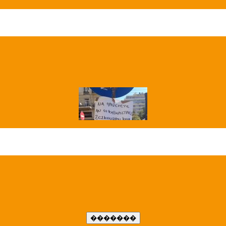
��� ����
�����..