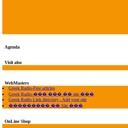
Agenda
Visit also
WebMasters
Greek Radio-Free articles
Greek Radio-��� ��� �� site ���
Greek Radio Link directory - Add your site
��������� �� Site ���
OnLine Shop