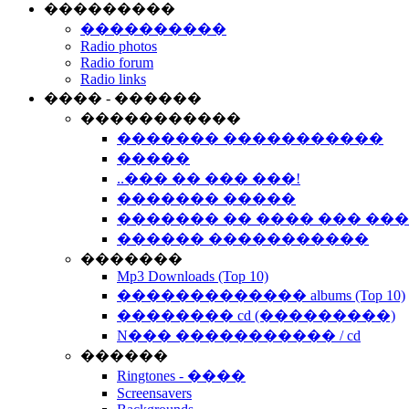
���������
����������
Radio photos
Radio forum
Radio links
���� - ������
�����������
������� �����������
�����
..��� �� ��� ���!
������� �����
������� �� ���� ��� ��
������ �����������
�������
Mp3 Downloads (Top 10)
������������� albums (Top 10)
�������� cd (���������)
N��� ����������� / cd
������
Ringtones - ����
Screensavers