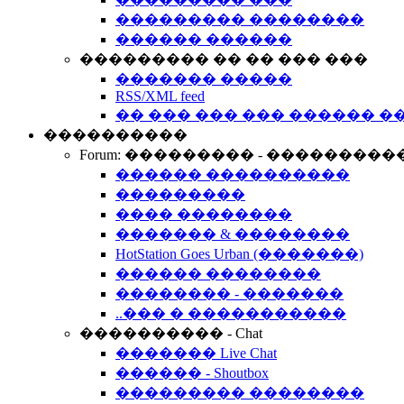
��������� ��������
������ ������
��������� �� �� ��� ���
������� �����
RSS/XML feed
�� ��� ��� ��� ������ �
����������
Forum: ��������� - ���������
������ ����������
���������
���� ��������
������� & ��������
HotStation Goes Urban (�������)
������ ��������
�������� - �������
..��� � �����������
���������� - Chat
������� Live Chat
������ - Shoutbox
��������� ��������