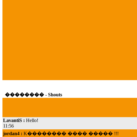
�������� - Shouts
LavantiS :
Hello!
11:56
jordan4 :
K�������� ���� ����� !!!
19:45