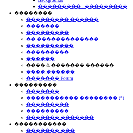
Backgrounds
��������� - ���������
��������
��������� ������
�������
���������
�� �������������
����������
���������
������
���� & ������� ������
���� ������
������� Forum
���������
�������
����������� �������� (*)
���������
���������
������� �������
�����������
������� ���