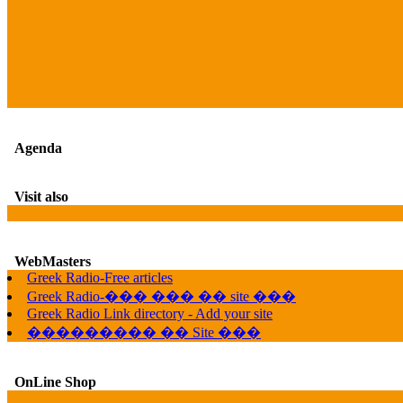
Agenda
Visit also
WebMasters
Greek Radio-Free articles
Greek Radio-��� ��� �� site ���
Greek Radio Link directory - Add your site
��������� �� Site ���
OnLine Shop