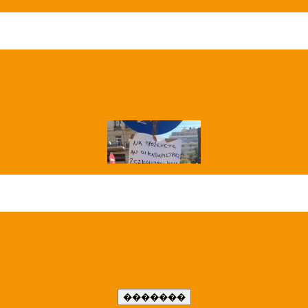
��� ����
�����..