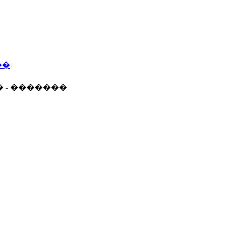
��
� - �������