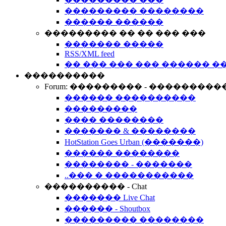
��������� ��������
������ ������
��������� �� �� ��� ���
������� �����
RSS/XML feed
�� ��� ��� ��� ������ �
����������
Forum: ��������� - ���������
������ ����������
���������
���� ��������
������� & ��������
HotStation Goes Urban (�������)
������ ��������
�������� - �������
..��� � �����������
���������� - Chat
������� Live Chat
������ - Shoutbox
��������� ��������