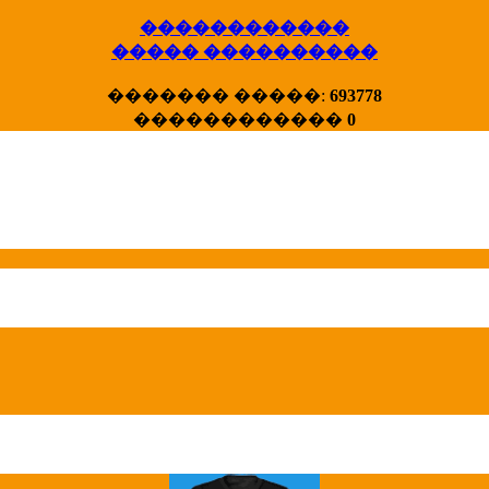
������������
����� ����������
X�����
������� �����:
693778
����� HotStat
������������
0
...
Homeland