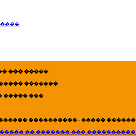
�����
� ��� �����
.
 ����� �������
.
� ����� ���
.
������ ���������� - ����� �������
����� �� ������� ��� ����������