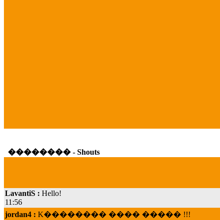
�������� - Shouts
LavantiS :
Hello!
11:56
jordan4 :
K�������� ���� ����� !!!
19:45