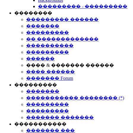
Backgrounds
��������� - ���������
��������
��������� ������
�������
���������
�� �������������
����������
���������
������
���� & ������� ������
���� ������
������� Forum
���������
�������
����������� �������� (*)
���������
���������
������� �������
�����������
������� ���