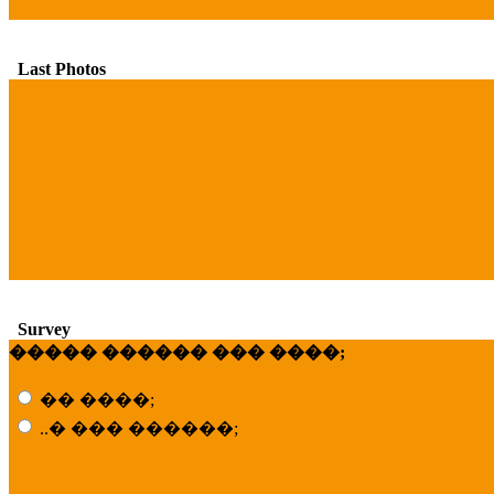
Last Photos
Survey
����� ������ ��� ����;
�� ����;
..� ��� ������;