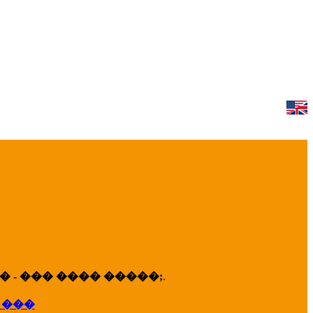
 - ��� ���� �����;
.
 ���