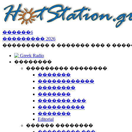
������
6
���������
2026
���������� � ������� ��� � ���
Greek Radio
��������
��������� ��������
�������
������������
��������
�������
������� ���
����������
�������
Editorial
������ ��������
��������� ���