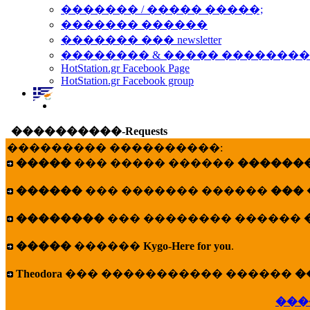
������� / ����� �����;
������� ������
������� ��� newsletter
�������� & ����� �������
HotStation.gr Facebook Page
HotStation.gr Facebook group
����������-Requests
��������� ����������:
�����
��� ����� ������
�������
������
��� ������� ������
���
��������
��� �������� ������
�����
������
Kygo-Here for you
.
Theodora
��� ����������� ������
�
���