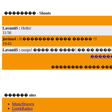
�������� - Shouts
LavantiS :
Hello!
11:56
jordan4 :
K�������� ���� ����� !!!
19:45
LavantiS :
ooops! ���� �� ����! �� �� �
���; ���� ��� ��� �������� ���� �
������
15:07
Dimitris_P :
���� ����� �������� ���� 
�������� ���� ��
21:20
LavantiS :
����� ���� ������� ��� ���
������� �����?" ..............���� �
�������...
16:40
������ sites
veronica :
E���� 2012 ��� ����� ��� ��
������� ��������� ���� ������ 
MusicHeaven
16:39
GreekRadios