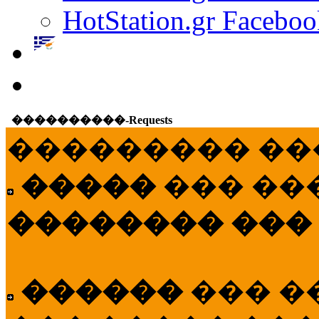
HotStation.gr Faceboo
����������-Requests
��������� ��
�����
��� ��
�������� ���
������
��� �