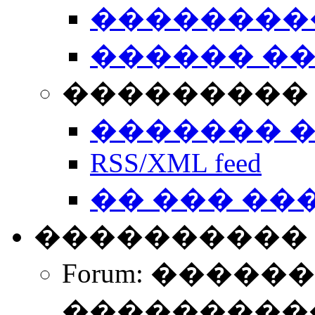
��������
������ �
��������� 
������� 
RSS/XML feed
�� ��� ��
����������
Forum: �����
����������