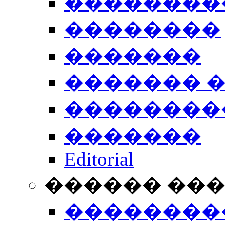
��������
��������
�������
������� 
��������
�������
Editorial
������ ��
��������