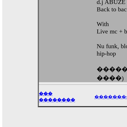
d.j ABUZE
Back to back
With
Live mc + b
Nu funk, bl
hip-hop
�������
����)
���
�������
��������