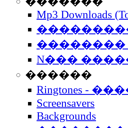
�������
Mp3 Downloads (To
�����������
�������� 
N��� �����
������
Ringtones - ��
Screensavers
Backgrounds