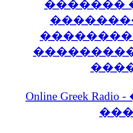
������� 
�������
��������
����������
���
Online Greek Ra
��