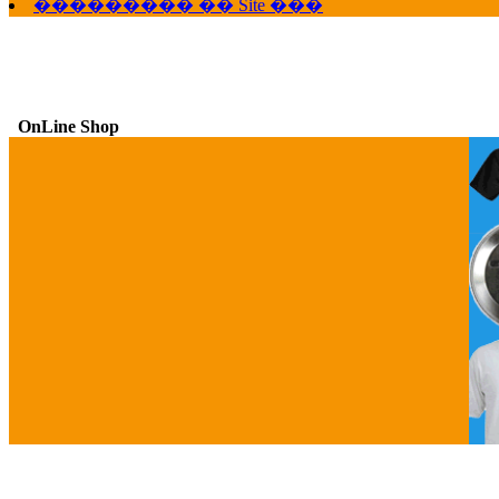
��������� �� Site ���
OnLine Shop
G