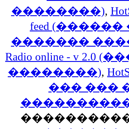
��������)
,
Hot
feed (�����
������� ���
Radio online - v 
��������)
,
HotS
��� ���
�����������
���������