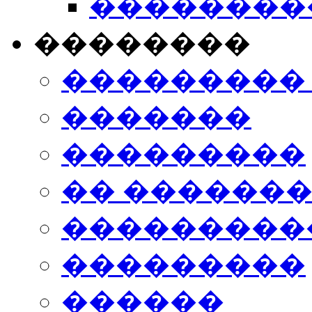
���������
��������
���������
�������
���������
�� ������
���������
���������
������