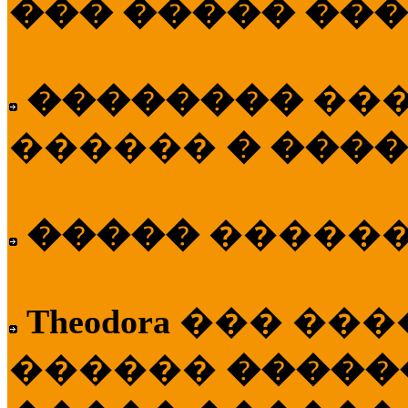
��� ����� ��
��������
��
������
� ����
�����
�����
Theodora
��� ��
������
�����