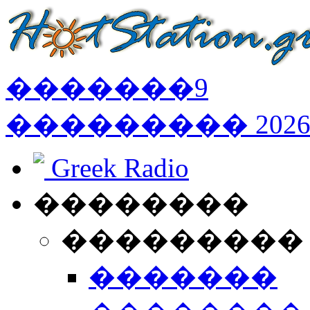
�������
9
���������
202
Greek Radio
��������
���������
�������