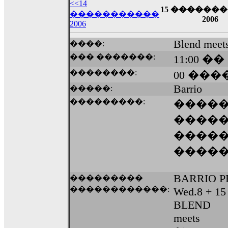
��� ��� ������ '������'...
<<14
15 ������
17:14
�����������
2006
2006
LavantiS :
Echo, ���� �� ������� �� ��
�������������� ��������!
����
Blend meet
����:
������ �� �����.. "������" ��� �������
15:33
��� �������:
11:00 ��
echo :
��������� ����, ��������� ��� 
��������:
00 ����
����� ��������� �� �����������
Barrio
�����:
������! ��� ������ �� �����...
14:16
���������:
����
LavantiS :
������� ���� ���� ������;
�����
18:01
����
����
BARRIO P
���������
������������:
Wed.8 + 15
BLEND
meets