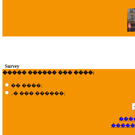
�
Survey
����� ������ ��� ����;
�� ����;
..� ��� ������;
���
��
�����