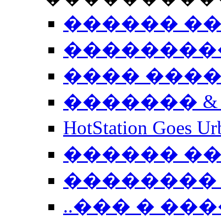
������ �
��������
���� ���
������� &
HotStation Goe
������ �
�������� 
..��� � �