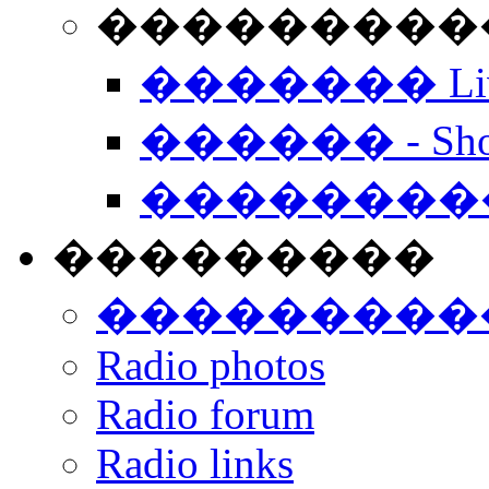
���������� -
������� Live
������ - Sho
��������
���������
���������
Radio photos
Radio forum
Radio links