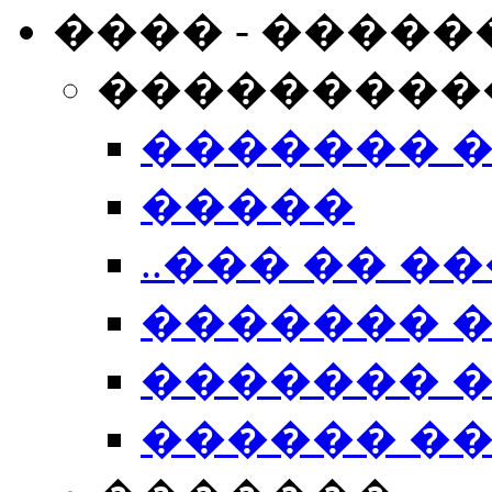
���� - �����
���������
������� 
�����
..��� �� ��
������� 
������� �
������ �