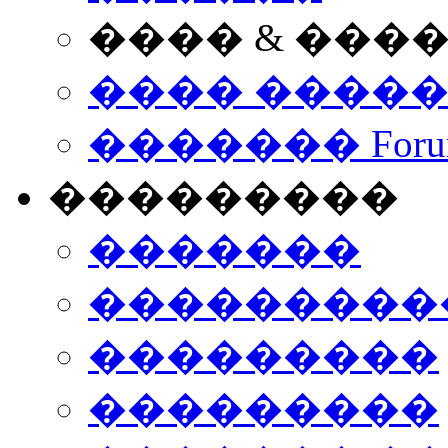
���� & ���
���� ����
������� Foru
���������
�������
����������
���������
���������