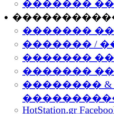
������� �
����������
������� �
������� / �
������� �
������� ��� n
�������� &
���������
HotStation.gr Facebo